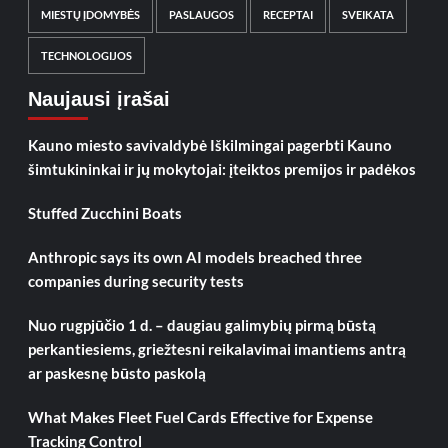
MIESTŲ ĮDOMYBĖS
PASLAUGOS
RECEPTAI
SVEIKATA
TECHNOLOGIJOS
Naujausi įrašai
Kauno miesto savivaldybė Iškilmingai pagerbti Kauno
šimtukininkai ir jų mokytojai: įteiktos premijos ir padėkos
Stuffed Zucchini Boats
Anthropic says its own AI models breached three
companies during security tests
Nuo rugpjūčio 1 d. – daugiau galimybių pirmą būstą
perkantiesiems, griežtesni reikalavimai imantiems antrą
ar paskesnę būsto paskolą
What Makes Fleet Fuel Cards Effective for Expense
Tracking Control