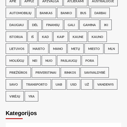
APIE
APPLE
APŽVALGA
ATLIEKAMI
AUSTRALIJOJE
AUTOMOBILIŲ
BANKAS
BANKO
BUS
DARBAI
DAUGIAU
DĖL
FINANSŲ
GALI
GAMINA
IKI
ISTORIJA
IŠ
KAD
KAIP
KAUNE
KAUNO
LIETUVOS
MAISTO
MANO
METŲ
MIESTO
MLN
MOLIŪGŲ
NEI
NUO
PASLAUGŲ
PORA
PRIEŽIŪROS
PRIVERSTINAI
RINKOS
SAVIVALDYBĖ
SAVO
TRANSPORTO
UAB
USD
UŽ
VANDENYS
VIRĖJŲ
YRA
Kategorijos