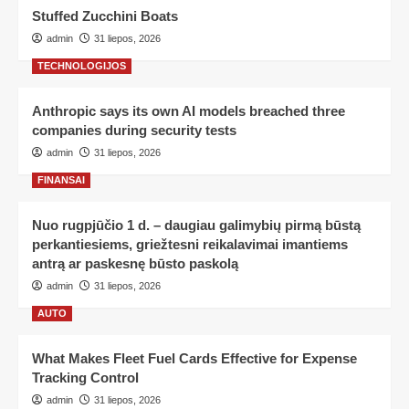
Stuffed Zucchini Boats
admin
31 liepos, 2026
TECHNOLOGIJOS
Anthropic says its own AI models breached three
companies during security tests
admin
31 liepos, 2026
FINANSAI
Nuo rugpjūčio 1 d. – daugiau galimybių pirmą būstą
perkantiesiems, griežtesni reikalavimai imantiems
antrą ar paskesnę būsto paskolą
admin
31 liepos, 2026
AUTO
What Makes Fleet Fuel Cards Effective for Expense
Tracking Control
admin
31 liepos, 2026