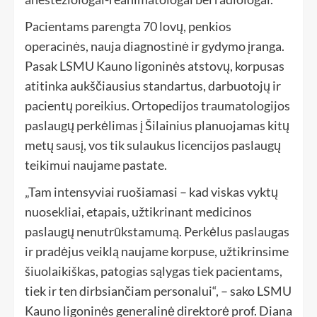
Pacientams parengta 70 lovų, penkios
operacinės, nauja diagnostinė ir gydymo įranga.
Pasak LSMU Kauno ligoninės atstovų, korpusas
atitinka aukščiausius standartus, darbuotojų ir
pacientų poreikius. Ortopedijos traumatologijos
paslaugų perkėlimas į Šilainius planuojamas kitų
metų sausį, vos tik sulaukus licencijos paslaugų
teikimui naujame pastate.
„Tam intensyviai ruošiamasi – kad viskas vyktų
nuosekliai, etapais, užtikrinant medicinos
paslaugų nenutrūkstamumą. Perkėlus paslaugas
ir pradėjus veiklą naujame korpuse, užtikrinsime
šiuolaikiškas, patogias sąlygas tiek pacientams,
tiek ir ten dirbsiančiam personalui“, – sako LSMU
Kauno ligoninės generalinė direktorė prof. Diana