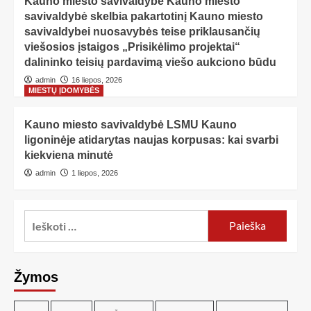
Kauno miesto savivaldybė Kauno miesto
savivaldybė skelbia pakartotinį Kauno miesto
savivaldybei nuosavybės teise priklausančių
viešosios įstaigos „Prisikėlimo projektai“
dalininko teisių pardavimą viešo aukciono būdu
admin
16 liepos, 2026
MIESTŲ ĮDOMYBĖS
Kauno miesto savivaldybė LSMU Kauno
ligoninėje atidarytas naujas korpusas: kai svarbi
kiekviena minutė
admin
1 liepos, 2026
Žymos