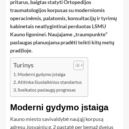
pritarus, baigtas statyti Ortopedijos
traumatologijos korpusas su moderniomis
operacinėmis, palatomis, konsultacijų ir tyrimų
kabinetais neatlygintinai perduotas LSMU
Kauno ligoninei. Naujajame „traumpunkte“
paslaugas planuojama pradėti teikti kitų metų
pradžioje.
Turinys
Moderni gydymo įstaiga
Atitinka šiuolaikinius standartus
Sveikatos paslaugų progresas
Moderni gydymo įstaiga
Kauno miesto savivaldybė naująjį korpusą
adresu Josvainių g. 2 pastatė per bemaž dvejus