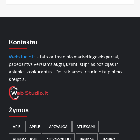
Kontaktai
Webstudio.lt
– tai skaitmeninio marketingo ekspertai,
padedantys verslams augti, užimti stiprias pozicijas ir
aplenkti konkurentus. Dėl reklamos ir turinio talpinimo
kreiptis.
Žymos
APIE
APPLE
APŽVALGA
ATLIEKAMI
AUSTRALIJOJE
AUTOMOBILIŲ
BANKAS
BANKO