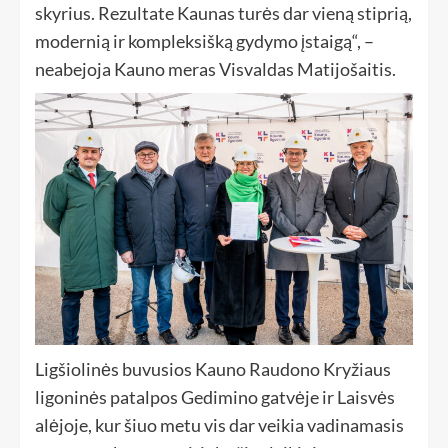
skyrius. Rezultate Kaunas turės dar vieną stiprią,
modernią ir kompleksišką gydymo įstaigą“, –
neabejoja Kauno meras Visvaldas Matijošaitis.
Ligšiolinės buvusios Kauno Raudono Kryžiaus
ligoninės patalpos Gedimino gatvėje ir Laisvės
alėjoje, kur šiuo metu vis dar veikia vadinamasis