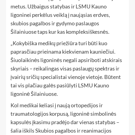
metus. Užbaigus statybas ir LSMU Kauno
ligoninei perkėlus veiklą į naująsias erdves,
skubios pagalbos ir gydymo paslaugos
Šilainiuose taps kur kas kompleksiškesnės.
„Kokybiška medikų priežiūra turi būti kuo
paprasčiau prieinama kiekvienam kauniečiui.
Šiuolaikinės ligoninės negali apsiriboti atskirais
skyriais – reikalingas visas paslaugų spektras ir
įvairių sričių specialistai vienoje vietoje. Būtent
tai vis plačiau galės pasiūlyti LSMU Kauno
ligoninė Šilainiuose.
Kol medikai keliasi į naują ortopedijos ir
traumatologijos korpusą, ligoninė simbolinės
kapsulės įkasimu pradėjo dar vienas statybas –
šalia iškils Skubios pagalbos ir reanimacijos