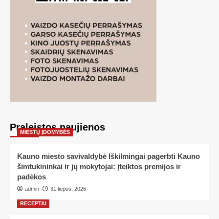
Praleistos naujienos
MIESTŲ ĮDOMYBĖS
Kauno miesto savivaldybė Iškilmingai pagerbti Kauno
šimtukininkai ir jų mokytojai: įteiktos premijos ir
padėkos
admin
31 liepos, 2026
RECEPTAI