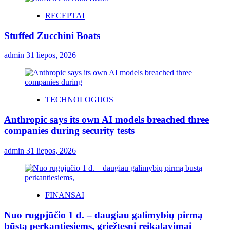
RECEPTAI
Stuffed Zucchini Boats
admin
31 liepos, 2026
TECHNOLOGIJOS
Anthropic says its own AI models breached three
companies during security tests
admin
31 liepos, 2026
FINANSAI
Nuo rugpjūčio 1 d. – daugiau galimybių pirmą
būstą perkantiesiems, griežtesni reikalavimai