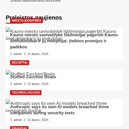
Praleistos naujienos
MIESTŲ ĮDOMYBĖS
Kauno miesto savivaldybė Iškilmingai pagerbti Kauno
šimtukininkai ir jų mokytojai: įteiktos premijos ir
padėkos
admin
31 liepos, 2026
RECEPTAI
Stuffed Zucchini Boats
admin
31 liepos, 2026
TECHNOLOGIJOS
Anthropic says its own AI models breached three
companies during security tests
admin
31 liepos, 2026
FINANSAI