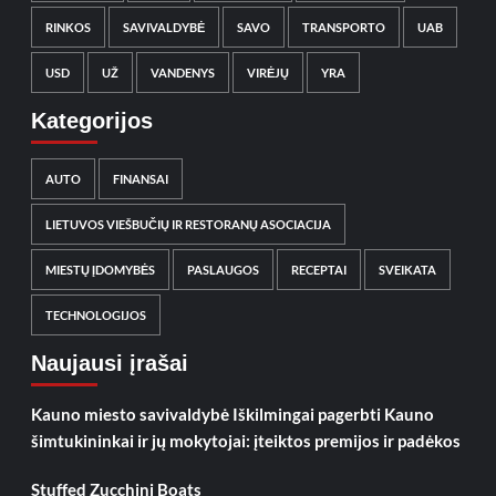
RINKOS
SAVIVALDYBĖ
SAVO
TRANSPORTO
UAB
USD
UŽ
VANDENYS
VIRĖJŲ
YRA
Kategorijos
AUTO
FINANSAI
LIETUVOS VIEŠBUČIŲ IR RESTORANŲ ASOCIACIJA
MIESTŲ ĮDOMYBĖS
PASLAUGOS
RECEPTAI
SVEIKATA
TECHNOLOGIJOS
Naujausi įrašai
Kauno miesto savivaldybė Iškilmingai pagerbti Kauno
šimtukininkai ir jų mokytojai: įteiktos premijos ir padėkos
Stuffed Zucchini Boats