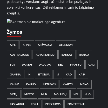
padedantys verslams augti, užimti stiprias pozicijas ir
aplenkti konkurentus. Dėl reklamos ir turinio talpinimo
kreiptis.
Žymos
APIE
APPLE
APŽVALGA
ATLIEKAMI
AUSTRALIJOJE
AUTOMOBILIŲ
BANKAS
BANKO
BUS
DARBAI
DAUGIAU
DĖL
FINANSŲ
GALI
GAMINA
IKI
ISTORIJA
IŠ
KAD
KAIP
KAUNE
KAUNO
LIETUVOS
MAISTO
MANO
METŲ
MIESTO
MLN
MOLIŪGŲ
NEI
NUO
PASLAUGŲ
PORA
PRIEŽIŪROS
PRIVERSTINAI