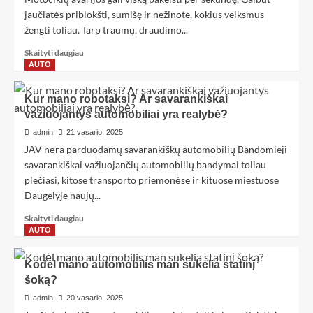
jaučiatės priblokšti, sumišę ir nežinote, kokius veiksmus
žengti toliau. Tarp traumų, draudimo...
Skaityti daugiau
AUTO
Kur mano robotaksi? Ar savarankiškai
važiuojantys automobiliai yra realybė?
admin
21 vasario, 2025
JAV nėra parduodamų savarankiškų automobilių Bandomieji
savarankiškai važiuojančių automobilių bandymai toliau
plečiasi, kitose transporto priemonėse ir kituose miestuose
Daugelyje naujų...
Skaityti daugiau
AUTO
Kodėl mano automobilis man sukelia statinį
šoką?
admin
20 vasario, 2025