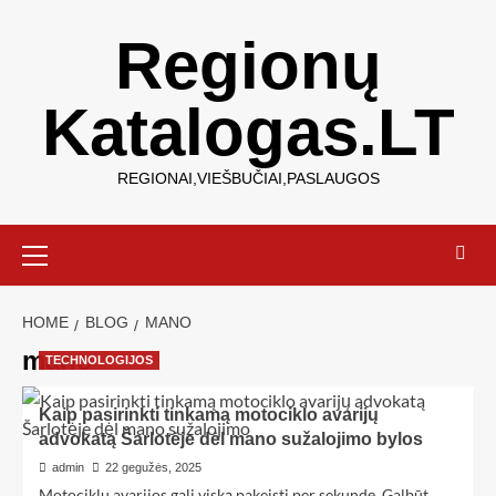
Regionų
Katalogas.LT
REGIONAI,VIEŠBUČIAI,PASLAUGOS
HOME
BLOG
MANO
mano
TECHNOLOGIJOS
Kaip pasirinkti tinkamą motociklo avarijų
advokatą Šarlotėje dėl mano sužalojimo bylos
admin
22 gegužės, 2025
Motociklų avarijos gali viską pakeisti per sekundę. Galbūt