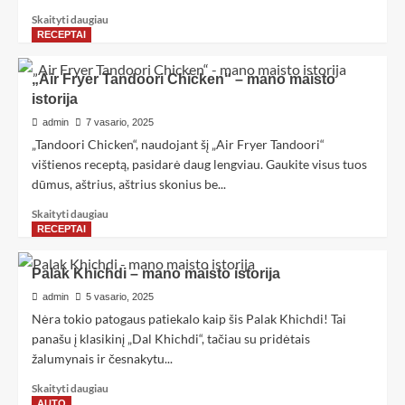
Skaityti daugiau
RECEPTAI
„Air Fryer Tandoori Chicken“ – mano maisto
istorija
admin
7 vasario, 2025
„Tandoori Chicken“, naudojant šį „Air Fryer Tandoori“
vištienos receptą, pasidarė daug lengviau. Gaukite visus tuos
dūmus, aštrius, aštrius skonius be...
Skaityti daugiau
RECEPTAI
Palak Khichdi – mano maisto istorija
admin
5 vasario, 2025
Nėra tokio patogaus patiekalo kaip šis Palak Khichdi! Tai
panašu į klasikinį „Dal Khichdi“, tačiau su pridėtais
žalumynais ir česnakytu...
Skaityti daugiau
AUTO