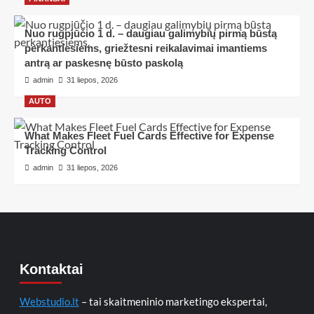
Nuo rugpjūčio 1 d. – daugiau galimybių pirmą būstą
perkantiesiems, griežtesni reikalavimai imantiems
antrą ar paskesnę būsto paskolą
admin
31 liepos, 2026
AUTO
What Makes Fleet Fuel Cards Effective for Expense
Tracking Control
admin
31 liepos, 2026
Kontaktai
Webstudio.lt
– tai skaitmeninio marketingo ekspertai,