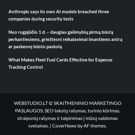
Anthropic says its own AI models breached three
companies during security tests
Nuo rugpjūčio 1 d. – daugiau galimybių pirmą būstą
perkantiesiems, griežtesni reikalavimai imantiems antrą
ar paskesnę būsto paskolą
What Makes Fleet Fuel Cards Effective for Expense
Tracking Control
WEBSTUDIO.LT © SKAITMENINIO MARKETINGO
PASLAUGOS. SEO tekstų rašymas, turinio kūrimas,
straipsnių rašymas ir talpinimas į mūsų valdomas
svetaines.
|
CoverNews
by AF themes.