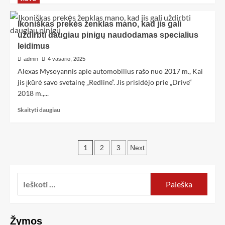
Ikoniškas prekės ženklas mano, kad jis gali
uždirbti daugiau pinigų naudodamas specialius
leidimus
admin
4 vasario, 2025
Alexas Mysoyannis apie automobilius rašo nuo 2017 m., Kai
jis įkūrė savo svetainę „Redline“. Jis prisidėjo prie „Drive“
2018 m.,...
Skaityti daugiau
1
2
3
Next
Žymos