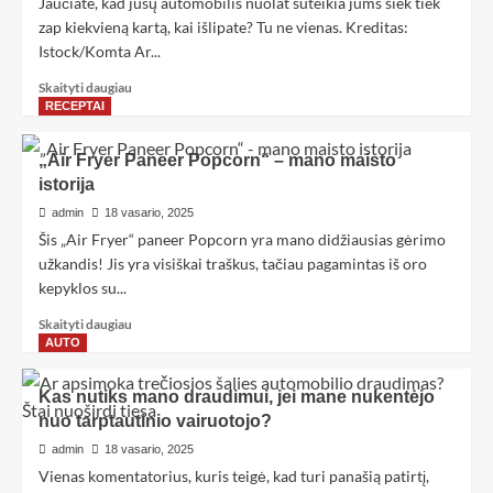
Jaučiate, kad jūsų automobilis nuolat suteikia jums šiek tiek
zap kiekvieną kartą, kai išlipate? Tu ne vienas. Kreditas:
Istock/Komta Ar...
Skaityti daugiau
RECEPTAI
„Air Fryer Paneer Popcorn“ – mano maisto
istorija
admin
18 vasario, 2025
Šis „Air Fryer“ paneer Popcorn yra mano didžiausias gėrimo
užkandis! Jis yra visiškai traškus, tačiau pagamintas iš oro
kepyklos su...
Skaityti daugiau
AUTO
Kas nutiks mano draudimui, jei mane nukentėjo
nuo tarptautinio vairuotojo?
admin
18 vasario, 2025
Vienas komentatorius, kuris teigė, kad turi panašią patirtį,