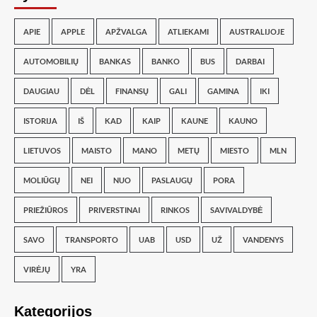
APIE
APPLE
APŽVALGA
ATLIEKAMI
AUSTRALIJOJE
AUTOMOBILIŲ
BANKAS
BANKO
BUS
DARBAI
DAUGIAU
DĖL
FINANSŲ
GALI
GAMINA
IKI
ISTORIJA
IŠ
KAD
KAIP
KAUNE
KAUNO
LIETUVOS
MAISTO
MANO
METŲ
MIESTO
MLN
MOLIŪGŲ
NEI
NUO
PASLAUGŲ
PORA
PRIEŽIŪROS
PRIVERSTINAI
RINKOS
SAVIVALDYBĖ
SAVO
TRANSPORTO
UAB
USD
UŽ
VANDENYS
VIRĖJŲ
YRA
Kategorijos