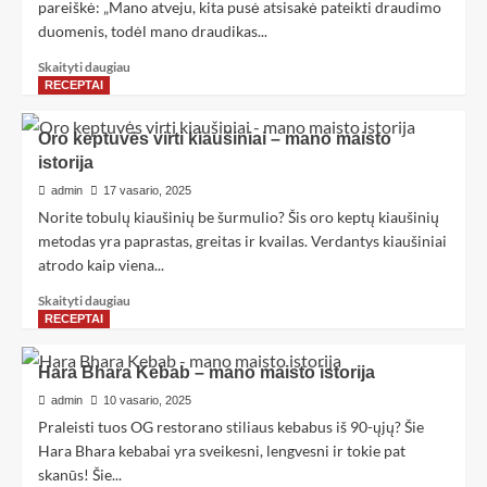
pareiškė: „Mano atveju, kita pusė atsisakė pateikti draudimo
duomenis, todėl mano draudikas...
Skaityti daugiau
RECEPTAI
Oro keptuvės virti kiaušiniai – mano maisto
istorija
admin
17 vasario, 2025
Norite tobulų kiaušinių be šurmulio? Šis oro keptų kiaušinių
metodas yra paprastas, greitas ir kvailas. Verdantys kiaušiniai
atrodo kaip viena...
Skaityti daugiau
RECEPTAI
Hara Bhara Kebab – mano maisto istorija
admin
10 vasario, 2025
Praleisti tuos OG restorano stiliaus kebabus iš 90-ųjų? Šie
Hara Bhara kebabai yra sveikesni, lengvesni ir tokie pat
skanūs! Šie...