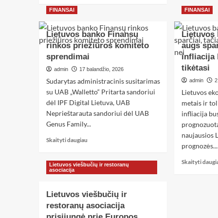
FINANSAI
FINANSAI
Lietuvos banko Finansų
Lietuvos
rinkos priežiūros komiteto
augs spar
sprendimai
infliacij
tikėtasi
admin
17 balandžio, 2026
Sudarytas administracinis susitarimas
admin
2
su UAB „Walletto“ Pritarta sandoriui
Lietuvos ek
dėl IPF Digital Lietuva, UAB
metais ir to
Neprieštarauta sandoriui dėl UAB
infliacija b
Genus Family...
prognozuota
naujausios 
Skaityti daugiau
prognozės...
Skaityti daugi
Lietuvos viešbučių ir restoranų
asociacija
Lietuvos viešbučių ir
restoranų asociacija
prisijungė prie Europos