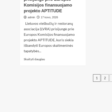
Komisijos finansuojamo
projekto APTITUDE
admin
17 kovo, 2026
Lietuvos viešbučių ir restoranų
asociacija (LVRA) prisijungė prie
Europos Komisijos finansuojamo
projekto APTITUDE, kuris siekia
išbandyti Europos skaitmeninės
tapatybės...
Skaityti daugiau
1
2