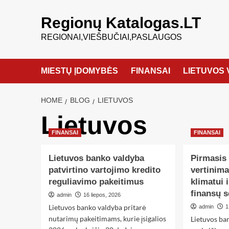
Regionų Katalogas.LT
REGIONAI,VIEŠBUČIAI,PASLAUGOS
MIESTŲ ĮDOMYBĖS
FINANSAI
LIETUVOS 
HOME
BLOG
LIETUVOS
Lietuvos
FINANSAI
FINANSAI
Lietuvos banko valdyba
Pirmasis
patvirtino vartojimo kredito
vertinima
reguliavimo pakeitimus
klimatui 
finansų s
admin
16 liepos, 2026
Lietuvos banko valdyba pritarė
admin
1
nutarimų pakeitimams, kurie įsigalios
Lietuvos ba