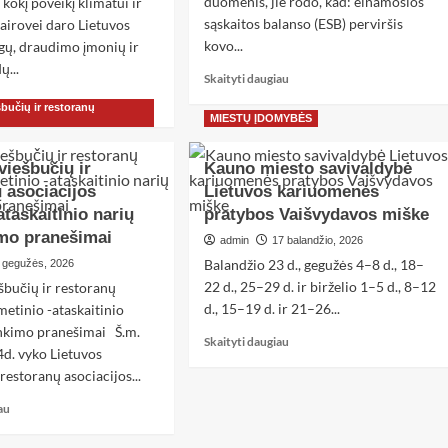
duomenis, jie rodo, kad: einamosios
 kokį poveikį klimatui ir
sąskaitos balanso (ESB) perviršis
vairovei daro Lietuvos
kovo...
igų, draudimo įmonių ir
ų...
Skaityti daugiau
au
šbučių ir restoranų
MIESTŲ ĮDOMYBĖS
viešbučių ir
Kauno miesto savivaldybė
 asociacijos
Lietuvos kariuomenės
ataskaitinio narių
pratybos Vaišvydavos miške
imo pranešimai
admin
17 balandžio, 2026
Balandžio 23 d., gegužės 4–8 d., 18–
 gegužės, 2026
22 d., 25–29 d. ir birželio 1–5 d., 8–12
šbučių ir restoranų
d., 15–19 d. ir 21–26...
metinio -ataskaitinio
inkimo pranešimai Š.m.
Skaityti daugiau
4d. vyko Lietuvos
 restoranų asociacijos...
au