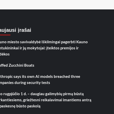
ujausi įrašai
uno miesto savivaldybė Iškilmingai pagerbti Kauno
mtukininkai ir jų mokytojai: įteiktos premijos ir
dėkos
uffed Zucchini Boats
thropic says its own AI models breached three
mpanies during security tests
o rugpjūčio 1 d. – daugiau galimybių pirmą būstą
rkantiesiems, griežtesni reikalavimai imantiems antrą
 paskesnę būsto paskolą