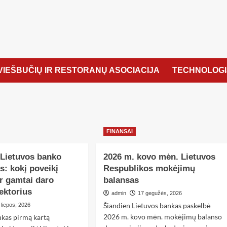
VIEŠBUČIŲ IR RESTORANŲ ASOCIACIJA
TECHNOLOGI
FINANSAI
 Lietuvos banko
2026 m. kovo mėn. Lietuvos
s: kokį poveikį
Respublikos mokėjimų
ir gamtai daro
balansas
ektorius
admin
17 gegužės, 2026
Šiandien Lietuvos bankas paskelbė
 liepos, 2026
2026 m. kovo mėn. mokėjimų balanso
nkas pirmą kartą