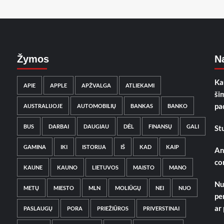
Žymos
Na
Ka
APIE
APPLE
APŽVALGA
ATLIEKAMI
ši
pa
AUSTRALIJOJE
AUTOMOBILIŲ
BANKAS
BANKO
BUS
DARBAI
DAUGIAU
DĖL
FINANSŲ
GALI
St
GAMINA
IKI
ISTORIJA
IŠ
KAD
KAIP
An
co
KAUNE
KAUNO
LIETUVOS
MAISTO
MANO
Nu
METŲ
MIESTO
MLN
MOLIŪGŲ
NEI
NUO
pe
ar
PASLAUGŲ
PORA
PRIEŽIŪROS
PRIVERSTINAI