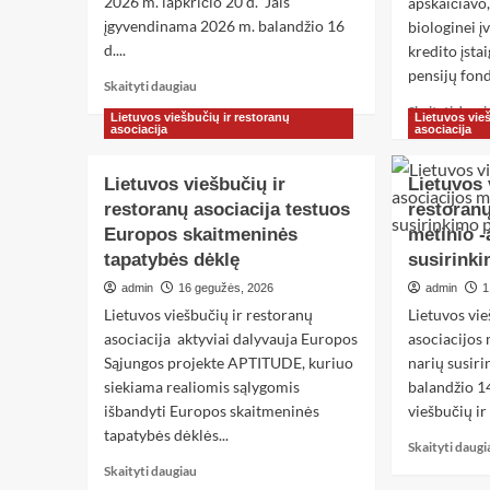
2026 m. lapkričio 20 d. Jais
apskaičiavo,
įgyvendinama 2026 m. balandžio 16
biologinei į
d....
kredito įsta
pensijų fond
Skaityti daugiau
Skaityti daugi
Lietuvos viešbučių ir restoranų
Lietuvos vie
asociacija
asociacija
Lietuvos viešbučių ir
Lietuvos 
restoranų asociacija testuos
restoranų
Europos skaitmeninės
metinio -
tapatybės dėklę
susirink
admin
16 gegužės, 2026
admin
1
Lietuvos viešbučių ir restoranų
Lietuvos vie
asociacija aktyviai dalyvauja Europos
asociacijos 
Sąjungos projekte APTITUDE, kuriuo
narių susir
siekiama realiomis sąlygomis
balandžio 1
išbandyti Europos skaitmeninės
viešbučių ir
tapatybės dėklės...
Skaityti daugi
Skaityti daugiau