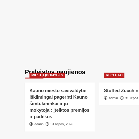
Praleistos naujienos
MIESTŲ ĮDOMYBĖS
RECEPTAI
Kauno miesto savivaldybė
Stuffed Zucchin
Iškilmingai pagerbti Kauno
admin
31 liepos
šimtukininkai ir jų
mokytojai: įteiktos premijos
ir padėkos
admin
31 liepos, 2026