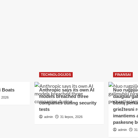
TECHNOLOGIJOS
FINANSAI
i Boats
Anthropic says its own AI
Nuo rugpjūč
models breached three
daugiau ga
, 2026
companies during security
būstą perka
tests
griežtesni r
imantiems a
admin
31 liepos, 2026
paskesnę b
admin
31