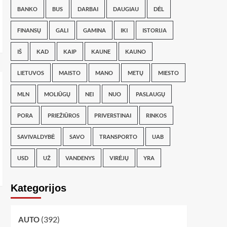
BANKO
BUS
DARBAI
DAUGIAU
DĖL
FINANSŲ
GALI
GAMINA
IKI
ISTORIJA
IŠ
KAD
KAIP
KAUNE
KAUNO
LIETUVOS
MAISTO
MANO
METŲ
MIESTO
MLN
MOLIŪGŲ
NEI
NUO
PASLAUGŲ
PORA
PRIEŽIŪROS
PRIVERSTINAI
RINKOS
SAVIVALDYBĖ
SAVO
TRANSPORTO
UAB
USD
UŽ
VANDENYS
VIRĖJŲ
YRA
Kategorijos
(392)
AUTO