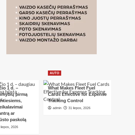
AUTO
io 1 d. –
What Makes Fleet Fuel
limybių pirmą
Cards Effective for Expense
ntiesiems,
Tracking Control
eikalavimai
admin
31 liepos, 2026
ntrą ar
ūsto paskolą
 liepos, 2026