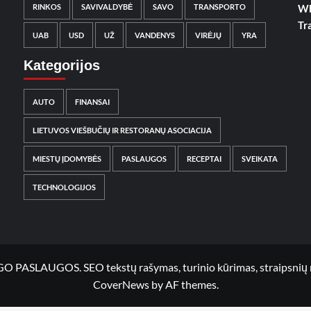
RINKOS
SAVIVALDYBĖ
SAVO
TRANSPORTO
Wh
Tr
UAB
USD
UŽ
VANDENYS
VIRĖJŲ
YRA
Kategorijos
AUTO
FINANSAI
LIETUVOS VIEŠBUČIŲ IR RESTORANŲ ASOCIACIJA
MIESTŲ ĮDOMYBĖS
PASLAUGOS
RECEPTAI
SVEIKATA
TECHNOLOGIJOS
UGOS. SEO tekstų rašymas, turinio kūrimas, straipsnių rašy
CoverNews
by AF themes.