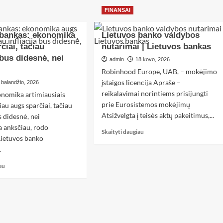
FINANSAI
 bankas: ekonomika
Lietuvos banko valdybos
čiai, tačiau
nutarimai | Lietuvos bankas
a bus didesnė, nei
admin
18 kovo, 2026
Robinhood Europe, UAB, – mokėjimo
įstaigos licencija Apraše –
 balandžio, 2026
reikalavimai norintiems prisijungti
onomika artimiausiais
prie Eurosistemos mokėjimų
liau augs sparčiai, tačiau
Atsižvelgta į teisės aktų pakeitimus,...
us didesnė, nei
 anksčiau, rodo
Skaityti daugiau
Lietuvos banko
.
au