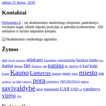
admin
31 liepos, 2026
Kontaktai
Webstudio.lt
– tai skaitmeninio marketingo ekspertai, padedantys
verslams augti, užimti stiprias pozicijas ir aplenkti konkurentus. Dėl
reklamos ir turinio talpinimo kreiptis.
Žymos
atliekami
bankas
banko
apie
automobilių
Apple
apžvalga
Australijoje
bus
gamina
darbai
Dėl
kaip
kad
istorija
iš
Finansų
iki
daugiau
gali
Kauno
miesto
Lietuvos
mano
mln
maisto
metų
Kaune
pora
nuo
priežiūros
rinkos
paslaugų
PRIVERSTINAI
moliūgų
nei
savivaldybė
UAB
vandenys
transporto
USD
savo
už
virėjų
yra