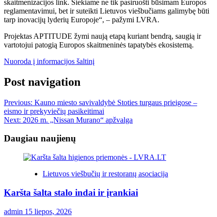
skaitmenizacijos link. Siekiame ne tik pasiruošti būsimam Europos
reglamentavimui, bet ir suteikti Lietuvos viešbučiams galimybę būti
tarp inovacijų lyderių Europoje“, – pažymi LVRA.
Projektas APTITUDE žymi naują etapą kuriant bendrą, saugią ir
vartotojui patogią Europos skaitmeninės tapatybės ekosistemą.
Nuoroda į informacijos šaltinį
Post navigation
Previous:
Kauno miesto savivaldybė Stoties turgaus prieigose –
eismo ir prekyviečių pasikeitimai
Next:
2026 m. „Nissan Murano“ apžvalga
Daugiau naujienų
Lietuvos viešbučių ir restoranų asociacija
Karšta šalta stalo indai ir įrankiai
admin
15 liepos, 2026