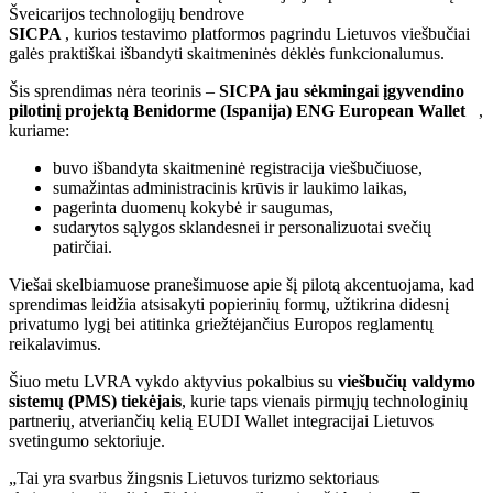
Šveicarijos technologijų bendrove
SICPA
, kurios testavimo platformos pagrindu Lietuvos viešbučiai
galės praktiškai išbandyti skaitmeninės dėklės funkcionalumus.
Šis sprendimas nėra teorinis –
SICPA jau sėkmingai įgyvendino
pilotinį projektą Benidorme (Ispanija) ENG European Wallet
,
kuriame:
buvo išbandyta skaitmeninė registracija viešbučiuose,
sumažintas administracinis krūvis ir laukimo laikas,
pagerinta duomenų kokybė ir saugumas,
sudarytos sąlygos sklandesnei ir personalizuotai svečių
patirčiai.
Viešai skelbiamuose pranešimuose apie šį pilotą akcentuojama, kad
sprendimas leidžia atsisakyti popierinių formų, užtikrina didesnį
privatumo lygį bei atitinka griežtėjančius Europos reglamentų
reikalavimus.
Šiuo metu LVRA vykdo aktyvius pokalbius su
viešbučių valdymo
sistemų (PMS) tiekėjais
, kurie taps vienais pirmųjų technologinių
partnerių, atveriančių kelią EUDI Wallet integracijai Lietuvos
svetingumo sektoriuje.
„Tai yra svarbus žingsnis Lietuvos turizmo sektoriaus