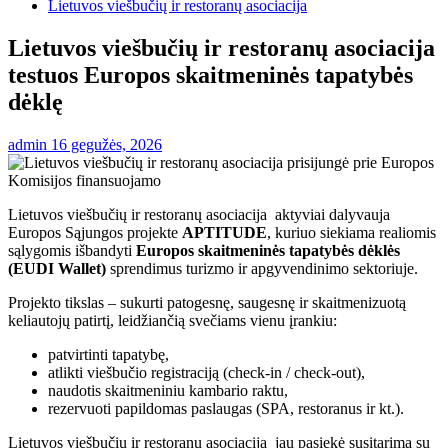
Lietuvos viešbučių ir restoranų asociacija
Lietuvos viešbučių ir restoranų asociacija
testuos Europos skaitmeninės tapatybės
dėklę
admin
16 gegužės, 2026
Lietuvos viešbučių ir restoranų asociacija aktyviai dalyvauja
Europos Sąjungos projekte
APTITUDE
, kuriuo siekiama realiomis
sąlygomis išbandyti
Europos skaitmeninės tapatybės dėklės
(EUDI Wallet)
sprendimus turizmo ir apgyvendinimo sektoriuje.
Projekto tikslas – sukurti patogesnę, saugesnę ir skaitmenizuotą
keliautojų patirtį, leidžiančią svečiams vienu įrankiu:
patvirtinti tapatybę,
atlikti viešbučio registraciją (check-in / check-out),
naudotis skaitmeniniu kambario raktu,
rezervuoti papildomas paslaugas (SPA, restoranus ir kt.).
Lietuvos viešbučių ir restoranų asociacija jau pasiekė susitarimą su