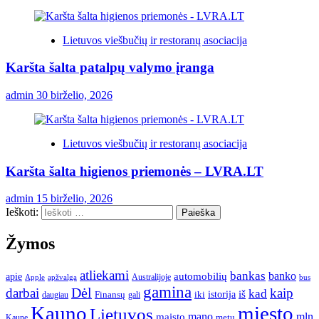
Lietuvos viešbučių ir restoranų asociacija
Karšta šalta patalpų valymo įranga
admin
30 birželio, 2026
Lietuvos viešbučių ir restoranų asociacija
Karšta šalta higienos priemonės – LVRA.LT
admin
15 birželio, 2026
Ieškoti:
Žymos
atliekami
bankas
banko
apie
automobilių
Apple
apžvalga
Australijoje
bus
gamina
darbai
Dėl
kaip
kad
istorija
iš
Finansų
iki
daugiau
gali
Kauno
miesto
Lietuvos
mano
mln
maisto
metų
Kaune