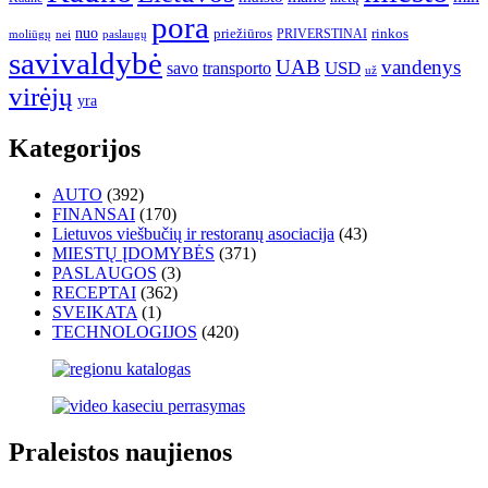
pora
nuo
priežiūros
rinkos
paslaugų
PRIVERSTINAI
moliūgų
nei
savivaldybė
UAB
vandenys
transporto
USD
savo
už
virėjų
yra
Kategorijos
AUTO
(392)
FINANSAI
(170)
Lietuvos viešbučių ir restoranų asociacija
(43)
MIESTŲ ĮDOMYBĖS
(371)
PASLAUGOS
(3)
RECEPTAI
(362)
SVEIKATA
(1)
TECHNOLOGIJOS
(420)
Praleistos naujienos