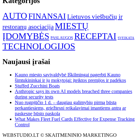
Kategorijos
AUTO
FINANSAI
Lietuvos viešbučių ir
MIESTŲ
restoranų asociacija
ĮDOMYBĖS
RECEPTAI
PASLAUGOS
SVEIKATA
TECHNOLOGIJOS
Naujausi įrašai
Kauno miesto savivaldybė Iškilmingai pagerbti Kauno
šimtukininkai ir jų mokytojai: įteiktos premijos ir padėkos
Stuffed Zucchini Boats
Anthropic says its own AI models breached three companies
during security tests
Nuo rugpjūčio 1 d. – daugiau galimybių pirmą būstą
perkantiesiems, griežtesni reikalavimai imantiems antrą ar
paskesnę būsto paskolą
What Makes Fleet Fuel Cards Effective for Expense Tracking
Control
WEBSTUDIO.LT © SKAITMENINIO MARKETINGO