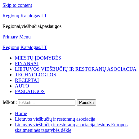
Skip to content
Regionų Katalogas.LT
Regionai,viešbučiai,paslaugos
Primary Menu
Regionų Katalogas.LT
MIESTŲ ĮDOMYBĖS
FINANSAI
LIETUVOS VIEŠBUČIŲ IR RESTORANŲ ASOCIACIJA
TECHNOLOGIJOS
RECEPTAI
AUTO
PASLAUGOS
Ieškoti:
Home
Lietuvos viešbučių ir restoranų asociacija
Lietuvos viešbučių ir restoranų asociacija testuos Europos
skaitmeninės tapatybės dėklę