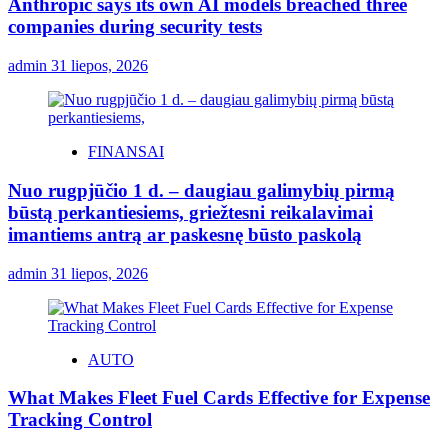
Anthropic says its own AI models breached three
companies during security tests
admin
31 liepos, 2026
FINANSAI
Nuo rugpjūčio 1 d. – daugiau galimybių pirmą
būstą perkantiesiems, griežtesni reikalavimai
imantiems antrą ar paskesnę būsto paskolą
admin
31 liepos, 2026
AUTO
What Makes Fleet Fuel Cards Effective for Expense
Tracking Control