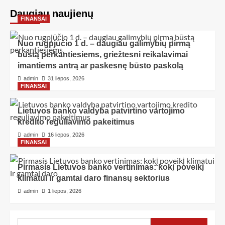
Daugiau naujienų
FINANSAI
Nuo rugpjūčio 1 d. – daugiau galimybių pirmą
būstą perkantiesiems, griežtesni reikalavimai
imantiems antrą ar paskesnę būsto paskolą
admin
31 liepos, 2026
FINANSAI
Lietuvos banko valdyba patvirtino vartojimo
kredito reguliavimo pakeitimus
admin
16 liepos, 2026
FINANSAI
Pirmasis Lietuvos banko vertinimas: kokį poveikį
klimatui ir gamtai daro finansų sektorius
admin
1 liepos, 2026