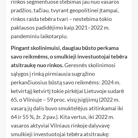
rinkos segmentuose stebimas jau nuo vasaros
pradžios, tačiau, tvyrant geopolitinei įtampai,
rinkos raida tebėra tvari – nestebima tokio
paklausos padidėjimo kaip 2021–2022 m.
pandeminiu laikotarpiu.
Pingant skolinimuisi, daugiau būsto perkama
savo reikmėms, o smulkieji investuotojai tebėra
atsitraukę nuo rinkos.
Geresnės skolinimosi
sąlygos į rinką pirmiausia sugrąžino
perkančiuosius būstą savo reikmėms: 2024 m.
ketvirtąjį ketvirtį tokie pirkėjai Lietuvoje sudarė
65, o Vilniuje – 59 proc. visų įsigijimų (2022 m.
vasarą jų dalis buvo smuktelėjus atitinkamai iki
64 ir 55 %, žr. 2 pav.). Kita vertus, iki 2022 m.
vasaros aktyviai Vilniaus rinkoje dalyvavę
smulkieji investuotojai tebėra atsitraukę: