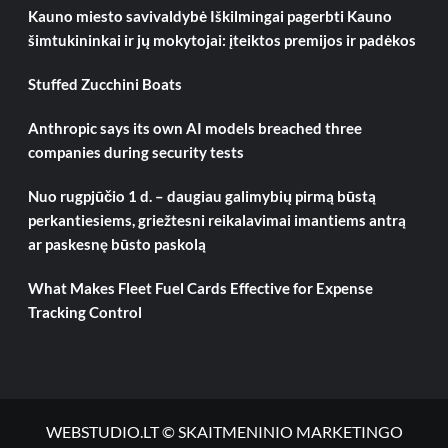
Kauno miesto savivaldybė Iškilmingai pagerbti Kauno
šimtukininkai ir jų mokytojai: įteiktos premijos ir padėkos
Stuffed Zucchini Boats
Anthropic says its own AI models breached three
companies during security tests
Nuo rugpjūčio 1 d. – daugiau galimybių pirmą būstą
perkantiesiems, griežtesni reikalavimai imantiems antrą
ar paskesnę būsto paskolą
What Makes Fleet Fuel Cards Effective for Expense
Tracking Control
WEBSTUDIO.LT © SKAITMENINIO MARKETINGO