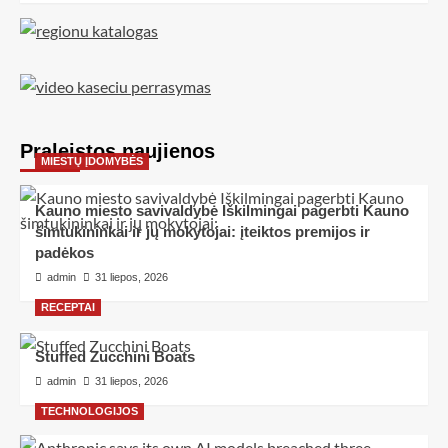
Praleistos naujienos
MIESTŲ ĮDOMYBĖS
Kauno miesto savivaldybė Iškilmingai pagerbti Kauno
šimtukininkai ir jų mokytojai: įteiktos premijos ir
padėkos
admin
31 liepos, 2026
RECEPTAI
Stuffed Zucchini Boats
admin
31 liepos, 2026
TECHNOLOGIJOS