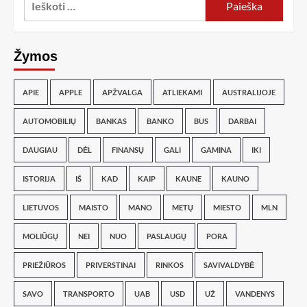
Žymos
APIE
APPLE
APŽVALGA
ATLIEKAMI
AUSTRALIJOJE
AUTOMOBILIŲ
BANKAS
BANKO
BUS
DARBAI
DAUGIAU
DĖL
FINANSŲ
GALI
GAMINA
IKI
ISTORIJA
IŠ
KAD
KAIP
KAUNE
KAUNO
LIETUVOS
MAISTO
MANO
METŲ
MIESTO
MLN
MOLIŪGŲ
NEI
NUO
PASLAUGŲ
PORA
PRIEŽIŪROS
PRIVERSTINAI
RINKOS
SAVIVALDYBĖ
SAVO
TRANSPORTO
UAB
USD
UŽ
VANDENYS