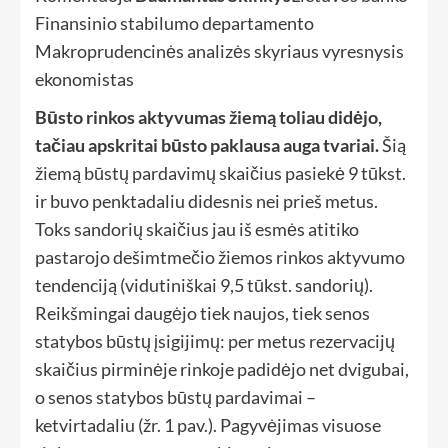
Finansinio stabilumo departamento
Makroprudencinės analizės skyriaus vyresnysis
ekonomistas
Būsto rinkos aktyvumas žiemą toliau didėjo,
tačiau apskritai būsto paklausa auga tvariai.
Šią
žiemą būstų pardavimų skaičius pasiekė 9 tūkst.
ir buvo penktadaliu didesnis nei prieš metus.
Toks sandorių skaičius jau iš esmės atitiko
pastarojo dešimtmečio žiemos rinkos aktyvumo
tendenciją (vidutiniškai 9,5 tūkst. sandorių).
Reikšmingai daugėjo tiek naujos, tiek senos
statybos būstų įsigijimų: per metus rezervacijų
skaičius pirminėje rinkoje padidėjo net dvigubai,
o senos statybos būstų pardavimai –
ketvirtadaliu (žr. 1 pav.). Pagyvėjimas visuose