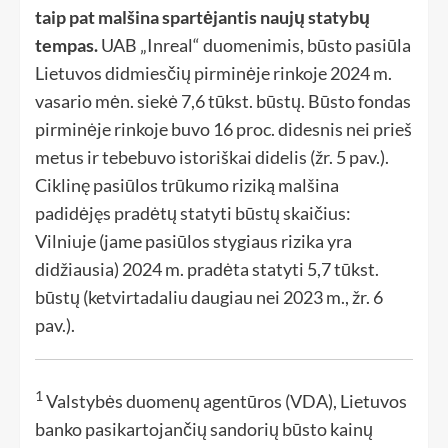
taip pat malšina spartėjantis naujų statybų
tempas.
UAB „Inreal“ duomenimis, būsto pasiūla
Lietuvos didmiesčių pirminėje rinkoje 2024 m.
vasario mėn. siekė 7,6 tūkst. būstų. Būsto fondas
pirminėje rinkoje buvo 16 proc. didesnis nei prieš
metus ir tebebuvo istoriškai didelis (žr. 5 pav.).
Ciklinę pasiūlos trūkumo riziką malšina
padidėjęs pradėtų statyti būstų skaičius:
Vilniuje (jame pasiūlos stygiaus rizika yra
didžiausia) 2024 m. pradėta statyti 5,7 tūkst.
būstų (ketvirtadaliu daugiau nei 2023 m., žr. 6
pav.).
1
Valstybės duomenų agentūros (VDA), Lietuvos
banko pasikartojančių sandorių būsto kainų