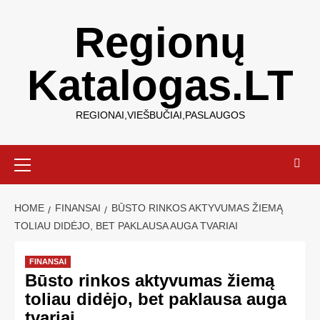
Regionų
Katalogas.LT
REGIONAI,VIEŠBUČIAI,PASLAUGOS
HOME
FINANSAI
BŪSTO RINKOS AKTYVUMAS ŽIEMĄ
TOLIAU DIDĖJO, BET PAKLAUSA AUGA TVARIAI
FINANSAI
Būsto rinkos aktyvumas žiemą
toliau didėjo, bet paklausa auga
tvariai