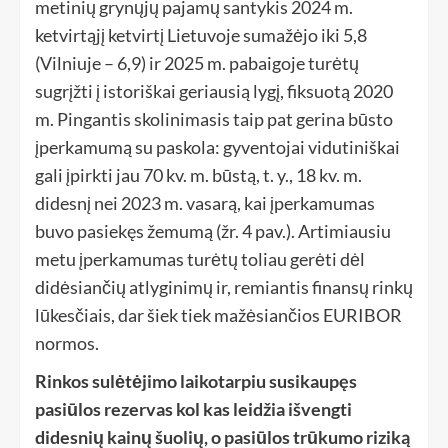
metinių grynųjų pajamų santykis 2024 m.
ketvirtąjį ketvirtį Lietuvoje sumažėjo iki 5,8
(Vilniuje – 6,9) ir 2025 m. pabaigoje turėtų
sugrįžti į istoriškai geriausią lygį, fiksuotą 2020
m. Pingantis skolinimasis taip pat gerina būsto
įperkamumą su paskola: gyventojai vidutiniškai
gali įpirkti jau 70 kv. m. būstą, t. y., 18 kv. m.
didesnį nei 2023 m. vasarą, kai įperkamumas
buvo pasiekęs žemumą (žr. 4 pav.). Artimiausiu
metu įperkamumas turėtų toliau gerėti dėl
didėsiančių atlyginimų ir, remiantis finansų rinkų
lūkesčiais, dar šiek tiek mažėsiančios EURIBOR
normos.
Rinkos sulėtėjimo laikotarpiu susikaupęs
pasiūlos rezervas kol kas leidžia išvengti
didesnių kainų šuolių, o pasiūlos trūkumo riziką