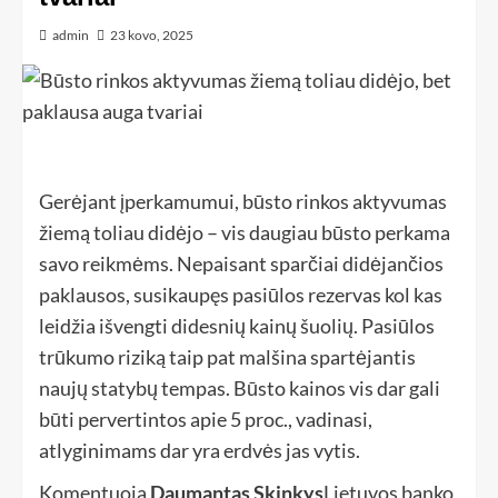
admin
23 kovo, 2025
Gerėjant įperkamumui, būsto rinkos aktyvumas
žiemą toliau didėjo – vis daugiau būsto perkama
savo reikmėms. Nepaisant sparčiai didėjančios
paklausos, susikaupęs pasiūlos rezervas kol kas
leidžia išvengti didesnių kainų šuolių. Pasiūlos
trūkumo riziką taip pat malšina spartėjantis
naujų statybų tempas. Būsto kainos vis dar gali
būti pervertintos apie 5 proc., vadinasi,
atlyginimams dar yra erdvės jas vytis.
Komentuoja
Daumantas Skinkys
Lietuvos banko