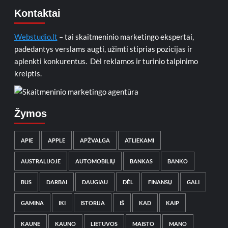
Kontaktai
Webstudio.lt
– tai skaitmeninio marketingo ekspertai,
padedantys verslams augti, užimti stiprias pozicijas ir
aplenkti konkurentus. Dėl reklamos ir turinio talpinimo
kreiptis.
Žymos
APIE
APPLE
APŽVALGA
ATLIEKAMI
AUSTRALIJOJE
AUTOMOBILIŲ
BANKAS
BANKO
BUS
DARBAI
DAUGIAU
DĖL
FINANSŲ
GALI
GAMINA
IKI
ISTORIJA
IŠ
KAD
KAIP
KAUNE
KAUNO
LIETUVOS
MAISTO
MANO