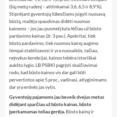
(šių metų rudenį – atitinkamai 3,6, 6,5 ir 8,9 %).
Stiprėjant gyventojų lūkesčiams įsigyti nuosavą
būstą, mažėja spaudimas didėti nuomos
kainoms – jos jau pusmetį kyla lėčiau už būsto
pardavimo kainas (žr. 3 pav.). Apskritai, tiek
būsto pardavimo, tiek nuomos kainų augimo
tempai stabilizavosi ir yra nuosaikūs, tačiau,
neįvykus korekcijai, kainos tebėra istoriškai
aukšto lygio. LB PSBKI pagrįsti skaičiavimai
rodo, kad būsto kainos vis dar gali būti
pervertintos apie 5 proc., vadinasi, atlyginimams
dar yra erdvės jas vytis.
Gyventojų pajamoms jau beveik dvejus metus
didėjant sparčiau už būsto kainas, būsto
įperkamumas toliau gerėja.
Būsto kainų ir