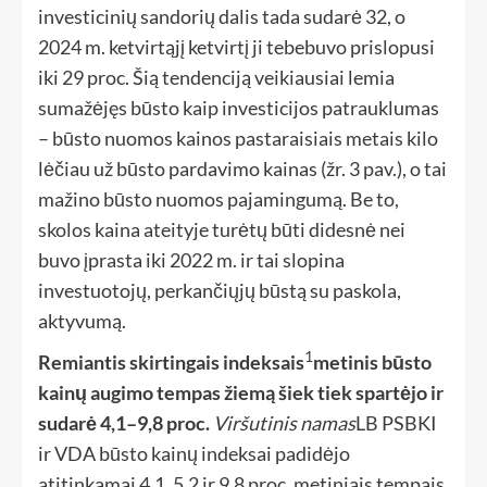
investicinių sandorių dalis tada sudarė 32, o
2024 m. ketvirtąjį ketvirtį ji tebebuvo prislopusi
iki 29 proc. Šią tendenciją veikiausiai lemia
sumažėjęs būsto kaip investicijos patrauklumas
– būsto nuomos kainos pastaraisiais metais kilo
lėčiau už būsto pardavimo kainas (žr. 3 pav.), o tai
mažino būsto nuomos pajamingumą. Be to,
skolos kaina ateityje turėtų būti didesnė nei
buvo įprasta iki 2022 m. ir tai slopina
investuotojų, perkančiųjų būstą su paskola,
aktyvumą.
1
Remiantis skirtingais indeksais
metinis būsto
kainų augimo tempas žiemą šiek tiek spartėjo ir
sudarė 4,1–9,8 proc.
Viršutinis namas
LB PSBKI
ir VDA būsto kainų indeksai padidėjo
atitinkamai 4,1, 5,2 ir 9,8 proc. metiniais tempais