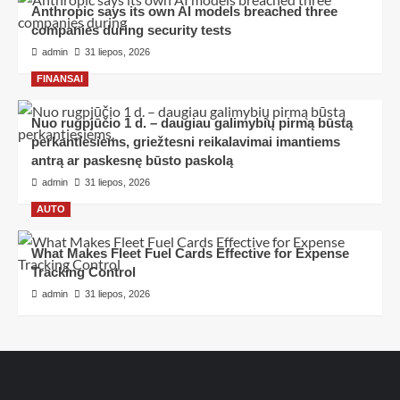
Anthropic says its own AI models breached three
companies during security tests
admin
31 liepos, 2026
FINANSAI
Nuo rugpjūčio 1 d. – daugiau galimybių pirmą būstą
perkantiesiems, griežtesni reikalavimai imantiems
antrą ar paskesnę būsto paskolą
admin
31 liepos, 2026
AUTO
What Makes Fleet Fuel Cards Effective for Expense
Tracking Control
admin
31 liepos, 2026