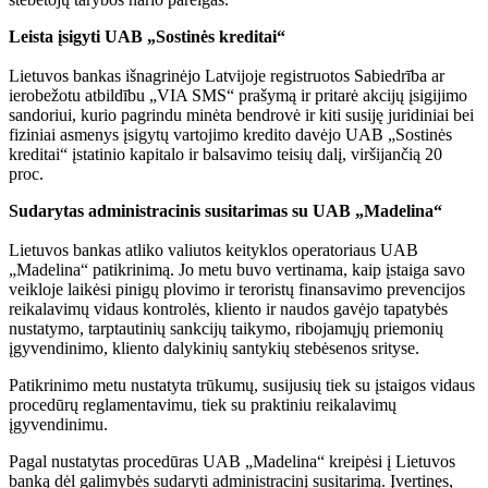
Leista įsigyti UAB „Sostinės kreditai“
Lietuvos bankas išnagrinėjo Latvijoje registruotos Sabiedrība ar
ierobežotu atbildību „VIA SMS“ prašymą ir pritarė akcijų įsigijimo
sandoriui, kurio pagrindu minėta bendrovė ir kiti susiję juridiniai bei
fiziniai asmenys įsigytų vartojimo kredito davėjo UAB „Sostinės
kreditai“ įstatinio kapitalo ir balsavimo teisių dalį, viršijančią 20
proc.
Sudarytas administracinis susitarimas su UAB „Madelina“
Lietuvos bankas atliko valiutos keityklos operatoriaus UAB
„Madelina“ patikrinimą. Jo metu buvo vertinama, kaip įstaiga savo
veikloje laikėsi pinigų plovimo ir teroristų finansavimo prevencijos
reikalavimų vidaus kontrolės, kliento ir naudos gavėjo tapatybės
nustatymo, tarptautinių sankcijų taikymo, ribojamųjų priemonių
įgyvendinimo, kliento dalykinių santykių stebėsenos srityse.
Patikrinimo metu nustatyta trūkumų, susijusių tiek su įstaigos vidaus
procedūrų reglamentavimu, tiek su praktiniu reikalavimų
įgyvendinimu.
Pagal nustatytas procedūras UAB „Madelina“ kreipėsi į Lietuvos
banką dėl galimybės sudaryti administracinį susitarimą. Įvertinęs,