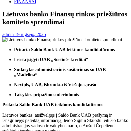
FINANSAI
Lietuvos banko Finansų rinkos priežiūros
komiteto sprendimai
admin
19 rugsėjo, 2025
Pritarta Saldo Bank UAB teiktoms kandidatūroms
Leista įsigyti UAB „Sostinės kreditai“
Sudarytas administracinis susitarimas su UAB
„Madelina“
Nextpls, UAB, išbraukta iš Viešojo sąrašo
Taisykles pripažino suderintomis
Pritarta Saldo Bank UAB teiktoms kandidatūroms
Lietuvos bankas, atsižvelgęs į Saldo Bank UAB prašymą ir
išnagrinėjęs pateiktą informaciją, leido Sigitui Skuodui eiti šio banko
administracijos vadovo ir valdybos nario, o Aušrai Čepelienei –
stebėtojų tarybos nario pareigas.