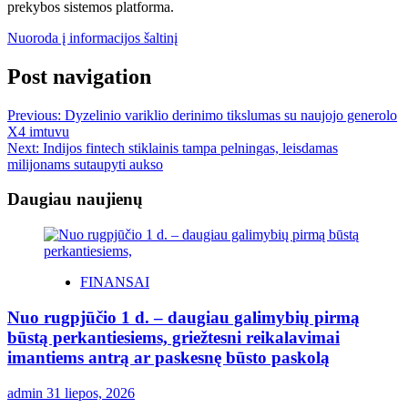
prekybos sistemos platforma.
Nuoroda į informacijos šaltinį
Post navigation
Previous:
Dyzelinio variklio derinimo tikslumas su naujojo generolo
X4 imtuvu
Next:
Indijos fintech stiklainis tampa pelningas, leisdamas
milijonams sutaupyti aukso
Daugiau naujienų
FINANSAI
Nuo rugpjūčio 1 d. – daugiau galimybių pirmą
būstą perkantiesiems, griežtesni reikalavimai
imantiems antrą ar paskesnę būsto paskolą
admin
31 liepos, 2026