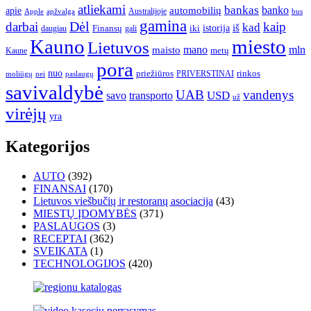
atliekami
bankas
banko
apie
automobilių
Apple
apžvalga
Australijoje
bus
gamina
darbai
Dėl
kaip
kad
istorija
iš
Finansų
iki
daugiau
gali
Kauno
miesto
Lietuvos
mano
mln
maisto
metų
Kaune
pora
nuo
priežiūros
rinkos
paslaugų
PRIVERSTINAI
moliūgų
nei
savivaldybė
UAB
vandenys
transporto
USD
savo
už
virėjų
yra
Kategorijos
AUTO
(392)
FINANSAI
(170)
Lietuvos viešbučių ir restoranų asociacija
(43)
MIESTŲ ĮDOMYBĖS
(371)
PASLAUGOS
(3)
RECEPTAI
(362)
SVEIKATA
(1)
TECHNOLOGIJOS
(420)