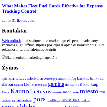
What Makes Fleet Fuel Cards Effective for Expense
Tracking Control
admin
31 liepos, 2026
Kontaktai
Webstudio.lt
– tai skaitmeninio marketingo ekspertai, padedantys
verslams augti, užimti stiprias pozicijas ir aplenkti konkurentus. Dėl
reklamos ir turinio talpinimo kreiptis.
Žymos
atliekami
bankas
banko
apie
automobilių
Apple
apžvalga
Australijoje
bus
gamina
darbai
Dėl
kaip
kad
istorija
iš
Finansų
iki
daugiau
gali
Kauno
miesto
Lietuvos
mano
mln
maisto
metų
Kaune
pora
nuo
priežiūros
rinkos
paslaugų
PRIVERSTINAI
moliūgų
nei
savivaldybė