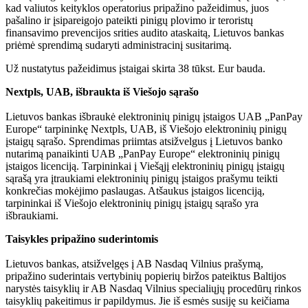
kad valiutos keityklos operatorius pripažino pažeidimus, juos
pašalino ir įsipareigojo pateikti pinigų plovimo ir teroristų
finansavimo prevencijos srities audito ataskaitą, Lietuvos bankas
priėmė sprendimą sudaryti administracinį susitarimą.
Už nustatytus pažeidimus įstaigai skirta 38 tūkst. Eur bauda.
Nextpls, UAB, išbraukta iš Viešojo sąrašo
Lietuvos bankas išbraukė elektroninių pinigų įstaigos UAB „PanPay
Europe“ tarpininkę Nextpls, UAB, iš Viešojo elektroninių pinigų
įstaigų sąrašo. Sprendimas priimtas atsižvelgus į Lietuvos banko
nutarimą panaikinti UAB „PanPay Europe“ elektroninių pinigų
įstaigos licenciją. Tarpininkai į Viešąjį elektroninių pinigų įstaigų
sąrašą yra įtraukiami elektroninių pinigų įstaigos prašymu teikti
konkrečias mokėjimo paslaugas. Atšaukus įstaigos licenciją,
tarpininkai iš Viešojo elektroninių pinigų įstaigų sąrašo yra
išbraukiami.
Taisykles pripažino suderintomis
Lietuvos bankas, atsižvelgęs į AB Nasdaq Vilnius prašymą,
pripažino suderintais vertybinių popierių biržos pateiktus Baltijos
narystės taisyklių ir AB Nasdaq Vilnius specialiųjų procedūrų rinkos
taisyklių pakeitimus ir papildymus. Jie iš esmės susiję su keičiama