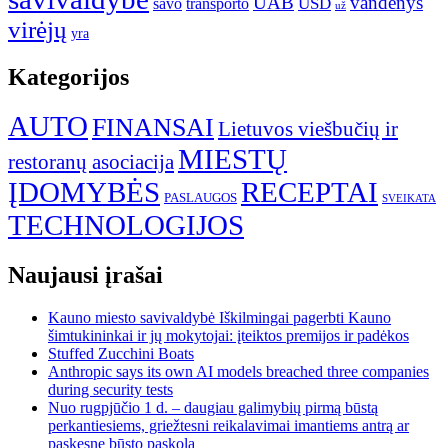
UAB
vandenys
transporto
USD
savo
už
virėjų
yra
Kategorijos
AUTO
FINANSAI
Lietuvos viešbučių ir
MIESTŲ
restoranų asociacija
ĮDOMYBĖS
RECEPTAI
PASLAUGOS
SVEIKATA
TECHNOLOGIJOS
Naujausi įrašai
Kauno miesto savivaldybė Iškilmingai pagerbti Kauno
šimtukininkai ir jų mokytojai: įteiktos premijos ir padėkos
Stuffed Zucchini Boats
Anthropic says its own AI models breached three companies
during security tests
Nuo rugpjūčio 1 d. – daugiau galimybių pirmą būstą
perkantiesiems, griežtesni reikalavimai imantiems antrą ar
paskesnę būsto paskolą