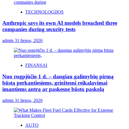
TECHNOLOGIJOS
Anthropic says its own AI models breached three
companies during security tests
admin
31 liepos, 2026
FINANSAI
Nuo rugpjūčio 1 d. – daugiau galimybių pirmą
būstą perkantiesiems, griežtesni reikalavimai
imantiems antrą ar paskesnę būsto paskolą
admin
31 liepos, 2026
AUTO