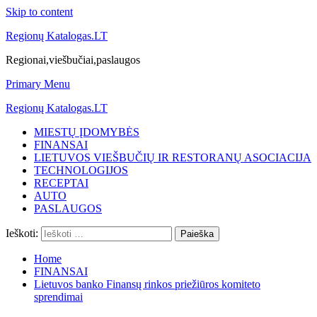
Skip to content
Regionų Katalogas.LT
Regionai,viešbučiai,paslaugos
Primary Menu
Regionų Katalogas.LT
MIESTŲ ĮDOMYBĖS
FINANSAI
LIETUVOS VIEŠBUČIŲ IR RESTORANŲ ASOCIACIJA
TECHNOLOGIJOS
RECEPTAI
AUTO
PASLAUGOS
Ieškoti:
Home
FINANSAI
Lietuvos banko Finansų rinkos priežiūros komiteto
sprendimai