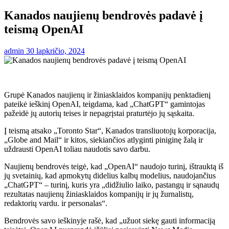
Kanados naujienų bendrovės padavė į
teismą OpenAI
admin
30 lapkričio, 2024
Grupė Kanados naujienų ir žiniasklaidos kompanijų penktadienį
pateikė ieškinį OpenAI, teigdama, kad „ChatGPT“ gamintojas
pažeidė jų autorių teises ir nepagrįstai praturtėjo jų sąskaita.
Į teismą atsako „Toronto Star“, Kanados transliuotojų korporacija,
„Globe and Mail“ ir kitos, siekiančios atlyginti piniginę žalą ir
uždrausti OpenAI toliau naudotis savo darbu.
Naujienų bendrovės teigė, kad „OpenAI“ naudojo turinį, ištrauktą iš
jų svetainių, kad apmokytų didelius kalbų modelius, naudojančius
„ChatGPT“ – turinį, kuris yra „didžiulio laiko, pastangų ir sąnaudų
rezultatas naujienų žiniasklaidos kompanijų ir jų žurnalistų,
redaktorių vardu. ir personalas“.
Bendrovės savo ieškinyje rašė, kad „užuot siekę gauti informaciją