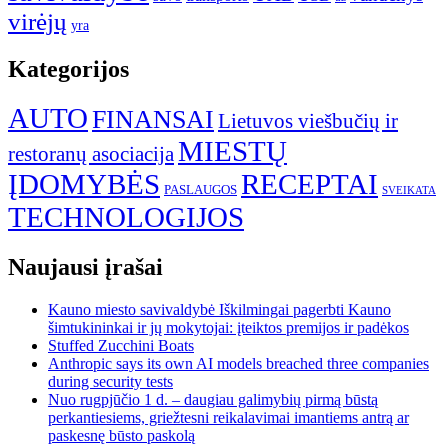
virėjų
yra
Kategorijos
AUTO
FINANSAI
Lietuvos viešbučių ir
MIESTŲ
restoranų asociacija
ĮDOMYBĖS
RECEPTAI
PASLAUGOS
SVEIKATA
TECHNOLOGIJOS
Naujausi įrašai
Kauno miesto savivaldybė Iškilmingai pagerbti Kauno
šimtukininkai ir jų mokytojai: įteiktos premijos ir padėkos
Stuffed Zucchini Boats
Anthropic says its own AI models breached three companies
during security tests
Nuo rugpjūčio 1 d. – daugiau galimybių pirmą būstą
perkantiesiems, griežtesni reikalavimai imantiems antrą ar
paskesnę būsto paskolą