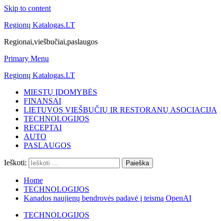
Skip to content
Regionų Katalogas.LT
Regionai,viešbučiai,paslaugos
Primary Menu
Regionų Katalogas.LT
MIESTŲ ĮDOMYBĖS
FINANSAI
LIETUVOS VIEŠBUČIŲ IR RESTORANŲ ASOCIACIJA
TECHNOLOGIJOS
RECEPTAI
AUTO
PASLAUGOS
Ieškoti:
Home
TECHNOLOGIJOS
Kanados naujienų bendrovės padavė į teismą OpenAI
TECHNOLOGIJOS