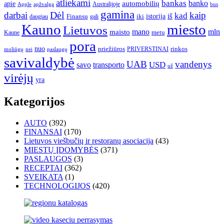
atliekami
bankas
banko
apie
automobilių
Apple
apžvalga
Australijoje
bus
gamina
darbai
Dėl
kaip
kad
istorija
iš
Finansų
iki
daugiau
gali
Kauno
miesto
Lietuvos
mano
mln
maisto
metų
Kaune
pora
nuo
priežiūros
rinkos
paslaugų
PRIVERSTINAI
moliūgų
nei
savivaldybė
UAB
vandenys
transporto
USD
savo
už
virėjų
yra
Kategorijos
AUTO
(392)
FINANSAI
(170)
Lietuvos viešbučių ir restoranų asociacija
(43)
MIESTŲ ĮDOMYBĖS
(371)
PASLAUGOS
(3)
RECEPTAI
(362)
SVEIKATA
(1)
TECHNOLOGIJOS
(420)