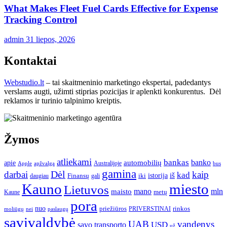
What Makes Fleet Fuel Cards Effective for Expense
Tracking Control
admin
31 liepos, 2026
Kontaktai
Webstudio.lt
– tai skaitmeninio marketingo ekspertai, padedantys
verslams augti, užimti stiprias pozicijas ir aplenkti konkurentus. Dėl
reklamos ir turinio talpinimo kreiptis.
Žymos
atliekami
bankas
banko
apie
automobilių
Apple
apžvalga
Australijoje
bus
gamina
darbai
Dėl
kaip
kad
istorija
iš
Finansų
iki
daugiau
gali
Kauno
miesto
Lietuvos
mano
mln
maisto
metų
Kaune
pora
nuo
priežiūros
rinkos
paslaugų
PRIVERSTINAI
moliūgų
nei
savivaldybė
UAB
vandenys
transporto
USD
savo
už