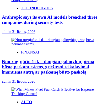
TECHNOLOGIJOS
Anthropic says its own AI models breached three
companies during security tests
admin
31 liepos, 2026
FINANSAI
Nuo rugpjūčio 1 d. – daugiau galimybių pirmą
būstą perkantiesiems, griežtesni reikalavimai
imantiems antrą ar paskesnę būsto paskolą
admin
31 liepos, 2026
AUTO