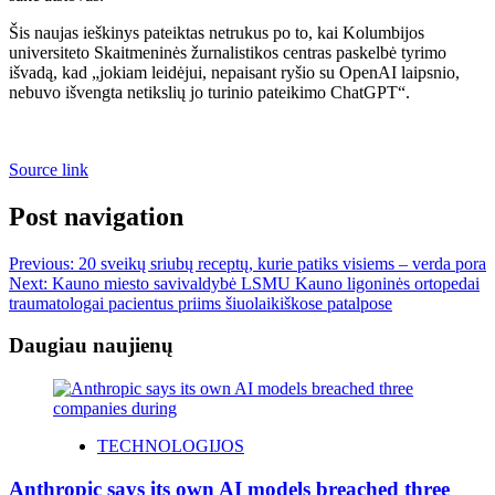
Šis naujas ieškinys pateiktas netrukus po to, kai Kolumbijos
universiteto Skaitmeninės žurnalistikos centras paskelbė tyrimo
išvadą, kad „jokiam leidėjui, nepaisant ryšio su OpenAI laipsnio,
nebuvo išvengta netikslių jo turinio pateikimo ChatGPT“.
Source link
Post navigation
Previous:
20 sveikų sriubų receptų, kurie patiks visiems – verda pora
Next:
Kauno miesto savivaldybė LSMU Kauno ligoninės ortopedai
traumatologai pacientus priims šiuolaikiškose patalpose
Daugiau naujienų
TECHNOLOGIJOS
Anthropic says its own AI models breached three