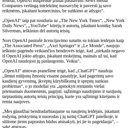
teisėtai, OpenAI nusprendė įžūliai pasisavinti News Media
Companies vertingą intelektinę nuosavybę ir paversti ją savo
reikmėms, įskaitant komercinius, be sutikimo ar atlygio“.
„OpenAI“ taip pat susiduria su „The New York Times“, „New York
Daily News“, „YouTube“ kūrėjų ir autorių, įskaitant komikę Sarah
Silverman, ieškinius dėl autorių teisių.
Nors OpenAI pasirašė licencijavimo sutartis su tokiais leidėjais kaip
„The Associated Press“, „Axel Springer“ ir „Le Monde“, naujojo
ieškinio pagrindu veikiančios bendrovės teigė, kad „niekada negavo
iš OpenAI jokio atlygio, įskaitant mokėjimą, mainais už tai, kad
OpenAI naudojosi jų paslaugomis. Veikia“.
„OpenAI“ atstovas pranešime teigė, kad „ChatGPT“ naudoja
„šimtai milijonų žmonių visame pasaulyje, kad pagerintų savo
kasdienį gyvenimą, įkvėptų kūrybiškumą ir spręstų sunkias
problemas“, o jo modeliai yra „apmokyti remiantis viešai
prieinamais duomenimis, pagrįsti. sąžiningo naudojimo ir susijusių
tarptautinių autorių teisių principų, kurie yra sąžiningi kūrėjams ir
remia naujoves.
„Mes glaudžiai bendradarbiaujame su naujienų leidėjais, įskaitant
rodymą, priskyrimą ir nuorodas į jų turinį ChatGPT paieškoje, ir
siūlome jiems paprastus būdus atsisakyti, jei jie to pageidauja“, –
sakė atstovas.