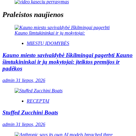
Praleistos naujienos
MIESTŲ ĮDOMYBĖS
Kauno miesto savivaldybė Iškilmingai pagerbti Kauno
šimtukininkai ir jų mokytojai: įteiktos premijos ir
padėkos
admin
31 liepos, 2026
RECEPTAI
Stuffed Zucchini Boats
admin
31 liepos, 2026