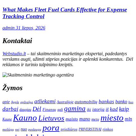
What Makes Fleet Fuel Cards Effective for Expense
Tracking Control
admin
31 liepos, 2026
Kontaktai
Webstudio.lt
– tai skaitmeninio marketingo ekspertai, padedantys
verslams augti, užimti stiprias pozicijas ir aplenkti konkurentus. Dėl
reklamos ir turinio talpinimo kreiptis.
Žymos
atliekami
bankas
banko
apie
automobilių
Apple
apžvalga
Australijoje
bus
gamina
darbai
Dėl
kaip
kad
istorija
iš
Finansų
iki
daugiau
gali
Kauno
miesto
Lietuvos
mano
mln
maisto
metų
Kaune
pora
nuo
priežiūros
rinkos
paslaugų
PRIVERSTINAI
moliūgų
nei