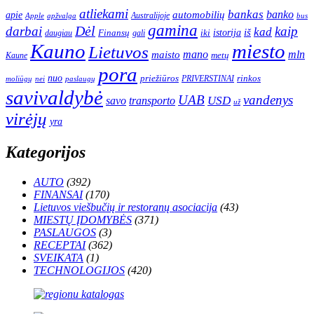
atliekami
bankas
banko
apie
automobilių
Apple
apžvalga
Australijoje
bus
gamina
darbai
Dėl
kaip
kad
istorija
iš
Finansų
iki
daugiau
gali
Kauno
miesto
Lietuvos
mano
mln
maisto
metų
Kaune
pora
nuo
priežiūros
rinkos
paslaugų
PRIVERSTINAI
moliūgų
nei
savivaldybė
UAB
vandenys
transporto
USD
savo
už
virėjų
yra
Kategorijos
AUTO
(392)
FINANSAI
(170)
Lietuvos viešbučių ir restoranų asociacija
(43)
MIESTŲ ĮDOMYBĖS
(371)
PASLAUGOS
(3)
RECEPTAI
(362)
SVEIKATA
(1)
TECHNOLOGIJOS
(420)