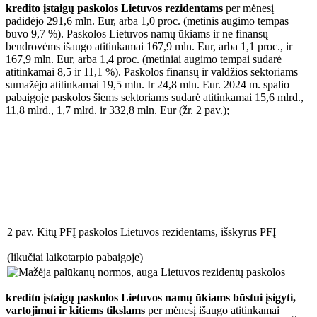
kredito įstaigų paskolos Lietuvos rezidentams
per mėnesį
padidėjo 291,6 mln. Eur, arba 1,0 proc. (metinis augimo tempas
buvo 9,7 %). Paskolos Lietuvos namų ūkiams ir ne finansų
bendrovėms išaugo atitinkamai 167,9 mln. Eur, arba 1,1 proc., ir
167,9 mln. Eur, arba 1,4 proc. (metiniai augimo tempai sudarė
atitinkamai 8,5 ir 11,1 %). Paskolos finansų ir valdžios sektoriams
sumažėjo atitinkamai 19,5 mln. Ir 24,8 mln. Eur. 2024 m. spalio
pabaigoje paskolos šiems sektoriams sudarė atitinkamai 15,6 mlrd.,
11,8 mlrd., 1,7 mlrd. ir 332,8 mln. Eur (žr. 2 pav.);
2 pav. Kitų PFĮ paskolos Lietuvos rezidentams, išskyrus PFĮ
(likučiai laikotarpio pabaigoje)
kredito įstaigų paskolos Lietuvos namų ūkiams būstui įsigyti,
vartojimui ir kitiems tikslams
per mėnesį išaugo atitinkamai