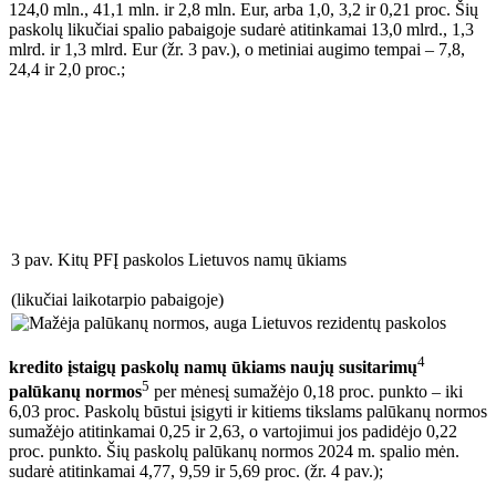
124,0 mln., 41,1 mln. ir 2,8 mln. Eur, arba 1,0, 3,2 ir 0,21 proc. Šių
paskolų likučiai spalio pabaigoje sudarė atitinkamai 13,0 mlrd., 1,3
mlrd. ir 1,3 mlrd. Eur (žr. 3 pav.), o metiniai augimo tempai – 7,8,
24,4 ir 2,0 proc.;
3 pav. Kitų PFĮ paskolos Lietuvos namų ūkiams
(likučiai laikotarpio pabaigoje)
4
kredito įstaigų paskolų namų ūkiams naujų susitarimų
5
palūkanų normos
per mėnesį sumažėjo 0,18 proc. punkto – iki
6,03 proc. Paskolų būstui įsigyti ir kitiems tikslams palūkanų normos
sumažėjo atitinkamai 0,25 ir 2,63, o vartojimui jos padidėjo 0,22
proc. punkto. Šių paskolų palūkanų normos 2024 m. spalio mėn.
sudarė atitinkamai 4,77, 9,59 ir 5,69 proc. (žr. 4 pav.);