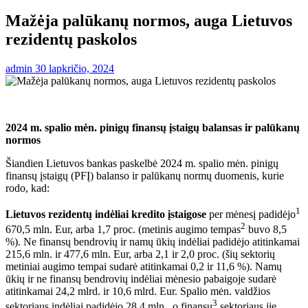
Mažėja palūkanų normos, auga Lietuvos
rezidentų paskolos
admin
30 lapkričio, 2024
2024 m. spalio mėn. pinigų finansų įstaigų balansas ir palūkanų
normos
Šiandien Lietuvos bankas paskelbė 2024 m. spalio mėn. pinigų
finansų įstaigų (PFĮ) balanso ir palūkanų normų duomenis, kurie
rodo, kad:
1
Lietuvos rezidentų indėliai kredito įstaigose
per mėnesį padidėjo
2
670,5 mln. Eur, arba 1,7 proc. (metinis augimo tempas
buvo 8,5
%). Ne finansų bendrovių ir namų ūkių indėliai padidėjo atitinkamai
215,6 mln. ir 477,6 mln. Eur, arba 2,1 ir 2,0 proc. (šių sektorių
metiniai augimo tempai sudarė atitinkamai 0,2 ir 11,6 %). Namų
ūkių ir ne finansų bendrovių indėliai mėnesio pabaigoje sudarė
atitinkamai 24,2 mlrd. ir 10,6 mlrd. Eur. Spalio mėn. valdžios
3
sektoriaus indėliai padidėjo 28,4 mln., o finansų
sektoriaus jie