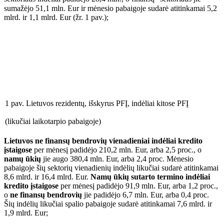
sumažėjo 51,1 mln. Eur ir mėnesio pabaigoje sudarė atitinkamai 5,2
mlrd. ir 1,1 mlrd. Eur (žr. 1 pav.);
1 pav. Lietuvos rezidentų, išskyrus PFĮ, indėliai kitose PFĮ
(likučiai laikotarpio pabaigoje)
Lietuvos ne finansų bendrovių vienadieniai indėliai kredito
įstaigose
per mėnesį padidėjo 210,2 mln. Eur, arba 2,5 proc., o
namų ūkių
jie augo 380,4 mln. Eur, arba 2,4 proc. Mėnesio
pabaigoje šių sektorių vienadienių indėlių likučiai sudarė atitinkamai
8,6 mlrd. ir 16,4 mlrd. Eur.
Namų ūkių sutarto termino indėliai
kredito įstaigose
per mėnesį padidėjo 91,9 mln. Eur, arba 1,2 proc.,
o
ne finansų bendrovių
jie padidėjo 6,7 mln. Eur, arba 0,4 proc.
Šių indėlių likučiai spalio pabaigoje sudarė atitinkamai 7,6 mlrd. ir
1,9 mlrd. Eur;