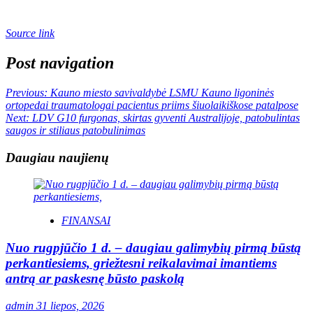
Source link
Post navigation
Previous:
Kauno miesto savivaldybė LSMU Kauno ligoninės
ortopedai traumatologai pacientus priims šiuolaikiškose patalpose
Next:
LDV G10 furgonas, skirtas gyventi Australijoje, patobulintas
saugos ir stiliaus patobulinimas
Daugiau naujienų
FINANSAI
Nuo rugpjūčio 1 d. – daugiau galimybių pirmą būstą
perkantiesiems, griežtesni reikalavimai imantiems
antrą ar paskesnę būsto paskolą
admin
31 liepos, 2026