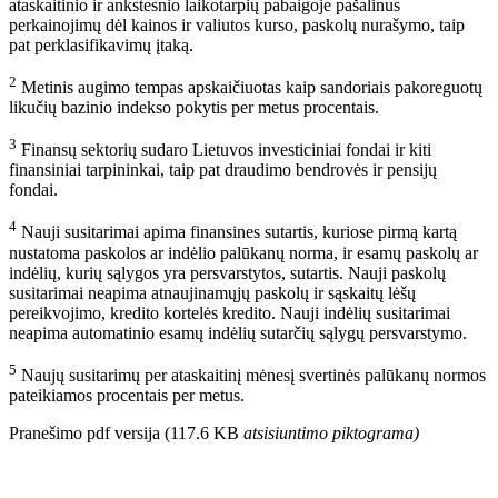
ataskaitinio ir ankstesnio laikotarpių pabaigoje pašalinus
perkainojimų dėl kainos ir valiutos kurso, paskolų nurašymo, taip
pat perklasifikavimų įtaką.
2
Metinis augimo tempas apskaičiuotas kaip sandoriais pakoreguotų
likučių bazinio indekso pokytis per metus procentais.
3
Finansų sektorių sudaro Lietuvos investiciniai fondai ir kiti
finansiniai tarpininkai, taip pat draudimo bendrovės ir pensijų
fondai.
4
Nauji susitarimai apima finansines sutartis, kuriose pirmą kartą
nustatoma paskolos ar indėlio palūkanų norma, ir esamų paskolų ar
indėlių, kurių sąlygos yra persvarstytos, sutartis. Nauji paskolų
susitarimai neapima atnaujinamųjų paskolų ir sąskaitų lėšų
pereikvojimo, kredito kortelės kredito. Nauji indėlių susitarimai
neapima automatinio esamų indėlių sutarčių sąlygų persvarstymo.
5
Naujų susitarimų per ataskaitinį mėnesį svertinės palūkanų normos
pateikiamos procentais per metus.
Pranešimo pdf versija (117.6 KB
atsisiuntimo piktograma
)