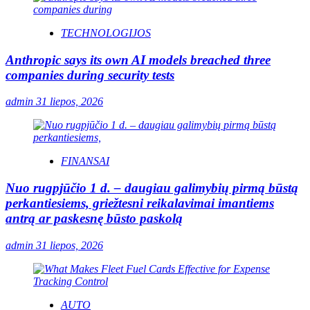
TECHNOLOGIJOS
Anthropic says its own AI models breached three
companies during security tests
admin
31 liepos, 2026
FINANSAI
Nuo rugpjūčio 1 d. – daugiau galimybių pirmą būstą
perkantiesiems, griežtesni reikalavimai imantiems
antrą ar paskesnę būsto paskolą
admin
31 liepos, 2026
AUTO