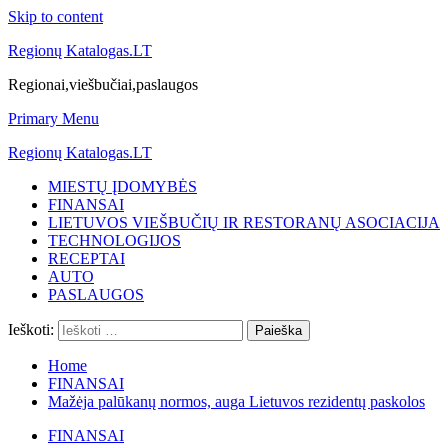
Skip to content
Regionų Katalogas.LT
Regionai,viešbučiai,paslaugos
Primary Menu
Regionų Katalogas.LT
MIESTŲ ĮDOMYBĖS
FINANSAI
LIETUVOS VIEŠBUČIŲ IR RESTORANŲ ASOCIACIJA
TECHNOLOGIJOS
RECEPTAI
AUTO
PASLAUGOS
Ieškoti:
Home
FINANSAI
Mažėja palūkanų normos, auga Lietuvos rezidentų paskolos
FINANSAI