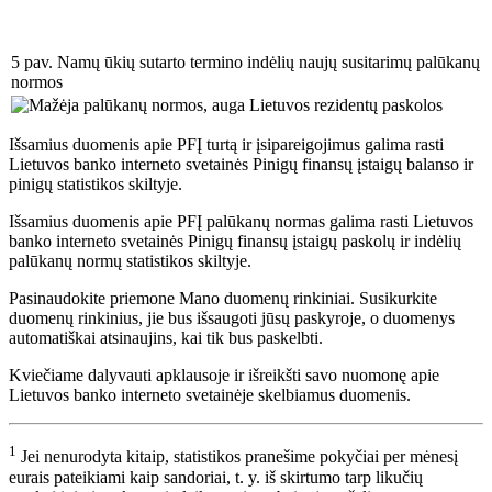
5 pav. Namų ūkių sutarto termino indėlių naujų susitarimų palūkanų
normos
Išsamius duomenis apie PFĮ turtą ir įsipareigojimus galima rasti
Lietuvos banko interneto svetainės Pinigų finansų įstaigų balanso ir
pinigų statistikos skiltyje.
Išsamius duomenis apie PFĮ palūkanų normas galima rasti Lietuvos
banko interneto svetainės Pinigų finansų įstaigų paskolų ir indėlių
palūkanų normų statistikos skiltyje.
Pasinaudokite priemone Mano duomenų rinkiniai. Susikurkite
duomenų rinkinius, jie bus išsaugoti jūsų paskyroje, o duomenys
automatiškai atsinaujins, kai tik bus paskelbti.
Kviečiame dalyvauti apklausoje ir išreikšti savo nuomonę apie
Lietuvos banko interneto svetainėje skelbiamus duomenis.
1
Jei nenurodyta kitaip, statistikos pranešime pokyčiai per mėnesį
eurais pateikiami kaip sandoriai, t. y. iš skirtumo tarp likučių