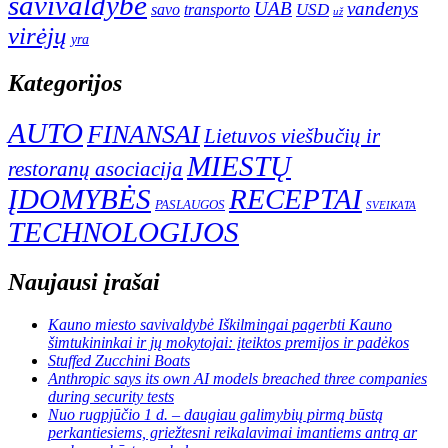
savivaldybė
UAB
vandenys
transporto
USD
savo
už
virėjų
yra
Kategorijos
AUTO
FINANSAI
Lietuvos viešbučių ir
MIESTŲ
restoranų asociacija
ĮDOMYBĖS
RECEPTAI
PASLAUGOS
SVEIKATA
TECHNOLOGIJOS
Naujausi įrašai
Kauno miesto savivaldybė Iškilmingai pagerbti Kauno
šimtukininkai ir jų mokytojai: įteiktos premijos ir padėkos
Stuffed Zucchini Boats
Anthropic says its own AI models breached three companies
during security tests
Nuo rugpjūčio 1 d. – daugiau galimybių pirmą būstą
perkantiesiems, griežtesni reikalavimai imantiems antrą ar