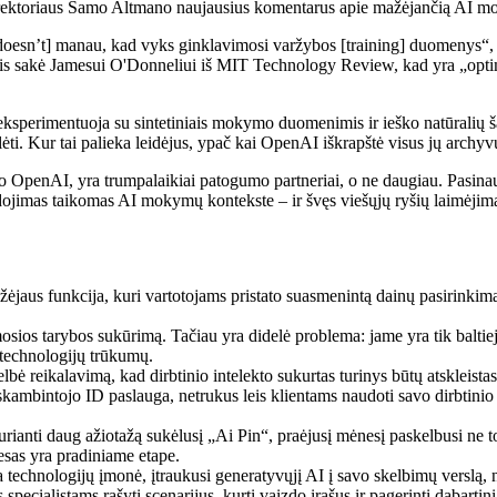
io direktoriaus Samo Altmano naujausius komentarus apie mažėjančią A
doesn’t] manau, kad vyks ginklavimosi varžybos [training] duomenys“,
jis sakė Jamesui O'Donneliui iš MIT Technology Review, kad yra „optim
ksperimentuoja su sintetiniais mokymo duomenimis ir ieško natūralių šal
i. Kur tai palieka leidėjus, ypač kai OpenAI iškrapštė visus jų archyv
s dirbo OpenAI, yra trumpalaikiai patogumo partneriai, o ne daugiau. Pas
udojimas taikomas AI mokymų kontekste – ir švęs viešųjų ryšių laimėjimą.
idžėjaus funkcija, kuri vartotojams pristato suasmenintą dainų pasirinkim
ios tarybos sukūrimą. Tačiau yra didelė problema: jame yra tik baltieji v
 technologijų trūkumų.
ė reikalavimą, kad dirbtinio intelekto sukurtas turinys būtų atskleistas 
kambintojo ID paslauga, netrukus leis klientams naudoti savo dirbtinio i
anti daug ažiotažą sukėlusį „Ai Pin“, praėjusį mėnesį paskelbusi ne t
esas yra pradiniame etape.
technologijų įmonė, įtraukusi generatyvųjį AI į savo skelbimų verslą, 
ecialistams rašyti scenarijus, kurti vaizdo įrašus ir pagerinti dabartinį