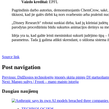
Vaizdo kreditai:
EPFL
Pagrindinis darbo autorius, demonstruojantis ChemCrow, sakė, ka
tikiuosi, kad jie galės dirbti ką nors svarbesnio arba praleisti
„Disney Research“ robotai sunkiai dirba, kad jų kūriniai judė
parodytas procedūriniu būdu sukurtos animacijos derinys su menin
Idėja yra ta, kad galite leisti menininkui sukurti judėjimo tipą – 
parametrus. Tada jį galima atlikti skrendant, o siūloma sistema
Source link
Post navigation
Previous:
Didžiosios technologijų įmonės skiria pinigų DI startuoliam
Next:
Mango sultys | Frooti – mano maisto istorija
Daugiau naujienų
TECHNOLOGIJOS