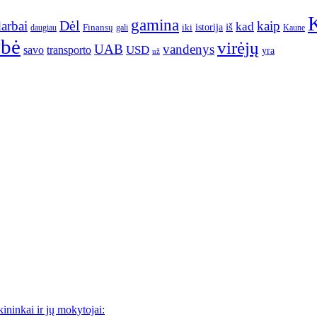
gamina
arbai
Dėl
kaip
kad
istorija
iš
Finansų
iki
daugiau
gali
Kaune
ybė
virėjų
UAB
vandenys
transporto
USD
savo
yra
už