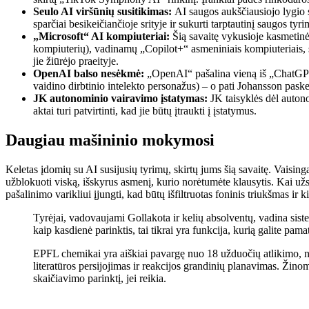
Seulo AI viršūnių susitikimas:
AI saugos aukščiausiojo lygio 
sparčiai besikeičiančioje srityje ir sukurti tarptautinį saugos tyri
„Microsoft“ AI kompiuteriai:
Šią savaitę vykusioje kasmetinė
kompiuterių), vadinamų „Copilot+“ asmeniniais kompiuteriais, seri
jie žiūrėjo praeityje.
OpenAI balso nesėkmė:
„OpenAI“ pašalina vieną iš „ChatGPT“ 
vaidino dirbtinio intelekto personažus) – o pati Johansson paske
JK autonominio vairavimo įstatymas:
JK taisyklės dėl autonom
aktai turi patvirtinti, kad jie būtų įtraukti į įstatymus.
Daugiau mašininio mokymosi
Keletas įdomių su AI susijusių tyrimų, skirtų jums šią savaitę. Vaisi
užblokuoti viską, išskyrus asmenį, kurio norėtumėte klausytis. Kai užs
pašalinimo varikliui įjungti, kad būtų išfiltruotas foninis triukšmas ir kit
Tyrėjai, vadovaujami Gollakota ir kelių absolventų, vadina siste
kaip kasdienė parinktis, tai tikrai yra funkcija, kurią galite pa
EPFL chemikai yra aiškiai pavargę nuo 18 užduočių atlikimo, ne
literatūros persijojimas ir reakcijos grandinių planavimas. Žino
skaičiavimo parinktį, jei reikia.