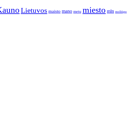
Kauno
miesto
Lietuvos
mano
mln
maisto
metų
moliūgų