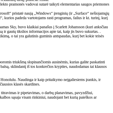
telekto pramonės vadovai sutarė taikyti elementarias saugos priemones
rosoft“ pristatė naują „Windows“ įrenginių (ir „Surface“ nešiojamųjų
 kurios padeda vartotojams rasti programas, failus ir kt. turinį, kurį
namas Sky, buvo klaikiai panašus į Scarlett Johansson (kuri anksčiau
r gautų tikslios informacijos apie tai, kaip jis buvo sukurtas. .
ikimą, o tai yra galutinis guminis antspaudas, kurį bet kokie teisės
oromis triukšmą slopinančiomis ausinėmis, kurias galite paskatinti
 balsą, sklindantį iš tos konkrečios krypties, naudodamas tai klausos
 Honolulu. Naudinga ir kaip pritaikymo neįgaliesiems įrankis, ir
ščiausios klasės skardines.
titravimas ir pipetavimas, o darbų planavimas, pavyzdžiui,
kalbos sąsaja visam rinkiniui, naudojant bet kurią paieškos ar