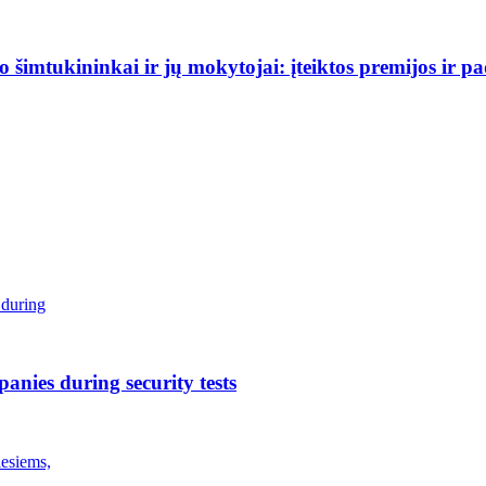
šimtukininkai ir jų mokytojai: įteiktos premijos ir p
anies during security tests