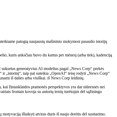
, pateikiame patogią naujausių mašininio mokymosi pasaulio istorijų
elio, kuris anksčiau buvo du kartus per mėnesį (arba tiek), kadenciją
AI sukurtus generatyvius AI modelius pagal „News Corp“ prekės
 ir „istorinį“, taip pat suteikia „OpenAI“ teisę rodyti „News Corp“
unami iš dalies arba visiškai. iš News Corp leidinių.
, kai žiniasklaidos pramonės perspektyvos yra dar niūresnės nei
iriais frontais kovoja su autorių teisių turėtojais dėl sąžiningo
otyvaciją išlaikyti atviras duris iš naujo derėtis dėl susitarimo.