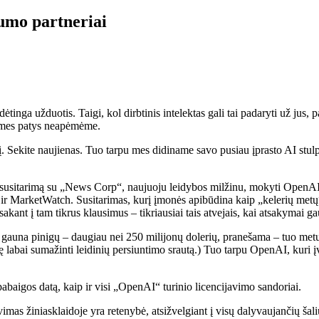
gumo partneriai
ėtinga užduotis. Taigi, kol dirbtinis intelektas gali tai padaryti už jus
ų mes patys neapėmėme.
. Sekite naujienas. Tuo tarpu mes didiname savo pusiau įprasto AI stulp
ekė susitarimą su „News Corp“, naujuoju leidybos milžinu, mokyti Open
ir MarketWatch. Susitarimas, kurį įmonės apibūdina kaip „kelerių metų“
ant į tam tikrus klausimus – tikriausiai tais atvejais, kai atsakymai ga
gauna pinigų – daugiau nei 250 milijonų dolerių, pranešama – tuo metu
mę labai sumažinti leidinių persiuntimo srautą.) Tuo tarpu OpenAI, kuri įva
abaigos datą, kaip ir visi „OpenAI“ turinio licencijavimo sandoriai.
 žiniasklaidoje yra retenybė, atsižvelgiant į visų dalyvaujančių šalių m