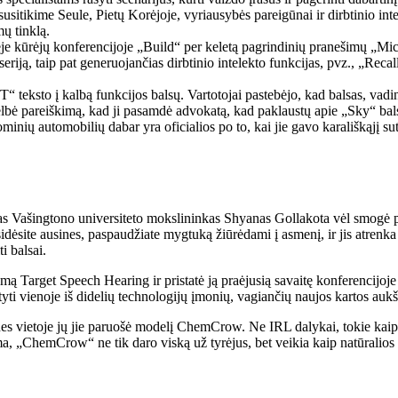
susitikime Seule, Pietų Korėjoje, vyriausybės pareigūnai ir dirbtinio in
mų tinklą.
je kūrėjų konferencijoje „Build“ per keletą pagrindinių pranešimų „Mic
ją, taip pat generuojančias dirbtinio intelekto funkcijas, pvz., „Recall“,
teksto į kalbą funkcijos balsų. Vartotojai pastebėjo, kad balsas, vadi
lbė pareiškimą, kad ji pasamdė advokatą, kad paklaustų apie „Sky“ balsą i
inių automobilių dabar yra oficialios po to, kai jie gavo karališkąjį sut
ngas Vašingtono universiteto mokslininkas Shyanas Gollakota vėl smogė p
idėsite ausines, paspaudžiate mygtuką žiūrėdami į asmenį, ir jis atrenka
i balsai.
mą Target Speech Hearing ir pristatė ją praėjusią savaitę konferencijoje
matyti vienoje iš didelių technologijų įmonių, vagiančių naujos kartos auk
s vietoje jų jie paruošė modelį ChemCrow. Ne IRL dalykai, tokie kaip 
ma, „ChemCrow“ ne tik daro viską už tyrėjus, bet veikia kaip natūralios 