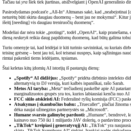
Tačiau tai
yra
šiek tiek įtartinas, atsižvelgiant į OpenAI generalin
Pasirodydamas podcast'e „All-In“ Altmanas sakė, kad „neabejotinai [
neturėtų būti skirta daugiau duomenų – bent jau ne mokymui“. Kitur 
išeitį [needing] vis daugiau treniruočių duomenų“.
Modeliai dar nėra tokie „protingi“, todėl „OpenAI“, kaip pranešama, e
dieną
nedaryk
reikia daug papildomų duomenų, kad būtų galima tobulėt
Turiu omenyje tai, kad leidėjai ir kiti turinio savininkai, su kuriai
teisinę grėsmę – bent jau tol, kol teismai nuspręs, kaip sąžiningas na
rimtai pakenkti tiems leidėjams, tęsiamas.
Štai keletas kitų įdomių AI istorijų iš pastarųjų dienų:
„Spotify“ AI didžėjus:
„Spotify“ pridėta dirbtinio intelekto d
alternatyvią to DJ versiją, kuri kalbės ispaniškai, rašo Sarah.
Metos AI taryba:
„Meta“ trečiadienį paskelbė apie AI patariamos
marginalizuotos grupės yra tos, kurios labiausiai kenčia nuo AI
FCC siūlo atskleisti AI:
Federalinė ryšių komisija (FCC) paskelb
Atsakymas į skambučius balsu:
„Truecaller“, plačiai žinoma s
dėka naujai užmegztos partnerystės su „Microsoft“.
Humane svarsto galimybę parduoti:
„Humane“, bendrovė, kuri
kainavo nuo 750 iki 1 milijardo JAV dolerių, o pardavimo proc
„TikTok“ kreipiasi į generatyvųjį AI:
„TikTok“ yra naujausia 
skirtą „TikTok Symphony AI“ rinkinį. Įrankiai padės rinkodaros sp