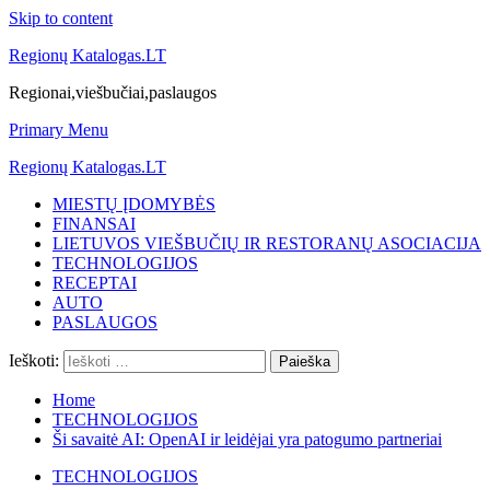
Skip to content
Regionų Katalogas.LT
Regionai,viešbučiai,paslaugos
Primary Menu
Regionų Katalogas.LT
MIESTŲ ĮDOMYBĖS
FINANSAI
LIETUVOS VIEŠBUČIŲ IR RESTORANŲ ASOCIACIJA
TECHNOLOGIJOS
RECEPTAI
AUTO
PASLAUGOS
Ieškoti:
Home
TECHNOLOGIJOS
Ši savaitė AI: OpenAI ir leidėjai yra patogumo partneriai
TECHNOLOGIJOS