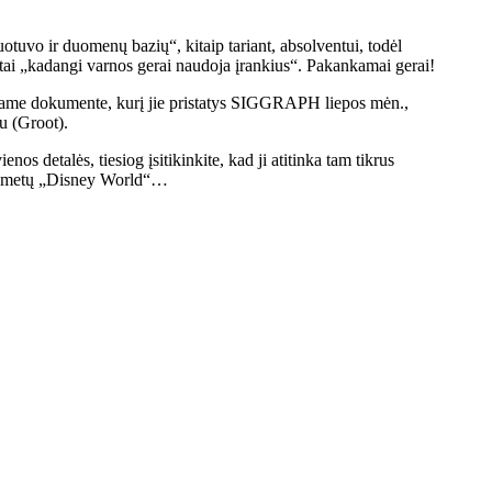
otuvo ir duomenų bazių“, kitaip tariant, absolventui, todėl
, tai „kadangi varnos gerai naudoja įrankius“. Pakankamai gerai!
aujame dokumente, kurį jie pristatys SIGGRAPH liepos mėn.,
u (Groot).
nos detalės, tiesiog įsitikinkite, kad ji atitinka tam tikrus
erių metų „Disney World“…