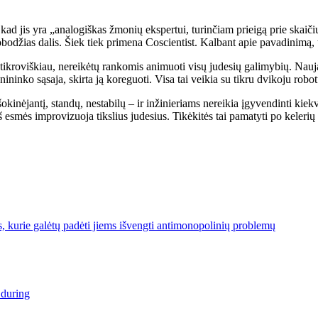
d jis yra „analogiškas žmonių ekspertui, turinčiam prieigą prie skaičiu
 nuobodžias dalis. Šiek tiek primena Coscientist. Kalbant apie pavadinimą
tų tikroviškiau, nereikėtų rankomis animuoti visų judesių galimybių. N
inko sąsaja, skirta ją koreguoti. Visa tai veikia su tikru dvikoju robot
šokinėjantį, standų, nestabilų – ir inžinieriams nereikia įgyvendinti kiekvie
 iš esmės improvizuoja tikslius judesius. Tikėkitės tai pamatyti po kel
s, kurie galėtų padėti jiems išvengti antimonopolinių problemų