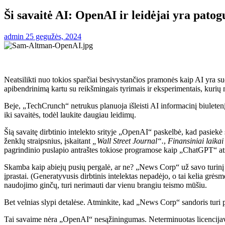
Ši savaitė AI: OpenAI ir leidėjai yra pato
admin
25 gegužės, 2024
Neatsilikti nuo tokios sparčiai besivystančios pramonės kaip AI yra sud
apibendrinimą kartu su reikšmingais tyrimais ir eksperimentais, kuri
Beje, „TechCrunch“ netrukus planuoja išleisti AI informacinį biuletenį
iki savaitės, todėl laukite daugiau leidimų.
Šią savaitę dirbtinio intelekto srityje „OpenAI“ paskelbė, kad pasi
ženklų straipsnius, įskaitant
„Wall Street Journal“.
,
Finansiniai laikai
pagrindinio puslapio antraštes tokiose programose kaip „ChatGPT“ atsak
Skamba kaip abiejų pusių pergalė, ar ne? „News Corp“ už savo turinį 
įprastai. (Generatyvusis dirbtinis intelektas nepadėjo, o tai kelia grės
naudojimo ginčų, turi nerimauti dar vienu brangiu teismo mūšiu.
Bet velnias slypi detalėse. Atminkite, kad „News Corp“ sandoris turi p
Tai savaime nėra „OpenAI“ nesąžiningumas. Neterminuotas licencijavimas