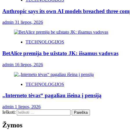
Anthropic says its own AI models breached three comp
admin
31 liepos, 2026
TECHNOLOGIJOS
BetAlice premija be užstato JK: išsamus vadovas
admin
16 liepos, 2026
TECHNOLOGIJOS
„Interneto tėvas“ pagaliau išeina į pensiją
admin
1 liepos, 2026
Ieškoti:
Žymos