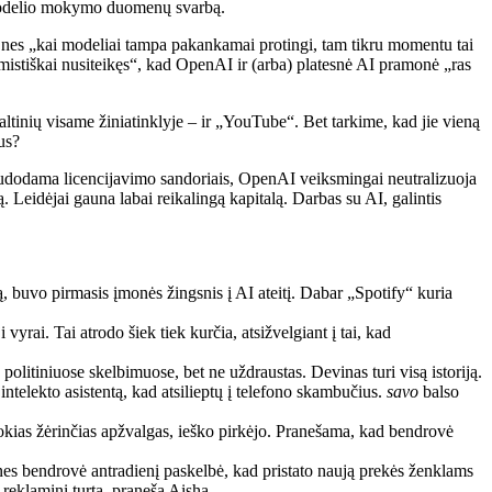
I modelio mokymo duomenų svarbą.
 nes „kai modeliai tampa pakankamai protingi, tam tikru momentu tai
istiškai nusiteikęs“, kad OpenAI ir (arba) platesnė AI pramonė „ras
tinių visame žiniatinklyje – ir „YouTube“. Bet tarkime, kad jie vieną
us?
inaudodama licencijavimo sandoriais, OpenAI veiksmingai neutralizuoja
 Leidėjai gauna labai reikalingą kapitalą. Darbas su AI, galintis
ą, buvo pirmasis įmonės žingsnis į AI ateitį. Dabar „Spotify“ kuria
yrai. Tai atrodo šiek tiek kurčia, atsižvelgiant į tai, kad
politiniuose skelbimuose, bet ne uždraustas. Devinas turi visą istoriją.
ntelekto asistentą, kad atsilieptų į telefono skambučius.
savo
balso
okias žėrinčias apžvalgas, ieško pirkėjo. Pranešama, kad bendrovė
nes bendrovė antradienį paskelbė, kad pristato naują prekės ženklams
 reklaminį turtą, praneša Aisha.