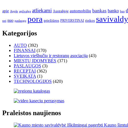
atliekami
d
bankas
banko
apie
automobilių
Apple
apžvalga
Australijoje
bus
pora
savivald
nuo
priežiūros
rinkos
paslaugų
PRIVERSTINAI
nei
Kategorijos
AUTO
(392)
FINANSAI
(170)
Lietuvos viešbučių ir restoranų asociacija
(43)
MIESTŲ ĮDOMYBĖS
(371)
PASLAUGOS
(3)
RECEPTAI
(362)
SVEIKATA
(1)
TECHNOLOGIJOS
(420)
Praleistos naujienos