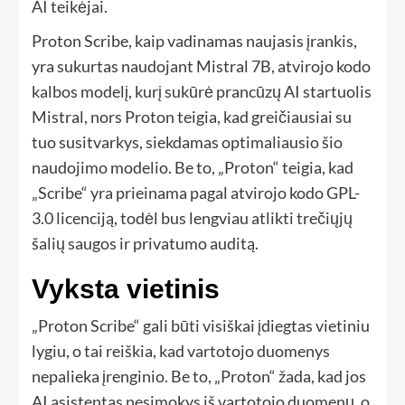
AI teikėjai.
Proton Scribe, kaip vadinamas naujasis įrankis,
yra sukurtas naudojant Mistral 7B, atvirojo kodo
kalbos modelį, kurį sukūrė prancūzų AI startuolis
Mistral, nors Proton teigia, kad greičiausiai su
tuo susitvarkys, siekdamas optimaliausio šio
naudojimo modelio. Be to, „Proton“ teigia, kad
„Scribe“ yra prieinama pagal atvirojo kodo GPL-
3.0 licenciją, todėl bus lengviau atlikti trečiųjų
šalių saugos ir privatumo auditą.
Vyksta vietinis
„Proton Scribe“ gali būti visiškai įdiegtas vietiniu
lygiu, o tai reiškia, kad vartotojo duomenys
nepalieka įrenginio. Be to, „Proton“ žada, kad jos
AI asistentas nesimokys iš vartotojo duomenų, o