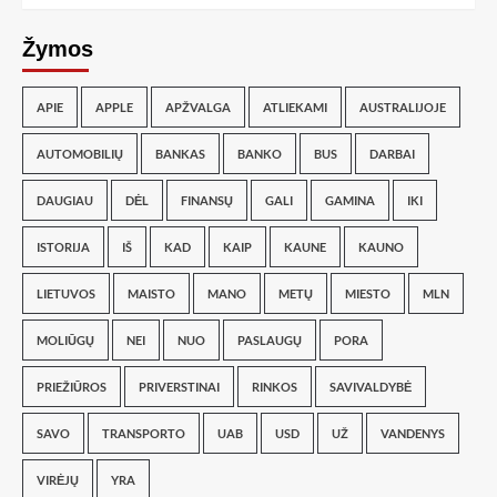
Žymos
APIE
APPLE
APŽVALGA
ATLIEKAMI
AUSTRALIJOJE
AUTOMOBILIŲ
BANKAS
BANKO
BUS
DARBAI
DAUGIAU
DĖL
FINANSŲ
GALI
GAMINA
IKI
ISTORIJA
IŠ
KAD
KAIP
KAUNE
KAUNO
LIETUVOS
MAISTO
MANO
METŲ
MIESTO
MLN
MOLIŪGŲ
NEI
NUO
PASLAUGŲ
PORA
PRIEŽIŪROS
PRIVERSTINAI
RINKOS
SAVIVALDYBĖ
SAVO
TRANSPORTO
UAB
USD
UŽ
VANDENYS
VIRĖJŲ
YRA