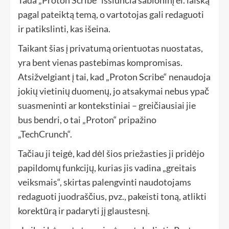
pagal pateiktą temą, o vartotojas gali redaguoti
ir patikslinti, kas išeina.
Taikant šias į privatumą orientuotas nuostatas,
yra bent vienas pastebimas kompromisas.
Atsižvelgiant į tai, kad „Proton Scribe“ nenaudoja
jokių vietinių duomenų, jo atsakymai nebus ypač
suasmeninti ar kontekstiniai – greičiausiai jie
bus bendri, o tai „Proton“ pripažino
„TechCrunch“.
Tačiau ji teigė, kad dėl šios priežasties ji pridėjo
papildomų funkcijų, kurias jis vadina „greitais
veiksmais“, skirtas palengvinti naudotojams
redaguoti juodraščius, pvz., pakeisti toną, atlikti
korektūrą ir padaryti jį glaustesnį.