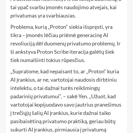
tai ypač svarbu įmonės naudojimo atvejais, kai
privatumas yra svarbiausias.
Problema, kurią „Proton“ siekia išspręsti, yra
tikra – įmonės lėčiau priėmė generacinę AI
revoliuciją dėl duomenų privatumo problemų. Ir
ši ankstyva Proton Scribe iteracija galėtų šiek
tiek numalšinti tokius rūpesčius.
„Supratome, kad nepaisant to, ar „Proton“ kuria
AI įrankius, ar ne, vartotojai naudosis dirbtiniu
intelektu, o tai dažnai turės reikšmingų
padarinių privatumui“, – sakė Yen. „Užuot, kad
vartotojai kopijuodavo savo jautrius pranešimus
į trečiųjų šalių AI įrankius, kurie dažnai taiko
pasibaisėtiną privatumo praktiką, geriau būtų
sukurti AI įrankius, pirmiausia į privatumą