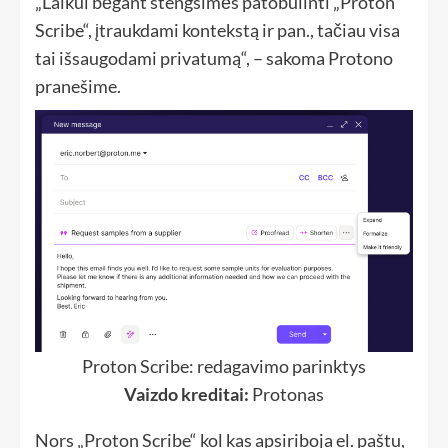
„Laikui bėgant stengsimės patobulinti „Proton
Scribe“, įtraukdami kontekstą ir pan., tačiau visa
tai išsaugodami privatumą“, – sakoma Protono
pranešime.
Proton Scribe: redagavimo parinktys
Vaizdo kreditai:
Protonas
Nors „Proton Scribe“ kol kas apsiriboja el. paštu,