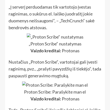
„Į serverį perduodamas tik vartotojo įvestas
raginimas, o sukūrus el. laiško juodraštį jokie
duomenys neišsaugomi“, – „TechCrunch“ sakė
bendrovės atstovas.
„Proton Scribe“ nustatymas
Vaizdo kreditai:
Protonas
Nustačius „Proton Scribe“, vartotojai gali įvesti
raginimą, pvz., „prašyti pavyzdžių iš tiekėjo“, tada
paspausti generavimo mygtuką.
Proton Scribe: Parašykite man el
Vaizdo kreditai:
Protonas
Tada „Proton Scribe“ išsiunčia šabloninį el. laišką