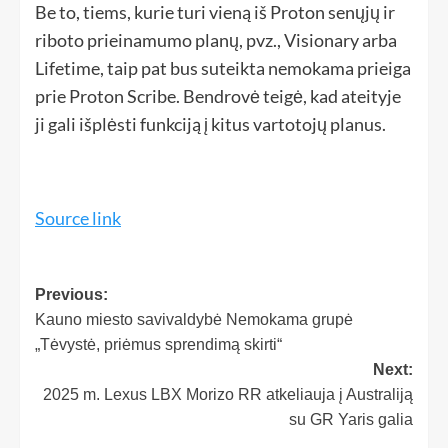
Be to, tiems, kurie turi vieną iš Proton senųjų ir
riboto prieinamumo planų, pvz., Visionary arba
Lifetime, taip pat bus suteikta nemokama prieiga
prie Proton Scribe. Bendrovė teigė, kad ateityje
ji gali išplėsti funkciją į kitus vartotojų planus.
Source link
Previous:
Kauno miesto savivaldybė Nemokama grupė
„Tėvystė, priėmus sprendimą skirti“
Next:
2025 m. Lexus LBX Morizo ​​RR atkeliauja į Australiją
su GR Yaris galia