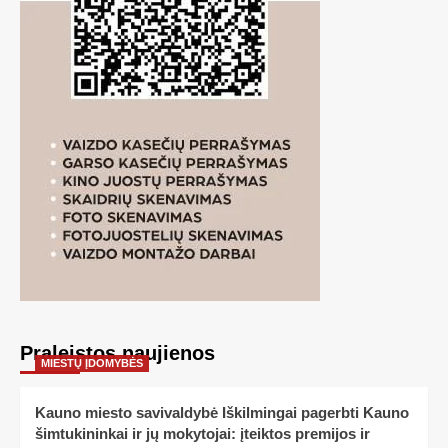
Praleistos naujienos
MIESTŲ ĮDOMYBĖS
Kauno miesto savivaldybė Iškilmingai pagerbti Kauno
šimtukininkai ir jų mokytojai: įteiktos premijos ir