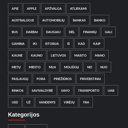
APIE
APPLE
APŽVALGA
ATLIEKAMI
AUSTRALIJOJE
AUTOMOBILIŲ
BANKAS
BANKO
BUS
DARBAI
DAUGIAU
DĖL
FINANSŲ
GALI
GAMINA
IKI
ISTORIJA
IŠ
KAD
KAIP
KAUNE
KAUNO
LIETUVOS
MAISTO
MANO
METŲ
MIESTO
MLN
MOLIŪGŲ
NEI
NUO
PASLAUGŲ
PORA
PRIEŽIŪROS
PRIVERSTINAI
RINKOS
SAVIVALDYBĖ
SAVO
TRANSPORTO
UAB
USD
UŽ
VANDENYS
VIRĖJŲ
YRA
Kategorijos