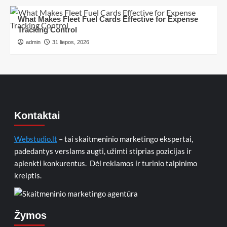
What Makes Fleet Fuel Cards Effective for Expense
Tracking Control
admin
31 liepos, 2026
Kontaktai
Webstudio.lt
– tai skaitmeninio marketingo ekspertai,
padedantys verslams augti, užimti stiprias pozicijas ir
aplenkti konkurentus. Dėl reklamos ir turinio talpinimo
kreiptis.
Žymos