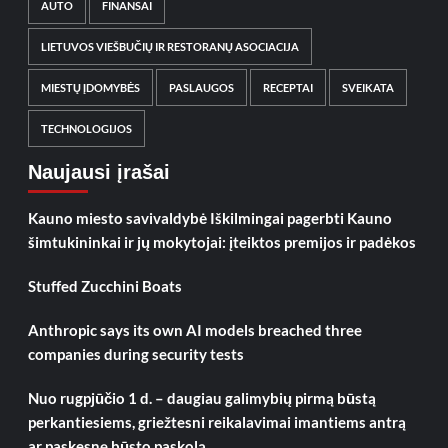
AUTO
FINANSAI
LIETUVOS VIEŠBUČIŲ IR RESTORANŲ ASOCIACIJA
MIESTŲ ĮDOMYBĖS
PASLAUGOS
RECEPTAI
SVEIKATA
TECHNOLOGIJOS
Naujausi įrašai
Kauno miesto savivaldybė Iškilmingai pagerbti Kauno
šimtukininkai ir jų mokytojai: įteiktos premijos ir padėkos
Stuffed Zucchini Boats
Anthropic says its own AI models breached three
companies during security tests
Nuo rugpjūčio 1 d. – daugiau galimybių pirmą būstą
perkantiesiems, griežtesni reikalavimai imantiems antrą
ar paskesnę būsto paskolą