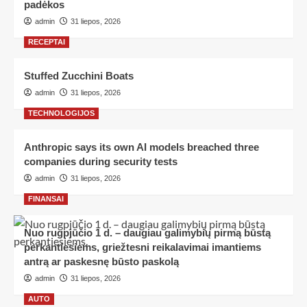
padėkos
admin
31 liepos, 2026
RECEPTAI
Stuffed Zucchini Boats
admin
31 liepos, 2026
TECHNOLOGIJOS
Anthropic says its own AI models breached three
companies during security tests
admin
31 liepos, 2026
FINANSAI
Nuo rugpjūčio 1 d. – daugiau galimybių pirmą būstą
perkantiesiems, griežtesni reikalavimai imantiems
antrą ar paskesnę būsto paskolą
admin
31 liepos, 2026
AUTO