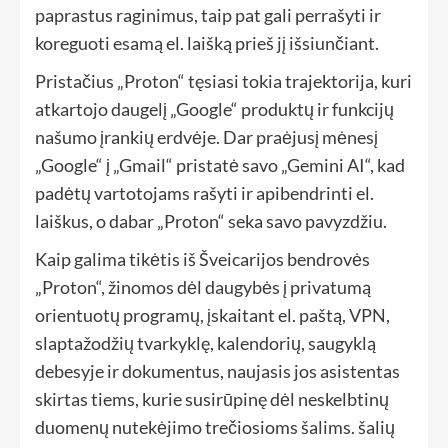
paprastus raginimus, taip pat gali perrašyti ir
koreguoti esamą el. laišką prieš jį išsiunčiant.
Pristačius „Proton“ tęsiasi tokia trajektorija, kuri
atkartojo daugelį „Google“ produktų ir funkcijų
našumo įrankių erdvėje. Dar praėjusį mėnesį
„Google“ į „Gmail“ pristatė savo „Gemini AI“, kad
padėtų vartotojams rašyti ir apibendrinti el.
laiškus, o dabar „Proton“ seka savo pavyzdžiu.
Kaip galima tikėtis iš Šveicarijos bendrovės
„Proton“, žinomos dėl daugybės į privatumą
orientuotų programų, įskaitant el. paštą, VPN,
slaptažodžių tvarkyklę, kalendorių, saugyklą
debesyje ir dokumentus, naujasis jos asistentas
skirtas tiems, kurie susirūpinę dėl neskelbtinų
duomenų nutekėjimo trečiosioms šalims. šalių