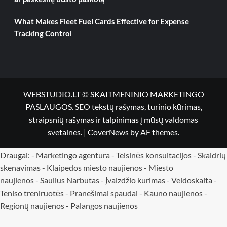
What Makes Fleet Fuel Cards Effective for Expense
Tracking Control
WEBSTUDIO.LT © SKAITMENINIO MARKETINGO
PASLAUGOS. SEO tekstų rašymas, turinio kūrimas,
straipsnių rašymas ir talpinimas į mūsų valdomas
svetaines.
|
CoverNews
by AF themes.
Draugai: -
Marketingo agentūra
-
Teisinės konsultacijos
-
Skaidrių
skenavimas
-
Klaipedos miesto naujienos
-
Miesto
naujienos
-
Saulius Narbutas
-
Įvaizdžio kūrimas
-
Veidoskaita
-
Teniso treniruotės
- Pranešimai spaudai -
Kauno naujienos
-
Regionų naujienos
-
Palangos naujienos