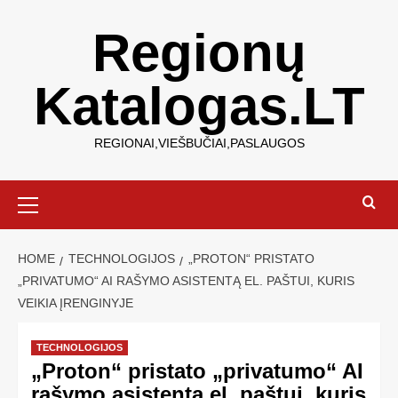
Regionų
Katalogas.LT
REGIONAI,VIEŠBUČIAI,PASLAUGOS
HOME
TECHNOLOGIJOS
„PROTON“ PRISTATO
„PRIVATUMO“ AI RAŠYMO ASISTENTĄ EL. PAŠTUI, KURIS
VEIKIA ĮRENGINYJE
TECHNOLOGIJOS
„Proton“ pristato „privatumo“ AI
rašymo asistentą el. paštui, kuris