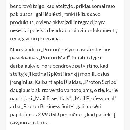
bendrovė teigė, kad ateityje „priklausomai nuo
paklausos“ gali išplėsti įrankį į kitus savo
produktus, o viena akivaizdi integracija yra
neseniai paleista bendradarbiavimo dokumentų
redagavimo programa.
Nuo šiandien „Proton“ rašymo asistentas bus
pasiekiamas „Proton Mail“ žiniatinklyje ir
darbalaukyje, nors bendrovė patvirtino, kad
ateityje ji ketina išplėsti įrankį į mobiliuosius
įrenginius. Kalbant apie išlaidas, „Proton Scribe“
daugiausia skirta verslo vartotojams, o tie, kurie
naudojasi „Mail Essentials“, „Mail Professional“
arba „Proton Business Suite“, gali mokėti
papildomus 2,99 USD per mėnesį, kad pasiektų
rašymo asistentą.