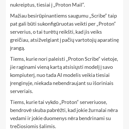
nukreiptus, tiesiai į „Proton Mail“.
Mažiau besirūpinantiems saugumu „Scribe“ taip
pat gali būti sukonfigūruotas veikti per „Proton“
serverius, o tai turėtų reikšti, kad jis veiks
greičiau, atsižvelgiant į pačių vartotojų aparatinę
įrangą.
Tiems, kurie nori paleisti „Proton Scribe“ vietoje,
jie raginami vieną kartą atsisiųsti modelį į savo
kompiuterį, nuo tada AI modelis veikia tiesiai
įrenginyje, niekada nebendraujant su išoriniais
serveriais.
Tiems, kurie tai vykdo „Proton“ serveriuose,
bendrovė skuba pabrėžti, kad jokie žurnalai nėra
vedami ir jokie duomenys nėra bendrinami su
trečiosiomis šalimis.