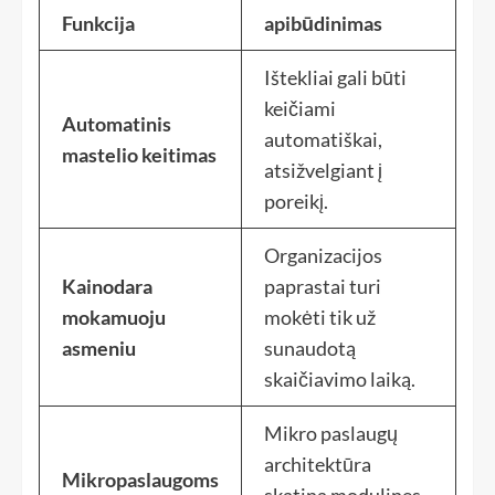
Funkcija
apibūdinimas
Ištekliai gali būti
keičiami
Automatinis
automatiškai,
mastelio keitimas
atsižvelgiant į
poreikį.
Organizacijos
Kainodara
paprastai turi
mokamuoju
mokėti tik už
asmeniu
sunaudotą
skaičiavimo laiką.
Mikro paslaugų
architektūra
Mikropaslaugoms