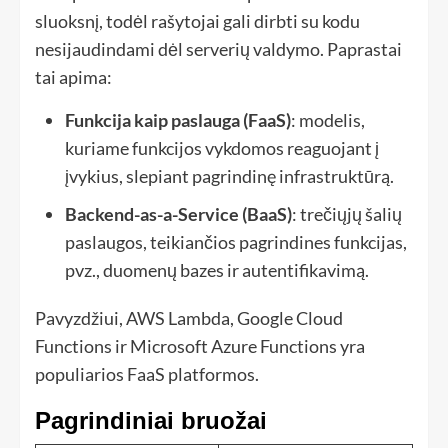
sluoksnį, todėl rašytojai gali dirbti su kodu
nesijaudindami dėl serverių valdymo. Paprastai
tai apima:
Funkcija kaip paslauga (FaaS)
: modelis,
kuriame funkcijos vykdomos reaguojant į
įvykius, slepiant pagrindinę infrastruktūrą.
Backend-as-a-Service (BaaS)
: trečiųjų šalių
paslaugos, teikiančios pagrindines funkcijas,
pvz., duomenų bazes ir autentifikavimą.
Pavyzdžiui, AWS Lambda, Google Cloud
Functions ir Microsoft Azure Functions yra
populiarios FaaS platformos.
Pagrindiniai bruožai