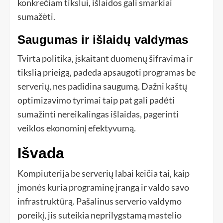
konkrečiam tikslui, išlaidos gali smarkiai
sumažėti.
Saugumas ir išlaidų valdymas
Tvirta politika, įskaitant duomenų šifravimą ir
tikslią prieigą, padeda apsaugoti programas be
serverių, nes padidina saugumą. Dažni kaštų
optimizavimo tyrimai taip pat gali padėti
sumažinti nereikalingas išlaidas, pagerinti
veiklos ekonominį efektyvumą.
Išvada
Kompiuterija be serverių labai keičia tai, kaip
įmonės kuria programinę įrangą ir valdo savo
infrastruktūrą. Pašalinus serverio valdymo
poreikį, jis suteikia neprilygstamą mastelio