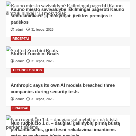
Kauno miesto savivaldybė Iškilmingai pagerbti Kauno
šimtukininkai ir jų mokytojai: įteiktos premijos ir
padėkos
admin
31 liepos, 2026
RECEPTAI
Stuffed Zucchini Boats
admin
31 liepos, 2026
TECHNOLOGIJOS
Anthropic says its own AI models breached three
companies during security tests
admin
31 liepos, 2026
FINANSAI
Nuo rugpjūčio 1 d. – daugiau galimybių pirmą būstą
perkantiesiems, griežtesni reikalavimai imantiems
antrą ar paskesnę būsto paskolą