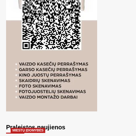
Praleistos naujienos
MIESTŲ ĮDOMYBĖS