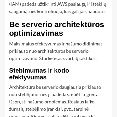
(IAM) padeda užtikrinti AWS paslaugų ir išteklių
saugumą, nes kontroliuoja, kas gali jais naudotis.
Be serverio architektūros
optimizavimas
Maksimalus efektyvumas ir našumo didinimas
priklauso nuo architektūros be serverio
optimizavimo. Štai keletas svarbių taktikos:
Stebimumas ir kodo
efektyvumas
Architektūra be serverio daugiausia priklauso
nuo stebėjimo, nes ji padeda stebėti ir greitai
išspręsti našumo problemas. Realaus laiko
žurnalų stebėjimo įrankiai, pvz., tarpinė
programinė įranga, gali padėti gauti visišką