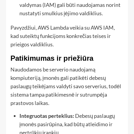
valdymas (IAM) gali būti naudojamas norint
nustatyti smulkius įėjimo valdiklius.
Pavyzdžiui, AWS Lambda veikia su AWS IAM,
kad suteiktų funkcijoms konkrečias teises ir
prieigos valdiklius.
Patikimumas ir priežiūra
Naudodamos be serverio naudojamą
kompiuteriją, įmonės gali patikėti debesų
paslaugų teikėjams valdyti savo serverius, todėl
sistema tampa patikimesnė ir sutrumpėja
prastovos laikas.
Integruotas perteklius:
Debesų paslaugų
įmonės pasirūpina, kad būtų atleidimo ir
pertrūkių įrankių.