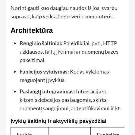
Norint gauti kuo daugiau naudos iš jos, svarbu
suprasti, kaip veikia be serverio kompiuteris.
Architektūra
Renginio šaltiniai:
Paleidikliai, pvz., HTTP
užklausos, failų įkėlimai ar duomenų bazės
pakeitimai.
Funkcijos vykdymas:
Kodas vykdomas
reaguojant į įvykius.
Paslaugų integravimas:
Integracija su
kitomis debesijos paslaugomis, skirta
duomenų saugojimui, autentifikavimui ir kt.
Įvykių šaltinių ir aktyviklių pavyzdžiai
Įvykio
Funkcijos