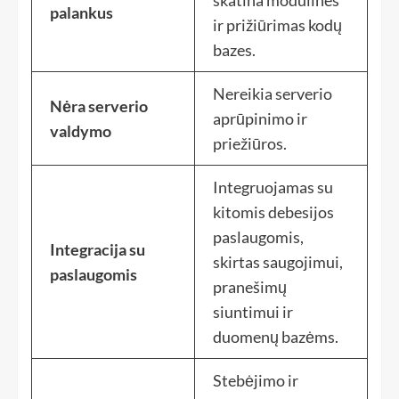
skatina modulines
palankus
ir prižiūrimas kodų
bazes.
Nereikia serverio
Nėra serverio
aprūpinimo ir
valdymo
priežiūros.
Integruojamas su
kitomis debesijos
paslaugomis,
Integracija su
skirtas saugojimui,
paslaugomis
pranešimų
siuntimui ir
duomenų bazėms.
Stebėjimo ir