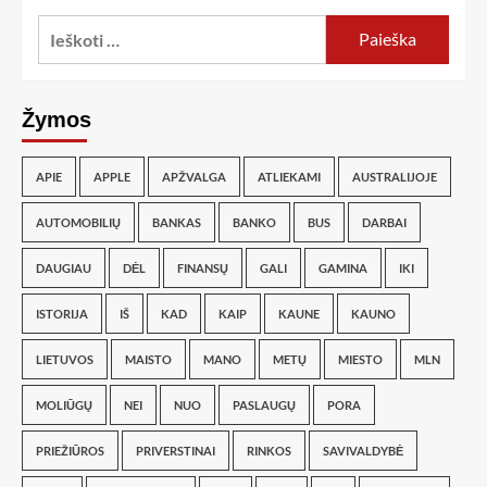
Žymos
APIE
APPLE
APŽVALGA
ATLIEKAMI
AUSTRALIJOJE
AUTOMOBILIŲ
BANKAS
BANKO
BUS
DARBAI
DAUGIAU
DĖL
FINANSŲ
GALI
GAMINA
IKI
ISTORIJA
IŠ
KAD
KAIP
KAUNE
KAUNO
LIETUVOS
MAISTO
MANO
METŲ
MIESTO
MLN
MOLIŪGŲ
NEI
NUO
PASLAUGŲ
PORA
PRIEŽIŪROS
PRIVERSTINAI
RINKOS
SAVIVALDYBĖ