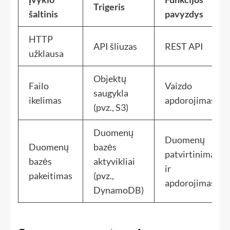
Trigeris
šaltinis
pavyzdys
HTTP
API šliuzas
REST API
užklausa
Objektų
Failo
Vaizdo
saugykla
ikelimas
apdorojimas
(pvz., S3)
Duomenų
Duomenų
Duomenų
bazės
patvirtinimas
bazės
aktyvikliai
ir
pakeitimas
(pvz.,
apdorojimas
DynamoDB)