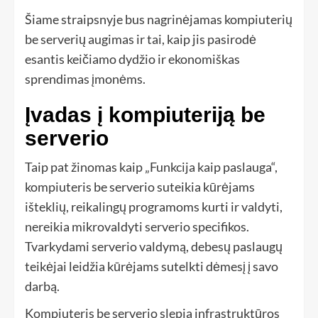
Šiame straipsnyje bus nagrinėjamas kompiuterių
be serverių augimas ir tai, kaip jis pasirodė
esantis keičiamo dydžio ir ekonomiškas
sprendimas įmonėms.
Įvadas į kompiuteriją be
serverio
Taip pat žinomas kaip „Funkcija kaip paslauga“,
kompiuteris be serverio suteikia kūrėjams
išteklių, reikalingų programoms kurti ir valdyti,
nereikia mikrovaldyti serverio specifikos.
Tvarkydami serverio valdymą, debesų paslaugų
teikėjai leidžia kūrėjams sutelkti dėmesį į savo
darbą.
Kompiuteris be serverio slepia infrastruktūros