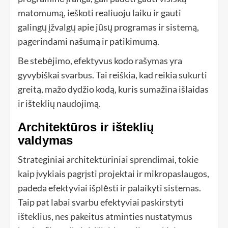
matomumą, ieškoti realiuoju laiku ir gauti
galingų įžvalgų apie jūsų programas ir sistemą,
pagerindami našumą ir patikimumą.
Be stebėjimo, efektyvus kodo rašymas yra
gyvybiškai svarbus. Tai reiškia, kad reikia sukurti
greitą, mažo dydžio kodą, kuris sumažina išlaidas
ir išteklių naudojimą.
Architektūros ir išteklių
valdymas
Strateginiai architektūriniai sprendimai, tokie
kaip įvykiais pagrįsti projektai ir mikropaslaugos,
padeda efektyviai išplėsti ir palaikyti sistemas.
Taip pat labai svarbu efektyviai paskirstyti
išteklius, nes pakeitus atminties nustatymus