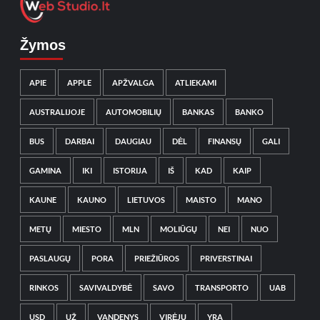
Žymos
APIE
APPLE
APŽVALGA
ATLIEKAMI
AUSTRALIJOJE
AUTOMOBILIŲ
BANKAS
BANKO
BUS
DARBAI
DAUGIAU
DĖL
FINANSŲ
GALI
GAMINA
IKI
ISTORIJA
IŠ
KAD
KAIP
KAUNE
KAUNO
LIETUVOS
MAISTO
MANO
METŲ
MIESTO
MLN
MOLIŪGŲ
NEI
NUO
PASLAUGŲ
PORA
PRIEŽIŪROS
PRIVERSTINAI
RINKOS
SAVIVALDYBĖ
SAVO
TRANSPORTO
UAB
USD
UŽ
VANDENYS
VIRĖJŲ
YRA