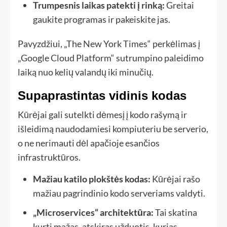
Trumpesnis laikas patekti į rinką:
Greitai
gaukite programas ir pakeiskite jas.
Pavyzdžiui, „The New York Times“ perkėlimas į
„Google Cloud Platform“ sutrumpino paleidimo
laiką nuo kelių valandų iki minučių.
Supaprastintas vidinis kodas
Kūrėjai gali sutelkti dėmesį į kodo rašymą ir
išleidimą naudodamiesi kompiuteriu be serverio,
o ne nerimauti dėl apačioje esančios
infrastruktūros.
Mažiau katilo plokštės kodas:
Kūrėjai rašo
mažiau pagrindinio kodo serveriams valdyti.
„Microservices“ architektūra:
Tai skatina
kurti mažas, atskiras užduotis, kurias