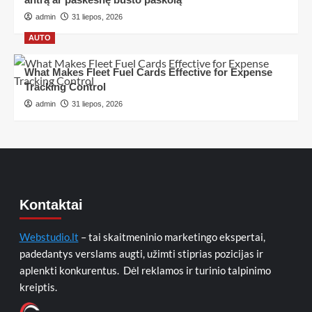
admin
31 liepos, 2026
AUTO
What Makes Fleet Fuel Cards Effective for Expense
Tracking Control
admin
31 liepos, 2026
Kontaktai
Webstudio.lt
– tai skaitmeninio marketingo ekspertai,
padedantys verslams augti, užimti stiprias pozicijas ir
aplenkti konkurentus. Dėl reklamos ir turinio talpinimo
kreiptis.