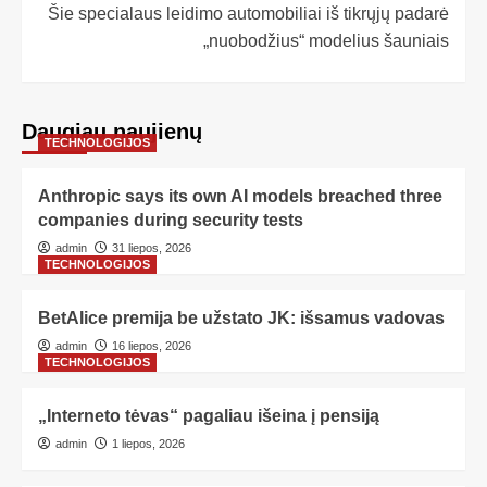
Šie specialaus leidimo automobiliai iš tikrųjų padarė
„nuobodžius“ modelius šauniais
Daugiau naujienų
TECHNOLOGIJOS
Anthropic says its own AI models breached three
companies during security tests
admin
31 liepos, 2026
TECHNOLOGIJOS
BetAlice premija be užstato JK: išsamus vadovas
admin
16 liepos, 2026
TECHNOLOGIJOS
„Interneto tėvas“ pagaliau išeina į pensiją
admin
1 liepos, 2026