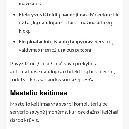
mažesnės.
Efektyvus išteklių naudojimas:
Mokėkite tik
už tai, ką naudojate, o tai sumažina atliekų
kiekį.
Eksploatacinių išlaidų taupymas:
Serverių
valdymas ir priežiūra bus pigesni.
Pavyzdžiui, „Coca-Cola“ savo prekybos
automatuose naudojo architektūrą be serverių,
todėl veiklos sąnaudos sumažėjo 65%.
Mastelio keitimas
Mastelio keitimas yra svarbi kompiuterių be
serverio savybė įmonėms, kuriose dažnai keičiasi
darbo krūvis.