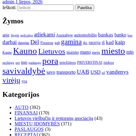
admin
1 liepos, 2026
Ieškoti:
Žymos
atliekami
bankas
banko
apie
automobilių
Apple
apžvalga
Australijoje
bus
gamina
darbai
Dėl
kaip
kad
istorija
iš
Finansų
iki
daugiau
gali
Kauno
miesto
Lietuvos
mano
mln
maisto
metų
Kaune
pora
nuo
priežiūros
rinkos
paslaugų
PRIVERSTINAI
moliūgų
nei
savivaldybė
UAB
vandenys
transporto
USD
savo
už
virėjų
yra
Kategorijos
AUTO
(392)
FINANSAI
(170)
Lietuvos viešbučių ir restoranų asociacija
(43)
MIESTŲ ĮDOMYBĖS
(371)
PASLAUGOS
(3)
RECEPTAI
(362)