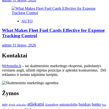
admin
31 liepos, 2026
AUTO
What Makes Fleet Fuel Cards Effective for Expense
Tracking Control
admin
31 liepos, 2026
Kontaktai
Webstudio.lt
– tai skaitmeninio marketingo ekspertai, padedantys
verslams augti, užimti stiprias pozicijas ir aplenkti konkurentus. Dėl
reklamos ir turinio talpinimo kreiptis.
Žymos
atliekami
bankas
banko
apie
automobilių
Apple
apžvalga
Australijoje
bus