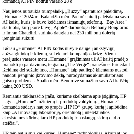
komandą AI PIN kotirui vasario 28 d.
Naujienos nutraukia trumpalaikį, „Buzzy“ aparatūros paleidimą.
„Humane“ 2024 m. Balandžio mėn. Padarė spiralį paleisdama savo
AI kaištį, kuris jis buvo keičiamas išmaniųjų telefonų. „Bay Area“
startuolis, kurį įkūrė buvę „Apple“ darbuotojai Bethany Bongiorno
ir Imran Chaudhri, surinko daugiau nei 230 milijonų dolerių
įrenginiui sukurti.
Tačiau „Humane“ AI PIN kodas nuvylė daugelį ankstyvųjų
apžvalgininkų ir klientų, sukeldami kompanijos krizę. Vienu
praėjusios vasaros metu „Humane“ grąžinimas už AI kaištį pradėjo
pranokti jo pardavimus, teigiama „The Verge“ pranešime. Pridedant
įžeidimą dėl sužalojimo, „Humane“ taip pat liepė klientams nustoti
naudoti įrenginio įkrovimo dėklą, nurodydamas akumuliatoriaus
gaisro problemas. Spalio mėn. Bendrovė sumažino savo AI kaiščių
kainą 200 USD.
Remiantis tinklaraščio įrašu, kuriame skelbiama apie įsigijimą, HP
įsigyja „Humane“ inžinierių ir produktų valdytojų. „Humane“
komanda sudarys naujos grupės „HP IQ“ grupę, kurią ji apibūdina
kaip „AI inovacijų laboratoriją, orientuotą į intelektualios
ekosistemos kūrimą tarp HP produktų ir paslaugų, skirtų darbo
ateičiai“.
HP taip pat įsigys kai kurias „Humane“ technologijas, įskaitant jos