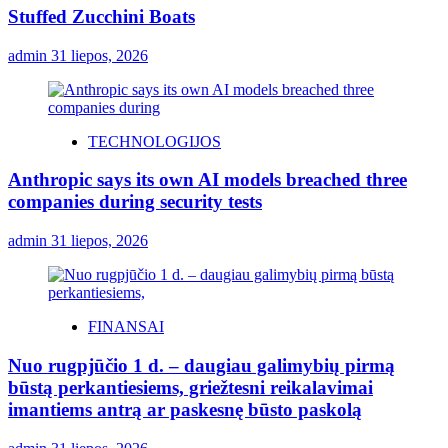
Stuffed Zucchini Boats
admin
31 liepos, 2026
TECHNOLOGIJOS
Anthropic says its own AI models breached three
companies during security tests
admin
31 liepos, 2026
FINANSAI
Nuo rugpjūčio 1 d. – daugiau galimybių pirmą
būstą perkantiesiems, griežtesni reikalavimai
imantiems antrą ar paskesnę būsto paskolą