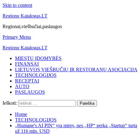
Skip to content
Regionų Katalogas.LT
Regionai,viešbučiai,paslaugos
Primary Menu
Regionų Katalogas.LT
MIESTŲ ĮDOMYBĖS
FINANSAI
LIETUVOS VIEŠBUČIŲ IR RESTORANŲ ASOCIACIJA
TECHNOLOGIJOS
RECEPTAI
AUTO
PASLAUGOS
Ieškoti:
Home
TECHNOLOGIJOS
„Humane's AI PIN“ yra miręs, nes „HP“ perka „Startup“ turtą
už 116 mln. USD