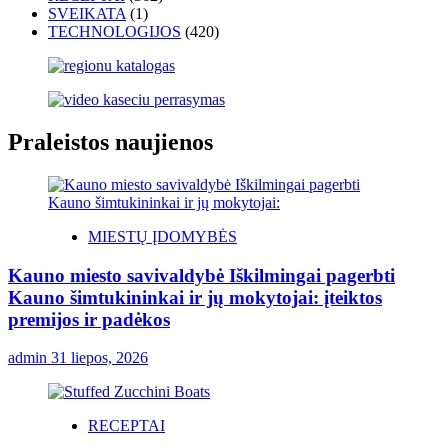
SVEIKATA
(1)
TECHNOLOGIJOS
(420)
Praleistos naujienos
MIESTŲ ĮDOMYBĖS
Kauno miesto savivaldybė Iškilmingai pagerbti
Kauno šimtukininkai ir jų mokytojai: įteiktos
premijos ir padėkos
admin
31 liepos, 2026
RECEPTAI