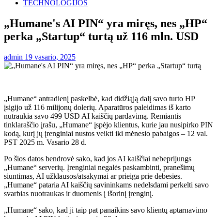
TECHNOLOGIJOS
„Humane's AI PIN“ yra miręs, nes „HP“
perka „Startup“ turtą už 116 mln. USD
admin
19 vasario, 2025
„Humane“ antradienį paskelbė, kad didžiąją dalį savo turto HP
įsigijo už 116 milijonų dolerių. Aparatūros paleidimas iš karto
nutraukia savo 499 USD AI kaiščių pardavimą. Remiantis
tinklaraščio įrašu, „Humane“ įspėjo klientus, kurie jau nusipirko PIN
kodą, kurį jų įrenginiai nustos veikti iki mėnesio pabaigos – 12 val.
PST 2025 m. Vasario 28 d.
Po šios datos bendrovė sako, kad jos AI kaiščiai nebeprijungs
„Humane“ serverių. Įrenginiai negalės paskambinti, pranešimų
siuntimas, AI užklausos/atsakymai ar prieiga prie debesies.
„Humane“ pataria AI kaiščių savininkams nedelsdami perkelti savo
svarbias nuotraukas ir duomenis į išorinį įrenginį.
„Humane“ sako, kad ji taip pat panaikins savo klientų aptarnavimo