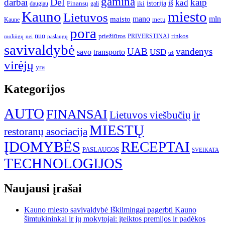
gamina
darbai
Dėl
kaip
kad
istorija
iš
Finansų
iki
daugiau
gali
Kauno
miesto
Lietuvos
mano
mln
maisto
metų
Kaune
pora
nuo
priežiūros
rinkos
paslaugų
PRIVERSTINAI
moliūgų
nei
savivaldybė
UAB
vandenys
transporto
USD
savo
už
virėjų
yra
Kategorijos
AUTO
FINANSAI
Lietuvos viešbučių ir
MIESTŲ
restoranų asociacija
ĮDOMYBĖS
RECEPTAI
PASLAUGOS
SVEIKATA
TECHNOLOGIJOS
Naujausi įrašai
Kauno miesto savivaldybė Iškilmingai pagerbti Kauno
šimtukininkai ir jų mokytojai: įteiktos premijos ir padėkos