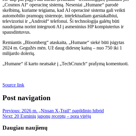
„Cosmos AI“ operacinę sistemą. Neseniai „Humane“ parodė
skelbimą, kuriame teigiama, kad AI operacinė sistema gali veikti
automobilio pramogų sistemoje, intelektualiam garsiakalbiui,
televizoriui ir „Android“ telefonui. Ši technologija galėtų būti
naudojama norint integruoti AI į asmeninius HP kompiuterius ir
spausdintuvus.
Remiantis „Bloomberg“ ataskaita, „Humane“ siekė būti įsigytas
2024 m. Gegužės mėn. Už daug didesnę kainą – nuo 750 iki 1
milijardo dolerių.
„Humane“ iš karto neatsakė į „TechCrunch“ prašymą komentuoti.
Source link
Post navigation
Previous:
2026 m. „Nissan X-Trail“ papildinio hibrid
Next:
20 Esminių japonų receptų – pora virėjų
Daugiau naujienų