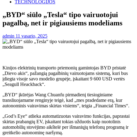
TECHNOLOGIJOS
„BYD“ siūlo „Tesla“ tipo vairuotojui
pagalbą, net ir pigiausiems modeliams
admin
11 vasario, 2025
Kinijos elektrinių transporto priemonių gamintojas BYD pristatė
„Dievo akis“, pažangią pagalbinių vairuotojams sistemą, kuri bus
įdiegta visoje savo modelio grupėje, įskaitant 9 600 USD vertės
„Seagull Heackback“.
„BYD“ įkūrėjas Wang Chuanfu pirmadienį tiesioginiame
transliuojamame renginyje teigė, kad „mes pradedame erą, kur
autonominis vairavimas skirtas visiems“, teigia „Financial Times“.
„God’s Eye“ atlieka automatizuotas vairavimo funkcijas, paprastai
skirtas prabangių EV, įskaitant tokias užduotis kaip nuotolinis
automobilių stovėjimo aikštelė per išmaniųjų telefonų programą ir
greitkelio autonominę naršymą.