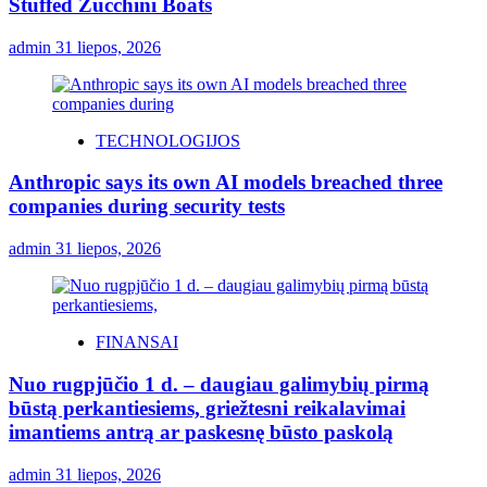
Stuffed Zucchini Boats
admin
31 liepos, 2026
TECHNOLOGIJOS
Anthropic says its own AI models breached three
companies during security tests
admin
31 liepos, 2026
FINANSAI
Nuo rugpjūčio 1 d. – daugiau galimybių pirmą
būstą perkantiesiems, griežtesni reikalavimai
imantiems antrą ar paskesnę būsto paskolą
admin
31 liepos, 2026