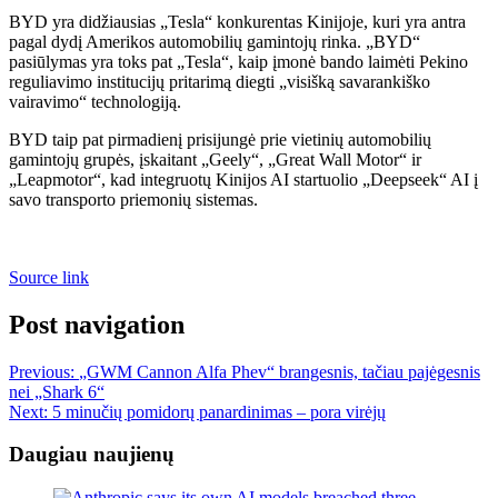
BYD yra didžiausias „Tesla“ konkurentas Kinijoje, kuri yra antra
pagal dydį Amerikos automobilių gamintojų rinka. „BYD“
pasiūlymas yra toks pat „Tesla“, kaip įmonė bando laimėti Pekino
reguliavimo institucijų pritarimą diegti „visišką savarankiško
vairavimo“ technologiją.
BYD taip pat pirmadienį prisijungė prie vietinių automobilių
gamintojų grupės, įskaitant „Geely“, „Great Wall Motor“ ir
„Leapmotor“, kad integruotų Kinijos AI startuolio „Deepseek“ AI į
savo transporto priemonių sistemas.
Source link
Post navigation
Previous:
„GWM Cannon Alfa Phev“ brangesnis, tačiau pajėgesnis
nei „Shark 6“
Next:
5 minučių pomidorų panardinimas – pora virėjų
Daugiau naujienų