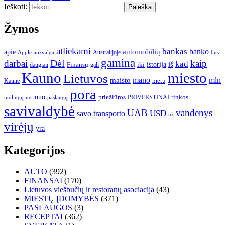
Ieškoti:
Žymos
atliekami
bankas
banko
apie
automobilių
Apple
apžvalga
Australijoje
bus
gamina
darbai
Dėl
kaip
kad
istorija
iš
Finansų
iki
daugiau
gali
Kauno
miesto
Lietuvos
mano
mln
maisto
metų
Kaune
pora
nuo
priežiūros
rinkos
paslaugų
PRIVERSTINAI
moliūgų
nei
savivaldybė
UAB
vandenys
transporto
USD
savo
už
virėjų
yra
Kategorijos
AUTO
(392)
FINANSAI
(170)
Lietuvos viešbučių ir restoranų asociacija
(43)
MIESTŲ ĮDOMYBĖS
(371)
PASLAUGOS
(3)
RECEPTAI
(362)