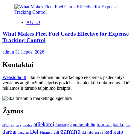
AUTO
What Makes Fleet Fuel Cards Effective for Expense
Tracking Control
admin
31 liepos, 2026
Kontaktai
Webstudio.lt
– tai skaitmeninio marketingo ekspertai, padedantys
verslams augti, užimti stiprias pozicijas ir aplenkti konkurentus. Dėl
reklamos ir turinio talpinimo kreiptis.
Žymos
atliekami
bankas
banko
apie
automobilių
Apple
apžvalga
Australijoje
bus
gamina
darbai
Dėl
kaip
kad
istorija
iš
Finansų
iki
daugiau
gali