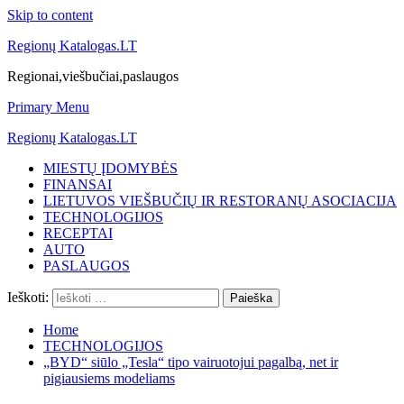
Skip to content
Regionų Katalogas.LT
Regionai,viešbučiai,paslaugos
Primary Menu
Regionų Katalogas.LT
MIESTŲ ĮDOMYBĖS
FINANSAI
LIETUVOS VIEŠBUČIŲ IR RESTORANŲ ASOCIACIJA
TECHNOLOGIJOS
RECEPTAI
AUTO
PASLAUGOS
Ieškoti:
Home
TECHNOLOGIJOS
„BYD“ siūlo „Tesla“ tipo vairuotojui pagalbą, net ir
pigiausiems modeliams