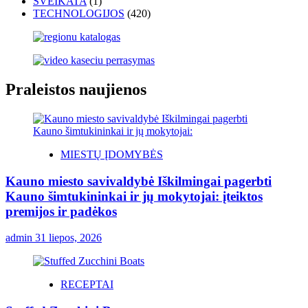
SVEIKATA
(1)
TECHNOLOGIJOS
(420)
Praleistos naujienos
MIESTŲ ĮDOMYBĖS
Kauno miesto savivaldybė Iškilmingai pagerbti
Kauno šimtukininkai ir jų mokytojai: įteiktos
premijos ir padėkos
admin
31 liepos, 2026
RECEPTAI