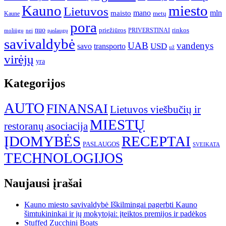
Kauno
miesto
Lietuvos
mano
mln
maisto
metų
Kaune
pora
nuo
priežiūros
rinkos
paslaugų
PRIVERSTINAI
moliūgų
nei
savivaldybė
UAB
vandenys
transporto
USD
savo
už
virėjų
yra
Kategorijos
AUTO
FINANSAI
Lietuvos viešbučių ir
MIESTŲ
restoranų asociacija
ĮDOMYBĖS
RECEPTAI
PASLAUGOS
SVEIKATA
TECHNOLOGIJOS
Naujausi įrašai
Kauno miesto savivaldybė Iškilmingai pagerbti Kauno
šimtukininkai ir jų mokytojai: įteiktos premijos ir padėkos
Stuffed Zucchini Boats