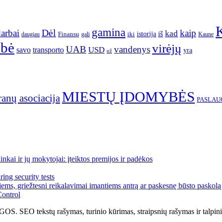
gamina
arbai
Dėl
kaip
kad
istorija
iš
Finansų
iki
daugiau
gali
Kaune
ybė
virėjų
UAB
vandenys
transporto
USD
savo
yra
už
MIESTŲ ĮDOMYBĖS
ranų asociacija
PASLAU
kai ir jų mokytojai: įteiktos premijos ir padėkos
ing security tests
ems, griežtesni reikalavimai imantiems antrą ar paskesnę būsto paskolą
Control
tų rašymas, turinio kūrimas, straipsnių rašymas ir talpinima