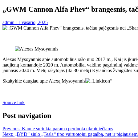
„GWM Cannon Alfa Phev“ brangesnis, tači
admin
11 vasario, 2025
Alexas Mysoyannis apie automobilius rašo nuo 2017 m., Kai jis įkūrė 
naujienų komandoje 2020 m. Automobiliai vaidino pagrindinį vaidmen
jaunasis 2024 m. Metų rašytojas (iki 30 metų) Kylančios žvaigždės žu
Skaitykite daugiau apie Alexą Mysoyannis
Source link
Post navigation
Previous:
Kaune surinkta parama perduota ukrainiečiams
Next:
„BYD“ siūlo „Tesla“ tipo vairuotojui pagalbą, net ir pigiausie