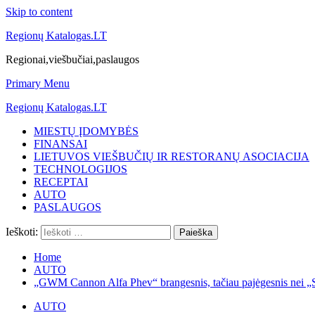
Skip to content
Regionų Katalogas.LT
Regionai,viešbučiai,paslaugos
Primary Menu
Regionų Katalogas.LT
MIESTŲ ĮDOMYBĖS
FINANSAI
LIETUVOS VIEŠBUČIŲ IR RESTORANŲ ASOCIACIJA
TECHNOLOGIJOS
RECEPTAI
AUTO
PASLAUGOS
Ieškoti:
Home
AUTO
„GWM Cannon Alfa Phev“ brangesnis, tačiau pajėgesnis nei „
AUTO