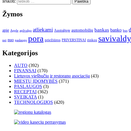
Ieškoti:
Žymos
atliekami
d
bankas
banko
apie
automobilių
Apple
apžvalga
Australijoje
bus
pora
savivald
nuo
priežiūros
rinkos
paslaugų
PRIVERSTINAI
nei
Kategorijos
AUTO
(392)
FINANSAI
(170)
Lietuvos viešbučių ir restoranų asociacija
(43)
MIESTŲ ĮDOMYBĖS
(371)
PASLAUGOS
(3)
RECEPTAI
(362)
SVEIKATA
(1)
TECHNOLOGIJOS
(420)