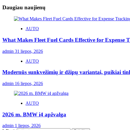
Daugiau naujienų
AUTO
What Makes Fleet Fuel Cards Effective for Expense 
admin
31 liepos, 2026
AUTO
Modernūs sunkvežimių ir džipų variantai, puikiai ti
admin
16 liepos, 2026
AUTO
2026 m. BMW i4 apžvalga
admin
1 liepos, 2026