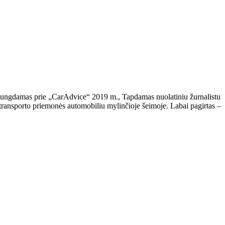
isijungdamas prie „CarAdvice“ 2019 m., Tapdamas nuolatiniu žurnalistu
ansporto priemonės automobiliu mylinčioje šeimoje. Labai pagirtas –