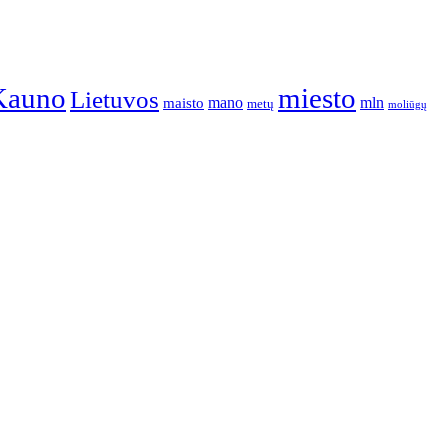
Kauno
miesto
Lietuvos
mano
mln
maisto
metų
moliūgų