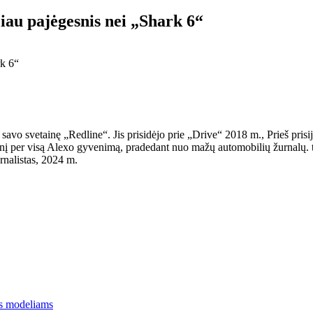
au pajėgesnis nei „Shark 6“
savo svetainę „Redline“. Jis prisidėjo prie „Drive“ 2018 m., Prieš pr
į per visą Alexo gyvenimą, pradedant nuo mažų automobilių žurnalų. tr
rnalistas, 2024 m.
ms modeliams