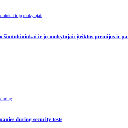
šimtukininkai ir jų mokytojai: įteiktos premijos ir p
anies during security tests