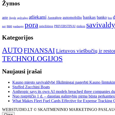
Žymos
atliekami
d
bankas
banko
apie
automobilių
Apple
apžvalga
Australijoje
bus
pora
savivald
nuo
priežiūros
rinkos
paslaugų
PRIVERSTINAI
nei
Kategorijos
AUTO
FINANSAI
Lietuvos viešbučių ir resto
TECHNOLOGIJOS
Naujausi įrašai
Kauno miesto savivaldybė Iškilmingai pagerbti Kauno šimtukinin
Stuffed Zucchini Boats
Anthropic says its own AI models breached three companies dur
Nuo rugpjūčio 1 d. – daugiau galimybių pirmą būstą perkantiesi
What Makes Fleet Fuel Cards Effective for Expense Tracking 
WEBSTUDIO.LT © SKAITMENINIO MARKETINGO PASLAUGOS. SEO teks
Close