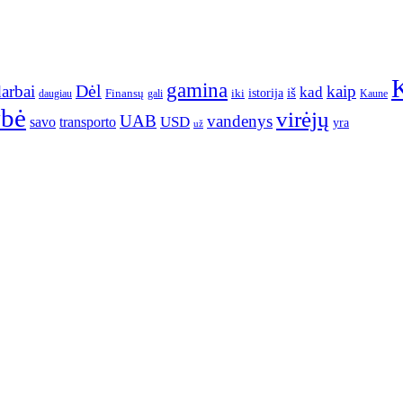
gamina
arbai
Dėl
kaip
kad
istorija
iš
Finansų
iki
daugiau
gali
Kaune
ybė
virėjų
UAB
vandenys
transporto
USD
savo
yra
už