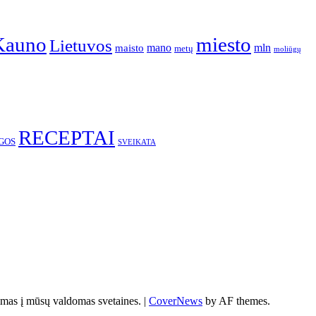
Kauno
miesto
Lietuvos
mano
mln
maisto
metų
moliūgų
RECEPTAI
GOS
SVEIKATA
s į mūsų valdomas svetaines.
|
CoverNews
by AF themes.