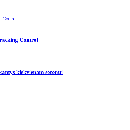
Tracking Control
nkantys kiekvienam sezonui