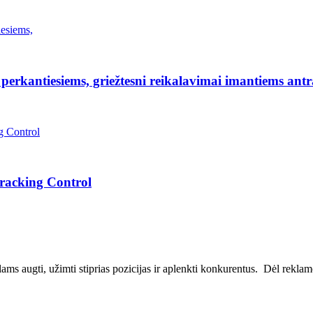
erkantiesiems, griežtesni reikalavimai imantiems antr
Tracking Control
ms augti, užimti stiprias pozicijas ir aplenkti konkurentus. Dėl reklamos