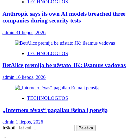
TECHNOLOGIJOS
Anthropic says its own AI models breached three
companies during security tests
admin
31 liepos, 2026
TECHNOLOGIJOS
BetAlice premija be užstato JK: išsamus vadovas
admin
16 liepos, 2026
TECHNOLOGIJOS
„Interneto tėvas“ pagaliau išeina į pensiją
admin
1 liepos, 2026
Ieškoti: