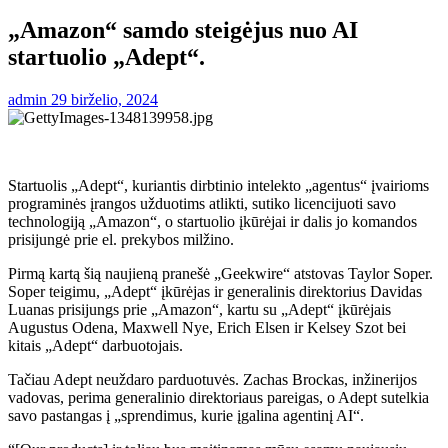
„Amazon“ samdo steigėjus nuo AI
startuolio „Adept“.
admin
29 birželio, 2024
Startuolis „Adept“, kuriantis dirbtinio intelekto „agentus“ įvairioms
programinės įrangos užduotims atlikti, sutiko licencijuoti savo
technologiją „Amazon“, o startuolio įkūrėjai ir dalis jo komandos
prisijungė prie el. prekybos milžino.
Pirmą kartą šią naujieną pranešė „Geekwire“ atstovas Taylor Soper.
Soper teigimu, „Adept“ įkūrėjas ir generalinis direktorius Davidas
Luanas prisijungs prie „Amazon“, kartu su „Adept“ įkūrėjais
Augustus Odena, Maxwell Nye, Erich Elsen ir Kelsey Szot bei
kitais „Adept“ darbuotojais.
Tačiau Adept neuždaro parduotuvės. Zachas Brockas, inžinerijos
vadovas, perima generalinio direktoriaus pareigas, o Adept sutelkia
savo pastangas į „sprendimus, kurie įgalina agentinį AI“.