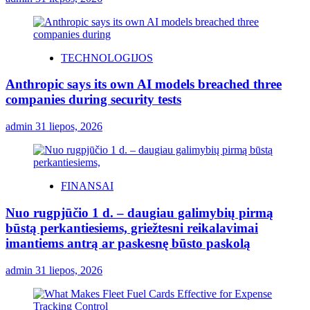
TECHNOLOGIJOS
Anthropic says its own AI models breached three
companies during security tests
admin
31 liepos, 2026
FINANSAI
Nuo rugpjūčio 1 d. – daugiau galimybių pirmą
būstą perkantiesiems, griežtesni reikalavimai
imantiems antrą ar paskesnę būsto paskolą
admin
31 liepos, 2026