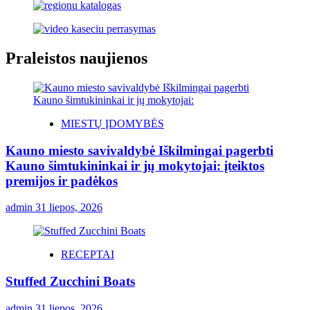
Praleistos naujienos
MIESTŲ ĮDOMYBĖS
Kauno miesto savivaldybė Iškilmingai pagerbti
Kauno šimtukininkai ir jų mokytojai: įteiktos
premijos ir padėkos
admin
31 liepos, 2026
RECEPTAI
Stuffed Zucchini Boats
admin
31 liepos, 2026