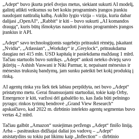
„Adept“ buvo įkurta prieš dvejus metus, siekiant sukurti AI modelį,
galintį atlikti veiksmus su bet kokiu programinės įrangos įrankiu
naudojant natūralią kalbą. Aukšto lygio vizija – vizija, kuria dabar
dalijasi „OpenAI“, „Rabbit“ ir kiti – buvo sukurti „AI komandos
draugą“, kuris būtų išmokytas naudoti įvairius programinės įrangos
įrankius ir API.
„Adept“ savo technologijomis sugebėjo pritraukti rėmėjų, įskaitant
„Nvidia“, „Atlassian“, „Workday“ ir „Greylock“, pritraukdama
daugiau nei 415 mln. USD kapitalą ir pasiekdama maždaug 1 mlrd.
Tačiau startuolis buvo sutrikęs. „Adept“ anksti neteko dviejų savo
įkūrėjų – Ashish Vaswani ir Niki Parmar, ir, nepaisant mėnesius ir
mėnesius trukusių bandymų, jam sunku pateikti bet kokį produktą į
rinką.
AI agentų rinka yra šiek tiek labiau perpildyta, nei buvo „Adept“
pristatymo metu. Gerai finansuojami startuoliai, tokie kaip Orby,
Emergence ir kiti, varžosi dėl gabalėlio to, kas žada būti pelningo
pyrago; rinkos tyrimų bendrovė „Grand View Research“
apskaičiavo, kad 2022 m. dirbtinio intelekto agentų segmentas buvo
vertas 4,2 mlrd.
Tačiau galbūt „Amazon“ susiejimas peržengs „Adept“ finišo liniją.
Arba – pasitraukus didžiajai daliai jos vadovų – „Adept“
atsistatydins su tokiu pat likimu kaip „Inflection“ – dirbtinio