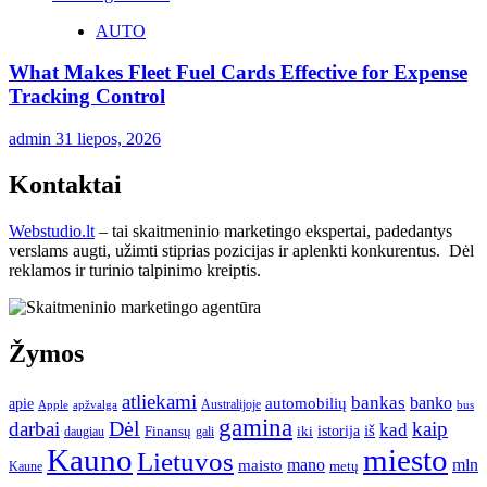
AUTO
What Makes Fleet Fuel Cards Effective for Expense
Tracking Control
admin
31 liepos, 2026
Kontaktai
Webstudio.lt
– tai skaitmeninio marketingo ekspertai, padedantys
verslams augti, užimti stiprias pozicijas ir aplenkti konkurentus. Dėl
reklamos ir turinio talpinimo kreiptis.
Žymos
atliekami
bankas
banko
apie
automobilių
Apple
apžvalga
Australijoje
bus
gamina
darbai
Dėl
kaip
kad
istorija
iš
Finansų
iki
daugiau
gali
Kauno
miesto
Lietuvos
mano
mln
maisto
metų
Kaune