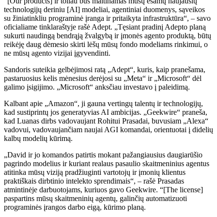
“[Our products] ir toliau bus maitinamas mūsų esamų naujausių
technologijų deriniu [AI] modeliai, agentiniai duomenys, sąveikos
su žiniatinkliu programinė įranga ir pritaikyta infrastruktūra“, – savo
oficialiame tinklaraštyje rašė Adept. „Tęsiant pradinį Adepto planą
sukurti naudingą bendrąją žvalgybą ir įmonės agento produktą, būtų
reikėję daug dėmesio skirti lėšų mūsų fondo modeliams rinkimui, o
ne mūsų agento vizijai įgyvendinti.
Sandoris suteikia gelbėjimosi ratą „Adept“, kuris, kaip pranešama,
pastaruosius kelis mėnesius derėjosi su „Meta“ ir „Microsoft“ dėl
galimo įsigijimo. „Microsoft“ anksčiau investavo į paleidimą.
Kalbant apie „Amazon“, ji gauna vertingų talentų ir technologijų,
kad sustiprintų jos generatyvias AI ambicijas. „Geekwire“ praneša,
kad Luanas dirbs vadovaujant Rohitui Prasadai, buvusiam „Alexa“
vadovui, vadovaujančiam naujai AGI komandai, orientuotai į didelių
kalbų modelių kūrimą.
„David ir jo komandos patirtis mokant pažangiausius daugiarūšio
pagrindo modelius ir kuriant realaus pasaulio skaitmeninius agentus
atitinka mūsų viziją pradžiuginti vartotojų ir įmonių klientus
praktiškais dirbtinio intelekto sprendimais“, – rašė Prasadas
atmintinėje darbuotojams, kuriuos gavo Geekwire. “[The license]
paspartins mūsų skaitmeninių agentų, galinčių automatizuoti
programinės įrangos darbo eigą, kūrimo planą.