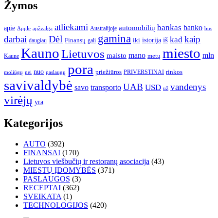
Žymos
atliekami
bankas
banko
apie
automobilių
Apple
apžvalga
Australijoje
bus
gamina
darbai
Dėl
kaip
kad
istorija
iš
Finansų
iki
daugiau
gali
Kauno
miesto
Lietuvos
mano
mln
maisto
metų
Kaune
pora
nuo
priežiūros
rinkos
paslaugų
PRIVERSTINAI
moliūgų
nei
savivaldybė
UAB
vandenys
transporto
USD
savo
už
virėjų
yra
Kategorijos
AUTO
(392)
FINANSAI
(170)
Lietuvos viešbučių ir restoranų asociacija
(43)
MIESTŲ ĮDOMYBĖS
(371)
PASLAUGOS
(3)
RECEPTAI
(362)
SVEIKATA
(1)
TECHNOLOGIJOS
(420)