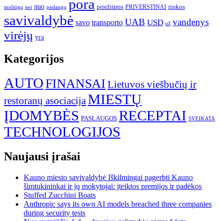
pora
nuo
priežiūros
rinkos
paslaugų
PRIVERSTINAI
moliūgų
nei
savivaldybė
UAB
vandenys
transporto
USD
savo
už
virėjų
yra
Kategorijos
AUTO
FINANSAI
Lietuvos viešbučių ir
MIESTŲ
restoranų asociacija
ĮDOMYBĖS
RECEPTAI
PASLAUGOS
SVEIKATA
TECHNOLOGIJOS
Naujausi įrašai
Kauno miesto savivaldybė Iškilmingai pagerbti Kauno
šimtukininkai ir jų mokytojai: įteiktos premijos ir padėkos
Stuffed Zucchini Boats
Anthropic says its own AI models breached three companies
during security tests