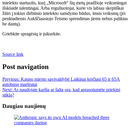
intelekto startuolis, kurį „Microsoft“ šių metų pradžioje veiksmingai
išsklaidė talentingai. Arba reguliuotojai, kurie vis labiau skeptiškai
žiūri į tokius dirbtinio intelekto samdymo būdus, imsis veiksmų (jei
penktadienio Aukščiausiojo Teismo sprendimas jiems nebus paliktas
be dantų).
Griebkite spragėsių ir įsikurkite.
Source link
Post navigation
Previous:
Kauno miesto savivaldybė Laikinai keičiasi 65 ir 65A
autobusų maršrutai
Next:
Ar naudojate karštą ar šaltą orą, kad aprasotumėte priekinį
stiklą?
Daugiau naujienų