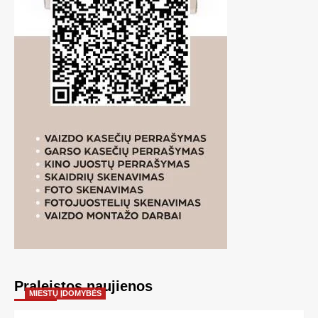
Praleistos naujienos
MIESTŲ ĮDOMYBĖS