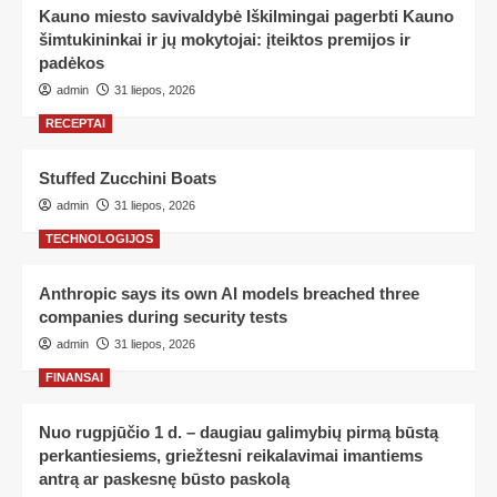
Kauno miesto savivaldybė Iškilmingai pagerbti Kauno
šimtukininkai ir jų mokytojai: įteiktos premijos ir
padėkos
admin
31 liepos, 2026
RECEPTAI
Stuffed Zucchini Boats
admin
31 liepos, 2026
TECHNOLOGIJOS
Anthropic says its own AI models breached three
companies during security tests
admin
31 liepos, 2026
FINANSAI
Nuo rugpjūčio 1 d. – daugiau galimybių pirmą būstą
perkantiesiems, griežtesni reikalavimai imantiems
antrą ar paskesnę būsto paskolą