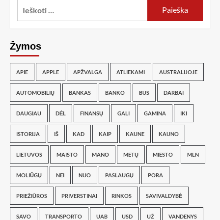
Žymos
APIE
APPLE
APŽVALGA
ATLIEKAMI
AUSTRALIJOJE
AUTOMOBILIŲ
BANKAS
BANKO
BUS
DARBAI
DAUGIAU
DĖL
FINANSŲ
GALI
GAMINA
IKI
ISTORIJA
IŠ
KAD
KAIP
KAUNE
KAUNO
LIETUVOS
MAISTO
MANO
METŲ
MIESTO
MLN
MOLIŪGŲ
NEI
NUO
PASLAUGŲ
PORA
PRIEŽIŪROS
PRIVERSTINAI
RINKOS
SAVIVALDYBĖ
SAVO
TRANSPORTO
UAB
USD
UŽ
VANDENYS