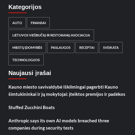
Kategorijos
AUTO
FINANSAI
LIETUVOS VIEŠBUČIŲ IR RESTORANŲ ASOCIACIJA
MIESTŲ ĮDOMYBĖS
PASLAUGOS
RECEPTAI
SVEIKATA
TECHNOLOGIJOS
Naujausi įrašai
Kauno miesto savivaldybė Iškilmingai pagerbti Kauno
šimtukininkai ir jų mokytojai: įteiktos premijos ir padėkos
Stuffed Zucchini Boats
Anthropic says its own AI models breached three
companies during security tests