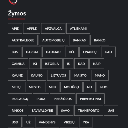
Žymos
APIE
APPLE
APŽVALGA
ATLIEKAMI
AUSTRALIJOJE
AUTOMOBILIŲ
BANKAS
BANKO
BUS
DARBAI
DAUGIAU
DĖL
FINANSŲ
GALI
GAMINA
IKI
ISTORIJA
IŠ
KAD
KAIP
KAUNE
KAUNO
LIETUVOS
MAISTO
MANO
METŲ
MIESTO
MLN
MOLIŪGŲ
NEI
NUO
PASLAUGŲ
PORA
PRIEŽIŪROS
PRIVERSTINAI
RINKOS
SAVIVALDYBĖ
SAVO
TRANSPORTO
UAB
USD
UŽ
VANDENYS
VIRĖJŲ
YRA