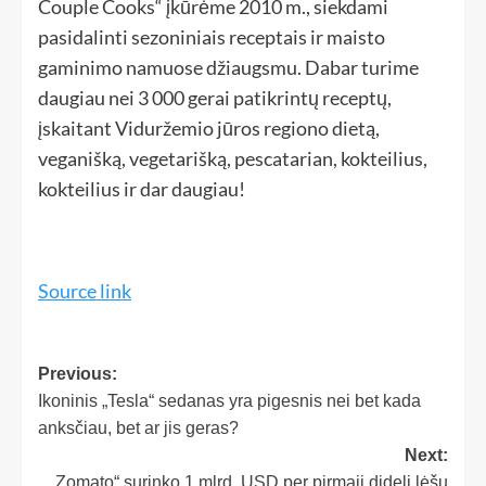
Couple Cooks“ įkūrėme 2010 m., siekdami
pasidalinti sezoniniais receptais ir maisto
gaminimo namuose džiaugsmu. Dabar turime
daugiau nei 3 000 gerai patikrintų receptų,
įskaitant Viduržemio jūros regiono dietą,
veganišką, vegetarišką, pescatarian, kokteilius,
kokteilius ir dar daugiau!
Source link
Previous:
Ikoninis „Tesla“ sedanas yra pigesnis nei bet kada
anksčiau, bet ar jis geras?
Next:
„Zomato“ surinko 1 mlrd. USD per pirmąjį didelį lėšų