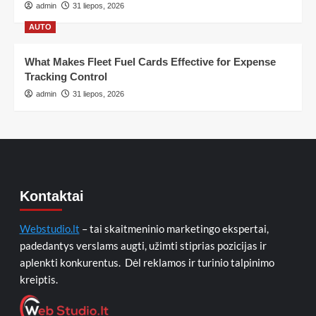
admin
31 liepos, 2026
AUTO
What Makes Fleet Fuel Cards Effective for Expense
Tracking Control
admin
31 liepos, 2026
Kontaktai
Webstudio.lt
– tai skaitmeninio marketingo ekspertai,
padedantys verslams augti, užimti stiprias pozicijas ir
aplenkti konkurentus. Dėl reklamos ir turinio talpinimo
kreiptis.