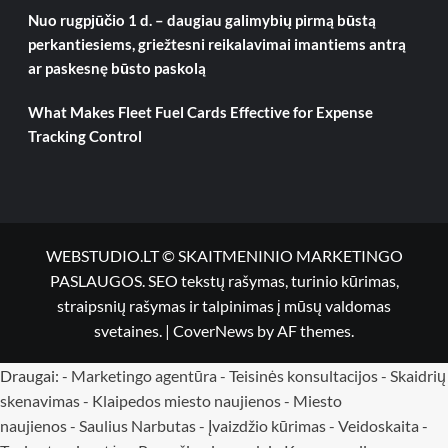
Nuo rugpjūčio 1 d. – daugiau galimybių pirmą būstą
perkantiesiems, griežtesni reikalavimai imantiems antrą
ar paskesnę būsto paskolą
What Makes Fleet Fuel Cards Effective for Expense
Tracking Control
WEBSTUDIO.LT © SKAITMENINIO MARKETINGO
PASLAUGOS. SEO tekstų rašymas, turinio kūrimas,
straipsnių rašymas ir talpinimas į mūsų valdomas
svetaines.
|
CoverNews
by AF themes.
Draugai: -
Marketingo agentūra
-
Teisinės konsultacijos
-
Skaidrių
skenavimas
-
Klaipedos miesto naujienos
-
Miesto
naujienos
-
Saulius Narbutas
-
Įvaizdžio kūrimas
-
Veidoskaita
-