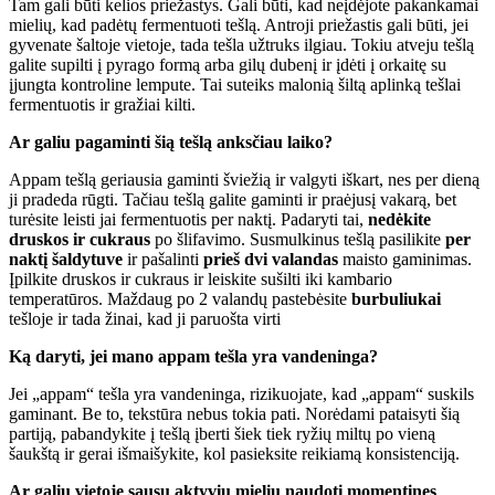
Tam gali būti kelios priežastys. Gali būti, kad neįdėjote pakankamai
mielių, kad padėtų fermentuoti tešlą. Antroji priežastis gali būti, jei
gyvenate šaltoje vietoje, tada tešla užtruks ilgiau. Tokiu atveju tešlą
galite supilti į pyrago formą arba gilų dubenį ir įdėti į orkaitę su
įjungta kontroline lempute. Tai suteiks malonią šiltą aplinką tešlai
fermentuotis ir gražiai kilti.
Ar galiu pagaminti šią tešlą anksčiau laiko?
Appam tešlą geriausia gaminti šviežią ir valgyti iškart, nes per dieną
ji pradeda rūgti. Tačiau tešlą galite gaminti ir praėjusį vakarą, bet
turėsite leisti jai fermentuotis per naktį. Padaryti tai,
nedėkite
druskos ir cukraus
po šlifavimo. Susmulkinus tešlą pasilikite
per
naktį šaldytuve
ir pašalinti
prieš dvi valandas
maisto gaminimas.
Įpilkite druskos ir cukraus ir leiskite sušilti iki kambario
temperatūros. Maždaug po 2 valandų pastebėsite
burbuliukai
tešloje ir tada žinai, kad ji paruošta virti
Ką daryti, jei mano appam tešla yra vandeninga?
Jei „appam“ tešla yra vandeninga, rizikuojate, kad „appam“ suskils
gaminant. Be to, tekstūra nebus tokia pati. Norėdami pataisyti šią
partiją, pabandykite į tešlą įberti šiek tiek ryžių miltų po vieną
šaukštą ir gerai išmaišykite, kol pasieksite reikiamą konsistenciją.
Ar galiu vietoje sausų aktyvių mielių naudoti momentines