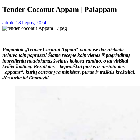
Tender Coconut Appam | Palappam
admin
18 liepos, 2024
Pagaminti „Tender Coconut Appam“ namuose dar niekada
nebuvo taip paprasta! Šiame recepte kaip vienas iš pagrindinių
ingredientų naudojamas švelnus kokosų vanduo, o tai visiškai
keičia žaidimą. Rezultatas – beprotiškai purios ir nėriniuotos
„appams“, kurių centras yra minkštas, purus ir traškūs krašteliai.
Jūs turite tai išbandyti!