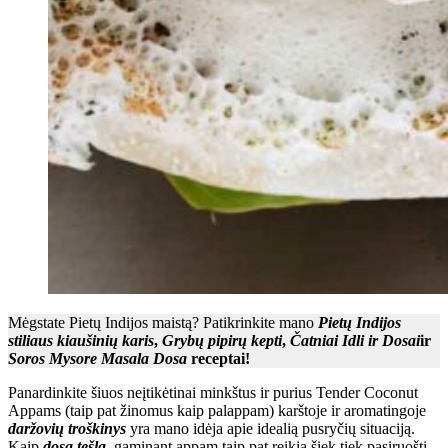
Mėgstate Pietų Indijos maistą? Patikrinkite mano
Pietų Indijos
stiliaus kiaušinių karis
,
Grybų pipirų kepti
,
Čatniai Idli ir Dosai
ir
Soros Mysore Masala Dosa
receptai!
Panardinkite šiuos neįtikėtinai minkštus ir purius Tender Coconut
Appams (taip pat žinomus kaip palappam) karštoje ir aromatingoje
daržovių troškinys
yra mano idėja apie idealią pusryčių situaciją.
Kaip
dosa tešla
, gaminant appam taip pat reikia šiek tiek pasiruošti,