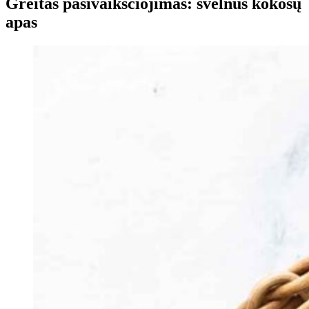
Greitas pasivaikščiojimas: švelnus kokosų
apas