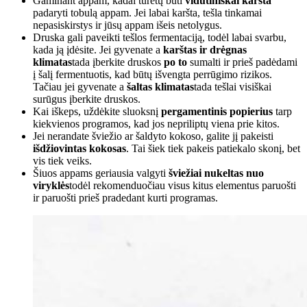
Gaminant appam, kadai turėtų būti
vidutiniškai karšta
padaryti tobulą appam. Jei labai karšta, tešla tinkamai
nepasiskirstys ir jūsų appam išeis netolygus.
Druska gali paveikti tešlos fermentaciją, todėl labai svarbu,
kada ją įdėsite. Jei gyvenate a
karštas ir drėgnas
klimatas
tada įberkite druskos
po to
sumalti ir prieš padėdami
į šalį fermentuotis, kad būtų išvengta perrūgimo rizikos.
Tačiau jei gyvenate a
šaltas klimatas
tada tešlai visiškai
surūgus įberkite druskos.
Kai iškeps, uždėkite sluoksnį
pergamentinis popierius
tarp
kiekvienos programos, kad jos nepriliptų viena prie kitos.
Jei nerandate šviežio ar šaldyto kokoso, galite jį pakeisti
išdžiovintas kokosas
. Tai šiek tiek pakeis patiekalo skonį, bet
vis tiek veiks.
Šiuos appams geriausia valgyti
šviežiai nukeltas nuo
viryklės
todėl rekomenduočiau visus kitus elementus paruošti
ir paruošti prieš pradedant kurti programas.