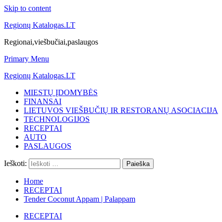
Skip to content
Regionų Katalogas.LT
Regionai,viešbučiai,paslaugos
Primary Menu
Regionų Katalogas.LT
MIESTŲ ĮDOMYBĖS
FINANSAI
LIETUVOS VIEŠBUČIŲ IR RESTORANŲ ASOCIACIJA
TECHNOLOGIJOS
RECEPTAI
AUTO
PASLAUGOS
Ieškoti:
Home
RECEPTAI
Tender Coconut Appam | Palappam
RECEPTAI