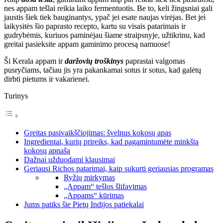
nes appam tešlai reikia laiko fermentuotis. Be to, keli žingsniai gali
jaustis šiek tiek bauginantys, ypač jei esate naujas virėjas. Bet jei
laikysitės šio paprasto recepto, kartu su visais patarimais ir
gudrybėmis, kuriuos paminėjau šiame straipsnyje, užtikrinu, kad
greitai pasieksite appam gaminimo procesą namuose!
Ši Kerala appam ir
daržovių troškinys
paprastai valgomas
pusryčiams, tačiau jis yra pakankamai sotus ir sotus, kad galėtų
dirbti pietums ir vakarienei.
Turinys
Greitas pasivaikščiojimas: švelnus kokosų apas
Ingredientai, kurių prireiks, kad pagamintumėte minkštą
kokosų apnašą
Dažnai užduodami klausimai
Geriausi Richos patarimai, kaip sukurti geriausias programas
Ryžių mirkymas
„Appam“ tešlos šlifavimas
„Appams“ kūrimas
Jums patiks šie Pietų Indijos patiekalai