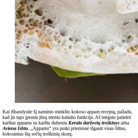
Kai išbandysite šį naminio minkšto kokoso appam receptą, pažadu,
kad jis taps įprasta jūsų meniu kaitalio funkcija. Aš mėgstu patiekti
karštas appams su karštu dubeniu
Kerala daržovių troškinys
arba
Aviena Ishtu
. „Appams“ yra puiki priemonė išgauti visus šiltus,
kokosinius šių sočių troškinių skonį.