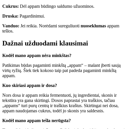
Cukrus:
Dėl appam būdingo saldumo užuominos.
Druska:
Pagardinimui.
Vanduo:
Jei reikia. Norėdami sureguliuoti
nuoseklumas
appam
tešlos.
Dažnai užduodami klausimai
Kodėl mano appam nėra minkštas?
Patikimas būdas pagaminti minkštą „appam“ – malant įberti saują
virtų ryžių. Šiek tiek kokoso taip pat padeda pagaminti minkštą
appam.
Kuo skiriasi appam ir dosa?
Nors dosa ir appam reikia fermentuoti, jų ingredientai, skonis ir
tekstūra yra gana skirtingi. Dosos paprastai yra traškios, tačiau
„appams“ turi purų centrą ir traškius kraštus. Skirtingai nei dosa,
appam naudojamas cukrus, todėl jo skonis yra saldesnis.
Kodėl mano appam tešla nerūgsta?