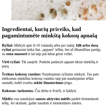
Ingredientai, kurių prireiks, kad
pagamintumėte minkštą kokosų apnašą
Ryžiai:
Mirkyti apie 8-10 valandų arba per naktį.
Idli arba dosa
ryžiai
geriausiai tinka šiai „appam“ tešlai, bet aš išbandžiau partiją
su
sona masoori
ir tai taip pat labai gerai veikė.
Virti ryžiai:
Tik saujelė. Padeda padaryti appam tikrai minkštą ir
purų
Švelnus kokosų vanduo:
Naudojamas ryžiams mirkyti. Tas pats
mirkomas minkštas kokosų vanduo taip pat naudojamas tešlai
sumalti, todėl svarbu
sekite išmatavimus
jeigu.
Kokosas: tarkuotas.
Čia dirba ir švieži, ir šaldyti.
Mielės:
esu naudojusi
sausos aktyvios mielės
padėti fermentuoti
tešlą. Jei skubate, galite naudoti ir momentines mieles.