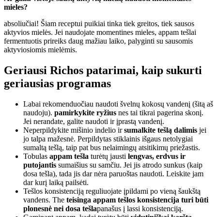
mieles?
absoliučiai! Šiam receptui puikiai tinka tiek greitos, tiek sausos
aktyvios mielės. Jei naudojate momentines mieles, appam tešlai
fermentuotis prireiks daug mažiau laiko, palyginti su sausomis
aktyviosiomis mielėmis.
Geriausi Richos patarimai, kaip sukurti
geriausias programas
Labai rekomenduočiau naudoti švelnų kokosų vandenį (šitą aš
naudoju).
pamirkykite ryžius
nes tai tikrai pagerina skonį.
Jei nerandate, galite naudoti ir įprastą vandenį.
Neperpildykite mišinio indelio ir
sumalkite tešlą dalimis
jei
jo talpa mažesnė. Perpildytas stiklainis išgaus netolygiai
sumaltą tešlą, taip pat bus nelaimingų atsitikimų priežastis.
Tobulas
appam tešla
turėtų jausti
lengvas, erdvus ir
putojantis
sumaišius su samčiu. Jei jis atrodo sunkus (kaip
dosa tešla), tada jis dar nėra paruoštas naudoti. Leiskite jam
dar kurį laiką pailsėti.
Tešlos konsistenciją reguliuojate įpildami po vieną šaukštą
vandens. The
teisinga appam tešlos konsistencija turi būti
plonesnė nei dosa tešla
panašus į lassi konsistenciją.