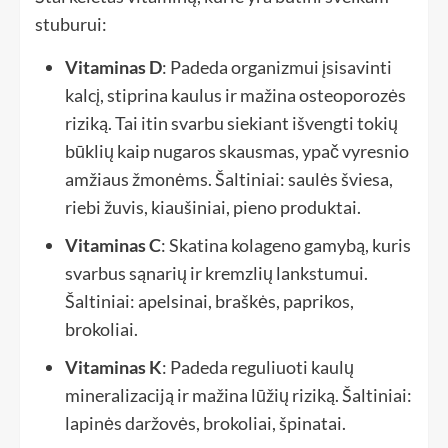
stuburui:
Vitaminas D
: Padeda organizmui įsisavinti
kalcį, stiprina kaulus ir mažina osteoporozės
riziką. Tai itin svarbu siekiant išvengti tokių
būklių kaip nugaros skausmas, ypač vyresnio
amžiaus žmonėms. Šaltiniai: saulės šviesa,
riebi žuvis, kiaušiniai, pieno produktai.
Vitaminas C
: Skatina kolageno gamybą, kuris
svarbus sąnarių ir kremzlių lankstumui.
Šaltiniai: apelsinai, braškės, paprikos,
brokoliai.
Vitaminas K
: Padeda reguliuoti kaulų
mineralizaciją ir mažina lūžių riziką. Šaltiniai:
lapinės daržovės, brokoliai, špinatai.