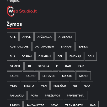
kreiptis.
Žymos
APIE
APPLE
APŽVALGA
ATLIEKAMI
AUSTRALIJOJE
AUTOMOBILIŲ
BANKAS
BANKO
BUS
DARBAI
DAUGIAU
DĖL
FINANSŲ
GALI
GAMINA
IKI
ISTORIJA
IŠ
KAD
KAIP
KAUNE
KAUNO
LIETUVOS
MAISTO
MANO
METŲ
MIESTO
MLN
MOLIŪGŲ
NEI
NUO
PASLAUGŲ
PORA
PRIEŽIŪROS
PRIVERSTINAI
RINKOS
SAVIVALDYBĖ
SAVO
TRANSPORTO
UAB