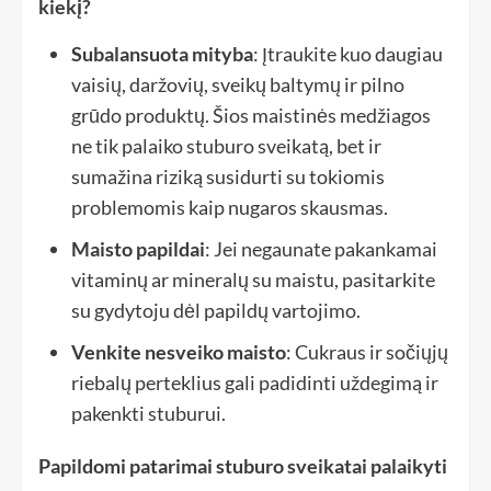
kiekį?
Subalansuota mityba
: Įtraukite kuo daugiau
vaisių, daržovių, sveikų baltymų ir pilno
grūdo produktų. Šios maistinės medžiagos
ne tik palaiko stuburo sveikatą, bet ir
sumažina riziką susidurti su tokiomis
problemomis kaip nugaros skausmas.
Maisto papildai
: Jei negaunate pakankamai
vitaminų ar mineralų su maistu, pasitarkite
su gydytoju dėl papildų vartojimo.
Venkite nesveiko maisto
: Cukraus ir sočiųjų
riebalų perteklius gali padidinti uždegimą ir
pakenkti stuburui.
Papildomi patarimai stuburo sveikatai palaikyti