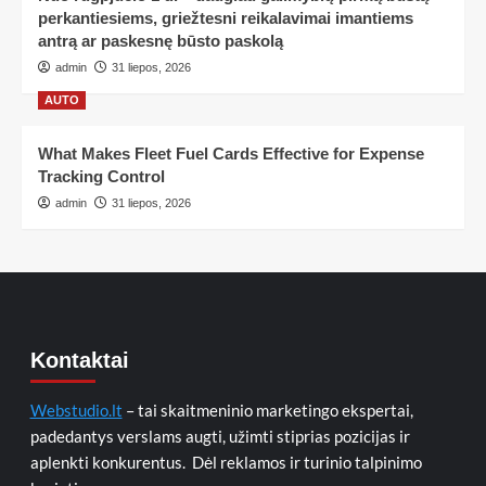
perkantiesiems, griežtesni reikalavimai imantiems
antrą ar paskesnę būsto paskolą
admin
31 liepos, 2026
AUTO
What Makes Fleet Fuel Cards Effective for Expense
Tracking Control
admin
31 liepos, 2026
Kontaktai
Webstudio.lt
– tai skaitmeninio marketingo ekspertai,
padedantys verslams augti, užimti stiprias pozicijas ir
aplenkti konkurentus. Dėl reklamos ir turinio talpinimo