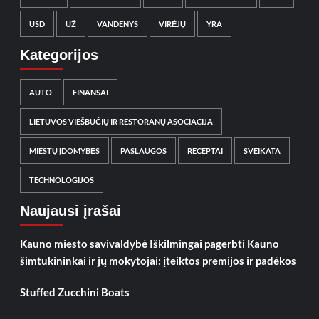
USD
UŽ
VANDENYS
VIRĖJŲ
YRA
Kategorijos
AUTO
FINANSAI
LIETUVOS VIEŠBUČIŲ IR RESTORANŲ ASOCIACIJA
MIESTŲ ĮDOMYBĖS
PASLAUGOS
RECEPTAI
SVEIKATA
TECHNOLOGIJOS
Naujausi įrašai
Kauno miesto savivaldybė Iškilmingai pagerbti Kauno
šimtukininkai ir jų mokytojai: įteiktos premijos ir padėkos
Stuffed Zucchini Boats