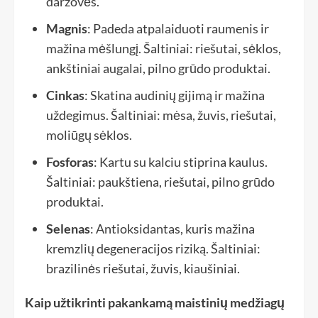
daržovės.
Magnis
: Padeda atpalaiduoti raumenis ir
mažina mėšlungį. Šaltiniai: riešutai, sėklos,
ankštiniai augalai, pilno grūdo produktai.
Cinkas
: Skatina audinių gijimą ir mažina
uždegimus. Šaltiniai: mėsa, žuvis, riešutai,
moliūgų sėklos.
Fosforas
: Kartu su kalciu stiprina kaulus.
Šaltiniai: paukštiena, riešutai, pilno grūdo
produktai.
Selenas
: Antioksidantas, kuris mažina
kremzlių degeneracijos riziką. Šaltiniai:
brazilinės riešutai, žuvis, kiaušiniai.
Kaip užtikrinti pakankamą maistinių medžiagų