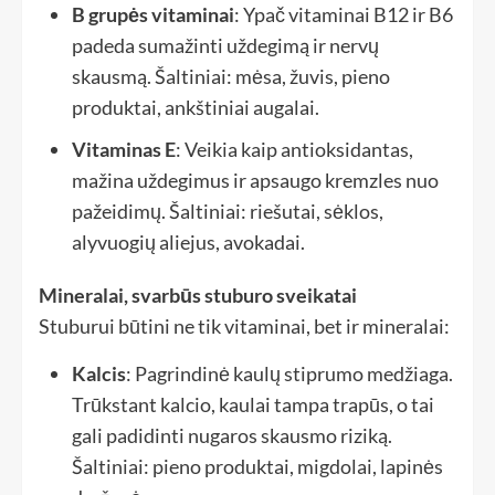
B grupės vitaminai
: Ypač vitaminai B12 ir B6
padeda sumažinti uždegimą ir nervų
skausmą. Šaltiniai: mėsa, žuvis, pieno
produktai, ankštiniai augalai.
Vitaminas E
: Veikia kaip antioksidantas,
mažina uždegimus ir apsaugo kremzles nuo
pažeidimų. Šaltiniai: riešutai, sėklos,
alyvuogių aliejus, avokadai.
Mineralai, svarbūs stuburo sveikatai
Stuburui būtini ne tik vitaminai, bet ir mineralai:
Kalcis
: Pagrindinė kaulų stiprumo medžiaga.
Trūkstant kalcio, kaulai tampa trapūs, o tai
gali padidinti nugaros skausmo riziką.
Šaltiniai: pieno produktai, migdolai, lapinės