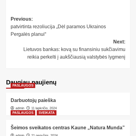
Previous:
patvirtinta rezoliucija „Dėl paramos Ukrainos
Pergalės planui“
Next:
Lietuvos bankas: kovą su finansiniu sukčiavimu
reikia perkelti į aukščiausią valstybės lygmenį
Daugiau naujienų
PASLAUGOS
Darbuotojų paieška
admin
11 lapkričio, 2024
PASLAUGOS
SVEIKATA
Šeimos sveikatos centras Kaune „Natura Munda”
admin
21 gegužės, 2024