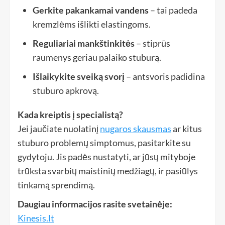
Gerkite pakankamai vandens
– tai padeda
kremzlėms išlikti elastingoms.
Reguliariai mankštinkitės
– stiprūs
raumenys geriau palaiko stuburą.
Išlaikykite sveiką svorį
– antsvoris padidina
stuburo apkrovą.
Kada kreiptis į specialistą?
Jei jaučiate nuolatinį
nugaros skausmas
ar kitus
stuburo problemų simptomus, pasitarkite su
gydytoju. Jis padės nustatyti, ar jūsų mityboje
trūksta svarbių maistinių medžiagų, ir pasiūlys
tinkamą sprendimą.
Daugiau informacijos rasite svetainėje:
Kinesis.lt