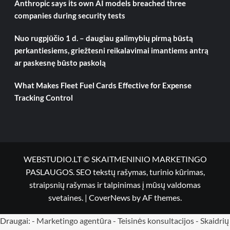
Anthropic says its own AI models breached three
companies during security tests
Nuo rugpjūčio 1 d. – daugiau galimybių pirmą būstą
perkantiesiems, griežtesni reikalavimai imantiems antrą
ar paskesnę būsto paskolą
What Makes Fleet Fuel Cards Effective for Expense
Tracking Control
WEBSTUDIO.LT © SKAITMENINIO MARKETINGO
PASLAUGOS. SEO tekstų rašymas, turinio kūrimas,
straipsnių rašymas ir talpinimas į mūsų valdomas
svetaines.
|
CoverNews
by AF themes.
Draugai: -
Marketingo agentūra
-
Teisinės konsultacijos
-
Skaidrių