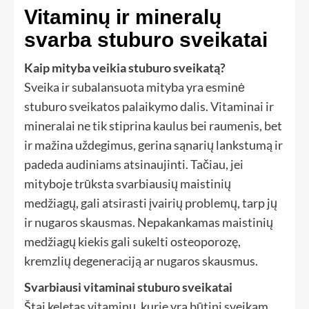
Vitaminų ir mineralų
svarba stuburo sveikatai
Kaip mityba veikia stuburo sveikatą?
Sveika ir subalansuota mityba yra esminė
stuburo sveikatos palaikymo dalis. Vitaminai ir
mineralai ne tik stiprina kaulus bei raumenis, bet
ir mažina uždegimus, gerina sąnarių lankstumą ir
padeda audiniams atsinaujinti. Tačiau, jei
mityboje trūksta svarbiausių maistinių
medžiagų, gali atsirasti įvairių problemų, tarp jų
ir nugaros skausmas. Nepakankamas maistinių
medžiagų kiekis gali sukelti osteoporozę,
kremzlių degeneraciją ar nugaros skausmus.
Svarbiausi vitaminai stuburo sveikatai
Štai keletas vitaminų, kurie yra būtini sveikam