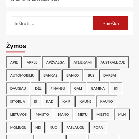
Žymos
APIE
APPLE
APŽVALGA
ATLIEKAMI
AUSTRALIJOJE
AUTOMOBILIŲ
BANKAS
BANKO
BUS
DARBAI
DAUGIAU
DĖL
FINANSŲ
GALI
GAMINA
IKI
ISTORIJA
IŠ
KAD
KAIP
KAUNE
KAUNO
LIETUVOS
MAISTO
MANO
METŲ
MIESTO
MLN
MOLIŪGŲ
NEI
NUO
PASLAUGŲ
PORA