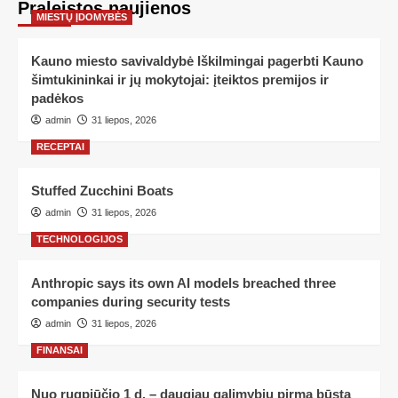
Praleistos naujienos
MIESTŲ ĮDOMYBĖS
Kauno miesto savivaldybė Iškilmingai pagerbti Kauno
šimtukininkai ir jų mokytojai: įteiktos premijos ir
padėkos
admin
31 liepos, 2026
RECEPTAI
Stuffed Zucchini Boats
admin
31 liepos, 2026
TECHNOLOGIJOS
Anthropic says its own AI models breached three
companies during security tests
admin
31 liepos, 2026
FINANSAI
Nuo rugpjūčio 1 d. – daugiau galimybių pirmą būstą