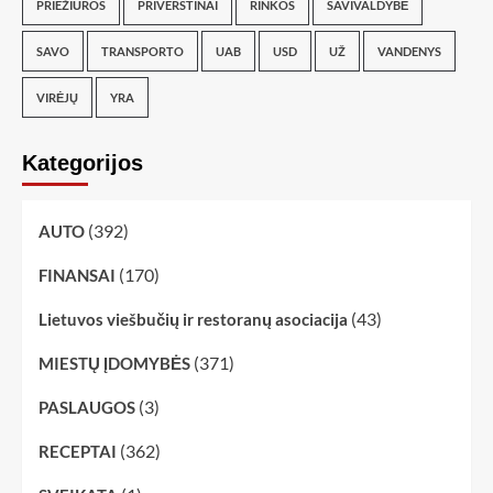
PRIEŽIŪROS
PRIVERSTINAI
RINKOS
SAVIVALDYBĖ
SAVO
TRANSPORTO
UAB
USD
UŽ
VANDENYS
VIRĖJŲ
YRA
Kategorijos
(392)
AUTO
(170)
FINANSAI
(43)
Lietuvos viešbučių ir restoranų asociacija
(371)
MIESTŲ ĮDOMYBĖS
(3)
PASLAUGOS
(362)
RECEPTAI