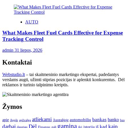
AUTO
What Makes Fleet Fuel Cards Effective for Expense
Tracking Control
admin
31 liepos, 2026
Kontaktai
Webstudio.lt
– tai skaitmeninio marketingo ekspertai, padedantys
verslams augti, užimti stiprias pozicijas ir aplenkti konkurentus. Dėl
reklamos ir turinio talpinimo kreiptis.
Žymos
atliekami
bankas
banko
apie
automobilių
Apple
apžvalga
Australijoje
bus
gamina
darbai
Dėl
kaip
kad
istorija
iš
Finansų
iki
daugiau
gali