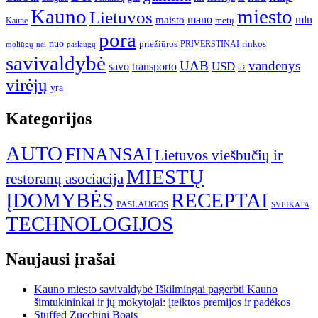
Kauno
miesto
Lietuvos
mano
mln
maisto
metų
Kaune
pora
nuo
priežiūros
rinkos
paslaugų
PRIVERSTINAI
moliūgų
nei
savivaldybė
UAB
vandenys
transporto
USD
savo
už
virėjų
yra
Kategorijos
AUTO
FINANSAI
Lietuvos viešbučių ir
MIESTŲ
restoranų asociacija
ĮDOMYBĖS
RECEPTAI
PASLAUGOS
SVEIKATA
TECHNOLOGIJOS
Naujausi įrašai
Kauno miesto savivaldybė Iškilmingai pagerbti Kauno
šimtukininkai ir jų mokytojai: įteiktos premijos ir padėkos
Stuffed Zucchini Boats