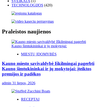
SVEIKATA
(1)
TECHNOLOGIJOS
(420)
Praleistos naujienos
MIESTŲ ĮDOMYBĖS
Kauno miesto savivaldybė Iškilmingai pagerbti
Kauno šimtukininkai ir jų mokytojai: įteiktos
premijos ir padėkos
admin
31 liepos, 2026
RECEPTAI