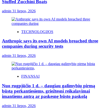
Stuffed Zucchini Boats
admin
31 liepos, 2026
TECHNOLOGIJOS
Anthropic says its own AI models breached three
companies during security tests
admin
31 liepos, 2026
FINANSAI
Nuo rugpjūčio 1 d. – daugiau galimybių pirmą
būstą perkantiesiems, griežtesni reikalavimai
imantiems antrą ar paskesnę būsto paskolą
admin
31 liepos, 2026