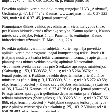
https://vvkd.lt/ , tel. 0 686 53650, el. p.
[email protected]
.
Poveikio aplinkai vertinimo dokumentų rengėjas: UAB „Ardynas”,
Gedimino g. 47, LT 44242 Kaunas, www.ardynas.lt, tel.: 0 37 323
209, mob.: 0 616 37145,
[email protected]
.
Planuojamos ūkinės veiklos pavadinimas ir vieta: Laivybos šliuzo
per Kauno hidroelektrinės užtvanką statyba. Kauno apskritis, Kauno
miesto savivaldybė, Petrašiūnų ir Panemunės seniūnijos, Kauno
hidroelektrinės užtvanka, T. Masiulio g. 22A.
Poveikio aplinkai vertinimo subjektai, kurie nagrinėja poveikio
aplinkai vertinimo programą, pagal kompetenciją teikia išvadas ir
įstatymų nustatyta tvarka teikia visuomenei informaciją apie galimą
planuojamos ūkinės veiklos poveikį aplinkai: Nacionalinis
visuomenės sveikatos centras prie Sveikatos apsaugos ministerijos
(Kalvarijų g. 153, LT-08352, Vilnius; tel.: 0 5 264 9676; el.p.:
[email protected]
), Kultūros paveldo departamentas prie Kultūros
ministerijos (Šnipiškių g. 3, LT-09309, Vilnius; tel.: 0 5 272 40 58;
el.p.
[email protected]
), Kauno savivaldybės administracija (Laisvės
al. 96, LT-44251 Kaunas; tel. 0 37 42 26 08; el.p.
[email protected]
),
Priešgaisrinės apsaugos ir gelbėjimo departamentas prie Vidaus
reikalų ministerijos (Švitrigailos g. 18, 03223 Vilnius; tel.: 0 707 56
866; el.p.
[email protected]
), Valstybinė saugomų teritorijų tarnyba
prie Aplinkos ministerijos (Antakalnio g. 25, 10312 Vilnius; tel.: 0
659 29 483; el.p.:
[email protected]
).