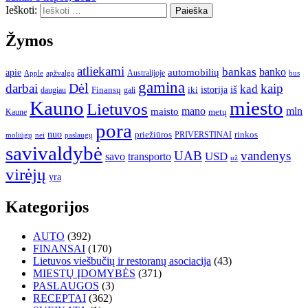
Ieškoti:
Žymos
atliekami
bankas
banko
apie
automobilių
Apple
apžvalga
Australijoje
bus
gamina
darbai
Dėl
kaip
kad
istorija
iš
Finansų
iki
daugiau
gali
Kauno
miesto
Lietuvos
mano
mln
maisto
metų
Kaune
pora
nuo
priežiūros
rinkos
paslaugų
PRIVERSTINAI
moliūgų
nei
savivaldybė
UAB
vandenys
transporto
USD
savo
už
virėjų
yra
Kategorijos
AUTO
(392)
FINANSAI
(170)
Lietuvos viešbučių ir restoranų asociacija
(43)
MIESTŲ ĮDOMYBĖS
(371)
PASLAUGOS
(3)
RECEPTAI
(362)