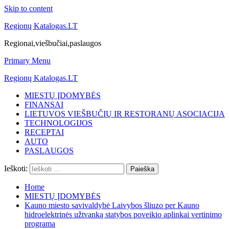
Skip to content
Regionų Katalogas.LT
Regionai,viešbučiai,paslaugos
Primary Menu
Regionų Katalogas.LT
MIESTŲ ĮDOMYBĖS
FINANSAI
LIETUVOS VIEŠBUČIŲ IR RESTORANŲ ASOCIACIJA
TECHNOLOGIJOS
RECEPTAI
AUTO
PASLAUGOS
Ieškoti:
Home
MIESTŲ ĮDOMYBĖS
Kauno miesto savivaldybė Laivybos šliuzo per Kauno
hidroelektrinės užtvanką statybos poveikio aplinkai vertinimo
programa