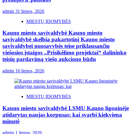
admin
31 liepos, 2026
MIESTŲ ĮDOMYBĖS
Kauno miesto savivaldybė Kauno miesto
savivaldybė skelbia pakartotinį Kauno miesto
savivaldybei nuosavybės teise priklausančių
viešosios įstaigos „Prisikėlimo projektai“ dalininko
teisių pardavimą viešo aukciono būdu
admin
16 liepos, 2026
MIESTŲ ĮDOMYBĖS
Kauno miesto savivaldybė LSMU Kauno ligoninėje
atidarytas naujas korpusas: kai svarbi kiekviena
minutė
admin
1 liepos, 2026