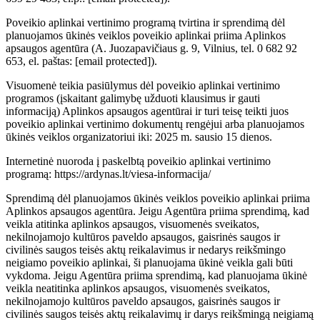
Poveikio aplinkai vertinimo programą tvirtina ir sprendimą dėl
planuojamos ūkinės veiklos poveikio aplinkai priima Aplinkos
apsaugos agentūra (A. Juozapavičiaus g. 9, Vilnius, tel. 0 682 92
653, el. paštas:
[email protected]
).
Visuomenė teikia pasiūlymus dėl poveikio aplinkai vertinimo
programos (įskaitant galimybę užduoti klausimus ir gauti
informaciją) Aplinkos apsaugos agentūrai ir turi teisę teikti juos
poveikio aplinkai vertinimo dokumentų rengėjui arba planuojamos
ūkinės veiklos organizatoriui iki: 2025 m. sausio 15 dienos.
Internetinė nuoroda į paskelbtą poveikio aplinkai vertinimo
programą: https://ardynas.lt/viesa-informacija/
Sprendimą dėl planuojamos ūkinės veiklos poveikio aplinkai priima
Aplinkos apsaugos agentūra. Jeigu Agentūra priima sprendimą, kad
veikla atitinka aplinkos apsaugos, visuomenės sveikatos,
nekilnojamojo kultūros paveldo apsaugos, gaisrinės saugos ir
civilinės saugos teisės aktų reikalavimus ir nedarys reikšmingo
neigiamo poveikio aplinkai, ši planuojama ūkinė veikla gali būti
vykdoma. Jeigu Agentūra priima sprendimą, kad planuojama ūkinė
veikla neatitinka aplinkos apsaugos, visuomenės sveikatos,
nekilnojamojo kultūros paveldo apsaugos, gaisrinės saugos ir
civilinės saugos teisės aktų reikalavimų ir darys reikšmingą neigiamą