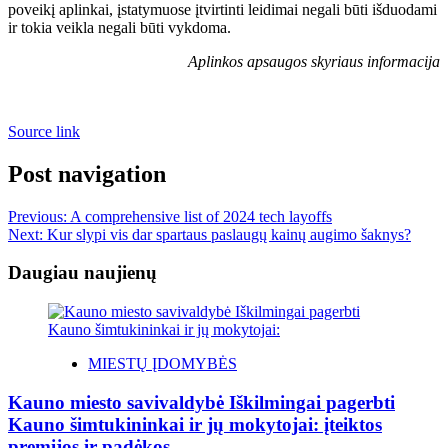
poveikį aplinkai, įstatymuose įtvirtinti leidimai negali būti išduodami
ir tokia veikla negali būti vykdoma.
Aplinkos apsaugos skyriaus informacija
Source link
Post navigation
Previous:
A comprehensive list of 2024 tech layoffs
Next:
Kur slypi vis dar spartaus paslaugų kainų augimo šaknys?
Daugiau naujienų
MIESTŲ ĮDOMYBĖS
Kauno miesto savivaldybė Iškilmingai pagerbti
Kauno šimtukininkai ir jų mokytojai: įteiktos
premijos ir padėkos