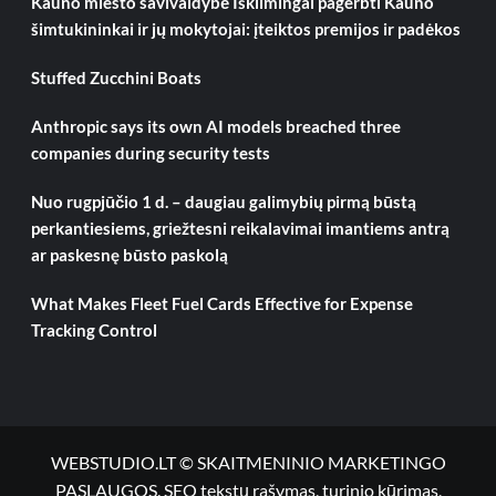
Kauno miesto savivaldybė Iškilmingai pagerbti Kauno
šimtukininkai ir jų mokytojai: įteiktos premijos ir padėkos
Stuffed Zucchini Boats
Anthropic says its own AI models breached three
companies during security tests
Nuo rugpjūčio 1 d. – daugiau galimybių pirmą būstą
perkantiesiems, griežtesni reikalavimai imantiems antrą
ar paskesnę būsto paskolą
What Makes Fleet Fuel Cards Effective for Expense
Tracking Control
WEBSTUDIO.LT © SKAITMENINIO MARKETINGO
PASLAUGOS. SEO tekstų rašymas, turinio kūrimas,