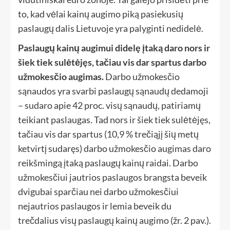
to, kad vėlai kainų augimo piką pasiekusių
paslaugų dalis Lietuvoje yra palyginti nedidelė.
Paslaugų kainų augimui didelę įtaką daro nors ir
šiek tiek sulėtėjęs, tačiau vis dar spartus darbo
užmokesčio augimas.
Darbo užmokesčio
sąnaudos yra svarbi paslaugų sąnaudų dedamoji
– sudaro apie 42 proc. visų sąnaudų, patiriamų
teikiant paslaugas. Tad nors ir šiek tiek sulėtėjęs,
tačiau vis dar spartus (10,9 % trečiąjį šių metų
ketvirtį sudaręs) darbo užmokesčio augimas daro
reikšmingą įtaką paslaugų kainų raidai. Darbo
užmokesčiui jautrios paslaugos brangsta beveik
dvigubai sparčiau nei darbo užmokesčiui
nejautrios paslaugos ir lemia beveik du
trečdalius visų paslaugų kainų augimo (žr. 2 pav.).