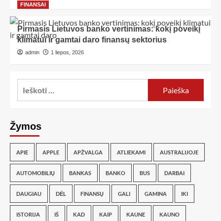
FINANSAI
Pirmasis Lietuvos banko vertinimas: kokį poveikį
klimatui ir gamtai daro finansų sektorius
admin
1 liepos, 2026
Žymos
APIE
APPLE
APŽVALGA
ATLIEKAMI
AUSTRALIJOJE
AUTOMOBILIŲ
BANKAS
BANKO
BUS
DARBAI
DAUGIAU
DĖL
FINANSŲ
GALI
GAMINA
IKI
ISTORIJA
IŠ
KAD
KAIP
KAUNE
KAUNO