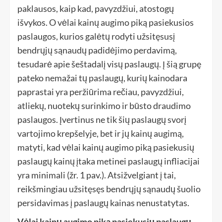
paklausos, kaip kad, pavyzdžiui, atostogų
išvykos. O vėlai kainų augimo piką pasiekusios
paslaugos, kurios galėtų rodyti užsitęsusį
bendrųjų sąnaudų padidėjimo perdavimą,
tesudarė apie šeštadalį visų paslaugų. Į šią grupę
pateko nemažai tų paslaugų, kurių kainodara
paprastai yra peržiūrima rečiau, pavyzdžiui,
atliekų, nuotekų surinkimo ir būsto draudimo
paslaugos. Įvertinus ne tik šių paslaugų svorį
vartojimo krepšelyje, bet ir jų kainų augimą,
matyti, kad vėlai kainų augimo piką pasiekusių
paslaugų kainų įtaka metinei paslaugų infliacijai
yra minimali (žr. 1 pav.). Atsižvelgiant į tai,
reikšmingiau užsitęsęs bendrųjų sąnaudų šuolio
persidavimas į paslaugų kainas nenustatytas.
Vėlai kainų augimo piką pasiekusių paslaugų