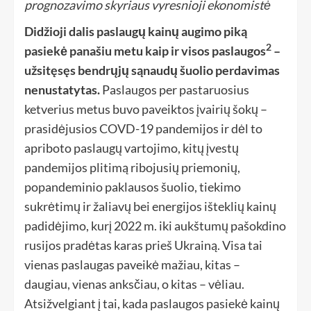
prognozavimo skyriaus vyresnioji ekonomistė
Didžioji dalis paslaugų kainų augimo piką
2
pasiekė panašiu metu kaip ir visos paslaugos
–
užsitęsęs bendrųjų sąnaudų šuolio perdavimas
nenustatytas.
Paslaugos per pastaruosius
ketverius metus buvo paveiktos įvairių šokų –
prasidėjusios COVD-19 pandemijos ir dėl to
apriboto paslaugų vartojimo, kitų įvestų
pandemijos plitimą ribojusių priemonių,
popandeminio paklausos šuolio, tiekimo
sukrėtimų ir žaliavų bei energijos išteklių kainų
padidėjimo, kurį 2022 m. iki aukštumų pašokdino
rusijos pradėtas karas prieš Ukrainą. Visa tai
vienas paslaugas paveikė mažiau, kitas –
daugiau, vienas anksčiau, o kitas – vėliau.
Atsižvelgiant į tai, kada paslaugos pasiekė kainų