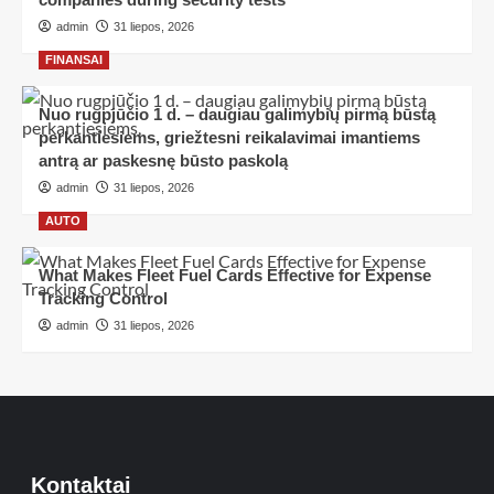
admin
31 liepos, 2026
FINANSAI
Nuo rugpjūčio 1 d. – daugiau galimybių pirmą būstą
perkantiesiems, griežtesni reikalavimai imantiems
antrą ar paskesnę būsto paskolą
admin
31 liepos, 2026
AUTO
What Makes Fleet Fuel Cards Effective for Expense
Tracking Control
admin
31 liepos, 2026
Kontaktai