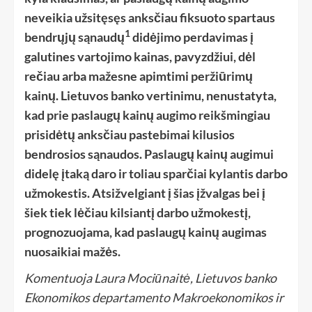
neveikia užsitęsęs anksčiau fiksuoto spartaus
1
bendrųjų sąnaudų
didėjimo perdavimas į
galutines vartojimo kainas, pavyzdžiui, dėl
rečiau arba mažesne apimtimi peržiūrimų
kainų. Lietuvos banko vertinimu, nenustatyta,
kad prie paslaugų kainų augimo reikšmingiau
prisidėtų anksčiau pastebimai kilusios
bendrosios sąnaudos. Paslaugų kainų augimui
didelę įtaką daro ir toliau sparčiai kylantis darbo
užmokestis. Atsižvelgiant į šias įžvalgas bei į
šiek tiek lėčiau kilsiantį darbo užmokestį,
prognozuojama, kad paslaugų kainų augimas
nuosaikiai mažės.
Komentuoja Laura Mociūnaitė, Lietuvos banko
Ekonomikos departamento Makroekonomikos ir