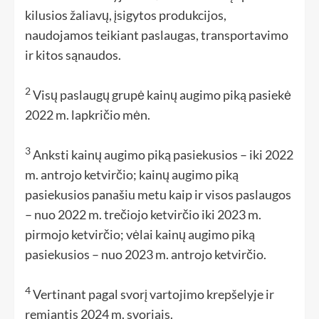
kilusios žaliavų, įsigytos produkcijos,
naudojamos teikiant paslaugas, transportavimo
ir kitos sąnaudos.
2
Visų paslaugų grupė kainų augimo piką pasiekė
2022 m. lapkričio mėn.
3
Anksti kainų augimo piką pasiekusios – iki 2022
m. antrojo ketvirčio; kainų augimo piką
pasiekusios panašiu metu kaip ir visos paslaugos
– nuo 2022 m. trečiojo ketvirčio iki 2023 m.
pirmojo ketvirčio; vėlai kainų augimo piką
pasiekusios – nuo 2023 m. antrojo ketvirčio.
4
Vertinant pagal svorį vartojimo krepšelyje ir
remiantis 2024 m. svoriais.