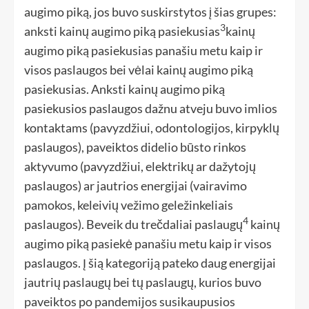
augimo piką, jos buvo suskirstytos į šias grupes:
3
anksti kainų augimo piką pasiekusias
kainų
augimo piką pasiekusias panašiu metu kaip ir
visos paslaugos bei vėlai kainų augimo piką
pasiekusias. Anksti kainų augimo piką
pasiekusios paslaugos dažnu atveju buvo imlios
kontaktams (pavyzdžiui, odontologijos, kirpyklų
paslaugos), paveiktos didelio būsto rinkos
aktyvumo (pavyzdžiui, elektrikų ar dažytojų
paslaugos) ar jautrios energijai (vairavimo
pamokos, keleivių vežimo geležinkeliais
4
paslaugos). Beveik du trečdaliai paslaugų
kainų
augimo piką pasiekė panašiu metu kaip ir visos
paslaugos. Į šią kategoriją pateko daug energijai
jautrių paslaugų bei tų paslaugų, kurios buvo
paveiktos po pandemijos susikaupusios