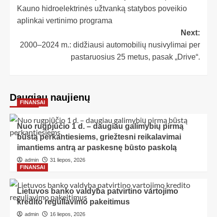
Kauno hidroelektrinės užtvanką statybos poveikio
aplinkai vertinimo programa
Next:
2000–2024 m.: didžiausi automobilių nusivylimai per
pastaruosius 25 metus, pasak „Drive“.
Daugiau naujienų
FINANSAI
Nuo rugpjūčio 1 d. – daugiau galimybių pirmą
būstą perkantiesiems, griežtesni reikalavimai
imantiems antrą ar paskesnę būsto paskolą
admin
31 liepos, 2026
FINANSAI
Lietuvos banko valdyba patvirtino vartojimo
kredito reguliavimo pakeitimus
admin
16 liepos, 2026