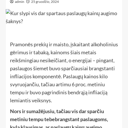
admin
25 gruodžio, 2024
Pramonės prekių ir maisto, įskaitant alkoholinius
gėrimus ir tabaką, kainoms šiais metais
reikšmingiau nesikeičiant, o energijai – pingant,
paslaugos šiemet buvo sparčiausiai brangstanti
infliacijos komponentė. Paslaugų kainos kilo
svyruojančiu, tačiau artimu 6 proc. metiniu
tempu ir buvo pagrindinis bendrąją infliaciją
lemiantis veiksnys.
Nors ir sumažėjusiu, tačiau vis dar sparčiu
metiniu tempu tebebrangstant paslaugoms,
kyla klausimas, ar paslaugų kainų augimo