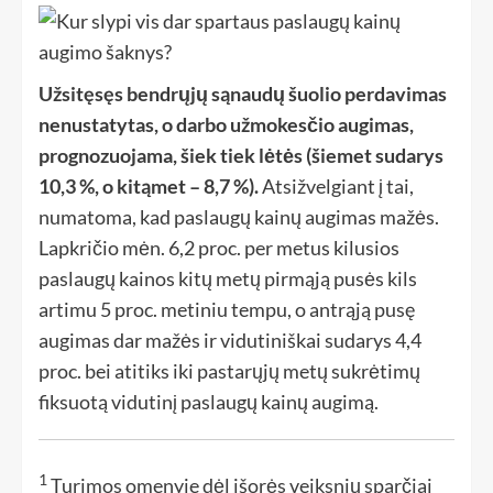
Užsitęsęs bendrųjų sąnaudų šuolio perdavimas
nenustatytas, o darbo užmokesčio augimas,
prognozuojama, šiek tiek lėtės (šiemet sudarys
10,3 %, o kitąmet – 8,7 %).
Atsižvelgiant į tai,
numatoma, kad paslaugų kainų augimas mažės.
Lapkričio mėn. 6,2 proc. per metus kilusios
paslaugų kainos kitų metų pirmąją pusės kils
artimu 5 proc. metiniu tempu, o antrąją pusę
augimas dar mažės ir vidutiniškai sudarys 4,4
proc. bei atitiks iki pastarųjų metų sukrėtimų
fiksuotą vidutinį paslaugų kainų augimą.
1
Turimos omenyje dėl išorės veiksnių sparčiai