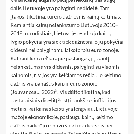
dalis Lietuvoje yra palyginti nedidelė.
Tam
įtakos, tikėtina, turėjo dažnesnis kainų keitimas.
Remiantis kainų nelankstumo Lietuvoje 2010–
2018 m. rodikliais, Lietuvoje bendrojo kainų
lygio pokyčiai yra šiek tiek dažnesni, o jų pokyčiai
didesni nei palyginamu laikotarpiu euro zonoje.
Kalbant konkrečiai apie paslaugas, jų kainų
nelankstumas yra didesnis, palyginti su visomis
kainomis, t. y. jos yra keičiamos rečiau, o keitimo
dažnis yra panašus kaip ir euro zonoje
5
(Jouvanceau, 2022)
. Vis dėlto tikėtina, kad
pastaraisiais didelių šokų ir aukštos infliacijos
metais, kai kainas keisti yra lengviau, Lietuvoje,
mažoje ekonomikoje, paslaugų kainų keitimo
dažnis padidėjo ir buvo šiek tiek didesnis nei
vidutiniškai euro zonoje. Tai galėjo prisidėti prie