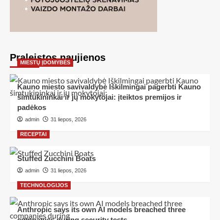
Praleistos naujienos
MIESTŲ ĮDOMYBĖS
Kauno miesto savivaldybė Iškilmingai pagerbti Kauno
šimtukininkai ir jų mokytojai: įteiktos premijos ir
padėkos
admin
31 liepos, 2026
RECEPTAI
Stuffed Zucchini Boats
admin
31 liepos, 2026
TECHNOLOGIJOS
Anthropic says its own AI models breached three
companies during security tests