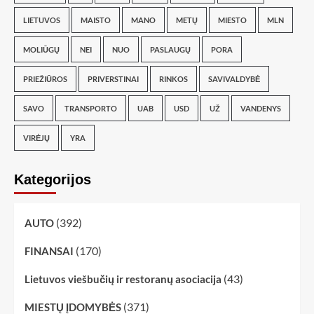
LIETUVOS
MAISTO
MANO
METŲ
MIESTO
MLN
MOLIŪGŲ
NEI
NUO
PASLAUGŲ
PORA
PRIEŽIŪROS
PRIVERSTINAI
RINKOS
SAVIVALDYBĖ
SAVO
TRANSPORTO
UAB
USD
UŽ
VANDENYS
VIRĖJŲ
YRA
Kategorijos
(392)
AUTO
(170)
FINANSAI
(43)
Lietuvos viešbučių ir restoranų asociacija
(371)
MIESTŲ ĮDOMYBĖS