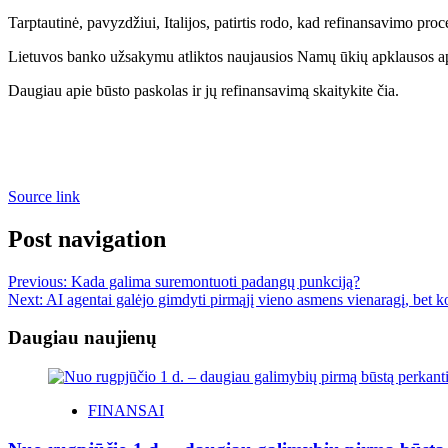
Tarptautinė, pavyzdžiui, Italijos, patirtis rodo, kad refinansavimo p
Lietuvos banko užsakymu atliktos naujausios Namų ūkių apklausos apž
Daugiau apie būsto paskolas ir jų refinansavimą skaitykite čia.
Source link
Post navigation
Previous:
Kada galima suremontuoti padangų punkciją?
Next:
AI agentai galėjo gimdyti pirmąjį vieno asmens vienaragį, bet 
Daugiau naujienų
FINANSAI