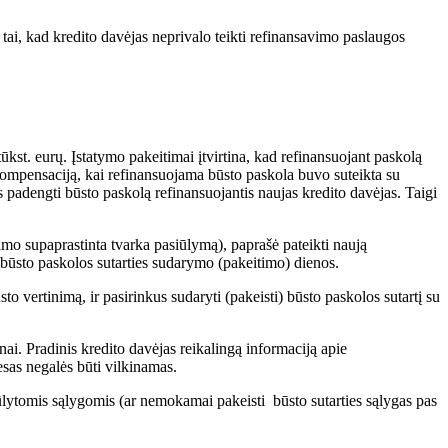
tai, kad kredito davėjas neprivalo teikti refinansavimo paslaugos
ūkst. eurų. Įstatymo pakeitimai įtvirtina, kad refinansuojant paskolą
kompensaciją, kai refinansuojama būsto paskola buvo suteikta su
s padengti būsto paskolą refinansuojantis naujas kredito davėjas. Taigi
avimo supaprastinta tvarka pasiūlymą), paprašė pateikti naują
uo būsto paskolos sutarties sudarymo (pakeitimo) dienos.
to vertinimą, ir pasirinkus sudaryti (pakeisti) būsto paskolos sutartį su
ai. Pradinis kredito davėjas reikalingą informaciją apie
esas negalės būti vilkinamas.
ūlytomis sąlygomis (ar nemokamai pakeisti būsto sutarties sąlygas pas