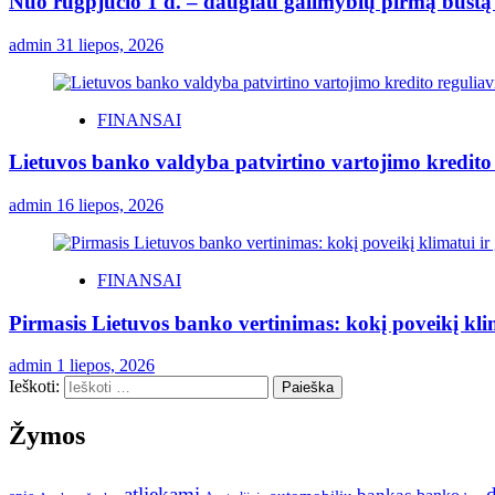
Nuo rugpjūčio 1 d. – daugiau galimybių pirmą būstą p
admin
31 liepos, 2026
FINANSAI
Lietuvos banko valdyba patvirtino vartojimo kredito
admin
16 liepos, 2026
FINANSAI
Pirmasis Lietuvos banko vertinimas: kokį poveikį kli
admin
1 liepos, 2026
Ieškoti:
Žymos
atliekami
d