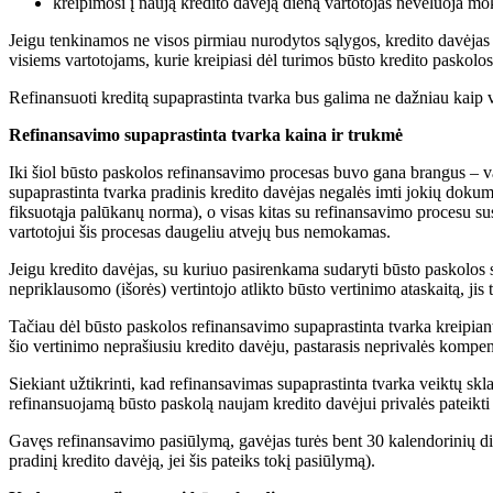
kreipimosi į naują kredito davėją dieną vartotojas nevėluoja mo
Jeigu tenkinamos ne visos pirmiau nurodytos sąlygos, kredito davėjas n
visiems vartotojams, kurie kreipiasi dėl turimos būsto kredito paskolo
Refinansuoti kreditą supaprastinta tvarka bus galima ne dažniau kaip 
Refinansavimo supaprastinta tvarka kaina ir trukmė
Iki šiol būsto paskolos refinansavimo procesas buvo gana brangus – vart
supaprastinta tvarka pradinis kredito davėjas negalės imti jokių dok
fiksuotąja palūkanų norma), o visas kitas su refinansavimo procesu susi
vartotojui šis procesas daugeliu atvejų bus nemokamas.
Jeigu kredito davėjas, su kuriuo pasirenkama sudaryti būsto paskolos sut
nepriklausomo (išorės) vertintojo atlikto būsto vertinimo ataskaitą, ji
Tačiau dėl būsto paskolos refinansavimo supaprastinta tvarka kreipiantis
šio vertinimo neprašiusiu kredito davėju, pastarasis neprivalės kompen
Siekiant užtikrinti, kad refinansavimas supaprastinta tvarka veiktų sk
refinansuojamą būsto paskolą naujam kredito davėjui privalės pateikti
Gavęs refinansavimo pasiūlymą, gavėjas turės bent 30 kalendorinių die
pradinį kredito davėją, jei šis pateiks tokį pasiūlymą).