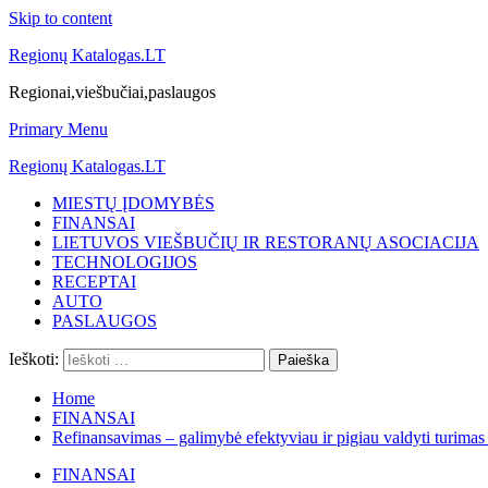
Skip to content
Regionų Katalogas.LT
Regionai,viešbučiai,paslaugos
Primary Menu
Regionų Katalogas.LT
MIESTŲ ĮDOMYBĖS
FINANSAI
LIETUVOS VIEŠBUČIŲ IR RESTORANŲ ASOCIACIJA
TECHNOLOGIJOS
RECEPTAI
AUTO
PASLAUGOS
Ieškoti:
Home
FINANSAI
Refinansavimas – galimybė efektyviau ir pigiau valdyti turimas
FINANSAI