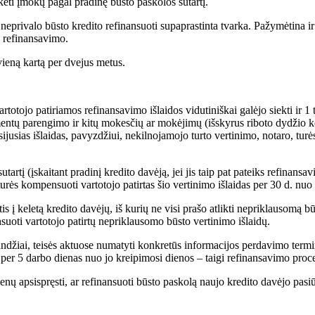
kėti įmokų pagal pradinę būsto paskolos sutartį.
eprivalo būsto kredito refinansuoti supaprastinta tvarka. Pažymėtina ir 
s refinansavimo.
vieną kartą per dvejus metus.
otojo patiriamos refinansavimo išlaidos vidutiniškai galėjo siekti ir 1 t
umentų parengimo ir kitų mokesčių ar mokėjimų (išskyrus riboto dydžio 
jusias išlaidas, pavyzdžiui, nekilnojamojo turto vertinimo, notaro, turė
artį (įskaitant pradinį kredito davėją, jei jis taip pat pateiks refinans
s turės kompensuoti vartotojo patirtas šio vertinimo išlaidas per 30 d. n
 į keletą kredito davėjų, iš kurių ne visi prašo atlikti nepriklausomą būs
suoti vartotojo patirtų nepriklausomo būsto vertinimo išlaidų.
landžiai, teisės aktuose numatyti konkretūs informacijos perdavimo termin
 per 5 darbo dienas nuo jo kreipimosi dienos – taigi refinansavimo proc
nų apsispręsti, ar refinansuoti būsto paskolą naujo kredito davėjo pasi