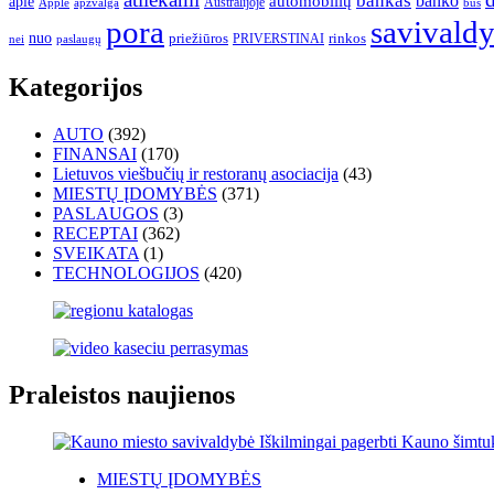
bankas
banko
apie
automobilių
Apple
apžvalga
Australijoje
bus
pora
savivald
nuo
priežiūros
rinkos
paslaugų
PRIVERSTINAI
nei
Kategorijos
AUTO
(392)
FINANSAI
(170)
Lietuvos viešbučių ir restoranų asociacija
(43)
MIESTŲ ĮDOMYBĖS
(371)
PASLAUGOS
(3)
RECEPTAI
(362)
SVEIKATA
(1)
TECHNOLOGIJOS
(420)
Praleistos naujienos
MIESTŲ ĮDOMYBĖS