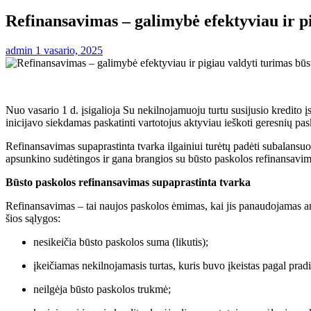
Refinansavimas – galimybė efektyviau ir pi
admin
1 vasario, 2025
Nuo vasario 1 d. įsigalioja Su nekilnojamuoju turtu susijusio kredito
inicijavo siekdamas paskatinti vartotojus aktyviau ieškoti geresnių pas
Refinansavimas supaprastinta tvarka ilgainiui turėtų padėti subalansuo
apsunkino sudėtingos ir gana brangios su būsto paskolos refinansavim
Būsto paskolos refinansavimas supaprastinta tvarka
Refinansavimas – tai naujos paskolos ėmimas, kai jis panaudojamas ank
šios sąlygos:
nesikeičia būsto paskolos suma (likutis);
įkeičiamas nekilnojamasis turtas, kuris buvo įkeistas pagal pradi
neilgėja būsto paskolos trukmė;