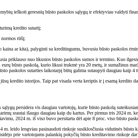
ybių ieškoti geresnių būsto paskolos sąlygų ir efektyviau valdyti finans
rimą kredito sutartį;
ų normos rūšį;
o kaina ar kita), palyginti su kreditingumu, buvusiu būsto paskolos ėm
sia priklauso nuo likusios būsto paskolos sumos ir termino. Kuo ilgesnė 
 eurų būsto paskolą, kurio likusi trukmė yra 20 metų, ir sumažinus mar
ūsto paskolos sutarties laikotarpį būtų galima sutaupyti daugiau kaip 4 t
ų kredito istorijos. Taip pat visada verta kreiptis ir į esamą kredito dav
 sąlygų persidera vis daugiau vartotojų, kurie būsto paskolą suteikusi
imų srautai išaugo daugiau kaip du kartus. Per pirmus tris 2024 m. ketvi
avimu, 2024 m. iš viso buvo persitarta dėl apie 8 proc. viso būsto pasko
4 m. leido lengviau pasinaudoti rinkoje susiklosčiusia vidutinės būsto 
prisidėjo prie vartotojams palankių pokyčių būsto kreditavimo rinkoje dar