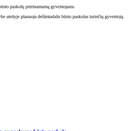
ių būsto paskolų prieinamumą gyventojams.
 ateityje planuoja dešimtadalis būsto paskolas turinčių gyventojų.