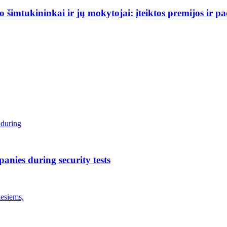
šimtukininkai ir jų mokytojai: įteiktos premijos ir p
anies during security tests