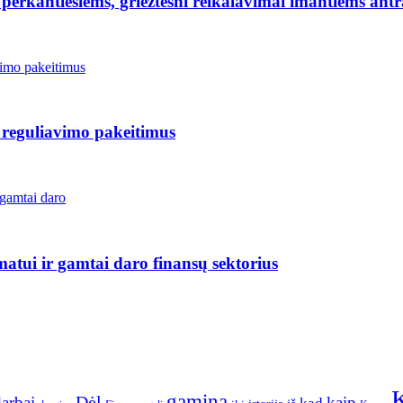
erkantiesiems, griežtesni reikalavimai imantiems antr
 reguliavimo pakeitimus
matui ir gamtai daro finansų sektorius
gamina
arbai
Dėl