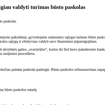
giau valdyti turimas būsto paskolas
 įstatymo pakeitimai, gyventojams sudarantys sąlygas turimas būsto pask
kolos sąlygų ir efektyviau valdyti savo finansinius įsipareigojimus.
ti derybinės galios „svarstykles“, kurios iki šiol buvo palankesnės bank
u susijusios procedūros.
sčiau paimtai paskolai padengti. Būsto paskolos refinansavimas supapras
nę būsto paskolos sutartį;