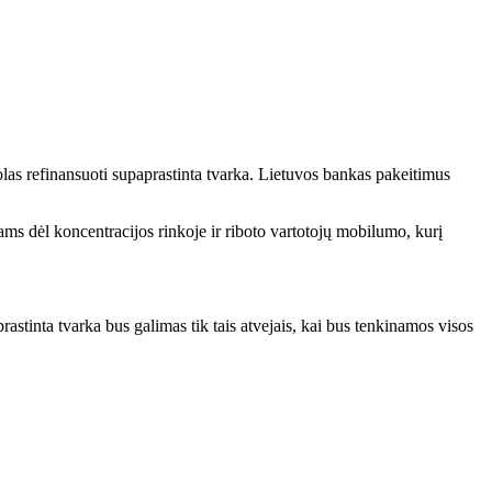
olas refinansuoti supaprastinta tvarka. Lietuvos bankas pakeitimus
ams dėl koncentracijos rinkoje ir riboto vartotojų mobilumo, kurį
tinta tvarka bus galimas tik tais atvejais, kai bus tenkinamos visos