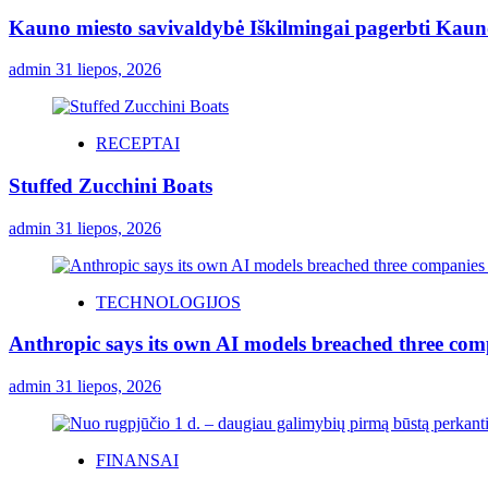
Kauno miesto savivaldybė Iškilmingai pagerbti Kauno 
admin
31 liepos, 2026
RECEPTAI
Stuffed Zucchini Boats
admin
31 liepos, 2026
TECHNOLOGIJOS
Anthropic says its own AI models breached three comp
admin
31 liepos, 2026
FINANSAI