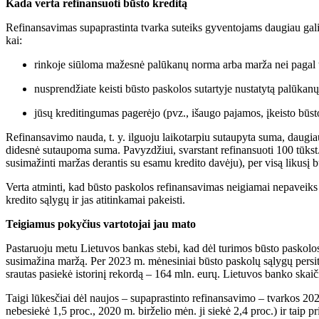
Kada verta refinansuoti būsto kreditą
Refinansavimas supaprastinta tvarka suteiks gyventojams daugiau galim
kai:
rinkoje siūloma mažesnė palūkanų norma arba marža nei pagal tu
nusprendžiate keisti būsto paskolos sutartyje nustatytą palūkan
jūsų kreditingumas pagerėjo (pvz., išaugo pajamos, įkeisto būst
Refinansavimo nauda, t. y. ilguoju laikotarpiu sutaupyta suma, daugiau
didesnė sutaupoma suma. Pavyzdžiui, svarstant refinansuoti 100 tūkst.
susimažinti maržas derantis su esamu kredito davėju), per visą likusį b
Verta atminti, kad būsto paskolos refinansavimas neigiamai nepaveiks jūs
kredito sąlygų ir jas atitinkamai pakeisti.
Teigiamus pokyčius vartotojai jau mato
Pastaruoju metu Lietuvos bankas stebi, kad dėl turimos būsto paskolos
susimažina maržą. Per 2023 m. mėnesiniai būsto paskolų sąlygų persitar
srautas pasiekė istorinį rekordą – 164 mln. eurų. Lietuvos banko skaiči
Taigi lūkesčiai dėl naujos – supaprastinto refinansavimo – tvarkos 202
nebesiekė 1,5 proc., 2020 m. birželio mėn. ji siekė 2,4 proc.) ir taip 