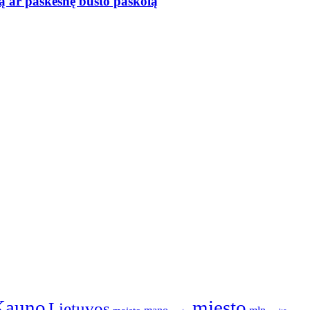
ą ar paskesnę būsto paskolą
Kauno
miesto
Lietuvos