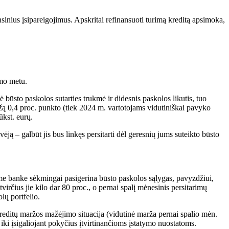
inius įsipareigojimus. Apskritai refinansuoti turimą kreditą apsimoka,
imo metu.
būsto paskolos sutarties trukmė ir didesnis paskolos likutis, tuo
žą 0,4 proc. punkto (tiek 2024 m. vartotojams vidutiniškai pavyko
ūkst. eurų.
ėją – galbūt jis bus linkęs persitarti dėl geresnių jums suteikto būsto
ame banke sėkmingai pasigerina būsto paskolos sąlygas, pavyzdžiui,
rčius jie kilo dar 80 proc., o pernai spalį mėnesinis persitarimų
lų portfelio.
kreditų maržos mažėjimo situacija (vidutinė marža pernai spalio mėn.
 iki įsigaliojant pokyčius įtvirtinančioms įstatymo nuostatoms.