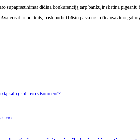
roceso supaprastinimas didina konkurenciją tarp bankų ir skatina pigesn
valgos duomenimis, pasinaudoti būsto paskolos refinansavimo galimybe
kokią kainą kainavo visuomenė?