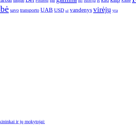
kaip
kad
istorija
iš
Finansų
iki
daugiau
gali
Kaune
ybė
virėjų
UAB
vandenys
transporto
USD
savo
yra
už