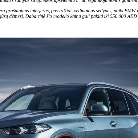
mėgaukitės ramybe su aplinkos apšvietimu ir itin reguliuojamomis galinė
 prašmatnus interjeras, pavyzdžiui, vėdinamos sėdynės, puiki BMW vai
kia jūsų dėmesį. Dabartinė šio modelio kaina gali pakilti iki 550 000 AE