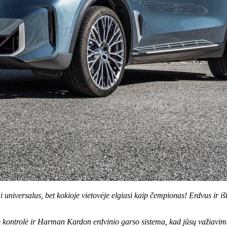
i universalus, bet kokioje vietovėje elgiasi kaip čempionas! Erdvus ir 
o kontrolė ir Harman Kardon erdvinio garso sistema, kad jūsų važiavim