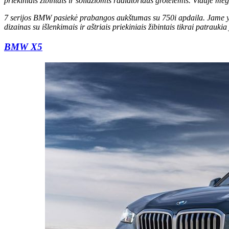
priekiniais žibintais ir solidžiomis radiatoriaus grotelėmis. Viduje 
7 serijos BMW pasiekė prabangos aukštumas su 750i apdaila. Jame yra
dizainas su išlenkimais ir aštriais priekiniais žibintais tikrai patrau
BMW X5