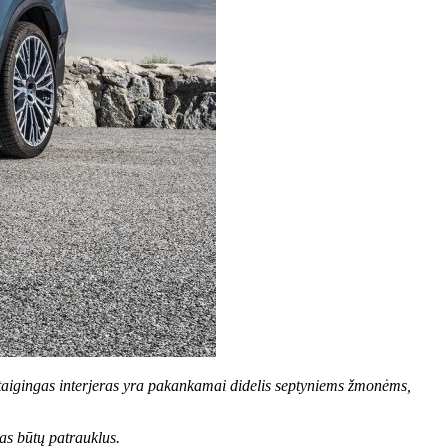
ištaigingas interjeras yra pakankamai didelis septyniems žmonėms,
as būtų patrauklus.