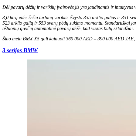
Dėl pavarų dėžių ir variklių įvairovės jis yra jaudinantis ir intuityv
3,0 litrų eilės šešių turbinų variklis išvysto 335 arklio galias ir 3
523 arklio galių ir 553 svarų pėdų sukimo momentu. Standartiškai jame y
aštuonių greičių automatinė pavarų dėžė, kad viskas būtų sklandžiai.
Šiuo metu BMX X5 gali kainuoti 360 000 AED – 390 000 AED JAE, pri
3 serijos BMW