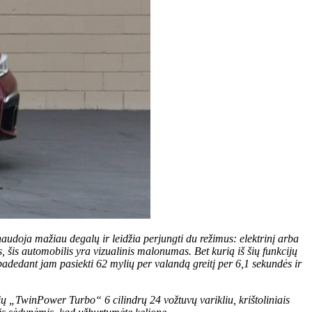
doja mažiau degalų ir leidžia perjungti du režimus: elektrinį arba
, šis automobilis yra vizualinis malonumas. Bet kurią iš šių funkcijų
, padedant jam pasiekti 62 mylių per valandą greitį per 6,1 sekundės ir
čių „TwinPower Turbo“ 6 cilindrų 24 vožtuvų varikliu, krištoliniais