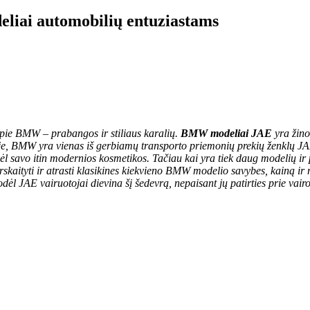
iai automobilių entuziastams
 apie BMW – prabangos ir stiliaus karalių.
BMW modeliai JAE
yra žino
koje, BMW yra vienas iš gerbiamų transporto priemonių prekių ženklų J
l savo itin modernios kosmetikos. Tačiau kai yra tiek daug modelių ir pa
perskaityti ir atrasti klasikines kiekvieno BMW modelio savybes, kainą i
odėl JAE vairuotojai dievina šį šedevrą, nepaisant jų patirties prie vairo