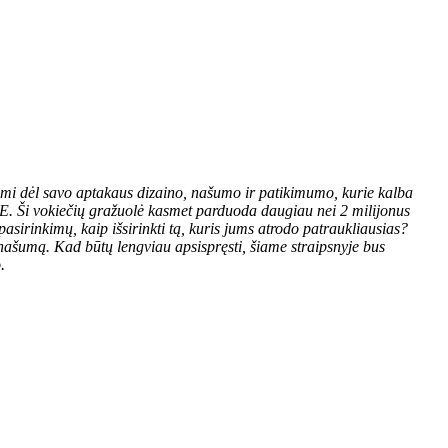
mi dėl savo aptakaus dizaino, našumo ir patikimumo, kurie kalba
AE. Ši vokiečių gražuolė kasmet parduoda daugiau nei 2 milijonus
sirinkimų, kaip išsirinkti tą, kuris jums atrodo patraukliausias?
r našumą. Kad būtų lengviau apsispręsti, šiame straipsnyje bus
.