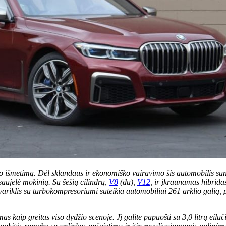
išmetimą. Dėl sklandaus ir ekonomiško vairavimo šis automobilis sunau
 saujelė mokinių. Su šešių cilindrų,
V8
(du),
V12
, ir įkraunamas hibridas
rų variklis su turbokompresoriumi suteikia automobiliui 261 arklio galią
s kaip greitas viso dydžio scenoje. Jį galite papuošti su 3,0 litrų eilu