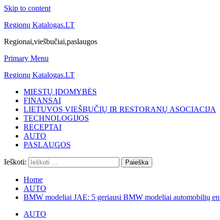
Skip to content
Regionų Katalogas.LT
Regionai,viešbučiai,paslaugos
Primary Menu
Regionų Katalogas.LT
MIESTŲ ĮDOMYBĖS
FINANSAI
LIETUVOS VIEŠBUČIŲ IR RESTORANŲ ASOCIACIJA
TECHNOLOGIJOS
RECEPTAI
AUTO
PASLAUGOS
Ieškoti:
Home
AUTO
BMW modeliai JAE: 5 geriausi BMW modeliai automobilių en
AUTO