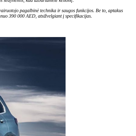
mis sėdynėmis, kad užburtumėte kelionę.
ruotojo pagalbinė technika ir saugos funkcijos. Be to, aptakus
D nuo 390 000 AED, atsižvelgiant į specifikacijas.