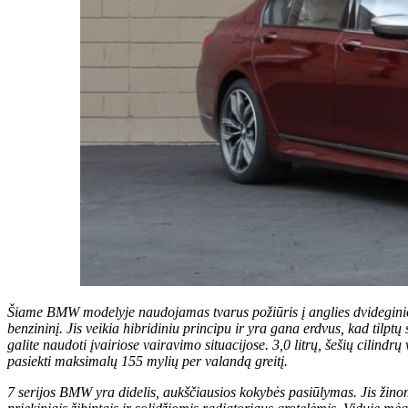
Šiame BMW modelyje naudojamas tvarus požiūris į anglies dvideginio 
benzininį. Jis veikia hibridiniu principu ir yra gana erdvus, kad tilptų
galite naudoti įvairiose vairavimo situacijose. 3,0 litrų, šešių cilind
pasiekti maksimalų 155 mylių per valandą greitį.
7 serijos BMW yra didelis, aukščiausios kokybės pasiūlymas. Jis žinoma