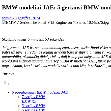
BMW modeliai JAE: 5 geriausi BMW model
admin
25 gegužės, 2024
Skaitymo laikas:
5 minutės, 53 sekundės
Jei gyvenate JAE ir esate automobilių entuziastas, turite žinoti viską
patys už save. Turėdamas lojalių gerbėjų bazę ir stiprią buvimą rin
automobilių, užimančių didelę rinkos dalį ir taip pat mėgstama JAE dė
Norėdami sužinoti daugiau apie Top 5
BMW modeliai JAE
, turite 
nagrinėjama, kuo kiekvienas modelis skiriasi nuo kitų, ir sužinosite, k
Turinys
5 populiariausi BMW modeliai JAE
7 serijos BMW
BMW X5
3 serijos BMW
5 serijos BMW