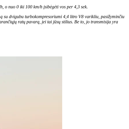
h, o nuo 0 iki 100 km/h įsibėgėti vos per 4,3 sek.
ymą su dvigubu turbokompresoriumi 4,4 litro V8 varikliu, pasižyminčiu
nčiųjų ratų pavarą, jei tai jūsų stilius. Be to, jo transmisija yra