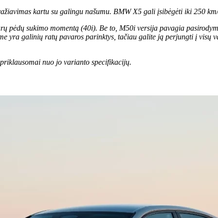
us važiavimas kartu su galingu našumu. BMW X5 gali įsibėgėti iki 250 km/
31 svarų pėdų sukimo momentą (40i). Be to, M50i versija pavagia pasirod
ra galinių ratų pavaros parinktys, tačiau galite ją perjungti į visų vara
klausomai nuo jo varianto specifikacijų.