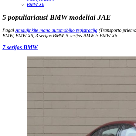
BMW X6
5 populiariausi BMW modeliai JAE
Pagal
Atnaujinkite mano automobilio registraciją
(Transporto priemon
BMW, BMW X5, 3 serijos BMW, 5 serijos BMW ir BMW X6.
7 serijos BMW