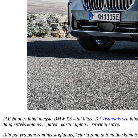
JAE žmonės labai mėgsta BMW X5 – tai hitas. Tai
Visureigis
yra laba
daug erdvės kojoms ir galvai, kartu talpina ir krovinių erdvę.
Taip pat yra panoraminis stoglangis, keturių zonų automatinė klimat