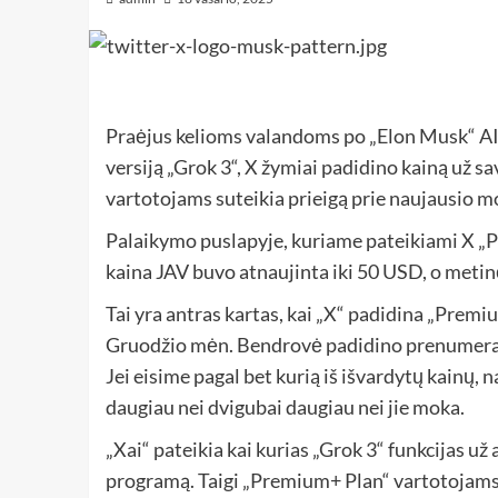
Praėjus kelioms valandoms po „Elon Musk“ AI 
versiją „Grok 3“, X žymiai padidino kainą už 
vartotojams suteikia prieigą prie naujausio m
Palaikymo puslapyje, kuriame pateikiami X 
kaina JAV buvo atnaujinta iki 50 USD, o metin
Tai yra antras kartas, kai „X“ padidina „Prem
Gruodžio mėn. Bendrovė padidino prenumerat
Jei eisime pagal bet kurią iš išvardytų kainų
daugiau nei dvigubai daugiau nei jie moka.
„Xai“ pateikia kai kurias „Grok 3“ funkcijas už
programą. Taigi „Premium+ Plan“ vartotojams b