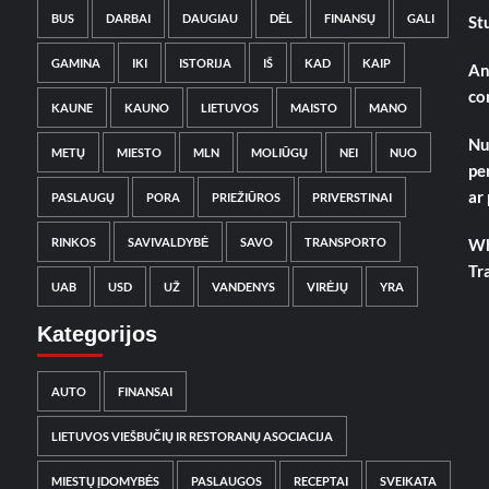
BUS
DARBAI
DAUGIAU
DĖL
FINANSŲ
GALI
St
GAMINA
IKI
ISTORIJA
IŠ
KAD
KAIP
An
co
KAUNE
KAUNO
LIETUVOS
MAISTO
MANO
Nu
METŲ
MIESTO
MLN
MOLIŪGŲ
NEI
NUO
pe
ar
PASLAUGŲ
PORA
PRIEŽIŪROS
PRIVERSTINAI
RINKOS
SAVIVALDYBĖ
SAVO
TRANSPORTO
Wh
Tr
UAB
USD
UŽ
VANDENYS
VIRĖJŲ
YRA
Kategorijos
AUTO
FINANSAI
LIETUVOS VIEŠBUČIŲ IR RESTORANŲ ASOCIACIJA
MIESTŲ ĮDOMYBĖS
PASLAUGOS
RECEPTAI
SVEIKATA