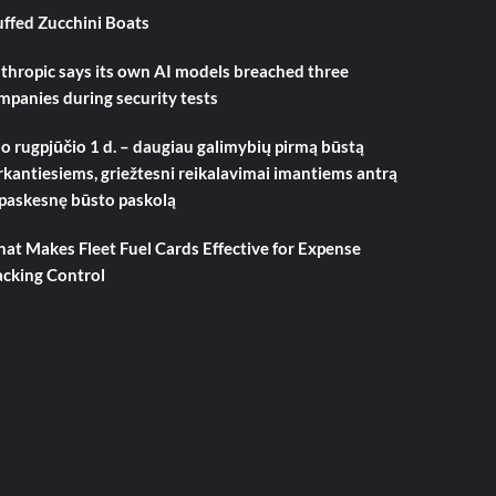
uffed Zucchini Boats
thropic says its own AI models breached three
mpanies during security tests
o rugpjūčio 1 d. – daugiau galimybių pirmą būstą
rkantiesiems, griežtesni reikalavimai imantiems antrą
 paskesnę būsto paskolą
at Makes Fleet Fuel Cards Effective for Expense
acking Control