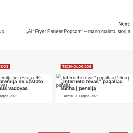
Next:
uo
„Air Fryer Paneer Popcorn“ – mano maisto istorija
IJOS
TECHNOLOGIJOS
premija be užstato
„Interneto tėvas“ pagaliau
mus vadovas
išeina į pensiją
 liepos, 2026
admin
1 liepos, 2026