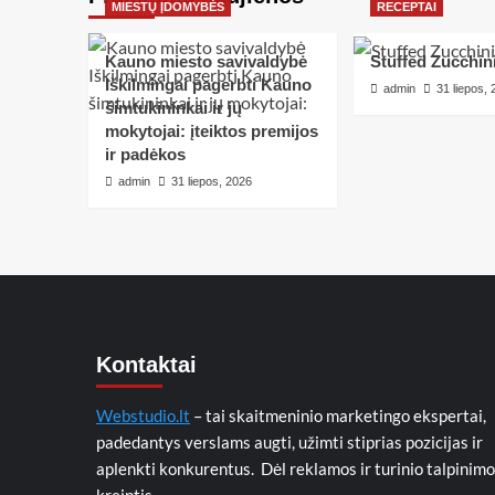
MIESTŲ ĮDOMYBĖS
RECEPTAI
Kauno miesto savivaldybė
Stuffed Zucchin
Iškilmingai pagerbti Kauno
admin
31 liepos,
šimtukininkai ir jų
mokytojai: įteiktos premijos
ir padėkos
admin
31 liepos, 2026
Kontaktai
Webstudio.lt
– tai skaitmeninio marketingo ekspertai,
padedantys verslams augti, užimti stiprias pozicijas ir
aplenkti konkurentus. Dėl reklamos ir turinio talpinimo