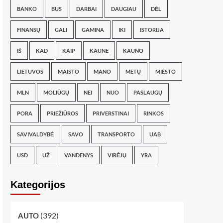
BANKO
BUS
DARBAI
DAUGIAU
DĖL
FINANSŲ
GALI
GAMINA
IKI
ISTORIJA
IŠ
KAD
KAIP
KAUNE
KAUNO
LIETUVOS
MAISTO
MANO
METŲ
MIESTO
MLN
MOLIŪGŲ
NEI
NUO
PASLAUGŲ
PORA
PRIEŽIŪROS
PRIVERSTINAI
RINKOS
SAVIVALDYBĖ
SAVO
TRANSPORTO
UAB
USD
UŽ
VANDENYS
VIRĖJŲ
YRA
Kategorijos
(392)
AUTO