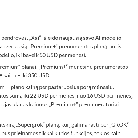
bendrovės, „Xai“ išleido naujausią savo AI modelio
savo geriausią „Premium+“ prenumeratos planą, kuris
odelio, iki beveik 50 USD per mėnesį.
„Premium“ planai, „Premium+“ mėnesinė prenumeratos
ė kaina – iki 350 USD.
ium+“ plano kainą per pastaruosius porą mėnesių.
os sumą iki 22 USD per mėnesį nuo 16 USD per mėnesį.
, naujas planas kainuos „Premium+“ prenumeratoriai
 atskirą „Supergrok“ planą, kurį galima rasti per „GROK“
us prieinamos tik kai kurios funkcijos, tokios kaip