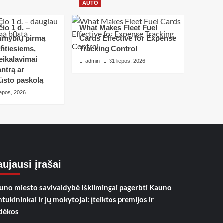
AUTO
io 1 d. –
What Makes Fleet Fuel
limybių pirmą
Cards Effective for Expense
ntiesiems,
Tracking Control
eikalavimai
admin
31 liepos, 2026
ntrą ar
ūsto paskolą
iepos, 2026
ujausi įrašai
uno miesto savivaldybė Iškilmingai pagerbti Kauno
mtukininkai ir jų mokytojai: įteiktos premijos ir
dėkos