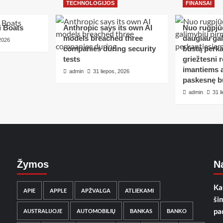
TECHNOLOGIJOS
FINANSAI
i Boats
Anthropic says its own AI
Nuo rugpjūč
models breached three
daugiau ga
 2026
companies during security
būstą perka
tests
griežtesni r
imantiems a
admin
31 liepos, 2026
paskesnę b
admin
31 l
Žymos
Na
Ka
APIE
APPLE
APŽVALGA
ATLIEKAMI
ši
pa
AUSTRALIJOJE
AUTOMOBILIŲ
BANKAS
BANKO