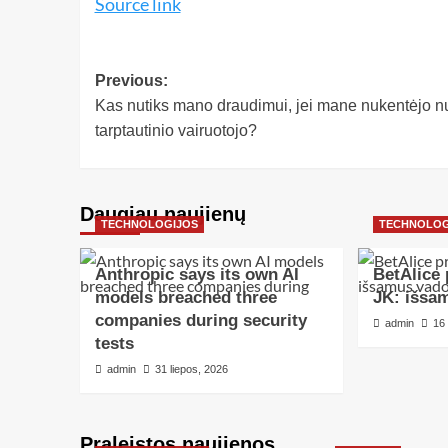
Source link
Previous:
Kas nutiks mano draudimui, jei mane nukentėjo n
tarptautinio vairuotojo?
Daugiau naujienų
TECHNOLOGIJOS
TECHNOLOG
Anthropic says its own AI
BetAlice 
models breached three
JK: išsa
companies during security
admin
16
tests
admin
31 liepos, 2026
Praleistos naujienos