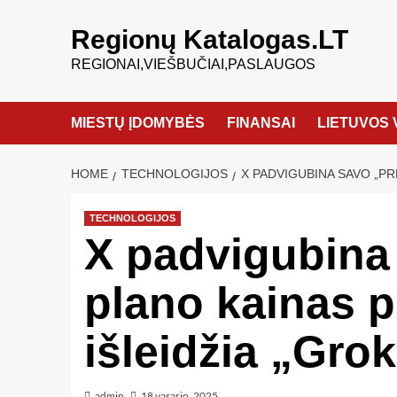
Regionų Katalogas.LT
REGIONAI,VIEŠBUČIAI,PASLAUGOS
MIESTŲ ĮDOMYBĖS
FINANSAI
LIETUVOS 
HOME
TECHNOLOGIJOS
X PADVIGUBINA SAVO „PRE
TECHNOLOGIJOS
X padvigubina
plano kainas po
išleidžia „Grok
admin
18 vasario, 2025