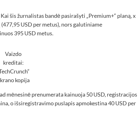
 Kai šis žurnalistas bandė pasirašyti „Premium+“ planą, x
 (477,95 USD per metus), nors galutiniame
kainuos 395 USD metus.
Vaizdo
kreditai:
TechCrunch“
krano kopija
kad mėnesinė prenumerata kainuoja 50 USD, registracijos
na, o išsiregistravimo puslapis apmokestina 40 USD per