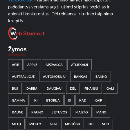
padedantys verslams augti, užimti stiprias pozicijas ir
aplenkti konkurentus. Dėl reklamos ir turinio talpinimo
kreiptis.
Žymos
APIE
APPLE
APŽVALGA
ATLIEKAMI
AUSTRALIJOJE
AUTOMOBILIŲ
BANKAS
BANKO
BUS
DARBAI
DAUGIAU
DĖL
FINANSŲ
GALI
GAMINA
IKI
ISTORIJA
IŠ
KAD
KAIP
KAUNE
KAUNO
LIETUVOS
MAISTO
MANO
METŲ
MIESTO
MLN
MOLIŪGŲ
NEI
NUO