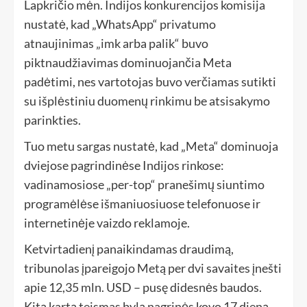
Lapkričio mėn. Indijos konkurencijos komisija
nustatė, kad „WhatsApp“ privatumo
atnaujinimas „imk arba palik“ buvo
piktnaudžiavimas dominuojančia Meta
padėtimi, nes vartotojas buvo verčiamas sutikti
su išplėstiniu duomenų rinkimu be atsisakymo
parinkties.
Tuo metu sargas nustatė, kad „Meta“ dominuoja
dviejose pagrindinėse Indijos rinkose:
vadinamosiose „per-top“ pranešimų siuntimo
programėlėse išmaniuosiuose telefonuose ir
internetinėje vaizdo reklamoje.
Ketvirtadienį panaikindamas draudimą,
tribunolas įpareigojo Metą per dvi savaites įnešti
apie 12,35 mln. USD – pusę didesnės baudos.
Kitą kartą teismas bylą nagrinės kovo 17 dieną.