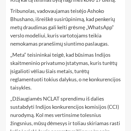
Tribunolas, vadovaujamas teisėjo Ashoko
Bhushano, išreiškė susirūpinimą, kad penkerių
metų draudimas gali kelti grėsmę „WhatsApp“
verslo modeliui, kuris vartotojams teikia
nemokamas pranešimų siuntimo paslaugas.
„Meta“ teisininkai teigė, kad būsimas Indijos
skaitmeninio privatumo įstatymas, kuris turėtų
įsigalioti vėliau šiais metais, turėtų
reglamentuoti tokius dalykus, o ne konkurencijos
taisykles.
„Džiaugiamės NCLAT sprendimu iš dalies
sustabdyti Indijos konkurencijos komisijos (CCI)
nurodymą. Kol mes vertinsime tolesnius
žingsnius, mūsų dėmesys ir toliau skiriamas rasti