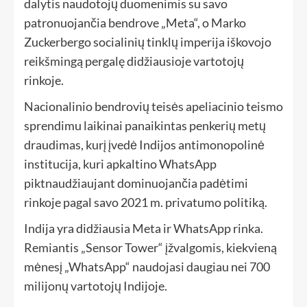
dalytis naudotojų duomenimis su savo
patronuojančia bendrove „Meta“, o Marko
Zuckerbergo socialinių tinklų imperija iškovojo
reikšmingą pergalę didžiausioje vartotojų
rinkoje.
Nacionalinio bendrovių teisės apeliacinio teismo
sprendimu laikinai panaikintas penkerių metų
draudimas, kurį įvedė Indijos antimonopolinė
institucija, kuri apkaltino WhatsApp
piktnaudžiaujant dominuojančia padėtimi
rinkoje pagal savo 2021 m. privatumo politiką.
Indija yra didžiausia Meta ir WhatsApp rinka.
Remiantis „Sensor Tower“ įžvalgomis, kiekvieną
mėnesį „WhatsApp“ naudojasi daugiau nei 700
milijonų vartotojų Indijoje.