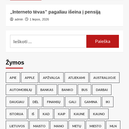
„Interneto tėvas“ pagaliau išeina į pensiją
admin
1 liepos, 2026
Žymos
APIE
APPLE
APŽVALGA
ATLIEKAMI
AUSTRALIJOJE
AUTOMOBILIŲ
BANKAS
BANKO
BUS
DARBAI
DAUGIAU
DĖL
FINANSŲ
GALI
GAMINA
IKI
ISTORIJA
IŠ
KAD
KAIP
KAUNE
KAUNO
LIETUVOS
MAISTO
MANO
METŲ
MIESTO
MLN