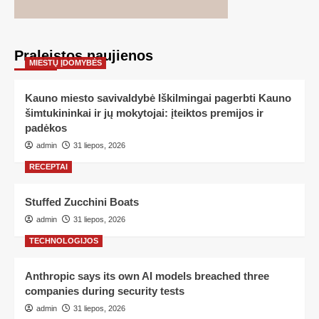
Praleistos naujienos
MIESTŲ ĮDOMYBĖS
Kauno miesto savivaldybė Iškilmingai pagerbti Kauno
šimtukininkai ir jų mokytojai: įteiktos premijos ir
padėkos
admin
31 liepos, 2026
RECEPTAI
Stuffed Zucchini Boats
admin
31 liepos, 2026
TECHNOLOGIJOS
Anthropic says its own AI models breached three
companies during security tests
admin
31 liepos, 2026