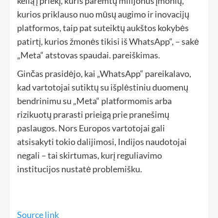
kelią į priekį, kuris paremtų milijonus įmonių,
kurios priklauso nuo mūsų augimo ir inovacijų
platformos, taip pat suteiktų aukštos kokybės
patirtį, kurios žmonės tikisi iš WhatsApp“, – sakė
„Meta“ atstovas spaudai. pareiškimas.
Ginčas prasidėjo, kai „WhatsApp“ pareikalavo,
kad vartotojai sutiktų su išplėstiniu duomenų
bendrinimu su „Meta“ platformomis arba
rizikuotų prarasti prieigą prie pranešimų
paslaugos. Nors Europos vartotojai gali
atsisakyti tokio dalijimosi, Indijos naudotojai
negali – tai skirtumas, kurį reguliavimo
institucijos nustatė problemišku.
Source link