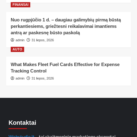
FINANSAI
Nuo rugpjūčio 1 d. – daugiau galimybių pirmą būstą
perkantiesiems, griežtesni reikalavimai imantiems
antrą ar paskesnę būsto paskolą
admin
31 liepos, 2026
AUTO
What Makes Fleet Fuel Cards Effective for Expense
Tracking Control
admin
31 liepos, 2026
Kontaktai
Webstudio.lt
– tai skaitmeninio marketingo ekspertai,