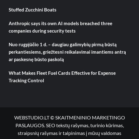
Stuffed Zucchini Boats
Anthropic says its own AI models breached three
companies during security tests
Nuo rugpjūčio 1 d. – daugiau galimybių pirmą būstą
perkantiesiems, griežtesni reikalavimai imantiems antrą
ar paskesnę būsto paskolą
What Makes Fleet Fuel Cards Effective for Expense
Tracking Control
WEBSTUDIO.LT © SKAITMENINIO MARKETINGO
PASLAUGOS. SEO tekstų rašymas, turinio kūrimas,
straipsnių rašymas ir talpinimas į mūsų valdomas