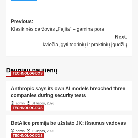
Previous:
Klasikinės daržovės „Fajita“ – gamina pora
Next:
kviečia įgyti teorinių ir praktinių įgūdžių
Daugiau naujienų
TECHNOLOGIJOS
Anthropic says its own AI models breached three
companies during security tests
admin
31 liepos, 2026
TECHNOLOGIJOS
BetAlice premija be užstato JK: išsamus vadovas
admin
16 liepos, 2026
TECHNOLOGIJOS