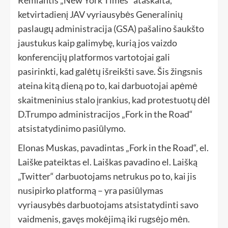
ketvirtadienį JAV vyriausybės Generalinių
paslaugų administracija (GSA) pašalino šaukšto
jaustukus kaip galimybę, kurią jos vaizdo
konferencijų platformos vartotojai gali
pasirinkti, kad galėtų išreikšti save. Šis žingsnis
ateina kitą dieną po to, kai darbuotojai apėmė
skaitmeninius stalo įrankius, kad protestuotų dėl
D.Trumpo administracijos „Fork in the Road“
atsistatydinimo pasiūlymo.
Elonas Muskas, pavadintas „Fork in the Road“, el.
Laiške pateiktas el. Laiškas pavadino el. Laišką
„Twitter“ darbuotojams netrukus po to, kai jis
nusipirko platformą – yra pasiūlymas
vyriausybės darbuotojams atsistatydinti savo
vaidmenis, gavęs mokėjimą iki rugsėjo mėn.