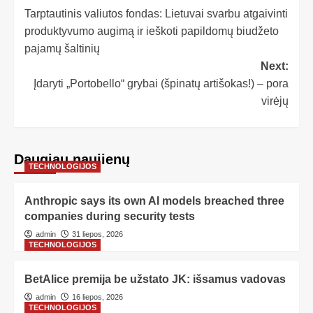
Tarptautinis valiutos fondas: Lietuvai svarbu atgaivinti
produktyvumo augimą ir ieškoti papildomų biudžeto
pajamų šaltinių
Next:
Įdaryti „Portobello“ grybai (špinatų artišokas!) – pora
virėjų
Daugiau naujienų
TECHNOLOGIJOS
Anthropic says its own AI models breached three
companies during security tests
admin
31 liepos, 2026
TECHNOLOGIJOS
BetAlice premija be užstato JK: išsamus vadovas
admin
16 liepos, 2026
TECHNOLOGIJOS