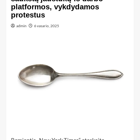
platformos, vykdydamos
protestus
admin
6 vasario, 2025
Remiantis „New York Times“ ataskaita,