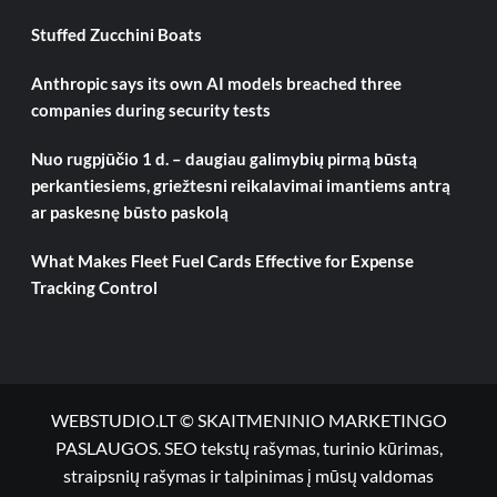
Stuffed Zucchini Boats
Anthropic says its own AI models breached three
companies during security tests
Nuo rugpjūčio 1 d. – daugiau galimybių pirmą būstą
perkantiesiems, griežtesni reikalavimai imantiems antrą
ar paskesnę būsto paskolą
What Makes Fleet Fuel Cards Effective for Expense
Tracking Control
WEBSTUDIO.LT © SKAITMENINIO MARKETINGO
PASLAUGOS. SEO tekstų rašymas, turinio kūrimas,
straipsnių rašymas ir talpinimas į mūsų valdomas