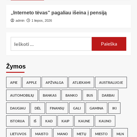
„Interneto tėvas“ pagaliau išeina į pensiją
admin
1 liepos, 2026
Žymos
APIE
APPLE
APŽVALGA
ATLIEKAMI
AUSTRALIJOJE
AUTOMOBILIŲ
BANKAS
BANKO
BUS
DARBAI
DAUGIAU
DĖL
FINANSŲ
GALI
GAMINA
IKI
ISTORIJA
IŠ
KAD
KAIP
KAUNE
KAUNO
LIETUVOS
MAISTO
MANO
METŲ
MIESTO
MLN