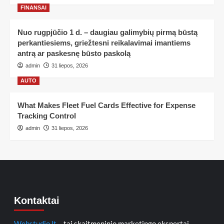
FINANSAI
Nuo rugpjūčio 1 d. – daugiau galimybių pirmą būstą
perkantiesiems, griežtesni reikalavimai imantiems
antrą ar paskesnę būsto paskolą
admin
31 liepos, 2026
AUTO
What Makes Fleet Fuel Cards Effective for Expense
Tracking Control
admin
31 liepos, 2026
Kontaktai
Webstudio.lt
– tai skaitmeninio marketingo ekspertai,