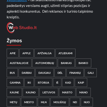
padedantys verslams augti, užimti stiprias pozicijas ir
aplenkti konkurentus. Dėl reklamos ir turinio talpinimo
kreiptis.
Žymos
APIE
APPLE
APŽVALGA
ATLIEKAMI
AUSTRALIJOJE
AUTOMOBILIŲ
BANKAS
BANKO
BUS
DARBAI
DAUGIAU
DĖL
FINANSŲ
GALI
GAMINA
IKI
ISTORIJA
IŠ
KAD
KAIP
KAUNE
KAUNO
LIETUVOS
MAISTO
MANO
METŲ
MIESTO
MLN
MOLIŪGŲ
NEI
NUO