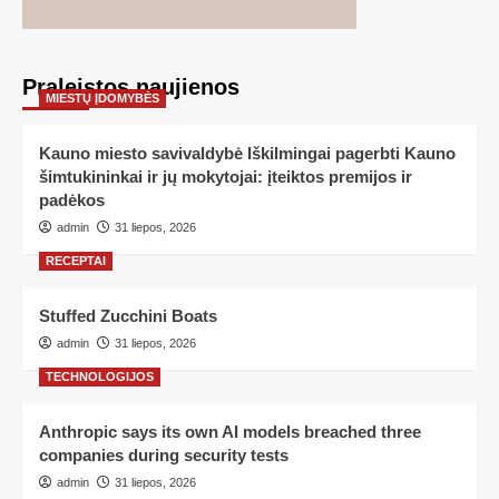
Praleistos naujienos
MIESTŲ ĮDOMYBĖS
Kauno miesto savivaldybė Iškilmingai pagerbti Kauno
šimtukininkai ir jų mokytojai: įteiktos premijos ir
padėkos
admin
31 liepos, 2026
RECEPTAI
Stuffed Zucchini Boats
admin
31 liepos, 2026
TECHNOLOGIJOS
Anthropic says its own AI models breached three
companies during security tests
admin
31 liepos, 2026