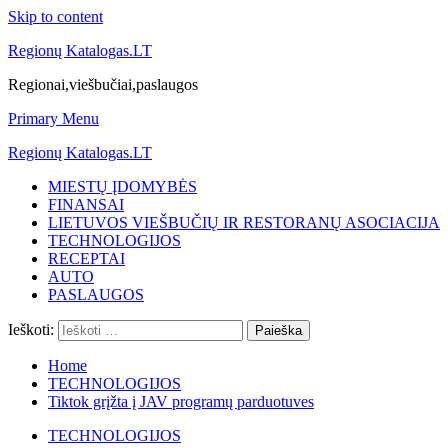
Skip to content
Regionų Katalogas.LT
Regionai,viešbučiai,paslaugos
Primary Menu
Regionų Katalogas.LT
MIESTŲ ĮDOMYBĖS
FINANSAI
LIETUVOS VIEŠBUČIŲ IR RESTORANŲ ASOCIACIJA
TECHNOLOGIJOS
RECEPTAI
AUTO
PASLAUGOS
Ieškoti:
Home
TECHNOLOGIJOS
Tiktok grįžta į JAV programų parduotuves
TECHNOLOGIJOS