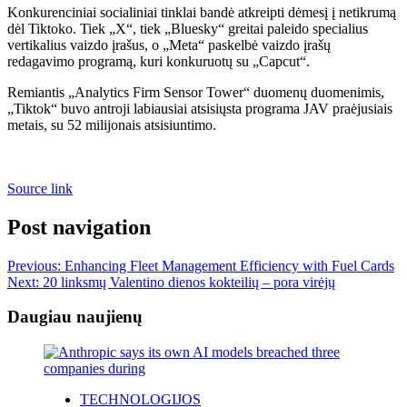
Konkurenciniai socialiniai tinklai bandė atkreipti dėmesį į netikrumą
dėl Tiktoko. Tiek „X“, tiek „Bluesky“ greitai paleido specialius
vertikalius vaizdo įrašus, o „Meta“ paskelbė vaizdo įrašų
redagavimo programą, kuri konkuruotų su „Capcut“.
Remiantis „Analytics Firm Sensor Tower“ duomenų duomenimis,
„Tiktok“ buvo antroji labiausiai atsisiųsta programa JAV praėjusiais
metais, su 52 milijonais atsisiuntimo.
Source link
Post navigation
Previous:
Enhancing Fleet Management Efficiency with Fuel Cards
Next:
20 linksmų Valentino dienos kokteilių – pora virėjų
Daugiau naujienų
TECHNOLOGIJOS