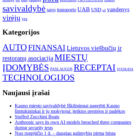
PRIVERSTINAI
moliūgų
nei
savivaldybė
UAB
vandenys
transporto
USD
savo
už
virėjų
yra
Kategorijos
AUTO
FINANSAI
Lietuvos viešbučių ir
MIESTŲ
restoranų asociacija
ĮDOMYBĖS
RECEPTAI
PASLAUGOS
SVEIKATA
TECHNOLOGIJOS
Naujausi įrašai
Kauno miesto savivaldybė Iškilmingai pagerbti Kauno
šimtukininkai ir jų mokytojai: įteiktos premijos ir padėkos
Stuffed Zucchini Boats
Anthropic says its own AI models breached three companies
during security tests
Nuo rugpjūčio 1 d. – daugiau galimybių pirmą būstą