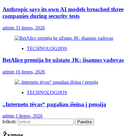
Anthropic says its own AI models breached three
companies during security tests
admin
31 liepos, 2026
TECHNOLOGIJOS
BetAlice premija be užstato JK: išsamus vadovas
admin
16 liepos, 2026
TECHNOLOGIJOS
„Interneto tėvas“ pagaliau išeina į pensiją
admin
1 liepos, 2026
Ieškoti:
Žymos