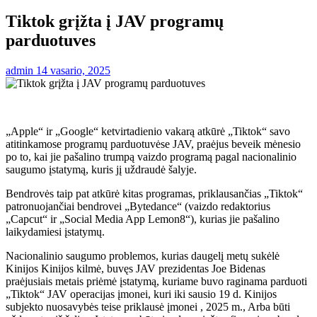
Tiktok grįžta į JAV programų
parduotuves
admin
14 vasario, 2025
„Apple“ ir „Google“ ketvirtadienio vakarą atkūrė „Tiktok“ savo
atitinkamose programų parduotuvėse JAV, praėjus beveik mėnesio
po to, kai jie pašalino trumpą vaizdo programą pagal nacionalinio
saugumo įstatymą, kuris jį uždraudė šalyje.
Bendrovės taip pat atkūrė kitas programas, priklausančias „Tiktok“
patronuojančiai bendrovei „Bytedance“ (vaizdo redaktorius
„Capcut“ ir „Social Media App Lemon8“), kurias jie pašalino
laikydamiesi įstatymų.
Nacionalinio saugumo problemos, kurias daugelį metų sukėlė
Kinijos Kinijos kilmė, buvęs JAV prezidentas Joe Bidenas
praėjusiais metais priėmė įstatymą, kuriame buvo raginama parduoti
„Tiktok“ JAV operacijas įmonei, kuri iki sausio 19 d. Kinijos
subjekto nuosavybės teise priklausė įmonei , 2025 m., Arba būti