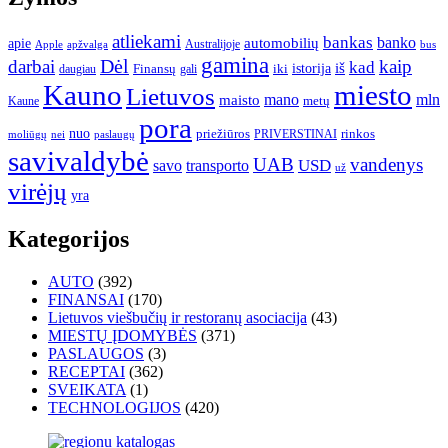
atliekami
bankas
banko
apie
automobilių
Apple
apžvalga
Australijoje
bus
gamina
darbai
Dėl
kaip
kad
istorija
iš
Finansų
iki
daugiau
gali
Kauno
miesto
Lietuvos
mano
mln
maisto
metų
Kaune
pora
nuo
priežiūros
rinkos
paslaugų
PRIVERSTINAI
moliūgų
nei
savivaldybė
UAB
vandenys
transporto
USD
savo
už
virėjų
yra
Kategorijos
AUTO
(392)
FINANSAI
(170)
Lietuvos viešbučių ir restoranų asociacija
(43)
MIESTŲ ĮDOMYBĖS
(371)
PASLAUGOS
(3)
RECEPTAI
(362)
SVEIKATA
(1)
TECHNOLOGIJOS
(420)