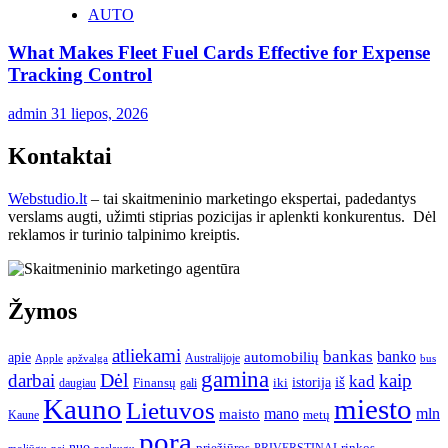
AUTO
What Makes Fleet Fuel Cards Effective for Expense
Tracking Control
admin
31 liepos, 2026
Kontaktai
Webstudio.lt
– tai skaitmeninio marketingo ekspertai, padedantys
verslams augti, užimti stiprias pozicijas ir aplenkti konkurentus. Dėl
reklamos ir turinio talpinimo kreiptis.
Žymos
atliekami
bankas
banko
apie
automobilių
Apple
apžvalga
Australijoje
bus
gamina
darbai
Dėl
kaip
kad
istorija
iš
Finansų
iki
daugiau
gali
Kauno
miesto
Lietuvos
mano
mln
maisto
metų
Kaune
pora
nuo
priežiūros
rinkos
paslaugų