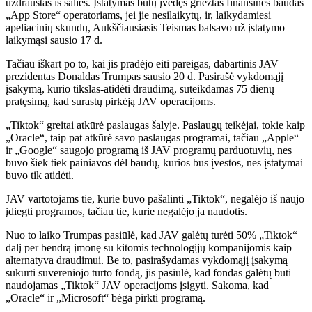
uždraustas iš šalies. Įstatymas būtų įvedęs griežtas finansines baudas
„App Store“ operatoriams, jei jie nesilaikytų, ir, laikydamiesi
apeliacinių skundų, Aukščiausiasis Teismas balsavo už įstatymo
laikymąsi sausio 17 d.
Tačiau iškart po to, kai jis pradėjo eiti pareigas, dabartinis JAV
prezidentas Donaldas Trumpas sausio 20 d. Pasirašė vykdomąjį
įsakymą, kurio tikslas-atidėti draudimą, suteikdamas 75 dienų
pratęsimą, kad surastų pirkėją JAV operacijoms.
„Tiktok“ greitai atkūrė paslaugas šalyje. Paslaugų teikėjai, tokie kaip
„Oracle“, taip pat atkūrė savo paslaugas programai, tačiau „Apple“
ir „Google“ saugojo programą iš JAV programų parduotuvių, nes
buvo šiek tiek painiavos dėl baudų, kurios bus įvestos, nes įstatymai
buvo tik atidėti.
JAV vartotojams tie, kurie buvo pašalinti „Tiktok“, negalėjo iš naujo
įdiegti programos, tačiau tie, kurie negalėjo ja naudotis.
Nuo to laiko Trumpas pasiūlė, kad JAV galėtų turėti 50% „Tiktok“
dalį per bendrą įmonę su kitomis technologijų kompanijomis kaip
alternatyva draudimui. Be to, pasirašydamas vykdomąjį įsakymą
sukurti suvereniojo turto fondą, jis pasiūlė, kad fondas galėtų būti
naudojamas „Tiktok“ JAV operacijoms įsigyti. Sakoma, kad
„Oracle“ ir „Microsoft“ bėga pirkti programą.