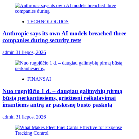
TECHNOLOGIJOS
Anthropic says its own AI models breached three
companies during security tests
admin
31 liepos, 2026
FINANSAI
Nuo rugpjūčio 1 d. – daugiau galimybių pirmą
būstą perkantiesiems, griežtesni reikalavimai
imantiems antrą ar paskesnę būsto paskolą
admin
31 liepos, 2026