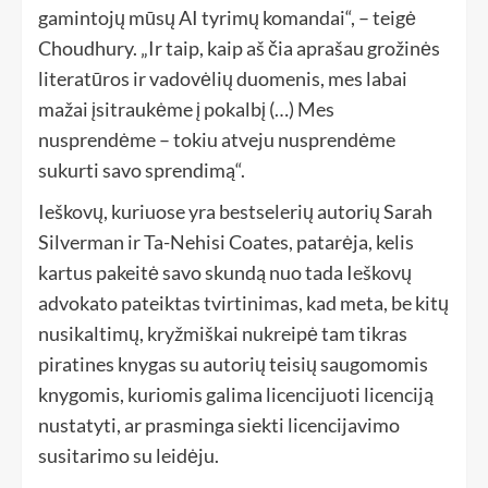
gamintojų mūsų AI tyrimų komandai“, – teigė
Choudhury. „Ir taip, kaip aš čia aprašau grožinės
literatūros ir vadovėlių duomenis, mes labai
mažai įsitraukėme į pokalbį (…) Mes
nusprendėme – tokiu atveju nusprendėme
sukurti savo sprendimą“.
Ieškovų, kuriuose yra bestselerių autorių Sarah
Silverman ir Ta-Nehisi Coates, patarėja, kelis
kartus pakeitė savo skundą nuo tada Ieškovų
advokato pateiktas tvirtinimas, kad meta, be kitų
nusikaltimų, kryžmiškai nukreipė tam tikras
piratines knygas su autorių teisių saugomomis
knygomis, kuriomis galima licencijuoti licenciją
nustatyti, ar prasminga siekti licencijavimo
susitarimo su leidėju.