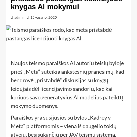
knygas AI mokymui
admin
15 vasario, 2025
Naujos teismo paraiškos AI autorių teisių byloje
prieš „Meta“ suteikia ankstesnių pranešimų, kad
bendrovė „pristabdė“ diskusijas su knygų
leidėjais dėl licencijavimo sandorių, kad kai
kuriuos savo generatyvius AI modelius pateiktų
mokymo duomenys.
Paraiškos yra susijusios su bylos „Kadrey v.
Meta“ platformomis – viena iš daugelio tokių
atvejų, besisukančių per JAV teismų sistemą,