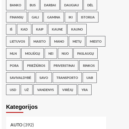
BANKO
BUS
DARBAI
DAUGIAU
DĖL
FINANSŲ
GALI
GAMINA
IKI
ISTORIJA
IŠ
KAD
KAIP
KAUNE
KAUNO
LIETUVOS
MAISTO
MANO
METŲ
MIESTO
MLN
MOLIŪGŲ
NEI
NUO
PASLAUGŲ
PORA
PRIEŽIŪROS
PRIVERSTINAI
RINKOS
SAVIVALDYBĖ
SAVO
TRANSPORTO
UAB
USD
UŽ
VANDENYS
VIRĖJŲ
YRA
Kategorijos
(392)
AUTO