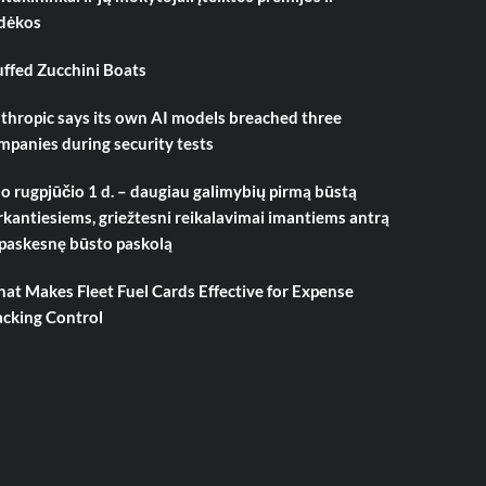
dėkos
uffed Zucchini Boats
thropic says its own AI models breached three
mpanies during security tests
o rugpjūčio 1 d. – daugiau galimybių pirmą būstą
rkantiesiems, griežtesni reikalavimai imantiems antrą
 paskesnę būsto paskolą
at Makes Fleet Fuel Cards Effective for Expense
acking Control