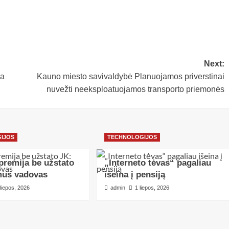
Next:
ra
Kauno miesto savivaldybė Planuojamos priverstinai
nuvežti neeksploatuojamos transporto priemonės
IJOS
TECHNOLOGIJOS
premija be užstato
„Interneto tėvas“ pagaliau
mus vadovas
išeina į pensiją
 liepos, 2026
admin
1 liepos, 2026