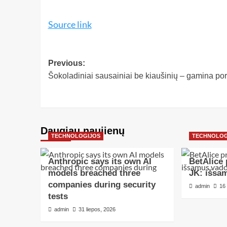
Source link
Previous:
Šokoladiniai sausainiai be kiaušinių – gamina po
Daugiau naujienų
TECHNOLOGIJOS
TECHNOLOG
Anthropic says its own AI
BetAlice 
models breached three
JK: išsa
companies during security
admin
16
tests
admin
31 liepos, 2026