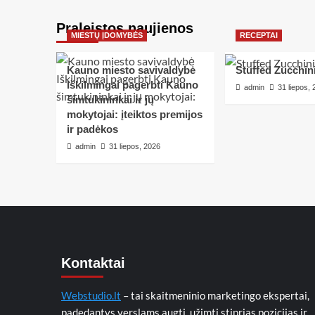
Praleistos naujienos
MIESTŲ ĮDOMYBĖS
RECEPTAI
Kauno miesto savivaldybė
Stuffed Zucchin
Iškilmingai pagerbti Kauno
admin
31 liepos,
šimtukininkai ir jų
mokytojai: įteiktos premijos
ir padėkos
admin
31 liepos, 2026
Kontaktai
Webstudio.lt
– tai skaitmeninio marketingo ekspertai,
padedantys verslams augti, užimti stiprias pozicijas ir