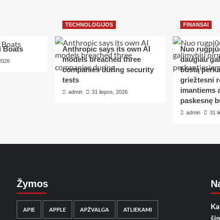
TECHNOLOGIJOS
FINANSAI
i Boats
Anthropic says its own AI
Nuo rugpjūč
models breached three
daugiau ga
 2026
companies during security
būstą perka
tests
griežtesni r
imantiems a
admin
31 liepos, 2026
paskesnę b
admin
31 l
Žymos
Na
Ka
APIE
APPLE
APŽVALGA
ATLIEKAMI
ši