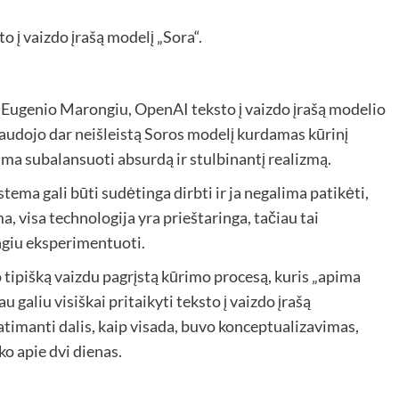
 Eugenio Marongiu, OpenAI teksto į vaizdo įrašą modelio
audojo dar neišleistą Soros modelį kurdamas kūrinį
ma subalansuoti absurdą ir stulbinantį realizmą.
tema gali būti sudėtinga dirbti ir ja negalima patikėti,
a, visa technologija yra prieštaringa, tačiau tai
giu eksperimentuoti.
 tipišką vaizdu pagrįstą kūrimo procesą, kuris „apima
 galiu visiškai pritaikyti teksto į vaizdo įrašą
atimanti dalis, kaip visada, buvo konceptualizavimas,
ko apie dvi dienas.