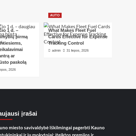
AUTO
io 1 d. –
What Makes Fleet Fuel
limybių pirmą
Cards Effective for Expense
ntiesiems,
Tracking Control
eikalavimai
admin
31 liepos, 2026
ntrą ar
ūsto paskolą
iepos, 2026
ujausi įrašai
uno miesto savivaldybė Iškilmingai pagerbti Kauno
mtukininkai ir jų mokytojai: įteiktos premijos ir