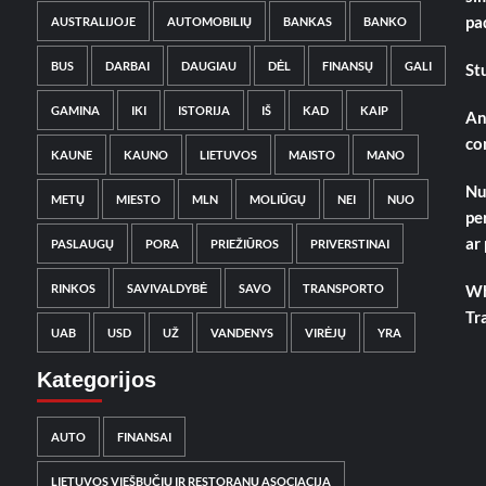
pa
AUSTRALIJOJE
AUTOMOBILIŲ
BANKAS
BANKO
BUS
DARBAI
DAUGIAU
DĖL
FINANSŲ
GALI
St
GAMINA
IKI
ISTORIJA
IŠ
KAD
KAIP
An
co
KAUNE
KAUNO
LIETUVOS
MAISTO
MANO
Nu
METŲ
MIESTO
MLN
MOLIŪGŲ
NEI
NUO
pe
ar
PASLAUGŲ
PORA
PRIEŽIŪROS
PRIVERSTINAI
RINKOS
SAVIVALDYBĖ
SAVO
TRANSPORTO
Wh
Tr
UAB
USD
UŽ
VANDENYS
VIRĖJŲ
YRA
Kategorijos
AUTO
FINANSAI
LIETUVOS VIEŠBUČIŲ IR RESTORANŲ ASOCIACIJA