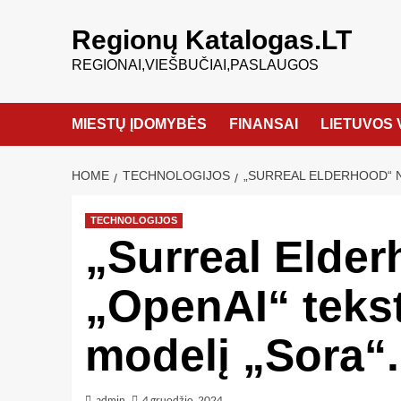
Regionų Katalogas.LT
REGIONAI,VIEŠBUČIAI,PASLAUGOS
MIESTŲ ĮDOMYBĖS
FINANSAI
LIETUVOS 
HOME
TECHNOLOGIJOS
„SURREAL ELDERHOOD“ N
TECHNOLOGIJOS
„Surreal Elde
„OpenAI“ tekst
modelį „Sora“.
admin
4 gruodžio, 2024