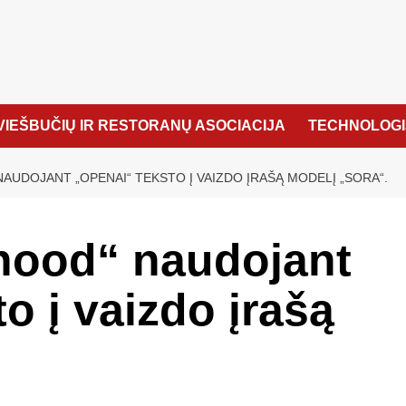
VIEŠBUČIŲ IR RESTORANŲ ASOCIACIJA
TECHNOLOGI
AUDOJANT „OPENAI“ TEKSTO Į VAIZDO ĮRAŠĄ MODELĮ „SORA“.
rhood“ naudojant
o į vaizdo įrašą