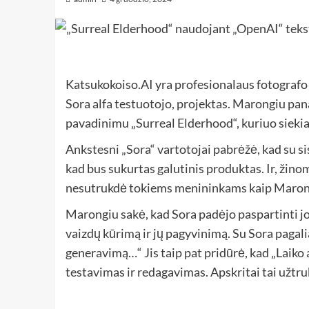
Katsukokoiso.AI yra profesionalaus fotografo
Sora alfa testuotojo, projektas. Marongiu pan
pavadinimu „Surreal Elderhood“, kuriuo siekia
Ankstesni „Sora“ vartotojai pabrėžė, kad su sis
kad bus sukurtas galutinis produktas. Ir, žinom
nesutrukdė tokiems menininkams kaip Maron
Marongiu sakė, kad Sora padėjo paspartinti jo
vaizdų kūrimą ir jų pagyvinimą. Su Sora pagaliau
generavimą…“ Jis taip pat pridūrė, kad „Laiko 
testavimas ir redagavimas. Apskritai tai užtru