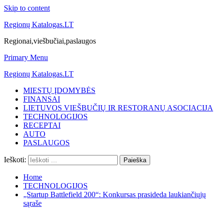
Skip to content
Regionų Katalogas.LT
Regionai,viešbučiai,paslaugos
Primary Menu
Regionų Katalogas.LT
MIESTŲ ĮDOMYBĖS
FINANSAI
LIETUVOS VIEŠBUČIŲ IR RESTORANŲ ASOCIACIJA
TECHNOLOGIJOS
RECEPTAI
AUTO
PASLAUGOS
Ieškoti:
Home
TECHNOLOGIJOS
„Startup Battlefield 200“: Konkursas prasideda laukiančiųjų
sąraše