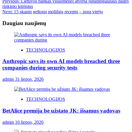
Previous:
Lietuvos bankas visuomenei atveria įspūdingiausius dailės
rinkinio kūrinius
Next:
15 skanių geltonų moliūgų receptų – pora virėjų
Daugiau naujienų
TECHNOLOGIJOS
Anthropic says its own AI models breached three
companies during security tests
admin
31 liepos, 2026
TECHNOLOGIJOS
BetAlice premija be užstato JK: išsamus vadovas
admin
16 liepos, 2026