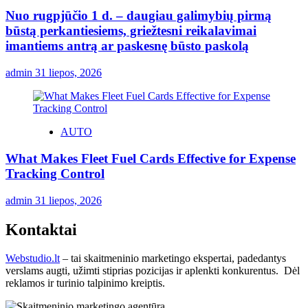
Nuo rugpjūčio 1 d. – daugiau galimybių pirmą
būstą perkantiesiems, griežtesni reikalavimai
imantiems antrą ar paskesnę būsto paskolą
admin
31 liepos, 2026
AUTO
What Makes Fleet Fuel Cards Effective for Expense
Tracking Control
admin
31 liepos, 2026
Kontaktai
Webstudio.lt
– tai skaitmeninio marketingo ekspertai, padedantys
verslams augti, užimti stiprias pozicijas ir aplenkti konkurentus. Dėl
reklamos ir turinio talpinimo kreiptis.