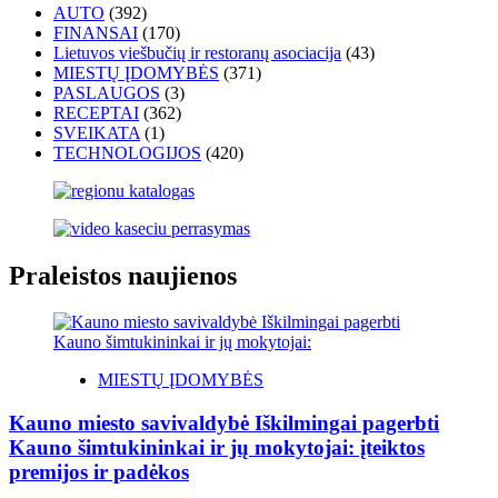
AUTO
(392)
FINANSAI
(170)
Lietuvos viešbučių ir restoranų asociacija
(43)
MIESTŲ ĮDOMYBĖS
(371)
PASLAUGOS
(3)
RECEPTAI
(362)
SVEIKATA
(1)
TECHNOLOGIJOS
(420)
Praleistos naujienos
MIESTŲ ĮDOMYBĖS
Kauno miesto savivaldybė Iškilmingai pagerbti
Kauno šimtukininkai ir jų mokytojai: įteiktos
premijos ir padėkos