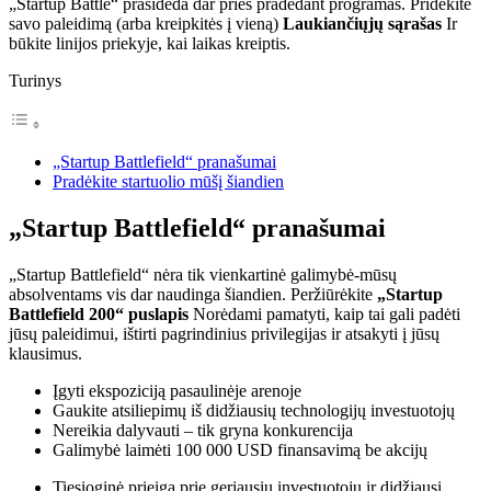
„Startup Battle“ prasideda dar prieš pradedant programas. Pridėkite
savo paleidimą (arba kreipkitės į vieną)
Laukiančiųjų sąrašas
Ir
būkite linijos priekyje, kai laikas kreiptis.
Turinys
„Startup Battlefield“ pranašumai
Pradėkite startuolio mūšį šiandien
„Startup Battlefield“ pranašumai
„Startup Battlefield“ nėra tik vienkartinė galimybė-mūsų
absolventams vis dar naudinga šiandien. Peržiūrėkite
„Startup
Battlefield 200“
puslapis
Norėdami pamatyti, kaip tai gali padėti
jūsų paleidimui, ištirti pagrindinius privilegijas ir atsakyti į jūsų
klausimus.
Įgyti ekspoziciją pasaulinėje arenoje
Gaukite atsiliepimų iš didžiausių technologijų investuotojų
Nereikia dalyvauti – tik gryna konkurencija
Galimybė laimėti 100 000 USD finansavimą be akcijų
Tiesioginė prieiga prie geriausių investuotojų ir didžiausi