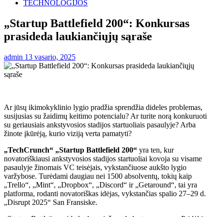
TECHNOLOGIJOS
„Startup Battlefield 200“: Konkursas
prasideda laukiančiųjų sąraše
admin
13 vasario, 2025
Ar jūsų ikimokyklinio lygio pradžia sprendžia dideles problemas,
susijusias su žaidimų keitimo potencialu? Ar turite norą konkuruoti
su geriausiais ankstyvosios stadijos startuoliais pasaulyje? Arba
žinote įkūrėją, kurio viziją verta pamatyti?
„TechCrunch“ „Startup Battlefield 200“
yra ten, kur
novatoriškiausi ankstyvosios stadijos startuoliai kovoja su visame
pasaulyje žinomais VC teisėjais, vykstančiuose aukšto lygio
varžybose. Turėdami daugiau nei 1500 absolventų, tokių kaip
„Trello“, „Mint“, „Dropbox“, „Discord“ ir „Getaround“, tai yra
platforma, rodanti novatoriškas idėjas, vykstančias spalio 27–29 d.
„Disrupt 2025“ San Fransiske.