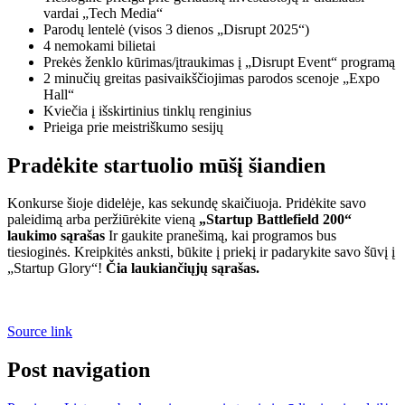
vardai „Tech Media“
Parodų lentelė (visos 3 dienos „Disrupt 2025“)
4 nemokami bilietai
Prekės ženklo kūrimas/įtraukimas į „Disrupt Event“ programą
2 minučių greitas pasivaikščiojimas parodos scenoje „Expo
Hall“
Kviečia į išskirtinius tinklų renginius
Prieiga prie meistriškumo sesijų
Pradėkite startuolio mūšį šiandien
Konkurse šioje didelėje, kas sekundę skaičiuoja. Pridėkite savo
paleidimą arba peržiūrėkite vieną
„Startup Battlefield 200“
laukimo sąrašas
Ir gaukite pranešimą, kai programos bus
tiesioginės. Kreipkitės anksti, būkite į priekį ir padarykite savo šūvį į
„Startup Glory“!
Čia laukiančiųjų sąrašas.
Source link
Post navigation