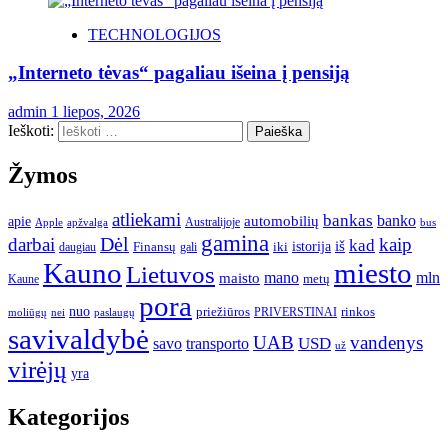
TECHNOLOGIJOS
„Interneto tėvas“ pagaliau išeina į pensiją
admin
1 liepos, 2026
Ieškoti:
Žymos
atliekami
bankas
banko
apie
automobilių
Apple
apžvalga
Australijoje
bus
gamina
darbai
Dėl
kaip
kad
istorija
iš
Finansų
iki
daugiau
gali
Kauno
miesto
Lietuvos
mano
mln
maisto
metų
Kaune
pora
nuo
priežiūros
rinkos
paslaugų
PRIVERSTINAI
moliūgų
nei
savivaldybė
UAB
vandenys
transporto
USD
savo
už
virėjų
yra
Kategorijos