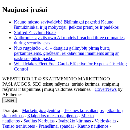
Naujausi įrašai
Kauno miesto savivaldybė Iškilmingai pagerbti Kauno
šimtukininkai ir jų mokytojai: įteiktos premijos ir padėkos
Stuffed Zucchini Boats
Anthropic says its own AI models breached three companies
during security tests
Nuo rugpjūčio 1 d. – daugiau galimybių pirmą būstą
perkantiesiems, griežtesni reikalavimai imantiems antrą ar
paskesnę būsto paskolą
What Makes Fleet Fuel Cards Effective for Expense Tracking
Control
WEBSTUDIO.LT © SKAITMENINIO MARKETINGO
PASLAUGOS. SEO tekstų rašymas, turinio kūrimas, straipsnių
rašymas ir talpinimas į mūsų valdomas svetaines.
|
CoverNews
by
AF themes.
Close
Draugai: -
Marketingo agentūra
-
Teisinės konsultacijos
-
Skaidrių
skenavimas
-
Klaipedos miesto naujienos
-
Miesto
naujienos
-
Saulius Narbutas
-
Įvaizdžio kūrimas
-
Veidoskaita
-
Teniso treniruotės
- Pranešimai spaudai -
Kauno naujienos
-