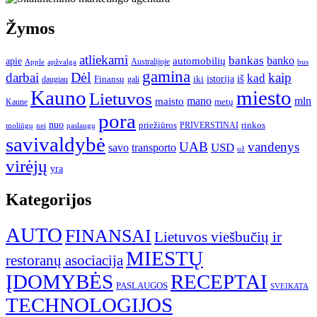
Žymos
atliekami
bankas
banko
apie
automobilių
Apple
apžvalga
Australijoje
bus
gamina
darbai
Dėl
kaip
kad
istorija
iš
Finansų
iki
daugiau
gali
Kauno
miesto
Lietuvos
mano
mln
maisto
metų
Kaune
pora
nuo
priežiūros
rinkos
paslaugų
PRIVERSTINAI
moliūgų
nei
savivaldybė
UAB
vandenys
transporto
USD
savo
už
virėjų
yra
Kategorijos
AUTO
FINANSAI
Lietuvos viešbučių ir
MIESTŲ
restoranų asociacija
ĮDOMYBĖS
RECEPTAI
PASLAUGOS
SVEIKATA
TECHNOLOGIJOS