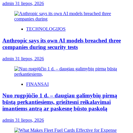
admin
31 liepos, 2026
TECHNOLOGIJOS
Anthropic says its own AI models breached three
companies during security tests
admin
31 liepos, 2026
FINANSAI
Nuo rugpjūčio 1 d. – daugiau galimybių pirmą
būstą perkantiesiems, griežtesni reikalavimai
imantiems antrą ar paskesnę būsto paskolą
admin
31 liepos, 2026