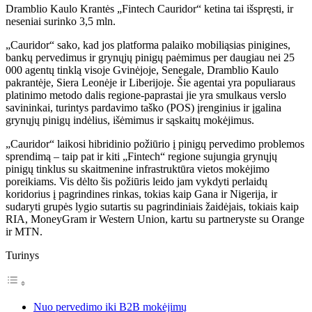
Dramblio Kaulo Krantės „Fintech Cauridor“ ketina tai išspręsti, ir
neseniai surinko 3,5 mln.
„Cauridor“ sako, kad jos platforma palaiko mobiliąsias pinigines,
bankų pervedimus ir grynųjų pinigų paėmimus per daugiau nei 25
000 agentų tinklą visoje Gvinėjoje, Senegale, Dramblio Kaulo
pakrantėje, Siera Leonėje ir Liberijoje. Šie agentai yra populiaraus
platinimo metodo dalis regione-paprastai jie yra smulkaus verslo
savininkai, turintys pardavimo taško (POS) įrenginius ir įgalina
grynųjų pinigų indėlius, išėmimus ir sąskaitų mokėjimus.
„Cauridor“ laikosi hibridinio požiūrio į pinigų pervedimo problemos
sprendimą – taip pat ir kiti „Fintech“ regione sujungia grynųjų
pinigų tinklus su skaitmenine infrastruktūra vietos mokėjimo
poreikiams. Vis dėlto šis požiūris leido jam vykdyti perlaidų
koridorius į pagrindines rinkas, tokias kaip Gana ir Nigerija, ir
sudaryti grupės lygio sutartis su pagrindiniais žaidėjais, tokiais kaip
RIA, MoneyGram ir Western Union, kartu su partneryste su Orange
ir MTN.
Turinys
Nuo pervedimo iki B2B mokėjimų