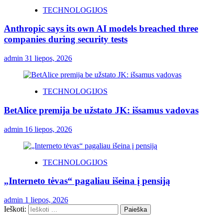
TECHNOLOGIJOS
Anthropic says its own AI models breached three
companies during security tests
admin
31 liepos, 2026
TECHNOLOGIJOS
BetAlice premija be užstato JK: išsamus vadovas
admin
16 liepos, 2026
TECHNOLOGIJOS
„Interneto tėvas“ pagaliau išeina į pensiją
admin
1 liepos, 2026
Ieškoti: