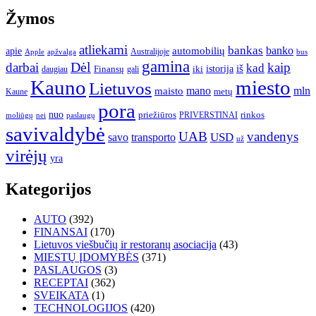
Žymos
atliekami
bankas
banko
apie
automobilių
Apple
apžvalga
Australijoje
bus
gamina
darbai
Dėl
kaip
kad
istorija
iš
Finansų
iki
daugiau
gali
Kauno
miesto
Lietuvos
mano
mln
maisto
metų
Kaune
pora
nuo
priežiūros
rinkos
paslaugų
PRIVERSTINAI
moliūgų
nei
savivaldybė
UAB
vandenys
transporto
USD
savo
už
virėjų
yra
Kategorijos
AUTO
(392)
FINANSAI
(170)
Lietuvos viešbučių ir restoranų asociacija
(43)
MIESTŲ ĮDOMYBĖS
(371)
PASLAUGOS
(3)
RECEPTAI
(362)
SVEIKATA
(1)
TECHNOLOGIJOS
(420)