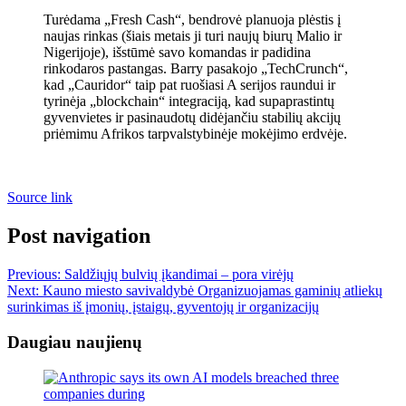
Turėdama „Fresh Cash“, bendrovė planuoja plėstis į
naujas rinkas (šiais metais ji turi naujų biurų Malio ir
Nigerijoje), išstūmė savo komandas ir padidina
rinkodaros pastangas. Barry pasakojo „TechCrunch“,
kad „Cauridor“ taip pat ruošiasi A serijos raundui ir
tyrinėja „blockchain“ integraciją, kad supaprastintų
gyvenvietes ir pasinaudotų didėjančiu stabilių akcijų
priėmimu Afrikos tarpvalstybinėje mokėjimo erdvėje.
Source link
Post navigation
Previous:
Saldžiųjų bulvių įkandimai – pora virėjų
Next:
Kauno miesto savivaldybė Organizuojamas gaminių atliekų
surinkimas iš įmonių, įstaigų, gyventojų ir organizacijų
Daugiau naujienų