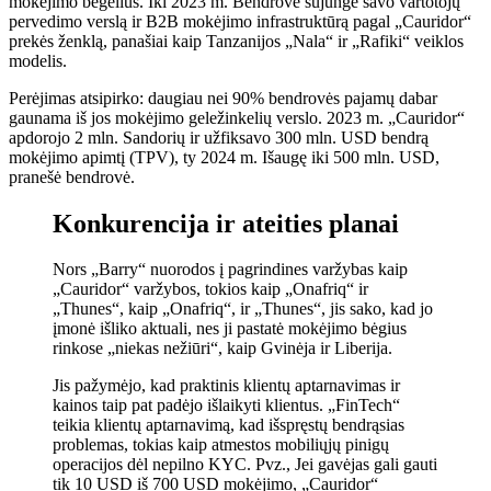
mokėjimo bėgelius. Iki 2023 m. Bendrovė sujungė savo vartotojų
pervedimo verslą ir B2B mokėjimo infrastruktūrą pagal „Cauridor“
prekės ženklą, panašiai kaip Tanzanijos „Nala“ ir „Rafiki“ veiklos
modelis.
Perėjimas atsipirko: daugiau nei 90% bendrovės pajamų dabar
gaunama iš jos mokėjimo geležinkelių verslo. 2023 m. „Cauridor“
apdorojo 2 mln. Sandorių ir užfiksavo 300 mln. USD bendrą
mokėjimo apimtį (TPV), ty 2024 m. Išaugę iki 500 mln. USD,
pranešė bendrovė.
Konkurencija ir ateities planai
Nors „Barry“ nuorodos į pagrindines varžybas kaip
„Cauridor“ varžybos, tokios kaip „Onafriq“ ir
„Thunes“, kaip „Onafriq“, ir „Thunes“, jis sako, kad jo
įmonė išliko aktuali, nes ji pastatė mokėjimo bėgius
rinkose „niekas nežiūri“, kaip Gvinėja ir Liberija.
Jis pažymėjo, kad praktinis klientų aptarnavimas ir
kainos taip pat padėjo išlaikyti klientus. „FinTech“
teikia klientų aptarnavimą, kad išspręstų bendrąsias
problemas, tokias kaip atmestos mobiliųjų pinigų
operacijos dėl nepilno KYC. Pvz., Jei gavėjas gali gauti
tik 10 USD iš 700 USD mokėjimo, „Cauridor“