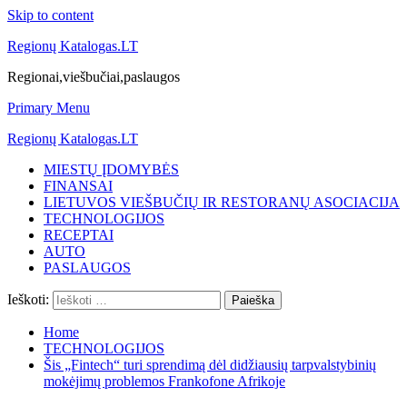
Skip to content
Regionų Katalogas.LT
Regionai,viešbučiai,paslaugos
Primary Menu
Regionų Katalogas.LT
MIESTŲ ĮDOMYBĖS
FINANSAI
LIETUVOS VIEŠBUČIŲ IR RESTORANŲ ASOCIACIJA
TECHNOLOGIJOS
RECEPTAI
AUTO
PASLAUGOS
Ieškoti:
Home
TECHNOLOGIJOS
Šis „Fintech“ turi sprendimą dėl didžiausių tarpvalstybinių
mokėjimų problemos Frankofone Afrikoje