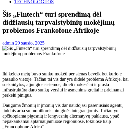
TECHNOLOGIJOS
Šis „Fintech“ turi sprendimą dėl
didžiausių tarpvalstybinių mokėjimų
problemos Frankofone Afrikoje
admin
29 sausio, 2025
Iki keleto metų buvo sunku mokėti per sienas beveik bet kurioje
pasaulio vietoje. Tačiau tai vis dar yra didelė problema Afrikoje, kai
suskaidytos, atjungtos sistemos, dideli mokesčiai ir prasta
infrastruktūra daro sunkų verslui ir asmenims greitai ir prieinamai
perkelti pinigus.
Dauguma žmonių ir įmonių vis dar naudojasi pasenusiais agentų
tinklais arba su mobiliomis piniginės integracijomis. Tačiau yra
apčiuopiama pigesnių ir lengvesnių alternatyvų paklausa, ypač
nepakankamai aptarnaujamuose regionuose, tokiuose kaip
„Francophone Africa“.