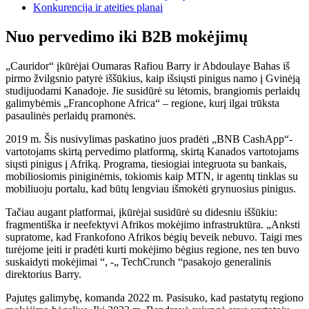
Konkurencija ir ateities planai
Nuo pervedimo iki B2B mokėjimų
„Cauridor“ įkūrėjai Oumaras Rafiou Barry ir Abdoulaye Bahas iš
pirmo žvilgsnio patyrė iššūkius, kaip išsiųsti pinigus namo į Gvinėją
studijuodami Kanadoje. Jie susidūrė su lėtomis, brangiomis perlaidų
galimybėmis „Francophone Africa“ – regione, kurį ilgai trūksta
pasaulinės perlaidų pramonės.
2019 m. Šis nusivylimas paskatino juos pradėti „BNB CashApp“-
vartotojams skirtą pervedimo platformą, skirtą Kanados vartotojams
siųsti pinigus į Afriką. Programa, tiesiogiai integruota su bankais,
mobiliosiomis piniginėmis, tokiomis kaip MTN, ir agentų tinklas su
mobiliuoju portalu, kad būtų lengviau išmokėti grynuosius pinigus.
Tačiau augant platformai, įkūrėjai susidūrė su didesniu iššūkiu:
fragmentiška ir neefektyvi Afrikos mokėjimo infrastruktūra. „Anksti
supratome, kad Frankofono Afrikos bėgių beveik nebuvo. Taigi mes
turėjome įeiti ir pradėti kurti mokėjimo bėgius regione, nes ten buvo
suskaidyti mokėjimai “, -„ TechCrunch “pasakojo generalinis
direktorius Barry.
Pajutęs galimybę, komanda 2022 m. Pasisuko, kad pastatytų regiono