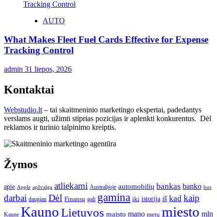
AUTO
What Makes Fleet Fuel Cards Effective for Expense
Tracking Control
admin
31 liepos, 2026
Kontaktai
Webstudio.lt
– tai skaitmeninio marketingo ekspertai, padedantys
verslams augti, užimti stiprias pozicijas ir aplenkti konkurentus. Dėl
reklamos ir turinio talpinimo kreiptis.
Žymos
atliekami
bankas
banko
apie
automobilių
Apple
apžvalga
Australijoje
bus
gamina
darbai
Dėl
kaip
kad
istorija
iš
Finansų
iki
daugiau
gali
Kauno
miesto
Lietuvos
mano
mln
maisto
metų
Kaune