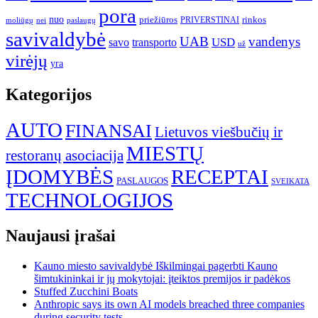
pora
nuo
priežiūros
rinkos
paslaugų
PRIVERSTINAI
moliūgų
nei
savivaldybė
UAB
vandenys
transporto
USD
savo
už
virėjų
yra
Kategorijos
AUTO
FINANSAI
Lietuvos viešbučių ir
MIESTŲ
restoranų asociacija
ĮDOMYBĖS
RECEPTAI
PASLAUGOS
SVEIKATA
TECHNOLOGIJOS
Naujausi įrašai
Kauno miesto savivaldybė Iškilmingai pagerbti Kauno
šimtukininkai ir jų mokytojai: įteiktos premijos ir padėkos
Stuffed Zucchini Boats
Anthropic says its own AI models breached three companies
during security tests