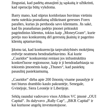
žingsniai, kad padėtų atnaujinti jų sąskaitą ir užtikrinti,
kad operacija būtų vykdoma.
Barry mano, kad stiprus koridoriaus buvimas vietiniu
metu suteikia pranašumą užtikrinant geresnes Forex
paraštes, kurias jis perduoda savo klientams. Jis sakė,
kad šis pranašumas padėjo įmonei pritraukti
pagrindinius klientus, tokius kaip „MoneyGram“, kurie
perėjo nuo konkurentų dėl geresnių įkainių ir pagerino
klientų aptarnavimą.
Įdomu tai, kad konkurencija tarpvalstybinės mokėjimų
erdvėje neatmeta bendradarbiavimo. Kai kurie
„Cauridor“ konkurentai remiasi jos infrastruktūra
konkrečiuose regionuose, kaip ir ji bendradarbiauja su
tokiomis įmonėmis kaip „Thunes“, kad pasiektų
pasaulinį pasiekiamumą.
„Cauridor“ dirba apie 200 žmonių visame pasaulyje ir
turi biurus dramblio kaulo pakrantėje, Senegale,
Gvinėjoje, Siera Leonėje ir Liberijoje.
Sėklų raundui vadovavo visos Afrikos VC įmonė „OUI
Capital“. Jis dalyvavo „Rally Cap“, „BKR Capital“ ir
kai kuriuose angelų investuotojuose.