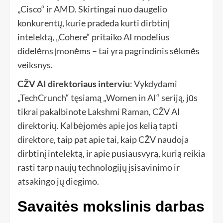
„Cisco“ ir AMD. Skirtingai nuo daugelio
konkurentų, kurie pradeda kurti dirbtinį
intelektą, „Cohere“ pritaiko AI modelius
didelėms įmonėms – tai yra pagrindinis sėkmės
veiksnys.
CŽV AI direktoriaus interviu
:
Vykdydami
„TechCrunch“ tęsiamą „Women in AI“ seriją, jūs
tikrai pakalbinote Lakshmi Raman, CŽV AI
direktorių. Kalbėjomės apie jos kelią tapti
direktore, taip pat apie tai, kaip CŽV naudoja
dirbtinį intelektą, ir apie pusiausvyrą, kurią reikia
rasti tarp naujų technologijų įsisavinimo ir
atsakingo jų diegimo.
Savaitės mokslinis darbas