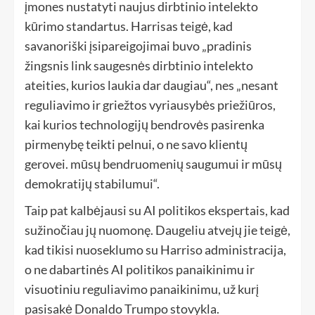
įmones nustatyti naujus dirbtinio intelekto
kūrimo standartus. Harrisas teigė, kad
savanoriški įsipareigojimai buvo „pradinis
žingsnis link saugesnės dirbtinio intelekto
ateities, kurios laukia dar daugiau“, nes „nesant
reguliavimo ir griežtos vyriausybės priežiūros,
kai kurios technologijų bendrovės pasirenka
pirmenybę teikti pelnui, o ne savo klientų
gerovei. mūsų bendruomenių saugumui ir mūsų
demokratijų stabilumui“.
Taip pat kalbėjausi su AI politikos ekspertais, kad
sužinočiau jų nuomonę. Daugeliu atvejų jie teigė,
kad tikisi nuoseklumo su Harriso administracija,
o ne dabartinės AI politikos panaikinimu ir
visuotiniu reguliavimo panaikinimu, už kurį
pasisakė Donaldo Trumpo stovykla.