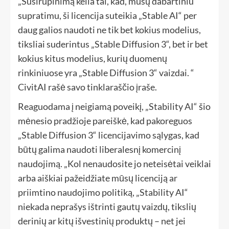
„Susirūpinimą kelia tai, kad, mūsų dabartiniu
supratimu, ši licencija suteikia „Stable AI“ per
daug galios naudoti ne tik bet kokius modelius,
tiksliai suderintus „Stable Diffusion 3“, bet ir bet
kokius kitus modelius, kurių duomenų
rinkiniuose yra „Stable Diffusion 3“ vaizdai. “
CivitAI rašė savo tinklaraščio įraše.
Reaguodama į neigiamą poveikį, „Stability AI“ šio
mėnesio pradžioje pareiškė, kad pakoreguos
„Stable Diffusion 3“ licencijavimo sąlygas, kad
būtų galima naudoti liberalesnį komercinį
naudojimą. „Kol nenaudosite jo neteisėtai veiklai
arba aiškiai pažeidžiate mūsų licenciją ar
priimtino naudojimo politiką, „Stability AI“
niekada neprašys ištrinti gautų vaizdų, tikslių
derinių ar kitų išvestinių produktų – net jei