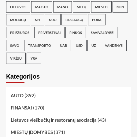
LIETUVOS
MAISTO
MANO
METŲ
MIESTO
MLN
MOLIŪGŲ
NEI
NUO
PASLAUGŲ
PORA
PRIEŽIŪROS
PRIVERSTINAI
RINKOS
SAVIVALDYBĖ
SAVO
TRANSPORTO
UAB
USD
UŽ
VANDENYS
VIRĖJŲ
YRA
Kategorijos
(392)
AUTO
(170)
FINANSAI
(43)
Lietuvos viešbučių ir restoranų asociacija
(371)
MIESTŲ ĮDOMYBĖS