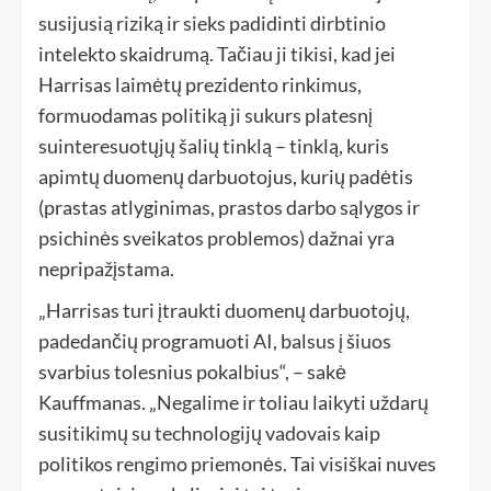
susijusią riziką ir sieks padidinti dirbtinio
intelekto skaidrumą. Tačiau ji tikisi, kad jei
Harrisas laimėtų prezidento rinkimus,
formuodamas politiką ji sukurs platesnį
suinteresuotųjų šalių tinklą – tinklą, kuris
apimtų duomenų darbuotojus, kurių padėtis
(prastas atlyginimas, prastos darbo sąlygos ir
psichinės sveikatos problemos) dažnai yra
nepripažįstama.
„Harrisas turi įtraukti duomenų darbuotojų,
padedančių programuoti AI, balsus į šiuos
svarbius tolesnius pokalbius“, – sakė
Kauffmanas. „Negalime ir toliau laikyti uždarų
susitikimų su technologijų vadovais kaip
politikos rengimo priemonės. Tai visiškai nuves