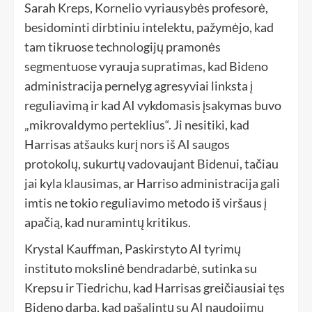
Sarah Kreps, Kornelio vyriausybės profesorė,
besidominti dirbtiniu intelektu, pažymėjo, kad
tam tikruose technologijų pramonės
segmentuose vyrauja supratimas, kad Bideno
administracija pernelyg agresyviai linksta į
reguliavimą ir kad AI vykdomasis įsakymas buvo
„mikrovaldymo perteklius“. Ji nesitiki, kad
Harrisas atšauks kurį nors iš AI saugos
protokolų, sukurtų vadovaujant Bidenui, tačiau
jai kyla klausimas, ar Harriso administracija gali
imtis ne tokio reguliavimo metodo iš viršaus į
apačią, kad nuramintų kritikus.
Krystal Kauffman, Paskirstyto AI tyrimų
instituto mokslinė bendradarbė, sutinka su
Krepsu ir Tiedrichu, kad Harrisas greičiausiai tęs
Bideno darbą, kad pašalintų su AI naudojimu