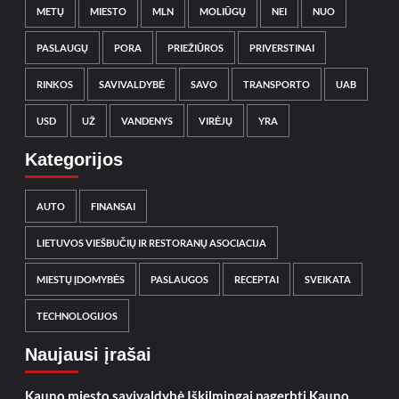
METŲ
MIESTO
MLN
MOLIŪGŲ
NEI
NUO
PASLAUGŲ
PORA
PRIEŽIŪROS
PRIVERSTINAI
RINKOS
SAVIVALDYBĖ
SAVO
TRANSPORTO
UAB
USD
UŽ
VANDENYS
VIRĖJŲ
YRA
Kategorijos
AUTO
FINANSAI
LIETUVOS VIEŠBUČIŲ IR RESTORANŲ ASOCIACIJA
MIESTŲ ĮDOMYBĖS
PASLAUGOS
RECEPTAI
SVEIKATA
TECHNOLOGIJOS
Naujausi įrašai
Kauno miesto savivaldybė Iškilmingai pagerbti Kauno