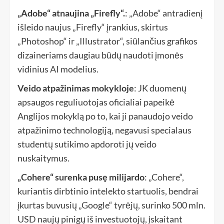
„Adobe“ atnaujina „Firefly“.
: „Adobe“ antradienį
išleido naujus „Firefly“ įrankius, skirtus
„Photoshop“ ir „Illustrator“, siūlančius grafikos
dizaineriams daugiau būdų naudoti įmonės
vidinius AI modelius.
Veido atpažinimas mokykloje
: JK duomenų
apsaugos reguliuotojas oficialiai papeikė
Anglijos mokyklą po to, kai ji panaudojo veido
atpažinimo technologiją, negavusi specialaus
studentų sutikimo apdoroti jų veido
nuskaitymus.
„Cohere“ surenka pusę milijardo
: „Cohere“,
kuriantis dirbtinio intelekto startuolis, bendrai
įkurtas buvusių „Google“ tyrėjų, surinko 500 mln.
USD naujų pinigų iš investuotojų, įskaitant