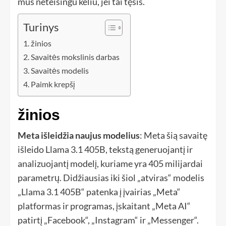
mus neteisingu keliu, jei tai tęsis.
Turinys
žinios
Savaitės mokslinis darbas
Savaitės modelis
Paimk krepšį
žinios
Meta išleidžia naujus modelius
: Meta šią savaitę
išleido Llama 3.1 405B, tekstą generuojantį ir
analizuojantį modelį, kuriame yra 405 milijardai
parametrų. Didžiausias iki šiol „atviras“ modelis
„Llama 3.1 405B“ patenka į įvairias „Meta“
platformas ir programas, įskaitant „Meta AI“
patirtį „Facebook“, „Instagram“ ir „Messenger“.