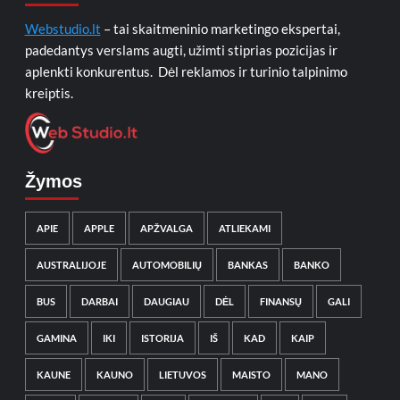
Webstudio.lt
– tai skaitmeninio marketingo ekspertai,
padedantys verslams augti, užimti stiprias pozicijas ir
aplenkti konkurentus. Dėl reklamos ir turinio talpinimo
kreiptis.
Žymos
APIE
APPLE
APŽVALGA
ATLIEKAMI
AUSTRALIJOJE
AUTOMOBILIŲ
BANKAS
BANKO
BUS
DARBAI
DAUGIAU
DĖL
FINANSŲ
GALI
GAMINA
IKI
ISTORIJA
IŠ
KAD
KAIP
KAUNE
KAUNO
LIETUVOS
MAISTO
MANO