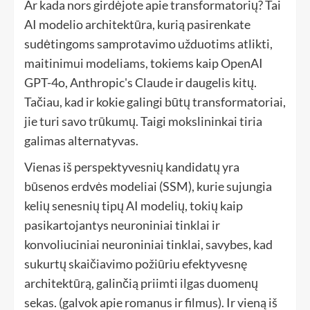
Ar kada nors girdėjote apie transformatorių? Tai
AI modelio architektūra, kurią pasirenkate
sudėtingoms samprotavimo užduotims atlikti,
maitinimui modeliams, tokiems kaip OpenAI
GPT-4o, Anthropic's Claude ir daugelis kitų.
Tačiau, kad ir kokie galingi būtų transformatoriai,
jie turi savo trūkumų. Taigi mokslininkai tiria
galimas alternatyvas.
Vienas iš perspektyvesnių kandidatų yra
būsenos erdvės modeliai (SSM), kurie sujungia
kelių senesnių tipų AI modelių, tokių kaip
pasikartojantys neuroniniai tinklai ir
konvoliuciniai neuroniniai tinklai, savybes, kad
sukurtų skaičiavimo požiūriu efektyvesnę
architektūrą, galinčią priimti ilgas duomenų
sekas. (galvok apie romanus ir filmus). Ir vieną iš