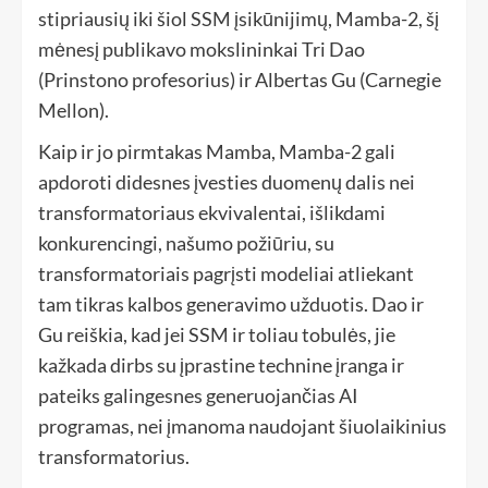
stipriausių iki šiol SSM įsikūnijimų, Mamba-2, šį
mėnesį publikavo mokslininkai Tri Dao
(Prinstono profesorius) ir Albertas Gu (Carnegie
Mellon).
Kaip ir jo pirmtakas Mamba, Mamba-2 gali
apdoroti didesnes įvesties duomenų dalis nei
transformatoriaus ekvivalentai, išlikdami
konkurencingi, našumo požiūriu, su
transformatoriais pagrįsti modeliai atliekant
tam tikras kalbos generavimo užduotis. Dao ir
Gu reiškia, kad jei SSM ir toliau tobulės, jie
kažkada dirbs su įprastine technine įranga ir
pateiks galingesnes generuojančias AI
programas, nei įmanoma naudojant šiuolaikinius
transformatorius.