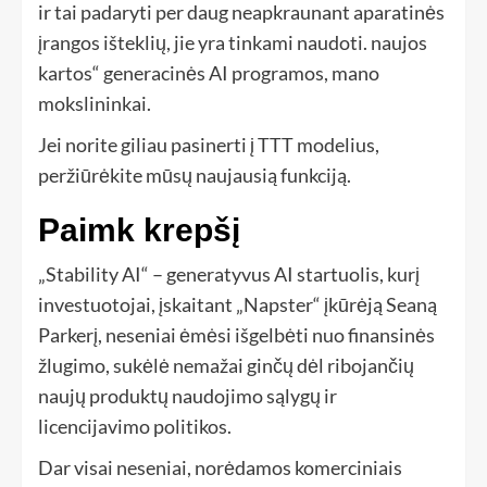
ir tai padaryti per daug neapkraunant aparatinės
įrangos išteklių, jie yra tinkami naudoti. naujos
kartos“ generacinės AI programos, mano
mokslininkai.
Jei norite giliau pasinerti į TTT modelius,
peržiūrėkite mūsų naujausią funkciją.
Paimk krepšį
„Stability AI“ – generatyvus AI startuolis, kurį
investuotojai, įskaitant „Napster“ įkūrėją Seaną
Parkerį, neseniai ėmėsi išgelbėti nuo finansinės
žlugimo, sukėlė nemažai ginčų dėl ribojančių
naujų produktų naudojimo sąlygų ir
licencijavimo politikos.
Dar visai neseniai, norėdamos komerciniais