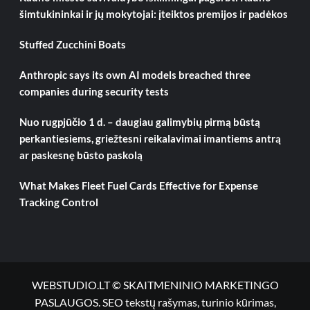
šimtukininkai ir jų mokytojai: įteiktos premijos ir padėkos
Stuffed Zucchini Boats
Anthropic says its own AI models breached three
companies during security tests
Nuo rugpjūčio 1 d. – daugiau galimybių pirmą būstą
perkantiesiems, griežtesni reikalavimai imantiems antrą
ar paskesnę būsto paskolą
What Makes Fleet Fuel Cards Effective for Expense
Tracking Control
WEBSTUDIO.LT © SKAITMENINIO MARKETINGO
PASLAUGOS. SEO tekstų rašymas, turinio kūrimas,