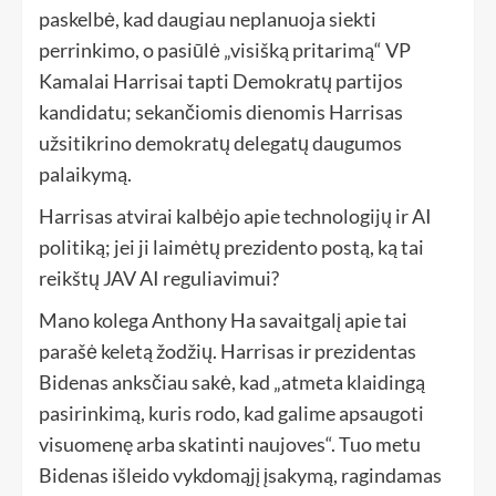
paskelbė, kad daugiau neplanuoja siekti
perrinkimo, o pasiūlė „visišką pritarimą“ VP
Kamalai Harrisai tapti Demokratų partijos
kandidatu; sekančiomis dienomis Harrisas
užsitikrino demokratų delegatų daugumos
palaikymą.
Harrisas atvirai kalbėjo apie technologijų ir AI
politiką; jei ji laimėtų prezidento postą, ką tai
reikštų JAV AI reguliavimui?
Mano kolega Anthony Ha savaitgalį apie tai
parašė keletą žodžių. Harrisas ir prezidentas
Bidenas anksčiau sakė, kad „atmeta klaidingą
pasirinkimą, kuris rodo, kad galime apsaugoti
visuomenę arba skatinti naujoves“. Tuo metu
Bidenas išleido vykdomąjį įsakymą, ragindamas