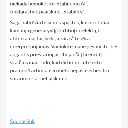
niekada nemokėsite. Stabilumo AI“, –
tinklaraštyje paaiškino „Stability“.
Saga pabrėžia teisinius spąstus, kurie ir toliau
kamuoja generatyvųjį dirbtinį intelektą, ir
atitinkamai tai, kiek „atviras“ tebėra
interpretuojamas. Vadinkite mane pesimistu, bet
augantis prieštaringai ribojančių licencijų
skaičius man rodo, kad dirbtinio intelekto
pramonė artimiausiu metu nepasieks bendro
sutarimo – ar net aiškumo.
Source link