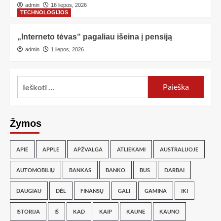
admin
16 liepos, 2026
TECHNOLOGIJOS
„Interneto tėvas“ pagaliau išeina į pensiją
admin
1 liepos, 2026
Žymos
APIE
APPLE
APŽVALGA
ATLIEKAMI
AUSTRALIJOJE
AUTOMOBILIŲ
BANKAS
BANKO
BUS
DARBAI
DAUGIAU
DĖL
FINANSŲ
GALI
GAMINA
IKI
ISTORIJA
IŠ
KAD
KAIP
KAUNE
KAUNO