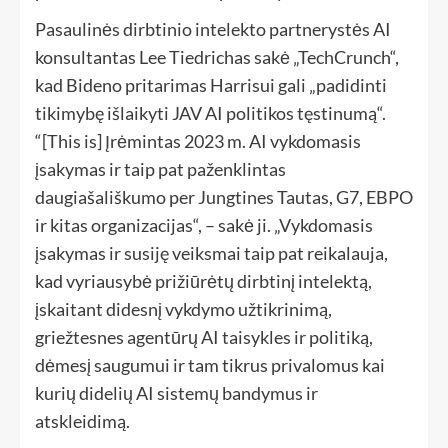
Pasaulinės dirbtinio intelekto partnerystės AI
konsultantas Lee Tiedrichas sakė „TechCrunch“,
kad Bideno pritarimas Harrisui gali „padidinti
tikimybę išlaikyti JAV AI politikos tęstinumą“.
“[This is] Įrėmintas 2023 m. AI vykdomasis
įsakymas ir taip pat paženklintas
daugiašališkumo per Jungtines Tautas, G7, EBPO
ir kitas organizacijas“, – sakė ji. „Vykdomasis
įsakymas ir susiję veiksmai taip pat reikalauja,
kad vyriausybė prižiūrėtų dirbtinį intelektą,
įskaitant didesnį vykdymo užtikrinimą,
griežtesnes agentūrų AI taisykles ir politiką,
dėmesį saugumui ir tam tikrus privalomus kai
kurių didelių AI sistemų bandymus ir
atskleidimą.