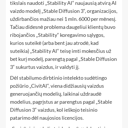
tikslais naudoti „Stability AI“ naujausią atvirą AI
vaizdo modelį „Stable Diffusion 3“, organizacijos,
uždirbančios mažiau nei 1 mln. 6000 per mėnesį.
Tačiau didesnė problema daugeliui klientų buvo
ribojančios „Stability“ koregavimo sąlygos,
kurios suteikė (arba bent jau atrodė, kad
suteikia) „Stability AI“ teisę imti mokesčius už
bet kurį modelį, parengtą pagal „Stable Diffusion
3“ sukurtus vaizdus, ​​ir valdyti jį.
Dėl stabilumo dirbtinio intelekto sudėtingo
požiūrio „CivitAI“, viena didžiausių vaizdus
generuojančių modelių, laikinai uždraudė
modelius, pagrįstus ar parengtus pagal „Stable
Diffusion 3“ vaizdus, ​​kol ieškojo teisinio
patarimo dėl naujosios licencijos.