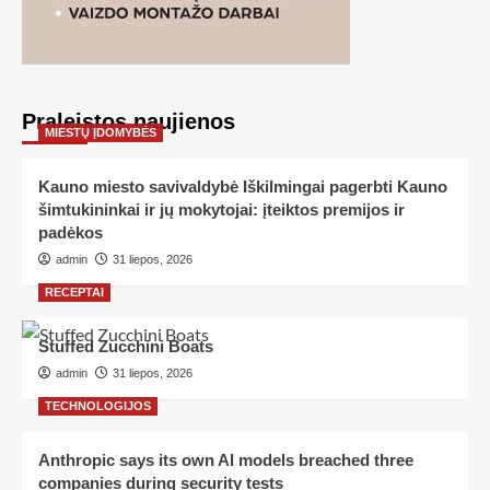
Praleistos naujienos
MIESTŲ ĮDOMYBĖS
Kauno miesto savivaldybė Iškilmingai pagerbti Kauno
šimtukininkai ir jų mokytojai: įteiktos premijos ir
padėkos
admin
31 liepos, 2026
RECEPTAI
Stuffed Zucchini Boats
admin
31 liepos, 2026
TECHNOLOGIJOS
Anthropic says its own AI models breached three
companies during security tests