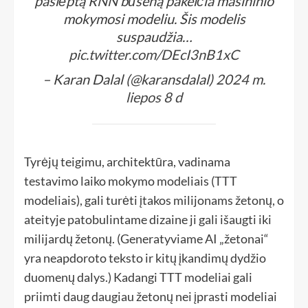
paslėptą RNN būseną pakeičia mašininio
mokymosi modeliu. Šis modelis
suspaudžia…
pic.twitter.com/DEcI3nB1xC
– Karan Dalal (@karansdalal)
2024 m.
liepos 8 d
Tyrėjų teigimu, architektūra, vadinama
testavimo laiko mokymo modeliais (TTT
modeliais), gali turėti įtakos milijonams žetonų, o
ateityje patobulintame dizaine ji gali išaugti iki
milijardų žetonų. (Generatyviame AI „žetonai“
yra neapdoroto teksto ir kitų įkandimų dydžio
duomenų dalys.) Kadangi TTT modeliai gali
priimti daug daugiau žetonų nei įprasti modeliai