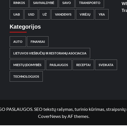
RINKOS
SAVIVALDYBĖ
SAVO
TRANSPORTO
Wh
Tr
UAB
USD
UŽ
VANDENYS
VIRĖJŲ
YRA
Kategorijos
AUTO
FINANSAI
LIETUVOS VIEŠBUČIŲ IR RESTORANŲ ASOCIACIJA
MIESTŲ ĮDOMYBĖS
PASLAUGOS
RECEPTAI
SVEIKATA
TECHNOLOGIJOS
UGOS. SEO tekstų rašymas, turinio kūrimas, straipsnių rašy
CoverNews
by AF themes.