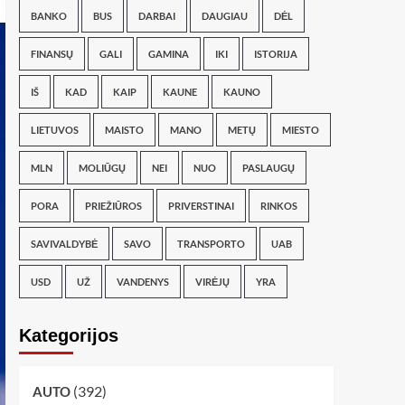
BANKO
BUS
DARBAI
DAUGIAU
DĖL
FINANSŲ
GALI
GAMINA
IKI
ISTORIJA
IŠ
KAD
KAIP
KAUNE
KAUNO
LIETUVOS
MAISTO
MANO
METŲ
MIESTO
MLN
MOLIŪGŲ
NEI
NUO
PASLAUGŲ
PORA
PRIEŽIŪROS
PRIVERSTINAI
RINKOS
SAVIVALDYBĖ
SAVO
TRANSPORTO
UAB
USD
UŽ
VANDENYS
VIRĖJŲ
YRA
Kategorijos
(392)
AUTO