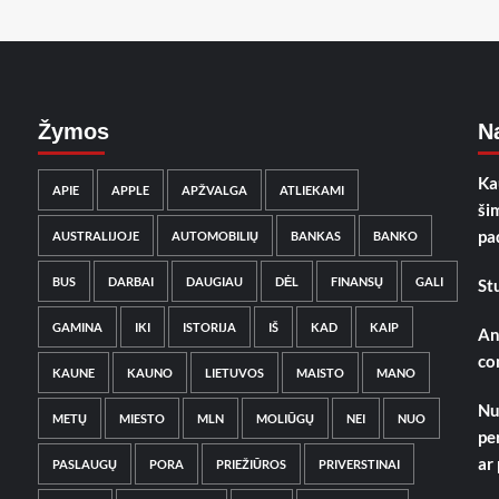
Žymos
Na
Ka
APIE
APPLE
APŽVALGA
ATLIEKAMI
ši
pa
AUSTRALIJOJE
AUTOMOBILIŲ
BANKAS
BANKO
BUS
DARBAI
DAUGIAU
DĖL
FINANSŲ
GALI
St
GAMINA
IKI
ISTORIJA
IŠ
KAD
KAIP
An
co
KAUNE
KAUNO
LIETUVOS
MAISTO
MANO
Nu
METŲ
MIESTO
MLN
MOLIŪGŲ
NEI
NUO
pe
ar
PASLAUGŲ
PORA
PRIEŽIŪROS
PRIVERSTINAI