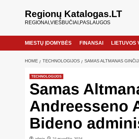
Regionų Katalogas.LT
REGIONAI,VIEŠBUČIAI,PASLAUGOS
MIESTŲ ĮDOMYBĖS
FINANSAI
LIETUVOS 
HOME
TECHNOLOGIJOS
SAMAS ALTMANAS GINČIJ
TECHNOLOGIJOS
Samas Altmana
Andreesseno A
Bideno admini
admin
21 gruodžio, 2024