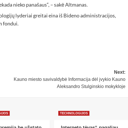
iekada nieko panašaus“, – sakė Altmanas.
ologijų lyderiai greitai eina iš Bideno administracijos,
 fondui.
Next:
Kauno miesto savivaldybė Informacija dėl įvykio Kauno
Aleksandro Stulginskio mokykloje
IJOS
TECHNOLOGIJOS
premija be užstato
„Interneto tėvas“ pagaliau