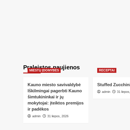
Praleistos naujienos
MIESTŲ ĮDOMYBĖS
RECEPTAI
Kauno miesto savivaldybė
Stuffed Zucchin
Iškilmingai pagerbti Kauno
admin
31 liepos
šimtukininkai ir jų
mokytojai: įteiktos premijos
ir padėkos
admin
31 liepos, 2026