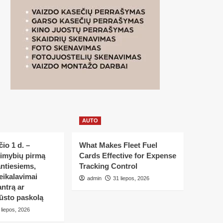
AUTO
io 1 d. –
What Makes Fleet Fuel
limybių pirmą
Cards Effective for Expense
ntiesiems,
Tracking Control
eikalavimai
admin
31 liepos, 2026
ntrą ar
ūsto paskolą
 liepos, 2026