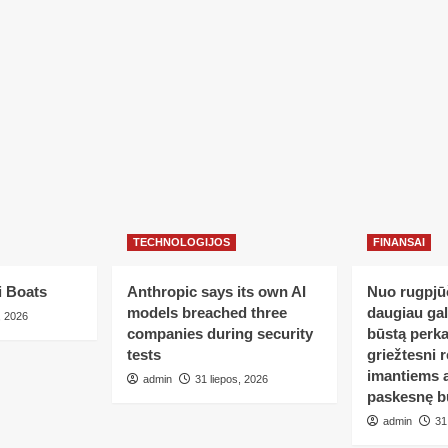
TECHNOLOGIJOS
FINANSAI
i Boats
Anthropic says its own AI
Nuo rugpjūč
models breached three
daugiau ga
, 2026
companies during security
būstą perka
tests
griežtesni r
imantiems a
admin
31 liepos, 2026
paskesnę b
admin
31