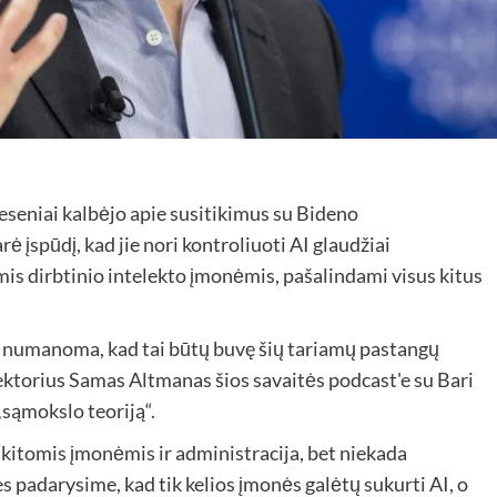
seniai kalbėjo apie susitikimus su Bideno
ė įspūdį, kad jie nori kontroliuoti AI glaudžiai
is dirbtinio intelekto įmonėmis, pašalindami visus kitus
 numanoma, kad tai būtų buvę šių tariamų pastangų
ektorius Samas Altmanas šios savaitės podcast'e su Bari
ąmokslo teoriją“.
 kitomis įmonėmis ir administracija, bet niekada
padarysime, kad tik kelios įmonės galėtų sukurti AI, o