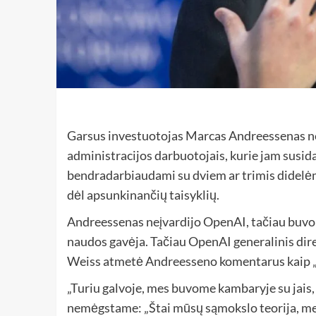
Garsus investuotojas Marcas Andreessenas ne
administracijos darbuotojais, kurie jam susidar
bendradarbiaudami su dviem ar trimis didelėm
dėl apsunkinančių taisyklių.
Andreessenas neįvardijo OpenAI, tačiau buvo
naudos gavėja. Tačiau OpenAI generalinis dir
Weiss atmetė Andreesseno komentarus kaip „s
„Turiu galvoje, mes buvome kambaryje su jais,
nemėgstame: „Štai mūsų sąmokslo teorija, mes 