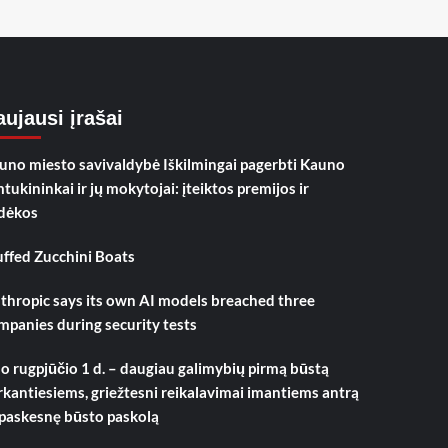
ujausi įrašai
uno miesto savivaldybė Iškilmingai pagerbti Kauno
mtukininkai ir jų mokytojai: įteiktos premijos ir
dėkos
uffed Zucchini Boats
thropic says its own AI models breached three
mpanies during security tests
o rugpjūčio 1 d. – daugiau galimybių pirmą būstą
rkantiesiems, griežtesni reikalavimai imantiems antrą
 paskesnę būsto paskolą