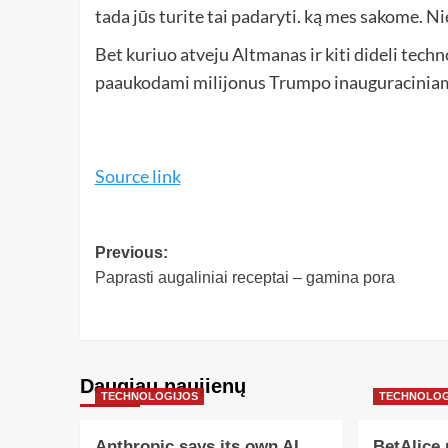
tada jūs turite tai padaryti. ką mes sakome. N
Bet kuriuo atveju Altmanas ir kiti dideli techn
paaukodami milijonus Trumpo inauguraciniam
Source link
Previous:
Paprasti augaliniai receptai – gamina pora
Daugiau naujienų
TECHNOLOGIJOS
TECHNOLOG
Anthropic says its own AI
BetAlice 