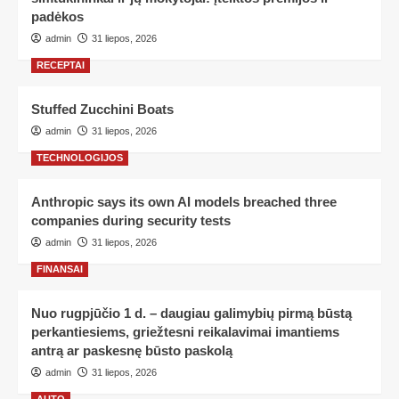
padėkos
admin
31 liepos, 2026
RECEPTAI
Stuffed Zucchini Boats
admin
31 liepos, 2026
TECHNOLOGIJOS
Anthropic says its own AI models breached three
companies during security tests
admin
31 liepos, 2026
FINANSAI
Nuo rugpjūčio 1 d. – daugiau galimybių pirmą būstą
perkantiesiems, griežtesni reikalavimai imantiems
antrą ar paskesnę būsto paskolą
admin
31 liepos, 2026