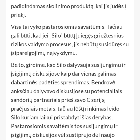
padidindamas skolinimo produktą, kai jis judės į
priekį.
Visa tai vyko pastarosiomis savaitėmis. Tačiau
gali būti, kad jei „Silo“ būtų įdiegęs griežtesnius
rizikos valdymo procesus, jis nebūtų susidūręs su
įsipareigojimų neįvykdymu.
Be to, girdime, kad Silo dalyvauja susijungimų ir
įsigijimų diskusijose kaip dar vienas galimas
dabartinės padėties sprendimas. Bendrovė
anksčiau dalyvavo diskusijose su potencialiais
sandorių partneriais prieš savo C seriją
praėjusiais metais, tačiau lėšų rinkimas leido
Silo kuriam laikui pristabdyti šias derybas.
Pastarosiomis savaitėmis tos susijungimų ir
įsigijimų diskusijos vėl sustiprėjo dėl naujo