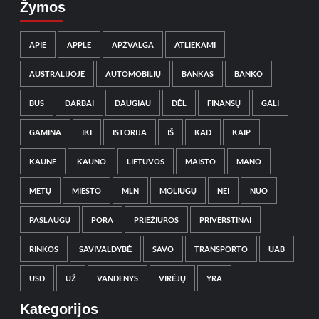
Žymos
APIE
APPLE
APŽVALGA
ATLIEKAMI
AUSTRALIJOJE
AUTOMOBILIŲ
BANKAS
BANKO
BUS
DARBAI
DAUGIAU
DĖL
FINANSŲ
GALI
GAMINA
IKI
ISTORIJA
IŠ
KAD
KAIP
KAUNE
KAUNO
LIETUVOS
MAISTO
MANO
METŲ
MIESTO
MLN
MOLIŪGŲ
NEI
NUO
PASLAUGŲ
PORA
PRIEŽIŪROS
PRIVERSTINAI
RINKOS
SAVIVALDYBĖ
SAVO
TRANSPORTO
UAB
USD
UŽ
VANDENYS
VIRĖJŲ
YRA
Kategorijos