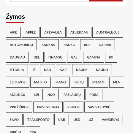
Žymos
APIE
APPLE
APŽVALGA
ATLIEKAMI
AUSTRALIJOJE
AUTOMOBILIŲ
BANKAS
BANKO
BUS
DARBAI
DAUGIAU
DĖL
FINANSŲ
GALI
GAMINA
IKI
ISTORIJA
IŠ
KAD
KAIP
KAUNE
KAUNO
LIETUVOS
MAISTO
MANO
METŲ
MIESTO
MLN
MOLIŪGŲ
NEI
NUO
PASLAUGŲ
PORA
PRIEŽIŪROS
PRIVERSTINAI
RINKOS
SAVIVALDYBĖ
SAVO
TRANSPORTO
UAB
USD
UŽ
VANDENYS
VIRĖJŲ
YRA