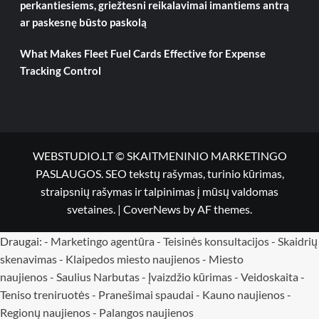
perkantiesiems, griežtesni reikalavimai imantiems antrą
ar paskesnę būsto paskolą
What Makes Fleet Fuel Cards Effective for Expense
Tracking Control
WEBSTUDIO.LT © SKAITMENINIO MARKETINGO
PASLAUGOS. SEO tekstų rašymas, turinio kūrimas,
straipsnių rašymas ir talpinimas į mūsų valdomas
svetaines.
|
CoverNews
by AF themes.
Draugai: -
Marketingo agentūra
-
Teisinės konsultacijos
-
Skaidrių
skenavimas
-
Klaipedos miesto naujienos
-
Miesto
naujienos
-
Saulius Narbutas
-
Įvaizdžio kūrimas
-
Veidoskaita
-
Teniso treniruotės
- Pranešimai spaudai -
Kauno naujienos
-
Regionų naujienos
-
Palangos naujienos