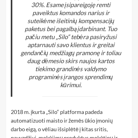
30%. Esame įsipareigoję remti
paveiktus komandos narius ir
suteikėme išeitinių kompensacijų
paketus bei pagalbą įdarbinant. Tuo
pačiu metu „Silo“ tebėra pasiryžusi
aptarnauti savo klientus ir greitai
gendančių medžiagų pramonę ir toliau
daug dėmesio skirs naujos kartos
tiekimo grandinės valdymo
programinės įrangos sprendimų
kūrimui.
2018 m. įkurta „Silo“ platforma padeda
automatizuoti maisto ir žemės ūkio įmonių
darbo eigą, o vėliau išsiplėtė į kitas sritis,
pavyzdžiui, mokėjimų produktus mokėtinų ir