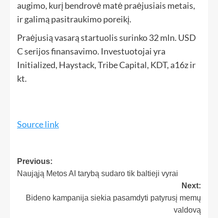
augimo, kurį bendrovė matė praėjusiais metais,
ir galimą pasitraukimo poreikį.
Praėjusią vasarą startuolis surinko 32 mln. USD
C serijos finansavimo. Investuotojai yra
Initialized, Haystack, Tribe Capital, KDT, a16z ir
kt.
Source link
Previous:
Naująją Metos AI tarybą sudaro tik baltieji vyrai
Next:
Bideno kampanija siekia pasamdyti patyrusį memų
valdovą