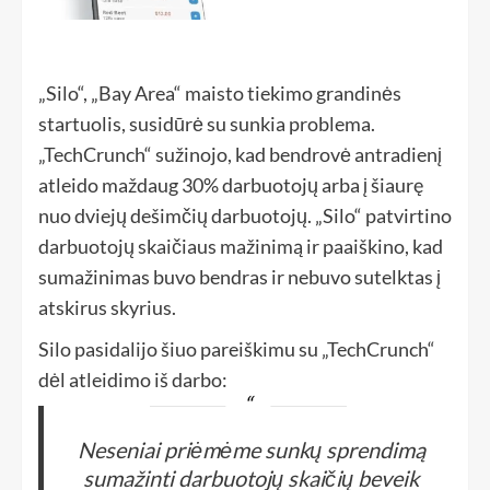
„Silo“, „Bay Area“ maisto tiekimo grandinės
startuolis, susidūrė su sunkia problema.
„TechCrunch“ sužinojo, kad bendrovė antradienį
atleido maždaug 30% darbuotojų arba į šiaurę
nuo dviejų dešimčių darbuotojų. „Silo“ patvirtino
darbuotojų skaičiaus mažinimą ir paaiškino, kad
sumažinimas buvo bendras ir nebuvo sutelktas į
atskirus skyrius.
Silo pasidalijo šiuo pareiškimu su „TechCrunch“
dėl atleidimo iš darbo:
Neseniai priėmėme sunkų sprendimą
sumažinti darbuotojų skaičių beveik