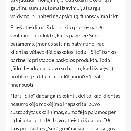
gautinų sumų automatizavimui, atsargų
valdymą, buhalterinę apskaitą, finansavimą ir kt.
Prieš atleidimą iš darbo kilo problema dėl
skolinimo produkto, kuris pakenkė Silo
pajamoms. Įmonės šaltinis patvirtino, kad
klientas vėlavo dėl paskolos, todėl „Silo“ banko
partneris pristabdė paskolos produktą. Tada
„Silo“ bendradarbiavo su banku, kad išspręstų
problemą su klientu, todėl įmonė vėl gali
finansuoti.
Nors „Silo“ dabar gali skolinti, dėl to, kad klientas
nesumokėjo mokėjimo ir apskritai buvo
sustabdytas skolinimas, sumažėjo pajamos per
tą laikotarpį, todėl buvo atleista iš darbo. Dėl
šios priežasties „Silo“ greičiausiai bus atsargus,