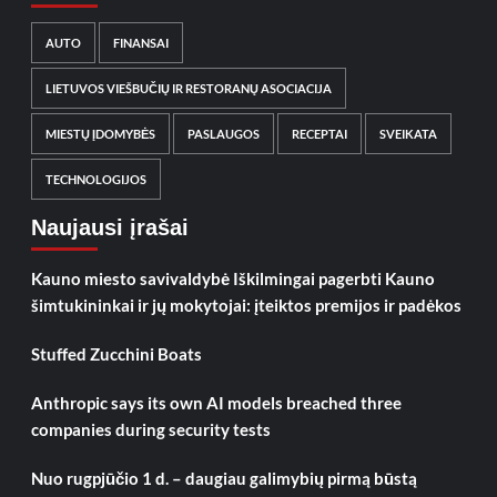
AUTO
FINANSAI
LIETUVOS VIEŠBUČIŲ IR RESTORANŲ ASOCIACIJA
MIESTŲ ĮDOMYBĖS
PASLAUGOS
RECEPTAI
SVEIKATA
TECHNOLOGIJOS
Naujausi įrašai
Kauno miesto savivaldybė Iškilmingai pagerbti Kauno
šimtukininkai ir jų mokytojai: įteiktos premijos ir padėkos
Stuffed Zucchini Boats
Anthropic says its own AI models breached three
companies during security tests
Nuo rugpjūčio 1 d. – daugiau galimybių pirmą būstą