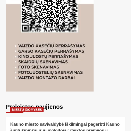
Praleistos naujienos
MIESTŲ ĮDOMYBĖS
Kauno miesto savivaldybė Iškilmingai pagerbti Kauno
šimtukininkai ir jų mokytojai: įteiktos premijos ir