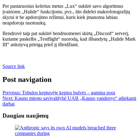
Per pastaruosius kelerius metus „Lux“ sukūrė savo algoritmus
įvairioms „Halide“ funkcijoms, pvz., itin didelei makrofotografijų
skyrai ir be apdorojimo režimui, kuris kiek įmanoma labiau
neapdoroja nuotraukų.
Bendrovė taip pat sukūrė bendruomenei skirtą „Discord“ serverį,
kuriame paskelbs „Testflight“ nuorodą, kad išbandytų „Halide Mark
III“ ankstyvą prieigą prieš jį išleidžiant.
Source link
Post navigation
Previous:
Tobulos keptuvėje keptos bulvės – gamina pora
Next:
Kauno miesto savivaldybė UAB „Kauno vandenys“ atliekami
darbai
Daugiau naujienų