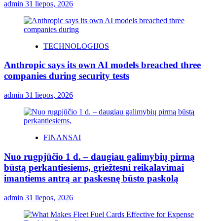
admin
31 liepos, 2026
TECHNOLOGIJOS
Anthropic says its own AI models breached three
companies during security tests
admin
31 liepos, 2026
FINANSAI
Nuo rugpjūčio 1 d. – daugiau galimybių pirmą
būstą perkantiesiems, griežtesni reikalavimai
imantiems antrą ar paskesnę būsto paskolą
admin
31 liepos, 2026