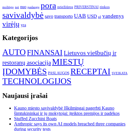
pora
nuo
priežiūros
rinkos
paslaugų
PRIVERSTINAI
moliūgų
nei
savivaldybė
UAB
vandenys
transporto
USD
savo
už
virėjų
yra
Kategorijos
AUTO
FINANSAI
Lietuvos viešbučių ir
MIESTŲ
restoranų asociacija
ĮDOMYBĖS
RECEPTAI
PASLAUGOS
SVEIKATA
TECHNOLOGIJOS
Naujausi įrašai
Kauno miesto savivaldybė Iškilmingai pagerbti Kauno
šimtukininkai ir jų mokytojai: įteiktos premijos ir padėkos
Stuffed Zucchini Boats
Anthropic says its own AI models breached three companies
during security tests