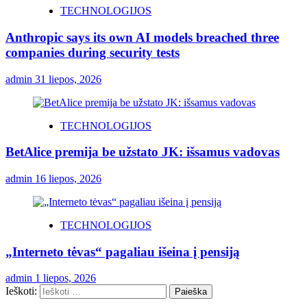
TECHNOLOGIJOS
Anthropic says its own AI models breached three
companies during security tests
admin
31 liepos, 2026
TECHNOLOGIJOS
BetAlice premija be užstato JK: išsamus vadovas
admin
16 liepos, 2026
TECHNOLOGIJOS
„Interneto tėvas“ pagaliau išeina į pensiją
admin
1 liepos, 2026
Ieškoti: