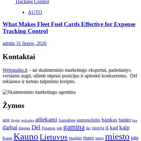
AUTO
What Makes Fleet Fuel Cards Effective for Expense
Tracking Control
admin
31 liepos, 2026
Kontaktai
Webstudio.lt
– tai skaitmeninio marketingo ekspertai, padedantys
verslams augti, užimti stiprias pozicijas ir aplenkti konkurentus. Dėl
reklamos ir turinio talpinimo kreiptis.
Žymos
atliekami
bankas
banko
apie
automobilių
Apple
apžvalga
Australijoje
bus
gamina
darbai
Dėl
kaip
kad
istorija
iš
Finansų
iki
daugiau
gali
Kauno
miesto
Lietuvos
mano
mln
maisto
metų
Kaune