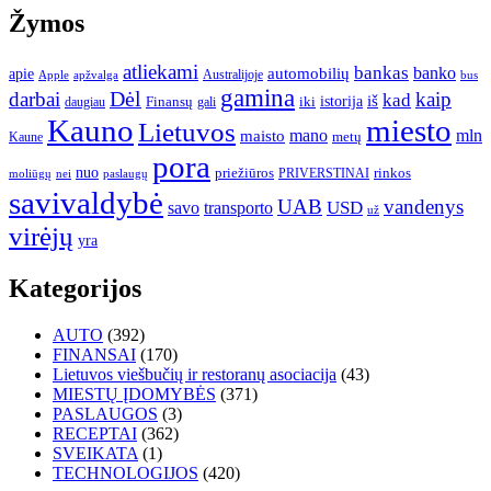
Žymos
atliekami
bankas
banko
apie
automobilių
Apple
apžvalga
Australijoje
bus
gamina
darbai
Dėl
kaip
kad
istorija
iš
Finansų
iki
daugiau
gali
Kauno
miesto
Lietuvos
mano
mln
maisto
metų
Kaune
pora
nuo
priežiūros
rinkos
paslaugų
PRIVERSTINAI
moliūgų
nei
savivaldybė
UAB
vandenys
transporto
USD
savo
už
virėjų
yra
Kategorijos
AUTO
(392)
FINANSAI
(170)
Lietuvos viešbučių ir restoranų asociacija
(43)
MIESTŲ ĮDOMYBĖS
(371)
PASLAUGOS
(3)
RECEPTAI
(362)
SVEIKATA
(1)
TECHNOLOGIJOS
(420)