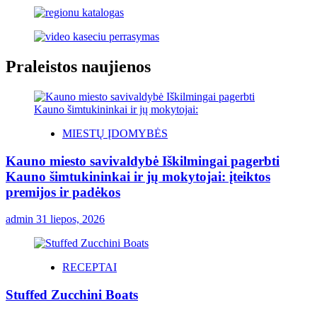
Praleistos naujienos
MIESTŲ ĮDOMYBĖS
Kauno miesto savivaldybė Iškilmingai pagerbti
Kauno šimtukininkai ir jų mokytojai: įteiktos
premijos ir padėkos
admin
31 liepos, 2026
RECEPTAI
Stuffed Zucchini Boats