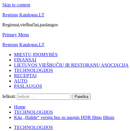
Skip to content
Regionų Katalogas.LT
Regionai,viešbučiai,paslaugos
Primary Menu
Regionų Katalogas.LT
MIESTŲ ĮDOMYBĖS
FINANSAI
LIETUVOS VIEŠBUČIŲ IR RESTORANŲ ASOCIACIJA
TECHNOLOGIJOS
RECEPTAI
AUTO
PASLAUGOS
Ieškoti:
Home
TECHNOLOGIJOS
Kita „Halide“ versija bus su naujais HDR filmų filtrais
TECHNOLOGIJOS