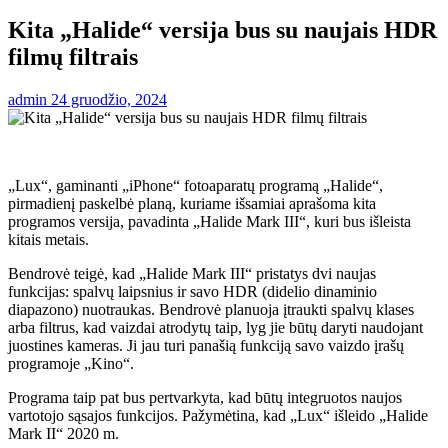
Kita „Halide“ versija bus su naujais HDR
filmų filtrais
admin
24 gruodžio, 2024
„Lux“, gaminanti „iPhone“ fotoaparatų programą „Halide“,
pirmadienį paskelbė planą, kuriame išsamiai aprašoma kita
programos versija, pavadinta „Halide Mark III“, kuri bus išleista
kitais metais.
Bendrovė teigė, kad „Halide Mark III“ pristatys dvi naujas
funkcijas: spalvų laipsnius ir savo HDR (didelio dinaminio
diapazono) nuotraukas. Bendrovė planuoja įtraukti spalvų klases
arba filtrus, kad vaizdai atrodytų taip, lyg jie būtų daryti naudojant
juostines kameras. Ji jau turi panašią funkciją savo vaizdo įrašų
programoje „Kino“.
Programa taip pat bus pertvarkyta, kad būtų integruotos naujos
vartotojo sąsajos funkcijos. Pažymėtina, kad „Lux“ išleido „Halide
Mark II“ 2020 m.