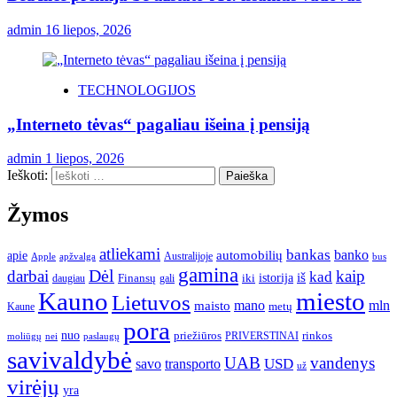
admin
16 liepos, 2026
TECHNOLOGIJOS
„Interneto tėvas“ pagaliau išeina į pensiją
admin
1 liepos, 2026
Ieškoti:
Žymos
atliekami
bankas
banko
apie
automobilių
Apple
apžvalga
Australijoje
bus
gamina
darbai
Dėl
kaip
kad
istorija
iš
Finansų
iki
daugiau
gali
Kauno
miesto
Lietuvos
mano
mln
maisto
metų
Kaune
pora
nuo
priežiūros
rinkos
paslaugų
PRIVERSTINAI
moliūgų
nei
savivaldybė
UAB
vandenys
transporto
USD
savo
už
virėjų
yra