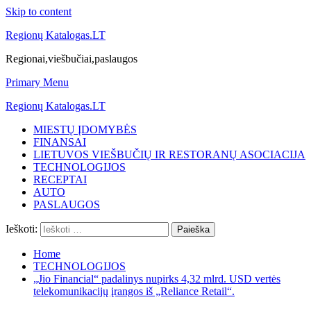
Skip to content
Regionų Katalogas.LT
Regionai,viešbučiai,paslaugos
Primary Menu
Regionų Katalogas.LT
MIESTŲ ĮDOMYBĖS
FINANSAI
LIETUVOS VIEŠBUČIŲ IR RESTORANŲ ASOCIACIJA
TECHNOLOGIJOS
RECEPTAI
AUTO
PASLAUGOS
Ieškoti:
Home
TECHNOLOGIJOS
„Jio Financial“ padalinys nupirks 4,32 mlrd. USD vertės
telekomunikacijų įrangos iš „Reliance Retail“.