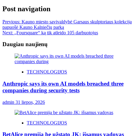
Post navigation
Previous:
Kauno miesto savivaldybė Garsaus skulptoriaus kolekcija
papuošė Kauno Kalniečių parką
Next:
„Foursquare“ ką tik atleido 105 darbuotojus
Daugiau naujienų
TECHNOLOGIJOS
Anthropic says its own AI models breached three
companies during security tests
admin
31 liepos, 2026
TECHNOLOGIJOS
BetAlice premija be užstato JK: išsamus vadovas