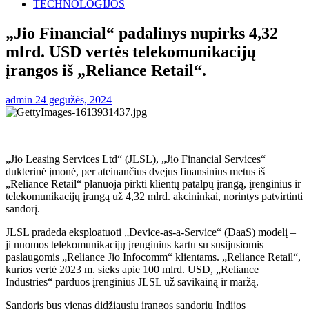
TECHNOLOGIJOS
„Jio Financial“ padalinys nupirks 4,32
mlrd. USD vertės telekomunikacijų
įrangos iš „Reliance Retail“.
admin
24 gegužės, 2024
„Jio Leasing Services Ltd“ (JLSL), „Jio Financial Services“
dukterinė įmonė, per ateinančius dvejus finansinius metus iš
„Reliance Retail“ planuoja pirkti klientų patalpų įrangą, įrenginius ir
telekomunikacijų įrangą už 4,32 mlrd. akcininkai, norintys patvirtinti
sandorį.
JLSL pradeda eksploatuoti „Device-as-a-Service“ (DaaS) modelį –
ji nuomos telekomunikacijų įrenginius kartu su susijusiomis
paslaugomis „Reliance Jio Infocomm“ klientams. „Reliance Retail“,
kurios vertė 2023 m. sieks apie 100 mlrd. USD, „Reliance
Industries“ parduos įrenginius JLSL už savikainą ir maržą.
Sandoris bus vienas didžiausių įrangos sandorių Indijos