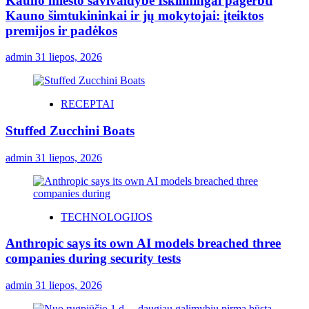
Kauno miesto savivaldybė Iškilmingai pagerbti
Kauno šimtukininkai ir jų mokytojai: įteiktos
premijos ir padėkos
admin
31 liepos, 2026
RECEPTAI
Stuffed Zucchini Boats
admin
31 liepos, 2026
TECHNOLOGIJOS
Anthropic says its own AI models breached three
companies during security tests
admin
31 liepos, 2026