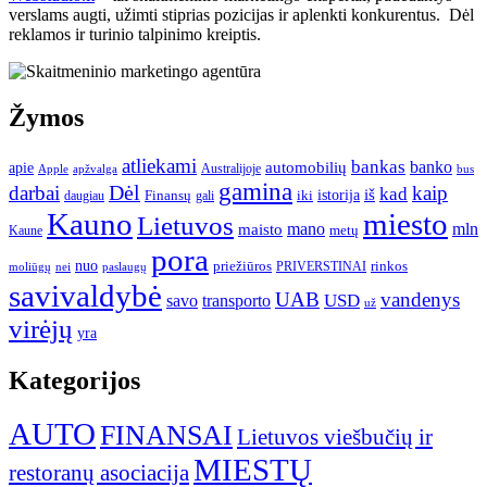
verslams augti, užimti stiprias pozicijas ir aplenkti konkurentus. Dėl
reklamos ir turinio talpinimo kreiptis.
Žymos
atliekami
bankas
banko
apie
automobilių
Apple
apžvalga
Australijoje
bus
gamina
darbai
Dėl
kaip
kad
istorija
iš
Finansų
iki
daugiau
gali
Kauno
miesto
Lietuvos
mano
mln
maisto
metų
Kaune
pora
nuo
priežiūros
rinkos
paslaugų
PRIVERSTINAI
moliūgų
nei
savivaldybė
UAB
vandenys
transporto
USD
savo
už
virėjų
yra
Kategorijos
AUTO
FINANSAI
Lietuvos viešbučių ir
MIESTŲ
restoranų asociacija