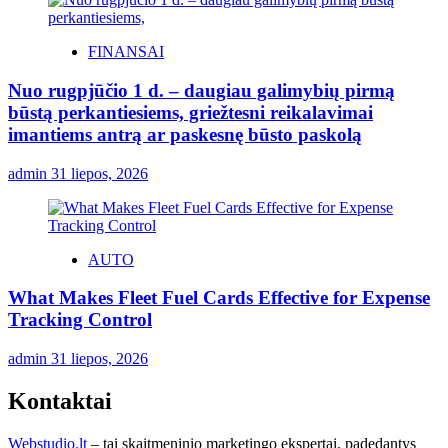
FINANSAI
Nuo rugpjūčio 1 d. – daugiau galimybių pirmą
būstą perkantiesiems, griežtesni reikalavimai
imantiems antrą ar paskesnę būsto paskolą
admin
31 liepos, 2026
AUTO
What Makes Fleet Fuel Cards Effective for Expense
Tracking Control
admin
31 liepos, 2026
Kontaktai
Webstudio.lt
– tai skaitmeninio marketingo ekspertai, padedantys