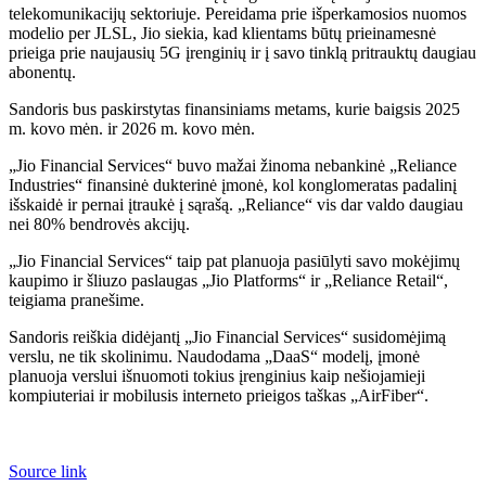
telekomunikacijų sektoriuje. Pereidama prie išperkamosios nuomos
modelio per JLSL, Jio siekia, kad klientams būtų prieinamesnė
prieiga prie naujausių 5G įrenginių ir į savo tinklą pritrauktų daugiau
abonentų.
Sandoris bus paskirstytas finansiniams metams, kurie baigsis 2025
m. kovo mėn. ir 2026 m. kovo mėn.
„Jio Financial Services“ buvo mažai žinoma nebankinė „Reliance
Industries“ finansinė dukterinė įmonė, kol konglomeratas padalinį
išskaidė ir pernai įtraukė į sąrašą. „Reliance“ vis dar valdo daugiau
nei 80% bendrovės akcijų.
„Jio Financial Services“ taip pat planuoja pasiūlyti savo mokėjimų
kaupimo ir šliuzo paslaugas „Jio Platforms“ ir „Reliance Retail“,
teigiama pranešime.
Sandoris reiškia didėjantį „Jio Financial Services“ susidomėjimą
verslu, ne tik skolinimu. Naudodama „DaaS“ modelį, įmonė
planuoja verslui išnuomoti tokius įrenginius kaip nešiojamieji
kompiuteriai ir mobilusis interneto prieigos taškas „AirFiber“.
Source link