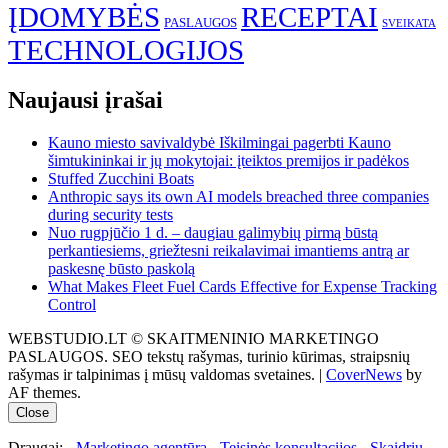
ĮDOMYBĖS
RECEPTAI
PASLAUGOS
SVEIKATA
TECHNOLOGIJOS
Naujausi įrašai
Kauno miesto savivaldybė Iškilmingai pagerbti Kauno
šimtukininkai ir jų mokytojai: įteiktos premijos ir padėkos
Stuffed Zucchini Boats
Anthropic says its own AI models breached three companies
during security tests
Nuo rugpjūčio 1 d. – daugiau galimybių pirmą būstą
perkantiesiems, griežtesni reikalavimai imantiems antrą ar
paskesnę būsto paskolą
What Makes Fleet Fuel Cards Effective for Expense Tracking
Control
WEBSTUDIO.LT © SKAITMENINIO MARKETINGO
PASLAUGOS. SEO tekstų rašymas, turinio kūrimas, straipsnių
rašymas ir talpinimas į mūsų valdomas svetaines.
|
CoverNews
by
AF themes.
Close
Draugai: -
Marketingo agentūra
-
Teisinės konsultacijos
-
Skaidrių