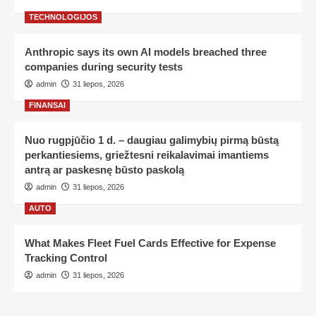
TECHNOLOGIJOS
Anthropic says its own AI models breached three
companies during security tests
admin
31 liepos, 2026
FINANSAI
Nuo rugpjūčio 1 d. – daugiau galimybių pirmą būstą
perkantiesiems, griežtesni reikalavimai imantiems
antrą ar paskesnę būsto paskolą
admin
31 liepos, 2026
AUTO
What Makes Fleet Fuel Cards Effective for Expense
Tracking Control
admin
31 liepos, 2026