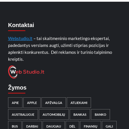
Kontaktai
Webstudio.lt
– tai skaitmeninio marketingo ekspertai,
padedantys verslams augti, užimti stiprias pozicijas ir
aplenkti konkurentus. Dėl reklamos ir turinio talpinimo
kreiptis.
Žymos
APIE
APPLE
APŽVALGA
ATLIEKAMI
AUSTRALIJOJE
AUTOMOBILIŲ
BANKAS
BANKO
BUS
DARBAI
DAUGIAU
DĖL
FINANSŲ
GALI