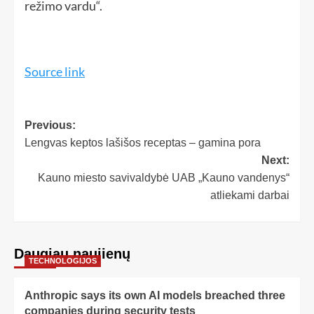
režimo vardu“.
Source link
Previous:
Lengvas keptos lašišos receptas – gamina pora
Next:
Kauno miesto savivaldybė UAB „Kauno vandenys“
atliekami darbai
Daugiau naujienų
TECHNOLOGIJOS
Anthropic says its own AI models breached three
companies during security tests