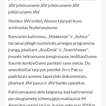
JAV įsikūrusiame JAV įsikūrusiame JAV
įsikūrusiame JAV.
Išleidus JAV orderį, Alonso taip pat buvo
areštuotas Nyderlanduose.
Remiantis kaltinimu, „Ntekereze“ ir „Ashtor“
tariamai įdiegė nuotolinės prieigos programinę
įrangą, įskaitant „AnyDesk“ ir „TeamViewer“,
įmonės teikiamuose įrenginiuose, leidžiančiuose
šiaurės korėjiečiams paslėpti savo vietas. Du
amerikiečiai taip pat pateikė Jin ir Pak su
padirbtais asmens tapatybės dokumentais,
įskaitant JAV pasus ir JAV banko sąskaitas.
Kaltinamajame akte teigiama, kad kaltinamieji
per daugiametę schemą įgijo mažiausiai 64
Amerikos organizacijas, kurios vyko nuo 2018 m.