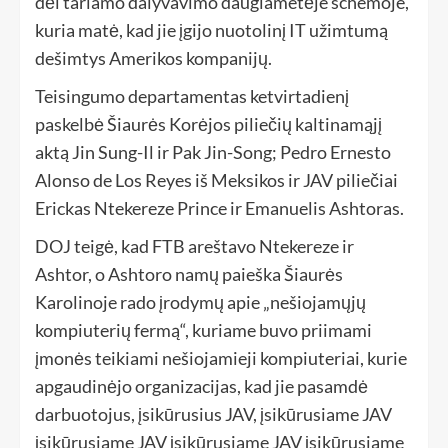
dėl tariamo dalyvavimo daugiametėje schemoje,
kuria matė, kad jie įgijo nuotolinį IT užimtumą
dešimtys Amerikos kompanijų.
Teisingumo departamentas ketvirtadienį
paskelbė Šiaurės Korėjos piliečių kaltinamąjį
aktą Jin Sung-Il ir Pak Jin-Song; Pedro Ernesto
Alonso de Los Reyes iš Meksikos ir JAV piliečiai
Erickas Ntekereze Prince ir Emanuelis Ashtoras.
DOJ teigė, kad FTB areštavo Ntekereze ir
Ashtor, o Ashtoro namų paieška Šiaurės
Karolinoje rado įrodymų apie „nešiojamųjų
kompiuterių fermą“, kuriame buvo priimami
įmonės teikiami nešiojamieji kompiuteriai, kurie
apgaudinėjo organizacijas, kad jie pasamdė
darbuotojus, įsikūrusius JAV, įsikūrusiame JAV
įsikūrusiame JAV įsikūrusiame JAV įsikūrusiame