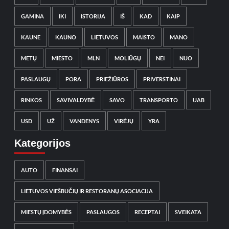
GAMINA
IKI
ISTORIJA
IŠ
KAD
KAIP
KAUNE
KAUNO
LIETUVOS
MAISTO
MANO
METŲ
MIESTO
MLN
MOLIŪGŲ
NEI
NUO
PASLAUGŲ
PORA
PRIEŽIŪROS
PRIVERSTINAI
RINKOS
SAVIVALDYBĖ
SAVO
TRANSPORTO
UAB
USD
UŽ
VANDENYS
VIRĖJŲ
YRA
Kategorijos
AUTO
FINANSAI
LIETUVOS VIEŠBUČIŲ IR RESTORANŲ ASOCIACIJA
MIESTŲ ĮDOMYBĖS
PASLAUGOS
RECEPTAI
SVEIKATA