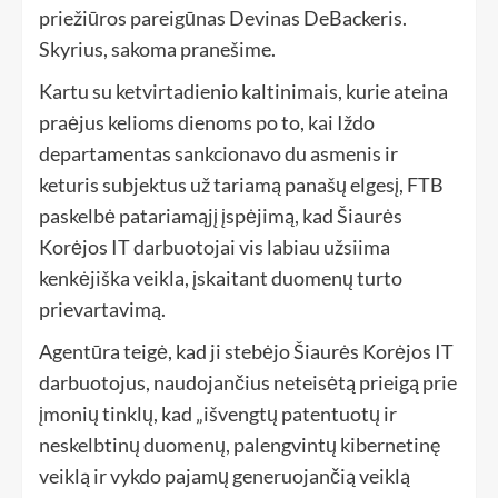
priežiūros pareigūnas Devinas DeBackeris.
Skyrius, sakoma pranešime.
Kartu su ketvirtadienio kaltinimais, kurie ateina
praėjus kelioms dienoms po to, kai Iždo
departamentas sankcionavo du asmenis ir
keturis subjektus už tariamą panašų elgesį, FTB
paskelbė patariamąjį įspėjimą, kad Šiaurės
Korėjos IT darbuotojai vis labiau užsiima
kenkėjiška veikla, įskaitant duomenų turto
prievartavimą.
Agentūra teigė, kad ji stebėjo Šiaurės Korėjos IT
darbuotojus, naudojančius neteisėtą prieigą prie
įmonių tinklų, kad „išvengtų patentuotų ir
neskelbtinų duomenų, palengvintų kibernetinę
veiklą ir vykdo pajamų generuojančią veiklą