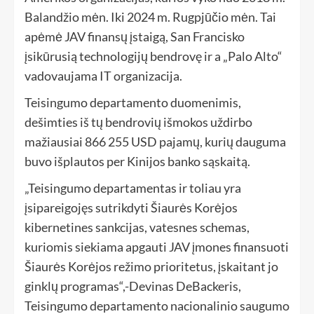
Balandžio mėn. Iki 2024 m. Rugpjūčio mėn. Tai
apėmė JAV finansų įstaigą, San Francisko
įsikūrusią technologijų bendrovę ir a „Palo Alto“
vadovaujama IT organizacija.
Teisingumo departamento duomenimis,
dešimties iš tų bendrovių išmokos uždirbo
mažiausiai 866 255 USD pajamų, kurių dauguma
buvo išplautos per Kinijos banko sąskaitą.
„Teisingumo departamentas ir toliau yra
įsipareigojęs sutrikdyti Šiaurės Korėjos
kibernetines sankcijas, vatesnes schemas,
kuriomis siekiama apgauti JAV įmones finansuoti
Šiaurės Korėjos režimo prioritetus, įskaitant jo
ginklų programas“,-Devinas DeBackeris,
Teisingumo departamento nacionalinio saugumo