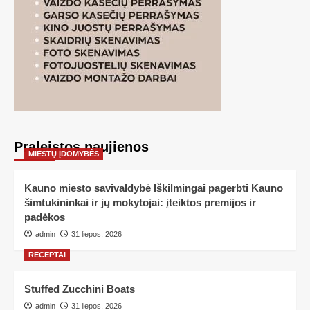
Praleistos naujienos
MIESTŲ ĮDOMYBĖS
Kauno miesto savivaldybė Iškilmingai pagerbti Kauno
šimtukininkai ir jų mokytojai: įteiktos premijos ir
padėkos
admin
31 liepos, 2026
RECEPTAI
Stuffed Zucchini Boats
admin
31 liepos, 2026