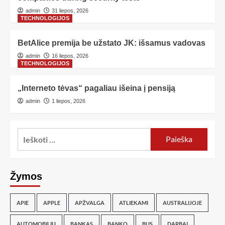
admin
31 liepos, 2026
TECHNOLOGIJOS
BetAlice premija be užstato JK: išsamus vadovas
admin
16 liepos, 2026
TECHNOLOGIJOS
„Interneto tėvas“ pagaliau išeina į pensiją
admin
1 liepos, 2026
Žymos
APIE
APPLE
APŽVALGA
ATLIEKAMI
AUSTRALIJOJE
AUTOMOBILIŲ
BANKAS
BANKO
BUS
DARBAI