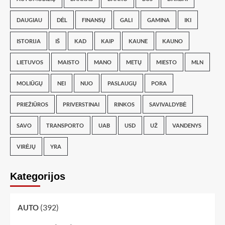
DAUGIAU
DĖL
FINANSŲ
GALI
GAMINA
IKI
ISTORIJA
IŠ
KAD
KAIP
KAUNE
KAUNO
LIETUVOS
MAISTO
MANO
METŲ
MIESTO
MLN
MOLIŪGŲ
NEI
NUO
PASLAUGŲ
PORA
PRIEŽIŪROS
PRIVERSTINAI
RINKOS
SAVIVALDYBĖ
SAVO
TRANSPORTO
UAB
USD
UŽ
VANDENYS
VIRĖJŲ
YRA
Kategorijos
(392)
AUTO