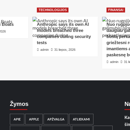
TECHNOLOGIJOS
FINANSAI
i Boats
Anthropic says its own AI
Nuo rugpjūč
models breached three
daugiau ga
 2026
companies during security
būstą perka
tests
griežtesni r
imantiems a
admin
31 liepos, 2026
paskesnę b
admin
31 l
Žymos
Na
Ka
APIE
APPLE
APŽVALGA
ATLIEKAMI
ši