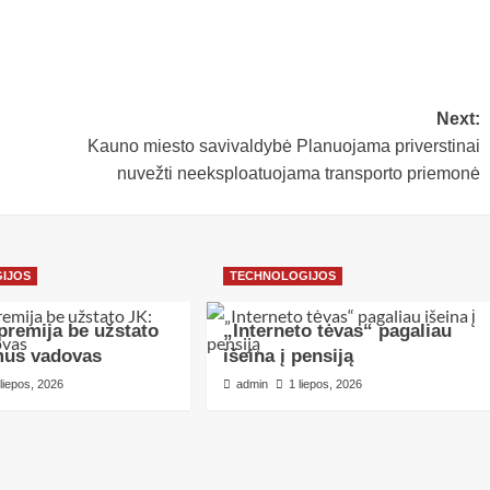
Next:
Kauno miesto savivaldybė Planuojama priverstinai
nuvežti neeksploatuojama transporto priemonė
IJOS
TECHNOLOGIJOS
premija be užstato
„Interneto tėvas“ pagaliau
mus vadovas
išeina į pensiją
 liepos, 2026
admin
1 liepos, 2026