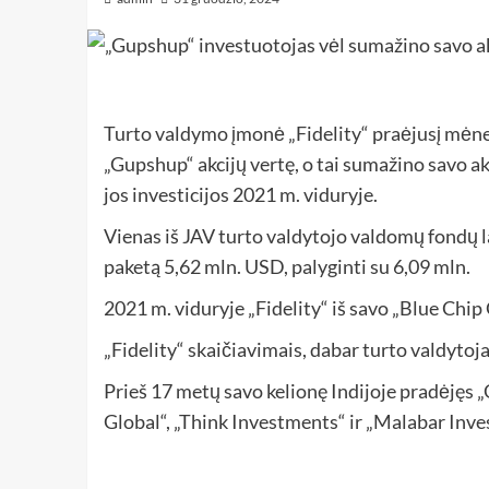
Turto valdymo įmonė „Fidelity“ praėjusį mėn
„Gupshup“ akcijų vertę, o tai sumažino savo ak
jos investicijos 2021 m. viduryje.
Vienas iš JAV turto valdytojo valdomų fondų l
paketą 5,62 mln. USD, palyginti su 6,09 mln.
2021 m. viduryje „Fidelity“ iš savo „Blue Chi
„Fidelity“ skaičiavimais, dabar turto valdyto
Prieš 17 metų savo kelionę Indijoje pradėjęs „
Global“, „Think Investments“ ir „Malabar Inve