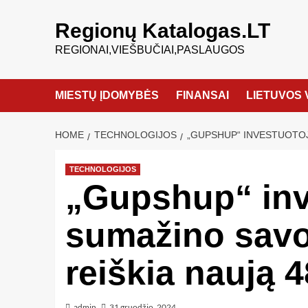
Regionų Katalogas.LT
REGIONAI,VIEŠBUČIAI,PASLAUGOS
MIESTŲ ĮDOMYBĖS
FINANSAI
LIETUVOS 
HOME
TECHNOLOGIJOS
„GUPSHUP“ INVESTUOTOJA
TECHNOLOGIJOS
„Gupshup“ inv
sumažino savo 
reiškia naują 
admin
31 gruodžio, 2024