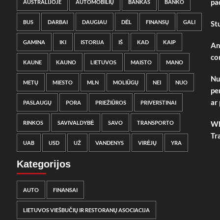
pa
AUSTRALIJOJE
AUTOMOBILIŲ
BANKAS
BANKO
BUS
DARBAI
DAUGIAU
DĖL
FINANSŲ
GALI
St
GAMINA
IKI
ISTORIJA
IŠ
KAD
KAIP
An
co
KAUNE
KAUNO
LIETUVOS
MAISTO
MANO
Nu
METŲ
MIESTO
MLN
MOLIŪGŲ
NEI
NUO
pe
ar
PASLAUGŲ
PORA
PRIEŽIŪROS
PRIVERSTINAI
RINKOS
SAVIVALDYBĖ
SAVO
TRANSPORTO
Wh
Tr
UAB
USD
UŽ
VANDENYS
VIRĖJŲ
YRA
Kategorijos
AUTO
FINANSAI
LIETUVOS VIEŠBUČIŲ IR RESTORANŲ ASOCIACIJA