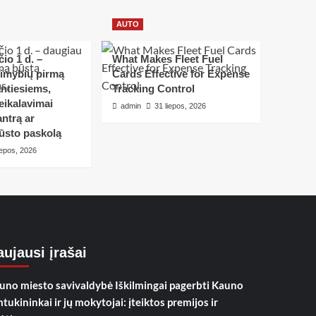
AUTO
io 1 d. –
What Makes Fleet Fuel
limybių pirmą
Cards Effective for Expense
ntiesiems,
Tracking Control
eikalavimai
admin
31 liepos, 2026
ntrą ar
ūsto paskolą
iepos, 2026
ujausi įrašai
uno miesto savivaldybė Iškilmingai pagerbti Kauno
mtukininkai ir jų mokytojai: įteiktos premijos ir