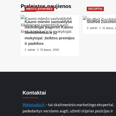
Praleistos naujienos
MIESTŲ ĮDOMYBĖS
RECEPTAI
Kauno miesto savivaldybė
Stuffed Zucchin
Iškilmingai pagerbti Kauno
admin
31 liepos,
šimtukininkai ir jų
mokytojai: įteiktos premijos
ir padėkos
admin
31 liepos, 2026
Kontaktai
Webstudio.lt
– tai skaitmeninio marketingo ekspertai,
padedantys verslams augti, užimti stiprias pozicijas ir