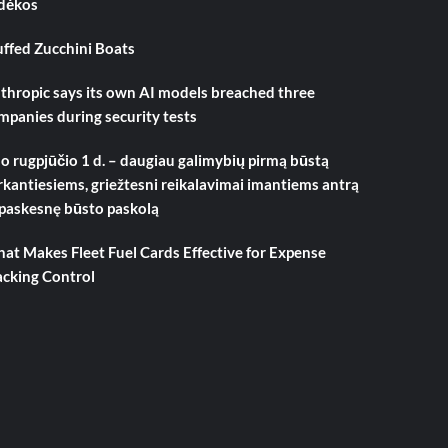
dėkos
uffed Zucchini Boats
thropic says its own AI models breached three
mpanies during security tests
o rugpjūčio 1 d. – daugiau galimybių pirmą būstą
rkantiesiems, griežtesni reikalavimai imantiems antrą
 paskesnę būsto paskolą
at Makes Fleet Fuel Cards Effective for Expense
acking Control