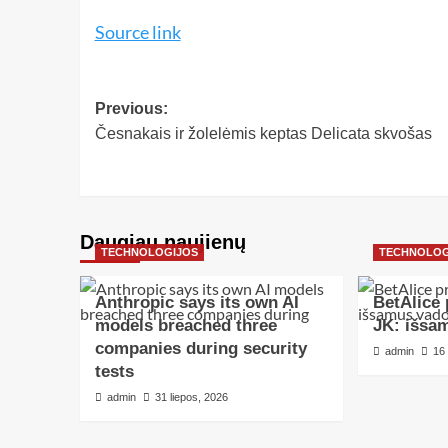
Source link
Previous:
Česnakais ir žolelėmis keptas Delicata skvošas
Daugiau naujienų
TECHNOLOGIJOS
TECHNOLOG
Anthropic says its own AI
BetAlice 
models breached three
JK: išsa
companies during security
admin
16
tests
admin
31 liepos, 2026