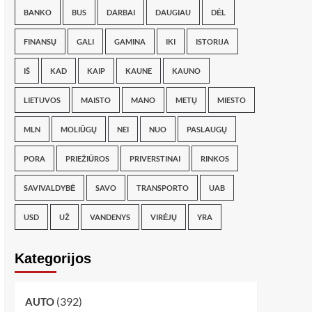
BANKO
BUS
DARBAI
DAUGIAU
DĖL
FINANSŲ
GALI
GAMINA
IKI
ISTORIJA
IŠ
KAD
KAIP
KAUNE
KAUNO
LIETUVOS
MAISTO
MANO
METŲ
MIESTO
MLN
MOLIŪGŲ
NEI
NUO
PASLAUGŲ
PORA
PRIEŽIŪROS
PRIVERSTINAI
RINKOS
SAVIVALDYBĖ
SAVO
TRANSPORTO
UAB
USD
UŽ
VANDENYS
VIRĖJŲ
YRA
Kategorijos
(392)
AUTO