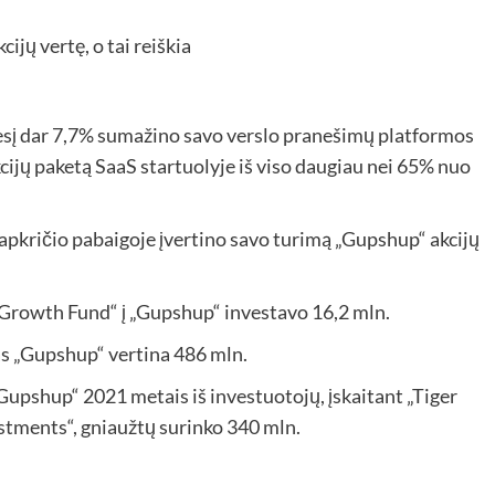
esį dar 7,7% sumažino savo verslo pranešimų platformos
cijų paketą SaaS startuolyje iš viso daugiau nei 65% nuo
apkričio pabaigoje įvertino savo turimą „Gupshup“ akcijų
p Growth Fund“ į „Gupshup“ investavo 16,2 mln.
jas „Gupshup“ vertina 486 mln.
Gupshup“ 2021 metais iš investuotojų, įskaitant „Tiger
stments“, gniaužtų surinko 340 mln.