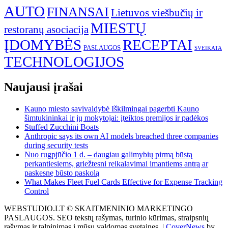
AUTO
FINANSAI
Lietuvos viešbučių ir
MIESTŲ
restoranų asociacija
ĮDOMYBĖS
RECEPTAI
PASLAUGOS
SVEIKATA
TECHNOLOGIJOS
Naujausi įrašai
Kauno miesto savivaldybė Iškilmingai pagerbti Kauno
šimtukininkai ir jų mokytojai: įteiktos premijos ir padėkos
Stuffed Zucchini Boats
Anthropic says its own AI models breached three companies
during security tests
Nuo rugpjūčio 1 d. – daugiau galimybių pirmą būstą
perkantiesiems, griežtesni reikalavimai imantiems antrą ar
paskesnę būsto paskolą
What Makes Fleet Fuel Cards Effective for Expense Tracking
Control
WEBSTUDIO.LT © SKAITMENINIO MARKETINGO
PASLAUGOS. SEO tekstų rašymas, turinio kūrimas, straipsnių
rašymas ir talpinimas į mūsų valdomas svetaines.
|
CoverNews
by