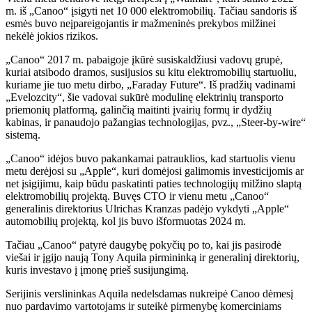
m. iš „Canoo“ įsigyti net 10 000 elektromobilių. Tačiau sandoris iš
esmės buvo neįpareigojantis ir mažmeninės prekybos milžinei
nekėlė jokios rizikos.
„Canoo“ 2017 m. pabaigoje įkūrė susiskaldžiusi vadovų grupė,
kuriai atsibodo dramos, susijusios su kitu elektromobilių startuoliu,
kuriame jie tuo metu dirbo, „Faraday Future“. Iš pradžių vadinami
„Evelozcity“, šie vadovai sukūrė modulinę elektrinių transporto
priemonių platformą, galinčią maitinti įvairių formų ir dydžių
kabinas, ir panaudojo pažangias technologijas, pvz., „Steer-by-wire“
sistemą.
„Canoo“ idėjos buvo pakankamai patrauklios, kad startuolis vienu
metu derėjosi su „Apple“, kuri domėjosi galimomis investicijomis ar
net įsigijimu, kaip būdu paskatinti paties technologijų milžino slaptą
elektromobilių projektą. Buvęs CTO ir vienu metu „Canoo“
generalinis direktorius Ulrichas Kranzas padėjo vykdyti „Apple“
automobilių projektą, kol jis buvo išformuotas 2024 m.
Tačiau „Canoo“ patyrė daugybę pokyčių po to, kai jis pasirodė
viešai ir įgijo naują Tony Aquila pirmininką ir generalinį direktorių,
kuris investavo į įmonę prieš susijungimą.
Serijinis verslininkas Aquila nedelsdamas nukreipė Canoo dėmesį
nuo pardavimo vartotojams ir suteikė pirmenybę komerciniams