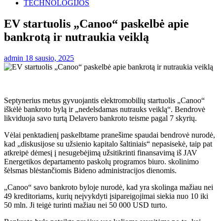
TECHNOLOGIJOS
EV startuolis „Canoo“ paskelbė apie
bankrotą ir nutraukia veiklą
admin
18 sausio, 2025
Septynerius metus gyvuojantis elektromobilių startuolis „Canoo“
iškėlė bankroto bylą ir „nedelsdamas nutrauks veiklą“. Bendrovė
likviduoja savo turtą Delavero bankroto teisme pagal 7 skyrių.
Vėlai penktadienį paskelbtame pranešime spaudai bendrovė nurodė,
kad „diskusijose su užsienio kapitalo šaltiniais“ nepasisekė, taip pat
atkreipė dėmesį į nesugebėjimą užsitikrinti finansavimą iš JAV
Energetikos departamento paskolų programos biuro. skolinimo
šėlsmas blėstančiomis Bideno administracijos dienomis.
„Canoo“ savo bankroto byloje nurodė, kad yra skolinga mažiau nei
49 kreditoriams, kurių neįvykdyti įsipareigojimai siekia nuo 10 iki
50 mln. Ji teigė turinti mažiau nei 50 000 USD turto.