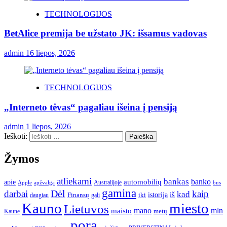
TECHNOLOGIJOS
BetAlice premija be užstato JK: išsamus vadovas
admin
16 liepos, 2026
TECHNOLOGIJOS
„Interneto tėvas“ pagaliau išeina į pensiją
admin
1 liepos, 2026
Ieškoti:
Žymos
atliekami
bankas
banko
apie
automobilių
Apple
apžvalga
Australijoje
bus
gamina
darbai
Dėl
kaip
kad
istorija
iš
Finansų
iki
daugiau
gali
Kauno
miesto
Lietuvos
mano
mln
maisto
metų
Kaune
pora