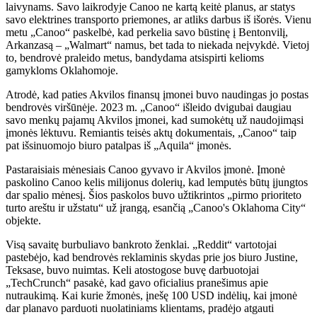
laivynams. Savo laikrodyje Canoo ne kartą keitė planus, ar statys
savo elektrines transporto priemones, ar atliks darbus iš išorės. Vienu
metu „Canoo“ paskelbė, kad perkelia savo būstinę į Bentonvilį,
Arkanzasą – „Walmart“ namus, bet tada to niekada neįvykdė. Vietoj
to, bendrovė praleido metus, bandydama atsispirti kelioms
gamykloms Oklahomoje.
Atrodė, kad paties Akvilos finansų įmonei buvo naudingas jo postas
bendrovės viršūnėje. 2023 m. „Canoo“ išleido dvigubai daugiau
savo menkų pajamų Akvilos įmonei, kad sumokėtų už naudojimąsi
įmonės lėktuvu. Remiantis teisės aktų dokumentais, „Canoo“ taip
pat išsinuomojo biuro patalpas iš „Aquila“ įmonės.
Pastaraisiais mėnesiais Canoo gyvavo ir Akvilos įmonė. Įmonė
paskolino Canoo kelis milijonus dolerių, kad lemputės būtų įjungtos
dar spalio mėnesį. Šios paskolos buvo užtikrintos „pirmo prioriteto
turto areštu ir užstatu“ už įrangą, esančią „Canoo's Oklahoma City“
objekte.
Visą savaitę burbuliavo bankroto ženklai. „Reddit“ vartotojai
pastebėjo, kad bendrovės reklaminis skydas prie jos biuro Justine,
Teksase, buvo nuimtas. Keli atostogose buvę darbuotojai
„TechCrunch“ pasakė, kad gavo oficialius pranešimus apie
nutraukimą. Kai kurie žmonės, įnešę 100 USD indėlių, kai įmonė
dar planavo parduoti nuolatiniams klientams, pradėjo atgauti