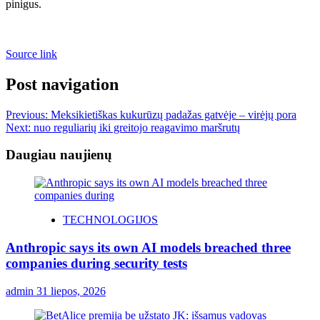
pinigus.
Source link
Post navigation
Previous:
Meksikietiškas kukurūzų padažas gatvėje – virėjų pora
Next:
nuo reguliarių iki greitojo reagavimo maršrutų
Daugiau naujienų
TECHNOLOGIJOS
Anthropic says its own AI models breached three
companies during security tests
admin
31 liepos, 2026