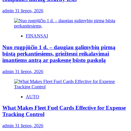
admin
31 liepos, 2026
FINANSAI
Nuo rugpjūčio 1 d. – daugiau galimybių pirmą
būstą perkantiesiems, griežtesni reikalavimai
imantiems antrą ar paskesnę būsto paskolą
admin
31 liepos, 2026
AUTO
What Makes Fleet Fuel Cards Effective for Expense
Tracking Control
admin
31 liepos, 2026