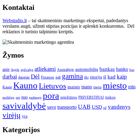
Kontaktai
Webstudio.lt
– tai skaitmeninio marketingo ekspertai, padedantys
verslams augti, užimti stiprias pozicijas ir aplenkti konkurentus. Dėl
reklamos ir turinio talpinimo kreiptis.
Žymos
atliekami
bankas
banko
apie
automobilių
Apple
apžvalga
Australijoje
bus
gamina
darbai
Dėl
kaip
kad
istorija
iš
Finansų
iki
daugiau
gali
Kauno
miesto
Lietuvos
mano
mln
maisto
metų
Kaune
pora
nuo
priežiūros
rinkos
paslaugų
PRIVERSTINAI
moliūgų
nei
savivaldybė
UAB
vandenys
transporto
USD
savo
už
virėjų
yra
Kategorijos