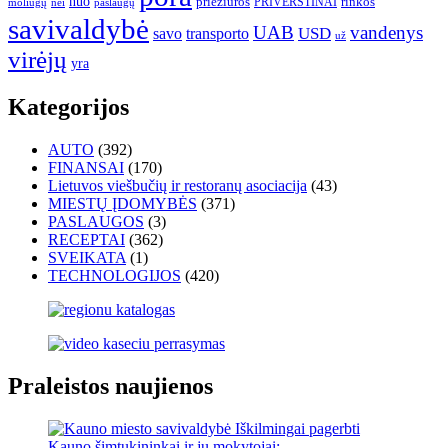
nuo
priežiūros
rinkos
paslaugų
PRIVERSTINAI
moliūgų
nei
savivaldybė
UAB
vandenys
transporto
USD
savo
už
virėjų
yra
Kategorijos
AUTO
(392)
FINANSAI
(170)
Lietuvos viešbučių ir restoranų asociacija
(43)
MIESTŲ ĮDOMYBĖS
(371)
PASLAUGOS
(3)
RECEPTAI
(362)
SVEIKATA
(1)
TECHNOLOGIJOS
(420)
Praleistos naujienos