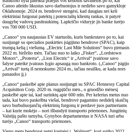
Bankroto byla pateikta praėjus vos kelioms savaitėms po to, kai
Canoo atleido likusius savo darbuotojus ir nedirbo savo gamykloje
Oklahomoje. 2024 m. bendrovė stengėsi, kad daugiau nei keli
elektriniai furgonai patektų į potencialių klientų rankas, ir patyrė
daugybę vadovų pasitraukimų. Lapkričio viduryje jis banke turėjo
vos 700 000 USD.
„Canoo“ yra naujausias EV startuolis, kuris bankrutavo po to, kai
susijungė su specialios paskirties įsigijimo bendrove (SPAC), kaip
trumpą kelią į viešumą. „Electric Last Mile Solutions“ buvo pirmasis
2022 m. birželio mėn. Tačiau nuo to laiko „Fisker“, „Lordstown
Motors“, „Proterra“, „Lion Electric“ ir „Arrival“ įvairiose savo
šalyse pateikė įvairaus lygio apsaugą nuo bankroto. („Canoo“ įsigijo
„Arrival“ turtą iš nemokumo 2024 m., tačiau neaišku, ar kada nors
panaudos jį.)
„Canoo“ paskelbė apie planus susijungti su SPAC Hennessy Capital
Acquisition Corp. 2020 m. rugpjūčio mėn., o gruodžio mėnesį
paskelbė apie tai, kad surinktų apie 600 mln. Per kelerius metus nuo
tada, kai buvo paskelbta viešai, bendrovė pagamino nedidelį skaičių
savo burbuliuojančių elektrinių furgonų ir perdavė juos partneriams
– kai kurie mokėjo – nori išbandyti transporto priemones. Jungtinių
Valstijų pašto tarnyba, Gynybos departamentas ir NASA turi arba
turėjo „Canoo“ transporto priemones.
Vienu metu bendrovė netgi kreipėsi į „Walmart“, kuri sutiko 2022