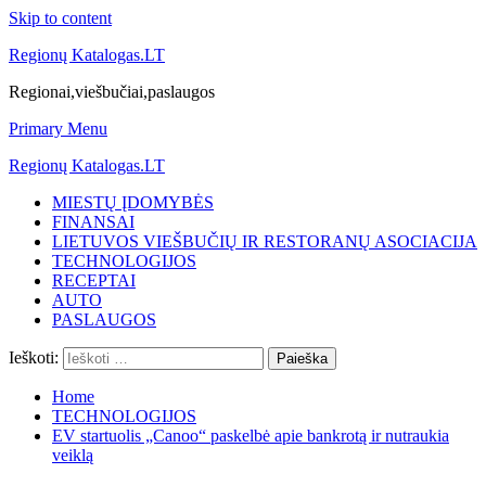
Skip to content
Regionų Katalogas.LT
Regionai,viešbučiai,paslaugos
Primary Menu
Regionų Katalogas.LT
MIESTŲ ĮDOMYBĖS
FINANSAI
LIETUVOS VIEŠBUČIŲ IR RESTORANŲ ASOCIACIJA
TECHNOLOGIJOS
RECEPTAI
AUTO
PASLAUGOS
Ieškoti:
Home
TECHNOLOGIJOS
EV startuolis „Canoo“ paskelbė apie bankrotą ir nutraukia
veiklą