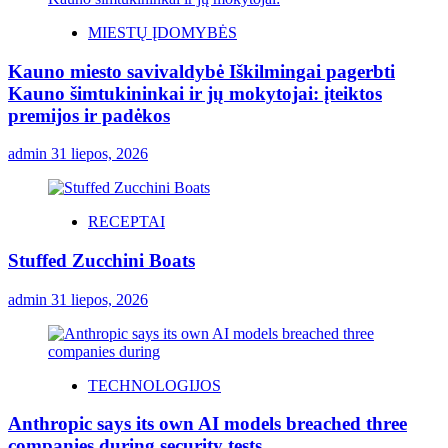
MIESTŲ ĮDOMYBĖS
Kauno miesto savivaldybė Iškilmingai pagerbti
Kauno šimtukininkai ir jų mokytojai: įteiktos
premijos ir padėkos
admin
31 liepos, 2026
RECEPTAI
Stuffed Zucchini Boats
admin
31 liepos, 2026
TECHNOLOGIJOS
Anthropic says its own AI models breached three
companies during security tests