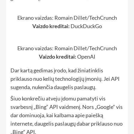
Ekrano vaizdas: Romain Dillet/TechCrunch
Vaizdo kreditai:
DuckDuckGo
Ekrano vaizdas: Romain Dillet/TechCrunch
Vaizdo kreditai:
OpenAI
Dar kartą gedimas įrodo, kad žiniatinklis
priklauso nuo kelių technologijų įmonių. Jei API
sugenda, nukenčia daugelis paslaugų.
Šiuo konkrečiu atveju įdomu pamatyti vis
svarbesnį „Bing“ API vaidmenį. Nors „Google“ vis
dar dominuoja, kai kalbama apie paiešką
internete, daugelis paslaugų dabar priklauso nuo
„Bing“ API.