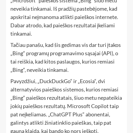
„Microsoft“ paieškos sistema „Bing“ šiuo metu
neveikia tinkamai. Iš pradžių pastebėjome, kad
apskritai neįmanoma atlikti paieškos internete.
Dabar atrodo, kad paieškos rezultatai įkeliami
tinkamai.
Tačiau panašu, kad šis gedimas vis dar turi įtakos
„Bing“ programų programavimo sąsajai (API), o
tai reiškia, kad kitos paslaugos, kurios remiasi
„Bing“, neveikia tinkamai.
Pavyzdžiui, „DuckDuckGo“ ir „Ecosia“, dvi
alternatyvios paieškos sistemos, kurios remiasi
„Bing“ paieškos rezultatais, šiuo metu nepateikia
jokių paieškos rezultatų. Microsoft Copilot taip
pat neįkeliamas. „ChatGPT Plus“ abonentai,
galintys atlikti žiniatinklio paieškas, taip pat
gauna klaidą, kai bando ko nors ieškoti.