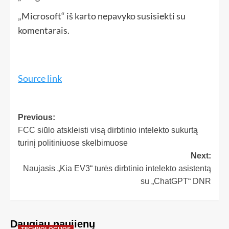
„Microsoft“ iš karto nepavyko susisiekti su
komentarais.
Source link
Previous:
FCC siūlo atskleisti visą dirbtinio intelekto sukurtą
turinį politiniuose skelbimuose
Next:
Naujasis „Kia EV3“ turės dirbtinio intelekto asistentą
su „ChatGPT“ DNR
Daugiau naujienų