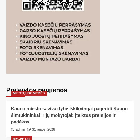
Praleistos naujienos
MIESTŲ ĮDOMYBĖS
Kauno miesto savivaldybė Iškilmingai pagerbti Kauno
šimtukininkai ir jų mokytojai: įteiktos premijos ir
padėkos
admin
31 liepos, 2026
RECEPTAI