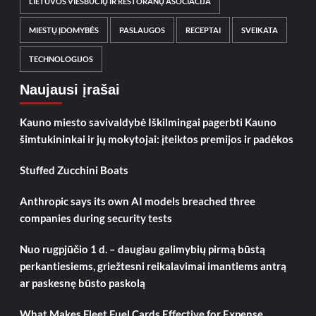
LIETUVOS VIEŠBUČIŲ IR RESTORANŲ ASOCIACIJA
MIESTŲ ĮDOMYBĖS
PASLAUGOS
RECEPTAI
SVEIKATA
TECHNOLOGIJOS
Naujausi įrašai
Kauno miesto savivaldybė Iškilmingai pagerbti Kauno
šimtukininkai ir jų mokytojai: įteiktos premijos ir padėkos
Stuffed Zucchini Boats
Anthropic says its own AI models breached three
companies during security tests
Nuo rugpjūčio 1 d. – daugiau galimybių pirmą būstą
perkantiesiems, griežtesni reikalavimai imantiems antrą
ar paskesnę būsto paskolą
What Makes Fleet Fuel Cards Effective for Expense