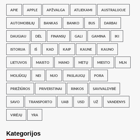
APIE
APPLE
APŽVALGA
ATLIEKAMI
AUSTRALIJOJE
AUTOMOBILIŲ
BANKAS
BANKO
BUS
DARBAI
DAUGIAU
DĖL
FINANSŲ
GALI
GAMINA
IKI
ISTORIJA
IŠ
KAD
KAIP
KAUNE
KAUNO
LIETUVOS
MAISTO
MANO
METŲ
MIESTO
MLN
MOLIŪGŲ
NEI
NUO
PASLAUGŲ
PORA
PRIEŽIŪROS
PRIVERSTINAI
RINKOS
SAVIVALDYBĖ
SAVO
TRANSPORTO
UAB
USD
UŽ
VANDENYS
VIRĖJŲ
YRA
Kategorijos