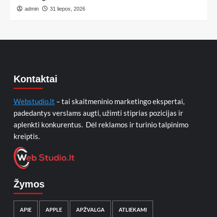
admin
31 liepos, 2026
Kontaktai
Webstudio.lt
– tai skaitmeninio marketingo ekspertai,
padedantys verslams augti, užimti stiprias pozicijas ir
aplenkti konkurentus. Dėl reklamos ir turinio talpinimo
kreiptis.
Žymos
APIE
APPLE
APŽVALGA
ATLIEKAMI