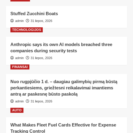
Stuffed Zucchini Boats
admin
31 liepos, 2026
TECHNOLOGIJOS
Anthropic says its own AI models breached three
companies during security tests
admin
31 liepos, 2026
FINANSAI
Nuo rugpjūčio 1 d. – daugiau galimybių pirmą būstą
perkantiesiems, griežtesni reikalavimai imantiems
antrą ar paskesnę būsto paskolą
admin
31 liepos, 2026
AUTO
What Makes Fleet Fuel Cards Effective for Expense
Tracking Control