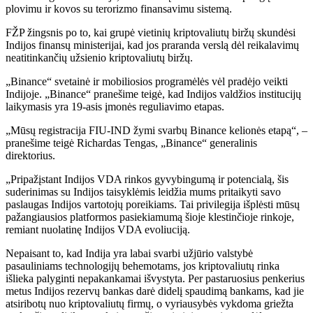
plovimu ir kovos su terorizmo finansavimu sistemą.
FŽP žingsnis po to, kai grupė vietinių kriptovaliutų biržų skundėsi
Indijos finansų ministerijai, kad jos praranda verslą dėl reikalavimų
neatitinkančių užsienio kriptovaliutų biržų.
„Binance“ svetainė ir mobiliosios programėlės vėl pradėjo veikti
Indijoje. „Binance“ pranešime teigė, kad Indijos valdžios institucijų
laikymasis yra 19-asis įmonės reguliavimo etapas.
„Mūsų registracija FIU-IND žymi svarbų Binance kelionės etapą“, –
pranešime teigė Richardas Tengas, „Binance“ generalinis
direktorius.
„Pripažįstant Indijos VDA rinkos gyvybingumą ir potencialą, šis
suderinimas su Indijos taisyklėmis leidžia mums pritaikyti savo
paslaugas Indijos vartotojų poreikiams. Tai privilegija išplėsti mūsų
pažangiausios platformos pasiekiamumą šioje klestinčioje rinkoje,
remiant nuolatinę Indijos VDA evoliuciją.
Nepaisant to, kad Indija yra labai svarbi užjūrio valstybė
pasauliniams technologijų behemotams, jos kriptovaliutų rinka
išlieka palyginti nepakankamai išvystyta. Per pastaruosius penkerius
metus Indijos rezervų bankas darė didelį spaudimą bankams, kad jie
atsiribotų nuo kriptovaliutų firmų, o vyriausybės vykdoma griežta