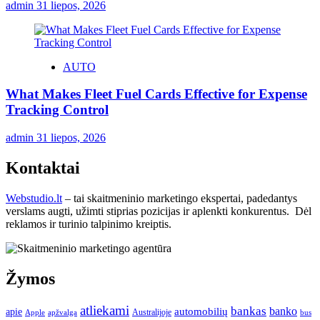
admin
31 liepos, 2026
AUTO
What Makes Fleet Fuel Cards Effective for Expense
Tracking Control
admin
31 liepos, 2026
Kontaktai
Webstudio.lt
– tai skaitmeninio marketingo ekspertai, padedantys
verslams augti, užimti stiprias pozicijas ir aplenkti konkurentus. Dėl
reklamos ir turinio talpinimo kreiptis.
Žymos
atliekami
bankas
banko
apie
automobilių
Apple
apžvalga
Australijoje
bus