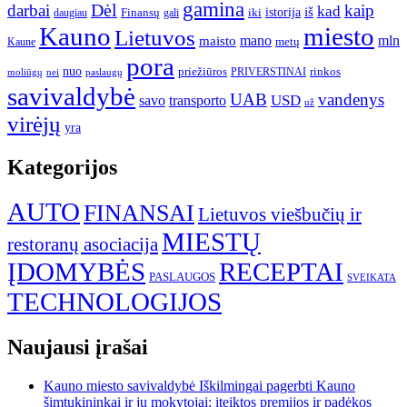
gamina
darbai
Dėl
kaip
kad
istorija
iš
Finansų
iki
daugiau
gali
Kauno
miesto
Lietuvos
mano
mln
maisto
metų
Kaune
pora
nuo
priežiūros
rinkos
paslaugų
PRIVERSTINAI
moliūgų
nei
savivaldybė
UAB
vandenys
transporto
USD
savo
už
virėjų
yra
Kategorijos
AUTO
FINANSAI
Lietuvos viešbučių ir
MIESTŲ
restoranų asociacija
ĮDOMYBĖS
RECEPTAI
PASLAUGOS
SVEIKATA
TECHNOLOGIJOS
Naujausi įrašai
Kauno miesto savivaldybė Iškilmingai pagerbti Kauno
šimtukininkai ir jų mokytojai: įteiktos premijos ir padėkos