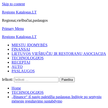
Skip to content
Regionų Katalogas.LT
Regionai,viešbučiai,paslaugos
Primary Menu
Regionų Katalogas.LT
MIESTŲ ĮDOMYBĖS
FINANSAI
LIETUVOS VIEŠBUČIŲ IR RESTORANŲ ASOCIACIJA
TECHNOLOGIJOS
RECEPTAI
AUTO
PASLAUGOS
Ieškoti:
Home
TECHNOLOGIJOS
„Binance“ iš naujo paleidžia paslaugas Indijoje po septynių
mėnesių reguliavimo sustabdymo