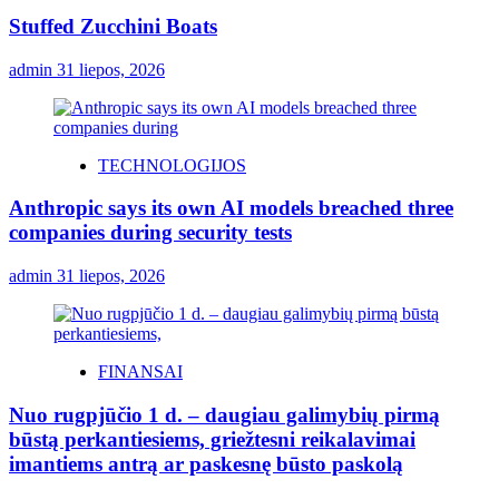
Stuffed Zucchini Boats
admin
31 liepos, 2026
TECHNOLOGIJOS
Anthropic says its own AI models breached three
companies during security tests
admin
31 liepos, 2026
FINANSAI
Nuo rugpjūčio 1 d. – daugiau galimybių pirmą
būstą perkantiesiems, griežtesni reikalavimai
imantiems antrą ar paskesnę būsto paskolą