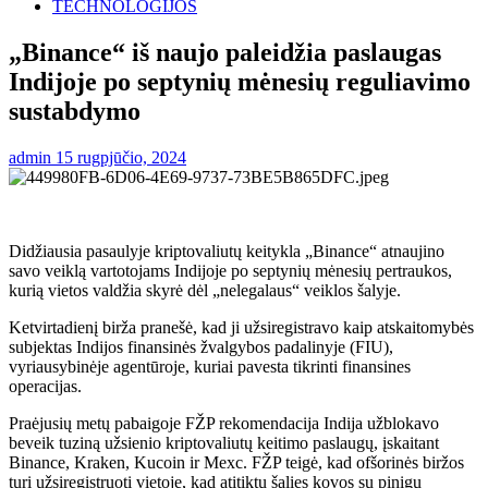
TECHNOLOGIJOS
„Binance“ iš naujo paleidžia paslaugas
Indijoje po septynių mėnesių reguliavimo
sustabdymo
admin
15 rugpjūčio, 2024
Didžiausia pasaulyje kriptovaliutų keitykla „Binance“ atnaujino
savo veiklą vartotojams Indijoje po septynių mėnesių pertraukos,
kurią vietos valdžia skyrė dėl „nelegalaus“ veiklos šalyje.
Ketvirtadienį birža pranešė, kad ji užsiregistravo kaip atskaitomybės
subjektas Indijos finansinės žvalgybos padalinyje (FIU),
vyriausybinėje agentūroje, kuriai pavesta tikrinti finansines
operacijas.
Praėjusių metų pabaigoje FŽP rekomendacija Indija užblokavo
beveik tuziną užsienio kriptovaliutų keitimo paslaugų, įskaitant
Binance, Kraken, Kucoin ir Mexc. FŽP teigė, kad ofšorinės biržos
turi užsiregistruoti vietoje, kad atitiktų šalies kovos su pinigų