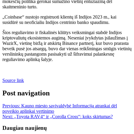
mokesčių politika gerokai sumažino vietinį entuziazmą dėl
skaitmeninio turto.
„Coinbase“ nustojo registruoti klientų iš Indijos 2023 m., kai
susidūrė su neoficialiu Indijos centrinio banko spaudimu.
Šios reguliavimo ir fiskalinės kliūtys veiksmingai stabdė Indijos
kriptovaliutų ekosistemos augimą. Neseniai įvykdytas įsilaužimas į
WazirX, vietinę biržą ir atskirtą Binance partnerį, kur buvo prarasta
beveik pusė jos atsargų, buvo dar vienas reikšmingas smūgis vietinių
verslininkų pastangoms pasisakyti už šifravimui palankesnę
reguliavimo aplinką šalyje.
Source link
Post navigation
Previous:
Kauno miesto savivaldybė Informacija atrankai dėl
poveikio aplinkai vertinimo
Next:
„Toyota RAV4“ ir „Corolla Cross“: koks skirtumas?
Daugiau naujienų