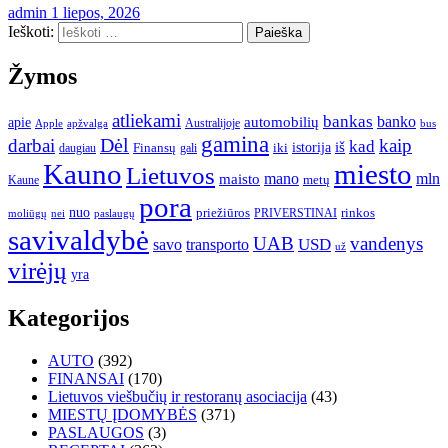
admin
1 liepos, 2026
Ieškoti:
Žymos
atliekami
bankas
banko
apie
automobilių
Apple
apžvalga
Australijoje
bus
gamina
darbai
Dėl
kaip
kad
istorija
iš
Finansų
iki
daugiau
gali
Kauno
miesto
Lietuvos
mano
mln
maisto
metų
Kaune
pora
nuo
priežiūros
rinkos
paslaugų
PRIVERSTINAI
moliūgų
nei
savivaldybė
UAB
vandenys
transporto
USD
savo
už
virėjų
yra
Kategorijos
AUTO
(392)
FINANSAI
(170)
Lietuvos viešbučių ir restoranų asociacija
(43)
MIESTŲ ĮDOMYBĖS
(371)
PASLAUGOS
(3)