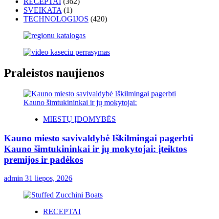
RECEPTAI
(362)
SVEIKATA
(1)
TECHNOLOGIJOS
(420)
Praleistos naujienos
MIESTŲ ĮDOMYBĖS
Kauno miesto savivaldybė Iškilmingai pagerbti
Kauno šimtukininkai ir jų mokytojai: įteiktos
premijos ir padėkos
admin
31 liepos, 2026
RECEPTAI