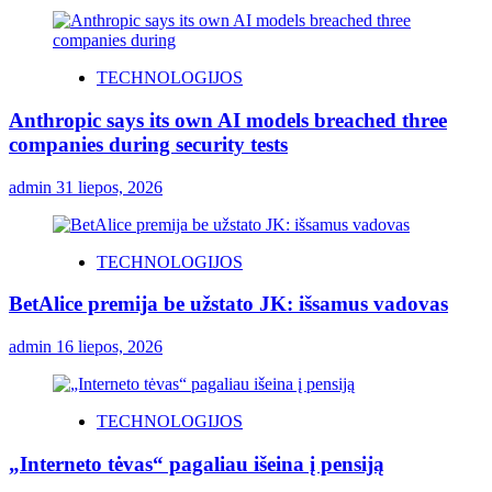
TECHNOLOGIJOS
Anthropic says its own AI models breached three
companies during security tests
admin
31 liepos, 2026
TECHNOLOGIJOS
BetAlice premija be užstato JK: išsamus vadovas
admin
16 liepos, 2026
TECHNOLOGIJOS
„Interneto tėvas“ pagaliau išeina į pensiją