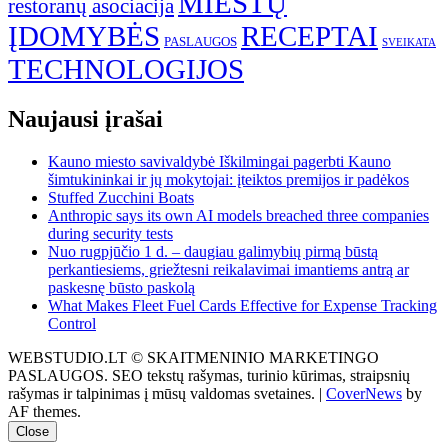
MIESTŲ
restoranų asociacija
ĮDOMYBĖS
RECEPTAI
PASLAUGOS
SVEIKATA
TECHNOLOGIJOS
Naujausi įrašai
Kauno miesto savivaldybė Iškilmingai pagerbti Kauno
šimtukininkai ir jų mokytojai: įteiktos premijos ir padėkos
Stuffed Zucchini Boats
Anthropic says its own AI models breached three companies
during security tests
Nuo rugpjūčio 1 d. – daugiau galimybių pirmą būstą
perkantiesiems, griežtesni reikalavimai imantiems antrą ar
paskesnę būsto paskolą
What Makes Fleet Fuel Cards Effective for Expense Tracking
Control
WEBSTUDIO.LT © SKAITMENINIO MARKETINGO
PASLAUGOS. SEO tekstų rašymas, turinio kūrimas, straipsnių
rašymas ir talpinimas į mūsų valdomas svetaines.
|
CoverNews
by
AF themes.
Close