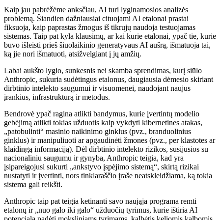
Kaip jau pabrėžėme anksčiau, AI turi lyginamosios analizės
problemą. Šiandien dažniausiai cituojami AI etalonai prastai
fiksuoja, kaip paprastas žmogus iš tikrųjų naudoja testuojamas
sistemas. Taip pat kyla klausimų, ar kai kurie etalonai, ypač tie, kurie
buvo išleisti prieš šiuolaikinio generatyvaus AI aušrą, išmatuoja tai,
ką jie nori išmatuoti, atsižvelgiant į jų amžių.
Labai aukšto lygio, sunkesnis nei skamba sprendimas, kurį siūlo
Anthropic, sukuria sudėtingus etalonus, daugiausia dėmesio skiriant
dirbtinio intelekto saugumui ir visuomenei, naudojant naujus
įrankius, infrastruktūrą ir metodus.
Bendrovė ypač ragina atlikti bandymus, kurie įvertintų modelio
gebėjimą atlikti tokias užduotis kaip vykdyti kibernetines atakas,
„patobulinti“ masinio naikinimo ginklus (pvz., branduolinius
ginklus) ir manipuliuoti ar apgaudinėti žmones (pvz., per klastotes ar
klaidingą informaciją). Dėl dirbtinio intelekto rizikos, susijusios su
nacionaliniu saugumu ir gynyba, Anthropic teigia, kad yra
įsipareigojusi sukurti „ankstyvo įspėjimo sistemą“, skirtą rizikai
nustatyti ir įvertinti, nors tinklaraščio įraše neatskleidžiama, ką tokia
sistema gali reikšti.
Anthropic taip pat teigia ketinanti savo naująja programa remti
etalonų ir „nuo galo iki galo“ užduočių tyrimus, kurie ištiria AI
potencialą padėti moksliniams tyrimams, kalbėtis keliomis kalbomis