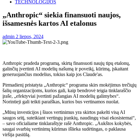
TECHNOLOGIJOS
„Anthropic“ siekia finansuoti naujos,
išsamesnės kartos AI etalonus
admin
2 liepos, 2024
Anthropic pradeda programą, skirtą finansuoti naujų tipų etalonų,
galinčių įvertinti AI modelių našumą ir poveikį, kūrimą, įskaitant
generuojančius modelius, tokius kaip jos Claude'as.
Pirmadienį pristatyta „Anthropic“ programa skirs mokėjimus trečiųjų
šalių organizacijoms, kurios gali, kaip bendrovė teigia tinklaraščio
įraše, „efektyviai įvertinti pažangias AI modelių galimybes“.
Norintieji gali teikti paraiškas, kurios bus vertinamos nuolat.
„Mūsų investicijos į šiuos vertinimus yra skirtos pakelti visą AI
saugos sritį, suteikiant vertingų įrankių, naudingų visai ekosistemai“,
– savo oficialiame tinklaraštyje rašė Anthropic. „Aukštos kokybės,
saugai svarbių vertinimų kūrimas išlieka sudėtingas, o paklausa
viršija pasiūlą.