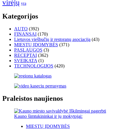
virėjų
yra
Kategorijos
AUTO
(392)
FINANSAI
(170)
Lietuvos viešbučių ir restoranų asociacija
(43)
MIESTŲ ĮDOMYBĖS
(371)
PASLAUGOS
(3)
RECEPTAI
(362)
SVEIKATA
(1)
TECHNOLOGIJOS
(420)
Praleistos naujienos
MIESTŲ ĮDOMYBĖS