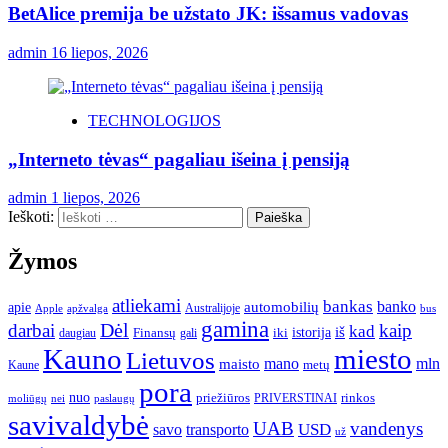
BetAlice premija be užstato JK: išsamus vadovas
admin
16 liepos, 2026
TECHNOLOGIJOS
„Interneto tėvas“ pagaliau išeina į pensiją
admin
1 liepos, 2026
Ieškoti:
Žymos
atliekami
bankas
banko
apie
automobilių
Apple
apžvalga
Australijoje
bus
gamina
darbai
Dėl
kaip
kad
istorija
iš
Finansų
iki
daugiau
gali
Kauno
miesto
Lietuvos
mano
mln
maisto
metų
Kaune
pora
nuo
priežiūros
rinkos
paslaugų
PRIVERSTINAI
moliūgų
nei
savivaldybė
UAB
vandenys
transporto
USD
savo
už