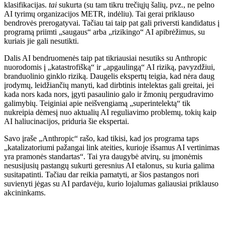
klasifikacijas.
tai
sukurta (su tam tikru trečiųjų šalių, pvz., ne pelno
AI tyrimų organizacijos METR, indėliu). Tai gerai priklauso
bendrovės prerogatyvai. Tačiau tai taip pat gali priversti kandidatus į
programą priimti „saugaus“ arba „rizikingo“ AI apibrėžimus, su
kuriais jie gali nesutikti.
Dalis AI bendruomenės taip pat tikriausiai nesutiks su Anthropic
nuorodomis į „katastrofišką“ ir „apgaulingą“ AI riziką, pavyzdžiui,
branduolinio ginklo riziką. Daugelis ekspertų teigia, kad nėra daug
įrodymų, leidžiančių manyti, kad dirbtinis intelektas gali greitai, jei
kada nors kada nors, įgyti pasaulinio galo ir žmonių pergudravimo
galimybių. Teiginiai apie neišvengiamą „superintelektą“ tik
nukreipia dėmesį nuo aktualių AI reguliavimo problemų, tokių kaip
AI haliucinacijos, priduria šie ekspertai.
Savo įraše „Anthropic“ rašo, kad tikisi, kad jos programa taps
„katalizatoriumi pažangai link ateities, kurioje išsamus AI vertinimas
yra pramonės standartas“. Tai yra daugybė atvirų, su įmonėmis
nesusijusių pastangų sukurti geresnius AI etalonus, su kuria galima
susitapatinti. Tačiau dar reikia pamatyti, ar šios pastangos nori
suvienyti jėgas su AI pardavėju, kurio lojalumas galiausiai priklauso
akcininkams.