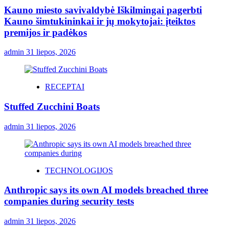
Kauno miesto savivaldybė Iškilmingai pagerbti
Kauno šimtukininkai ir jų mokytojai: įteiktos
premijos ir padėkos
admin
31 liepos, 2026
RECEPTAI
Stuffed Zucchini Boats
admin
31 liepos, 2026
TECHNOLOGIJOS
Anthropic says its own AI models breached three
companies during security tests
admin
31 liepos, 2026