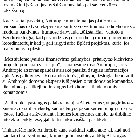
ir sumažinti įsišaknijusius šališkumus, taip pat savicenzūros
toksiškumą.
Kad visa tai pasiektų, Anthropic numato naujas platformas,
leidžiančias dalyko ekspertams kurti savo vertinimus ir didelio masto
modelių bandymus, kuriuose dalyvauja „tūkstančiai“ vartotojų.
Bendrovė teigia, kad pasamdė visą darbo dieną dirbantį programos
koordinatorių ir kad ji gali įsigyti arba išplėsti projektus, kurie, jos
manymu, gali plėsti.
„Mes siūlome įvairias finansavimo galimybes, pritaikytas kiekvieno
projekto poreikiams ir etapui“, – pranešime rašo Anthropic, nors
Anthropic atstovas spaudai atsisakė pateikti daugiau informacijos
apie šias galimybes. „Komandos turės galimybę tiesiogiai bendrauti
su Anthropic domeno ekspertais iš pasienio raudonosios komandos,
tikslinimo, pasitikėjimo ir saugos bei kitomis atitinkamomis
komandomis.
„Anthropic“ pastangos palaikyti naujus AI etalonus yra pagirtinos –
žinoma, darant prielaidą, kad už tai yra pakankamai pinigų ir darbo
jėgos. Tačiau atsižvelgiant į įmonės komercines ambicijas dirbtinio
intelekto lenktynėse, gali būti sunku visiškai pasitikėti.
Tinklaraščio įraše Anthropic gana skaidriai kalba apie tai, kad nori,
kad tam tikri vertinimai, kuriuos ji finansuotų, atitiktų AI saugos