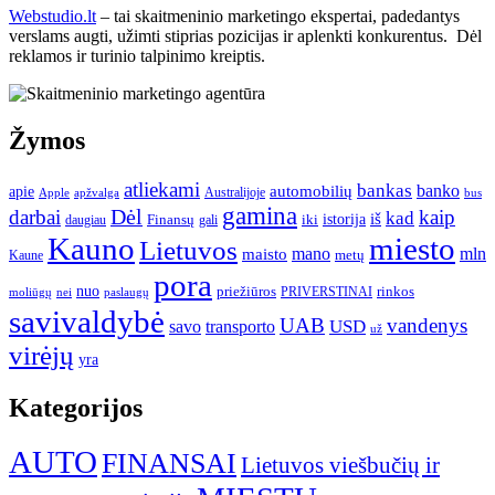
Webstudio.lt
– tai skaitmeninio marketingo ekspertai, padedantys
verslams augti, užimti stiprias pozicijas ir aplenkti konkurentus. Dėl
reklamos ir turinio talpinimo kreiptis.
Žymos
atliekami
bankas
banko
apie
automobilių
Apple
apžvalga
Australijoje
bus
gamina
darbai
Dėl
kaip
kad
istorija
iš
Finansų
iki
daugiau
gali
Kauno
miesto
Lietuvos
mano
mln
maisto
metų
Kaune
pora
nuo
priežiūros
rinkos
paslaugų
PRIVERSTINAI
moliūgų
nei
savivaldybė
UAB
vandenys
transporto
USD
savo
už
virėjų
yra
Kategorijos
AUTO
FINANSAI
Lietuvos viešbučių ir