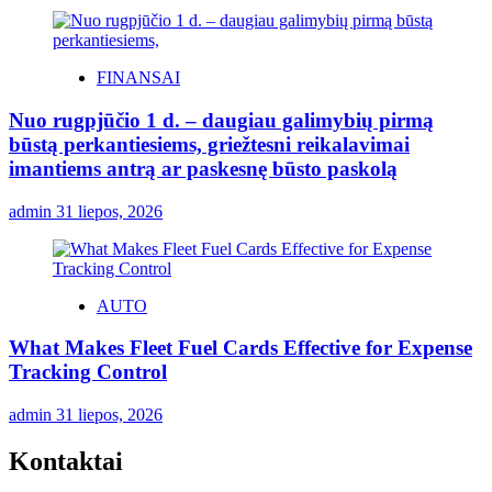
FINANSAI
Nuo rugpjūčio 1 d. – daugiau galimybių pirmą
būstą perkantiesiems, griežtesni reikalavimai
imantiems antrą ar paskesnę būsto paskolą
admin
31 liepos, 2026
AUTO
What Makes Fleet Fuel Cards Effective for Expense
Tracking Control
admin
31 liepos, 2026
Kontaktai