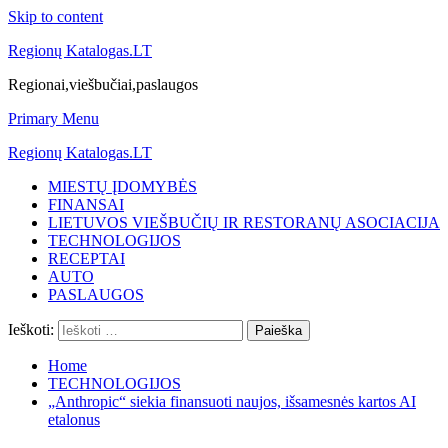
Skip to content
Regionų Katalogas.LT
Regionai,viešbučiai,paslaugos
Primary Menu
Regionų Katalogas.LT
MIESTŲ ĮDOMYBĖS
FINANSAI
LIETUVOS VIEŠBUČIŲ IR RESTORANŲ ASOCIACIJA
TECHNOLOGIJOS
RECEPTAI
AUTO
PASLAUGOS
Ieškoti:
Home
TECHNOLOGIJOS
„Anthropic“ siekia finansuoti naujos, išsamesnės kartos AI
etalonus