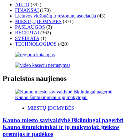
AUTO
(392)
FINANSAI
(170)
Lietuvos viešbučių ir restoranų asociacija
(43)
MIESTŲ ĮDOMYBĖS
(371)
PASLAUGOS
(3)
RECEPTAI
(362)
SVEIKATA
(1)
TECHNOLOGIJOS
(420)
Praleistos naujienos
MIESTŲ ĮDOMYBĖS
Kauno miesto savivaldybė Iškilmingai pagerbti
Kauno šimtukininkai ir jų mokytojai: įteiktos
premijos ir padėkos