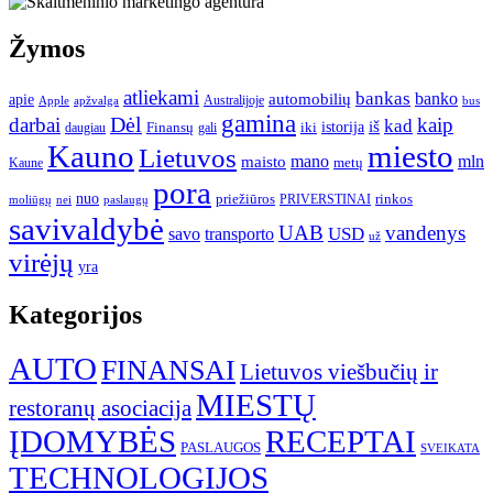
Žymos
atliekami
bankas
banko
apie
automobilių
Apple
apžvalga
Australijoje
bus
gamina
darbai
Dėl
kaip
kad
istorija
iš
Finansų
iki
daugiau
gali
Kauno
miesto
Lietuvos
mano
mln
maisto
metų
Kaune
pora
nuo
priežiūros
rinkos
paslaugų
PRIVERSTINAI
moliūgų
nei
savivaldybė
UAB
vandenys
transporto
USD
savo
už
virėjų
yra
Kategorijos
AUTO
FINANSAI
Lietuvos viešbučių ir
MIESTŲ
restoranų asociacija
ĮDOMYBĖS
RECEPTAI
PASLAUGOS
SVEIKATA
TECHNOLOGIJOS