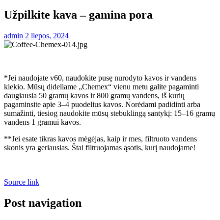
Užpilkite kava – gamina pora
admin
2 liepos, 2024
*Jei naudojate v60, naudokite pusę nurodyto kavos ir vandens
kiekio. Mūsų dideliame „Chemex“ vienu metu galite pagaminti
daugiausia 50 gramų kavos ir 800 gramų vandens, iš kurių
pagaminsite apie 3–4 puodelius kavos. Norėdami padidinti arba
sumažinti, tiesiog naudokite mūsų stebuklingą santykį: 15–16 gramų
vandens 1 gramui kavos.
**Jei esate tikras kavos mėgėjas, kaip ir mes, filtruoto vandens
skonis yra geriausias. Štai filtruojamas ąsotis, kurį naudojame!
Source link
Post navigation