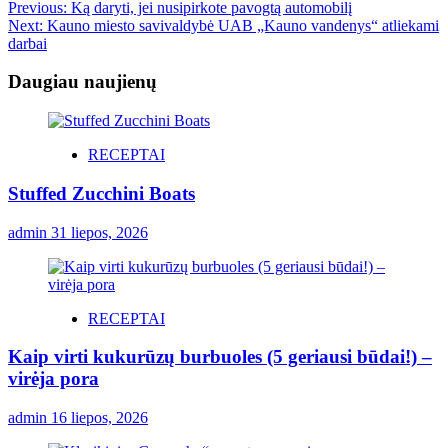
Previous:
Ką daryti, jei nusipirkote pavogtą automobilį
Next:
Kauno miesto savivaldybė UAB „Kauno vandenys“ atliekami
darbai
Daugiau naujienų
RECEPTAI
Stuffed Zucchini Boats
admin
31 liepos, 2026
RECEPTAI
Kaip virti kukurūzų burbuoles (5 geriausi būdai!) –
virėja pora
admin
16 liepos, 2026