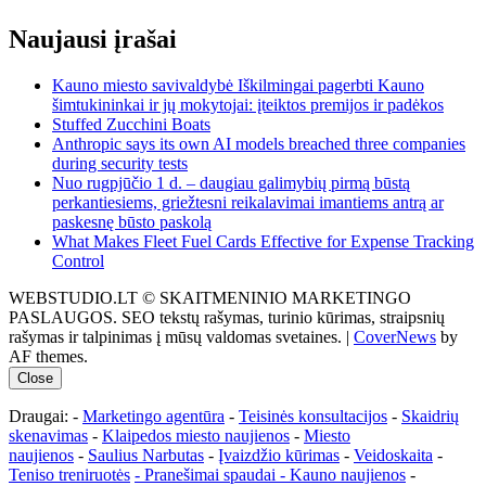
Naujausi įrašai
Kauno miesto savivaldybė Iškilmingai pagerbti Kauno
šimtukininkai ir jų mokytojai: įteiktos premijos ir padėkos
Stuffed Zucchini Boats
Anthropic says its own AI models breached three companies
during security tests
Nuo rugpjūčio 1 d. – daugiau galimybių pirmą būstą
perkantiesiems, griežtesni reikalavimai imantiems antrą ar
paskesnę būsto paskolą
What Makes Fleet Fuel Cards Effective for Expense Tracking
Control
WEBSTUDIO.LT © SKAITMENINIO MARKETINGO
PASLAUGOS. SEO tekstų rašymas, turinio kūrimas, straipsnių
rašymas ir talpinimas į mūsų valdomas svetaines.
|
CoverNews
by
AF themes.
Close
Draugai: -
Marketingo agentūra
-
Teisinės konsultacijos
-
Skaidrių
skenavimas
-
Klaipedos miesto naujienos
-
Miesto
naujienos
-
Saulius Narbutas
-
Įvaizdžio kūrimas
-
Veidoskaita
-
Teniso treniruotės
- Pranešimai spaudai -
Kauno naujienos
-