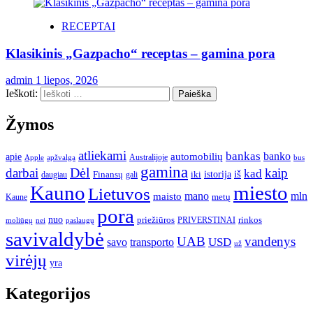
RECEPTAI
Klasikinis „Gazpacho“ receptas – gamina pora
admin
1 liepos, 2026
Ieškoti:
Žymos
atliekami
bankas
banko
apie
automobilių
Apple
apžvalga
Australijoje
bus
gamina
darbai
Dėl
kaip
kad
istorija
iš
Finansų
iki
daugiau
gali
Kauno
miesto
Lietuvos
mano
mln
maisto
metų
Kaune
pora
nuo
priežiūros
rinkos
paslaugų
PRIVERSTINAI
moliūgų
nei
savivaldybė
UAB
vandenys
transporto
USD
savo
už
virėjų
yra
Kategorijos