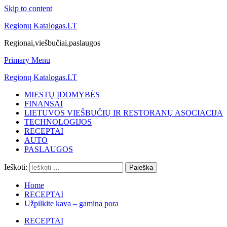
Skip to content
Regionų Katalogas.LT
Regionai,viešbučiai,paslaugos
Primary Menu
Regionų Katalogas.LT
MIESTŲ ĮDOMYBĖS
FINANSAI
LIETUVOS VIEŠBUČIŲ IR RESTORANŲ ASOCIACIJA
TECHNOLOGIJOS
RECEPTAI
AUTO
PASLAUGOS
Ieškoti:
Home
RECEPTAI
Užpilkite kava – gamina pora
RECEPTAI