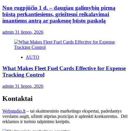
Nuo rugpjūčio 1 d. – daugiau galimybių pirmą
būstą perkantiesiems, griežtesni reikalavimai
imantiems antrą ar paskesnę būsto paskolą
admin
31 liepos, 2026
AUTO
What Makes Fleet Fuel Cards Effective for Expense
Tracking Control
admin
31 liepos, 2026
Kontaktai
Webstudio.lt
– tai skaitmeninio marketingo ekspertai, padedantys
verslams augti, užimti stiprias pozicijas ir aplenkti konkurentus. Dėl
reklamos ir turinio talpinimo kreiptis.