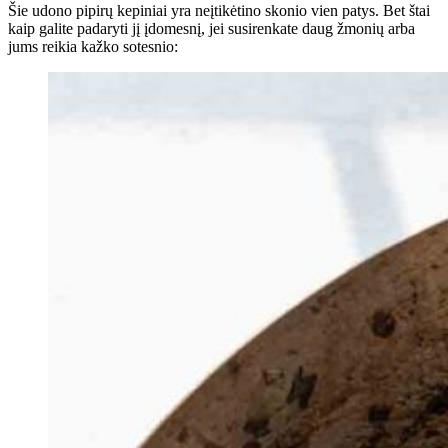
Šie udono pipirų kepiniai yra neįtikėtino skonio vien patys. Bet štai
kaip galite padaryti jį įdomesnį, jei susirenkate daug žmonių arba
jums reikia kažko sotesnio: