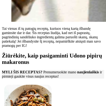
Tai vienas iš tų patogių receptų, kuriuos vieną kartą išbandę
gaminsite dar ir dar. Šis receptas liudija, kad net iš paprastų,
pagrindinių sandėliuko ingredientų galima paruošti skanų, skanų
patiekalą! Jei išbandysite šį receptą, nepamirškite atsiųsti man savo
pramogų per IG!
Žiūrėkite, kaip pasigaminti Udono pipirų
makaronus
MYLI ŠIS RECEPTAS?
Prenumeruokite mano
naujienlaiškis
ir
pirmieji gaukite visus naujus receptus!