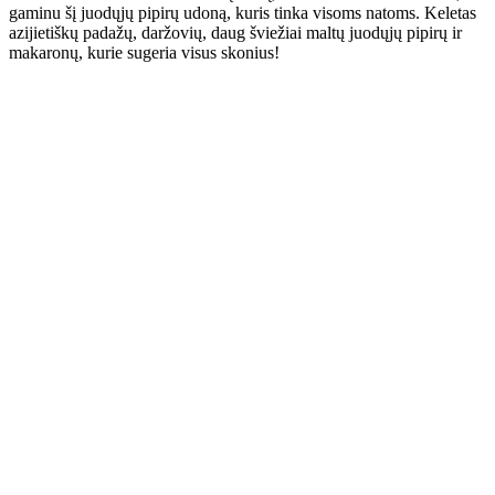
gaminu šį juodųjų pipirų udoną, kuris tinka visoms natoms. Keletas
azijietiškų padažų, daržovių, daug šviežiai maltų juodųjų pipirų ir
makaronų, kurie sugeria visus skonius!