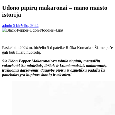
Udono pipirų makaronai – mano maisto
istorija
admin
5 birželio, 2024
Paskelbta:
2024 m. birželio 5 d
pateikė
Rišika Komarla
· Šiame įraše
gali būti filialų nuorodų.
Šie Udon Pepper Makaronai yra tobula tinginių mergaičių
vakarienė! Su minkštais, tirštais ir kramtomaisiais makaronais,
traškiomis daržovėmis, daugybe pipirų ir azijietiškų padažų šis
patiekalas yra kupinas skonių ir tekstūrų!