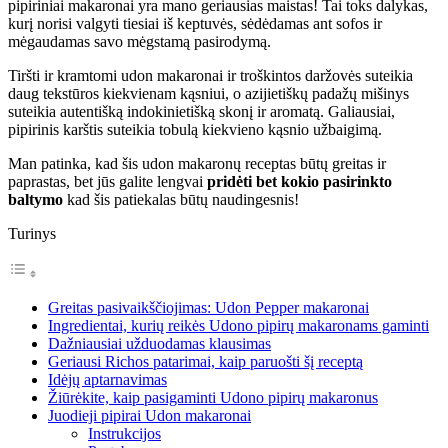
pipiriniai makaronai yra mano geriausias maistas! Tai toks dalykas,
kurį norisi valgyti tiesiai iš keptuvės, sėdėdamas ant sofos ir
mėgaudamas savo mėgstamą pasirodymą.
Tiršti ir kramtomi udon makaronai ir troškintos daržovės suteikia
daug tekstūros kiekvienam kąsniui, o azijietiškų padažų mišinys
suteikia autentišką indokinietišką skonį ir aromatą. Galiausiai,
pipirinis karštis suteikia tobulą kiekvieno kąsnio užbaigimą.
Man patinka, kad šis udon makaronų receptas būtų greitas ir
paprastas, bet jūs galite lengvai
pridėti bet kokio pasirinkto
baltymo
kad šis patiekalas būtų naudingesnis!
Turinys
Greitas pasivaikščiojimas: Udon Pepper makaronai
Ingredientai, kurių reikės Udono pipirų makaronams gaminti
Dažniausiai užduodamas klausimas
Geriausi Richos patarimai, kaip paruošti šį receptą
Idėjų aptarnavimas
Žiūrėkite, kaip pasigaminti Udono pipirų makaronus
Juodieji pipirai Udon makaronai
Instrukcijos