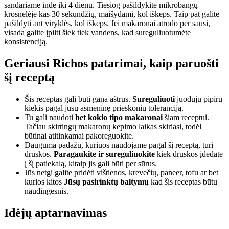
sandariame inde iki 4 dienų. Tiesiog pašildykite mikrobangų
krosnelėje kas 30 sekundžių, maišydami, kol iškeps. Taip pat galite
pašildyti ant viryklės, kol iškeps. Jei makaronai atrodo per sausi,
visada galite įpilti šiek tiek vandens, kad sureguliuotumėte
konsistenciją.
Geriausi Richos patarimai, kaip paruošti
šį receptą
Šis receptas gali būti gana aštrus.
Sureguliuoti
juodųjų pipirų
kiekis pagal jūsų asmeninę prieskonių toleranciją.
Tu gali naudoti
bet kokio tipo makaronai
šiam receptui.
Tačiau skirtingų makaronų kepimo laikas skiriasi, todėl
būtinai atitinkamai pakoreguokite.
Dauguma padažų, kuriuos naudojame pagal šį receptą, turi
druskos.
Paragaukite ir sureguliuokite
kiek druskos įdedate
į šį patiekalą, kitaip jis gali būti per sūrus.
Jūs netgi galite pridėti vištienos, krevečių, paneer, tofu ar bet
kurios kitos
Jūsų pasirinktų baltymų
kad šis receptas būtų
naudingesnis.
Idėjų aptarnavimas