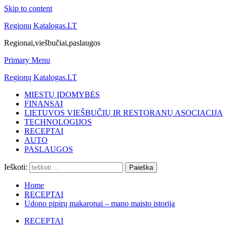
Skip to content
Regionų Katalogas.LT
Regionai,viešbučiai,paslaugos
Primary Menu
Regionų Katalogas.LT
MIESTŲ ĮDOMYBĖS
FINANSAI
LIETUVOS VIEŠBUČIŲ IR RESTORANŲ ASOCIACIJA
TECHNOLOGIJOS
RECEPTAI
AUTO
PASLAUGOS
Ieškoti:
Home
RECEPTAI
Udono pipirų makaronai – mano maisto istorija
RECEPTAI