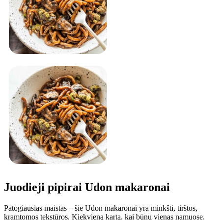
Juodieji pipirai Udon makaronai
Patogiausias maistas – šie Udon makaronai yra minkšti, tirštos,
kramtomos tekstūros. Kiekvieną kartą, kai būnu vienas namuose,