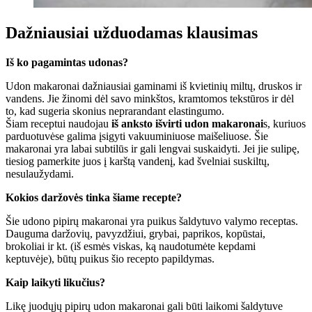
Dažniausiai užduodamas klausimas
Iš ko pagamintas udonas?
Udon makaronai dažniausiai gaminami iš kvietinių miltų, druskos ir
vandens. Jie žinomi dėl savo minkštos, kramtomos tekstūros ir dėl
to, kad sugeria skonius neprarandant elastingumo.
Šiam receptui naudojau
iš anksto išvirti udon makaronai
s, kuriuos
parduotuvėse galima įsigyti vakuuminiuose maišeliuose. Šie
makaronai yra labai subtilūs ir gali lengvai suskaidyti. Jei jie sulipę,
tiesiog pamerkite juos į karštą vandenį, kad švelniai suskiltų,
nesulaužydami.
Kokios daržovės tinka šiame recepte?
Šie udono pipirų makaronai yra puikus šaldytuvo valymo receptas.
Dauguma daržovių, pavyzdžiui, grybai, paprikos, kopūstai,
brokoliai ir kt. (iš esmės viskas, ką naudotumėte kepdami
keptuvėje), būtų puikus šio recepto papildymas.
Kaip laikyti likučius?
Likę juodųjų pipirų udon makaronai gali būti laikomi šaldytuve