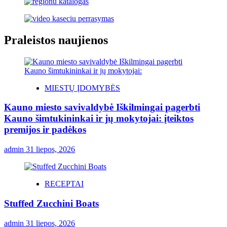
Praleistos naujienos
MIESTŲ ĮDOMYBĖS
Kauno miesto savivaldybė Iškilmingai pagerbti
Kauno šimtukininkai ir jų mokytojai: įteiktos
premijos ir padėkos
admin
31 liepos, 2026
RECEPTAI
Stuffed Zucchini Boats
admin
31 liepos, 2026