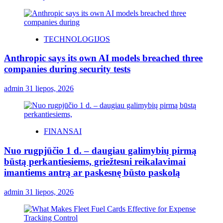
TECHNOLOGIJOS
Anthropic says its own AI models breached three
companies during security tests
admin
31 liepos, 2026
FINANSAI
Nuo rugpjūčio 1 d. – daugiau galimybių pirmą
būstą perkantiesiems, griežtesni reikalavimai
imantiems antrą ar paskesnę būsto paskolą
admin
31 liepos, 2026