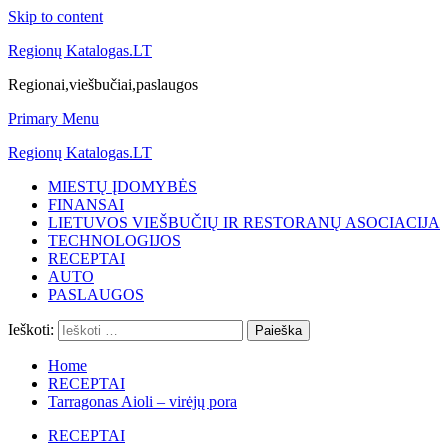
Skip to content
Regionų Katalogas.LT
Regionai,viešbučiai,paslaugos
Primary Menu
Regionų Katalogas.LT
MIESTŲ ĮDOMYBĖS
FINANSAI
LIETUVOS VIEŠBUČIŲ IR RESTORANŲ ASOCIACIJA
TECHNOLOGIJOS
RECEPTAI
AUTO
PASLAUGOS
Ieškoti:
Home
RECEPTAI
Tarragonas Aioli – virėjų pora
RECEPTAI