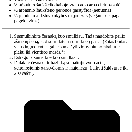
½ arbatinio šaukštelio
baltojo vyno acto arba citrinos sulčių
½ arbatinio šaukštelio
geltonos garstyčios (nebūtina)
⅓ puodelio
aukštos kokybės majonezas (veganiškas pagal
pageidavimą)
Susmulkinkite česnaką kuo smulkiau. Tada naudokite peilio
ašmenų šoną, kad sutrinkite ir sutrinkite į pastą. (Kitas būdas:
visus ingredientus galite sumaišyti virtuviniu kombainu ir
plakti iki vientisos masės.*)
Estragoną sumalkite kuo smulkiau.
Išplakite česnaką ir baziliką su baltojo vyno actu,
geltonosiomis garstyčiomis ir majonezu. Laikyti šaldytuve iki
2 savaičių.