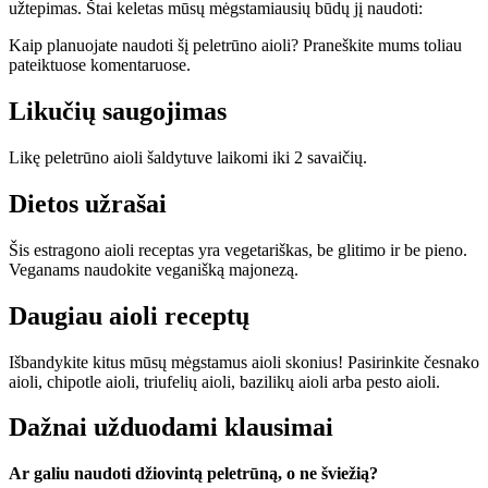
užtepimas. Štai keletas mūsų mėgstamiausių būdų jį naudoti:
Kaip planuojate naudoti šį peletrūno aioli? Praneškite mums toliau
pateiktuose komentaruose.
Likučių saugojimas
Likę peletrūno aioli šaldytuve laikomi iki 2 savaičių.
Dietos užrašai
Šis estragono aioli receptas yra vegetariškas, be glitimo ir be pieno.
Veganams naudokite veganišką majonezą.
Daugiau aioli receptų
Išbandykite kitus mūsų mėgstamus aioli skonius! Pasirinkite česnako
aioli, chipotle aioli, triufelių aioli, bazilikų aioli arba pesto aioli.
Dažnai užduodami klausimai
Ar galiu naudoti džiovintą peletrūną, o ne šviežią?