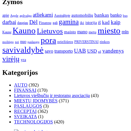
Žymos
atliekami
bankas
banko
apie
automobilių
Apple
apžvalga
Australijoje
bus
gamina
darbai
Dėl
kaip
kad
istorija
iš
Finansų
iki
daugiau
gali
Kauno
miesto
Lietuvos
mano
mln
maisto
metų
Kaune
pora
nuo
priežiūros
rinkos
paslaugų
PRIVERSTINAI
moliūgų
nei
savivaldybė
UAB
vandenys
transporto
USD
savo
už
virėjų
yra
Kategorijos
AUTO
(392)
FINANSAI
(170)
Lietuvos viešbučių ir restoranų asociacija
(43)
MIESTŲ ĮDOMYBĖS
(371)
PASLAUGOS
(3)
RECEPTAI
(362)
SVEIKATA
(1)
TECHNOLOGIJOS
(420)