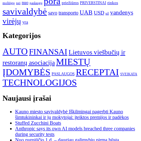
pora
nuo
priežiūros
rinkos
paslaugų
PRIVERSTINAI
moliūgų
nei
savivaldybė
UAB
vandenys
transporto
USD
savo
už
virėjų
yra
Kategorijos
AUTO
FINANSAI
Lietuvos viešbučių ir
MIESTŲ
restoranų asociacija
ĮDOMYBĖS
RECEPTAI
PASLAUGOS
SVEIKATA
TECHNOLOGIJOS
Naujausi įrašai
Kauno miesto savivaldybė Iškilmingai pagerbti Kauno
šimtukininkai ir jų mokytojai: įteiktos premijos ir padėkos
Stuffed Zucchini Boats
Anthropic says its own AI models breached three companies
during security tests
Nuo rugpjūčio 1 d. – daugiau galimybių pirmą būstą