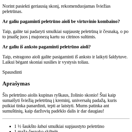
Norint pasiekti geriausią skonį, rekomenduojamas šviežias
peletrūnas.
Ar galiu pagaminti peletrūno aioli be virtuvinio kombaino?
Taip, galite tai padaryti smulkiai supjaustę peletrūną ir česnaką, o po
to įmaišę juos į majonezą kartu su citrinos sultimis.
Ar galiu iš anksto pagaminti peletrūno aioli?
Taip, estragono aioli galite pasigaminti iš anksto ir laikyti šaldytuve.
Laikui bėgant skoniai susilies ir vystysis toliau.
Spausdinti
Aprašymas
Šis peletrūno aiolis kupinas ryškaus, žolinio skonio! Štai kaip
sumaišyti šviežią peletrūną į kreminį, universalų padažą, kuris
puikiai tinka panardinti, tepti ar laistyti. Mums patinka ant
sumuštinių, kaip daržovių padėklo dalis ir dar daugiau!
1 ½ šaukšto
labai
smulkiai supjaustyto peletrūno
1
maža česnako skiltelė