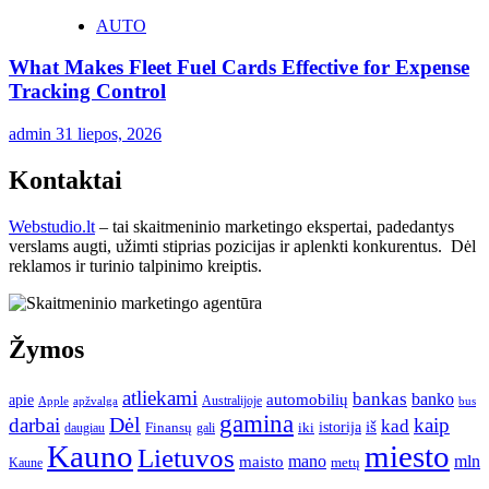
AUTO
What Makes Fleet Fuel Cards Effective for Expense
Tracking Control
admin
31 liepos, 2026
Kontaktai
Webstudio.lt
– tai skaitmeninio marketingo ekspertai, padedantys
verslams augti, užimti stiprias pozicijas ir aplenkti konkurentus. Dėl
reklamos ir turinio talpinimo kreiptis.
Žymos
atliekami
bankas
banko
apie
automobilių
Apple
apžvalga
Australijoje
bus
gamina
darbai
Dėl
kaip
kad
istorija
iš
Finansų
iki
daugiau
gali
Kauno
miesto
Lietuvos
mano
mln
maisto
metų
Kaune