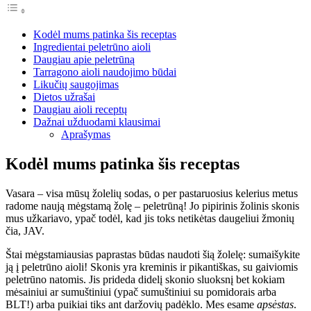
Kodėl mums patinka šis receptas
Ingredientai peletrūno aioli
Daugiau apie peletrūną
Tarragono aioli naudojimo būdai
Likučių saugojimas
Dietos užrašai
Daugiau aioli receptų
Dažnai užduodami klausimai
Aprašymas
Kodėl mums patinka šis receptas
Vasara – visa mūsų žolelių sodas, o per pastaruosius kelerius metus
radome naują mėgstamą žolę – peletrūną! Jo pipirinis žolinis skonis
mus užkariavo, ypač todėl, kad jis toks netikėtas daugeliui žmonių
čia, JAV.
Štai mėgstamiausias paprastas būdas naudoti šią žolelę: sumaišykite
ją į peletrūno aioli! Skonis yra kreminis ir pikantiškas, su gaiviomis
peletrūno natomis. Jis prideda didelį skonio sluoksnį bet kokiam
mėsainiui ar sumuštiniui (ypač sumuštiniui su pomidorais arba
BLT!) arba puikiai tiks ant daržovių padėklo. Mes esame
apsėstas
.