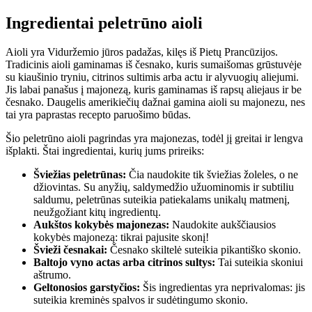
Ingredientai peletrūno aioli
Aioli yra Viduržemio jūros padažas, kilęs iš Pietų Prancūzijos.
Tradicinis aioli gaminamas iš česnako, kuris sumaišomas grūstuvėje
su kiaušinio tryniu, citrinos sultimis arba actu ir alyvuogių aliejumi.
Jis labai panašus į majonezą, kuris gaminamas iš rapsų aliejaus ir be
česnako. Daugelis amerikiečių dažnai gamina aioli su majonezu, nes
tai yra paprastas recepto paruošimo būdas.
Šio peletrūno aioli pagrindas yra majonezas, todėl jį greitai ir lengva
išplakti. Štai ingredientai, kurių jums prireiks:
Šviežias peletrūnas:
Čia naudokite tik šviežias žoleles, o ne
džiovintas. Su anyžių, saldymedžio užuominomis ir subtiliu
saldumu, peletrūnas suteikia patiekalams unikalų matmenį,
neužgožiant kitų ingredientų.
Aukštos kokybės majonezas:
Naudokite aukščiausios
kokybės majonezą: tikrai pajusite skonį!
Švieži česnakai:
Česnako skiltelė suteikia pikantiško skonio.
Baltojo vyno actas arba citrinos sultys:
Tai suteikia skoniui
aštrumo.
Geltonosios garstyčios:
Šis ingredientas yra neprivalomas: jis
suteikia kreminės spalvos ir sudėtingumo skonio.