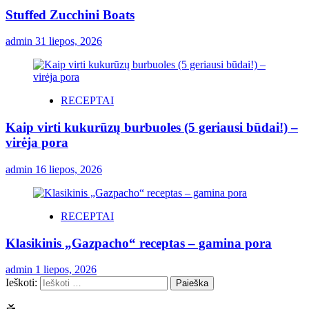
Stuffed Zucchini Boats
admin
31 liepos, 2026
RECEPTAI
Kaip virti kukurūzų burbuoles (5 geriausi būdai!) –
virėja pora
admin
16 liepos, 2026
RECEPTAI
Klasikinis „Gazpacho“ receptas – gamina pora
admin
1 liepos, 2026
Ieškoti: