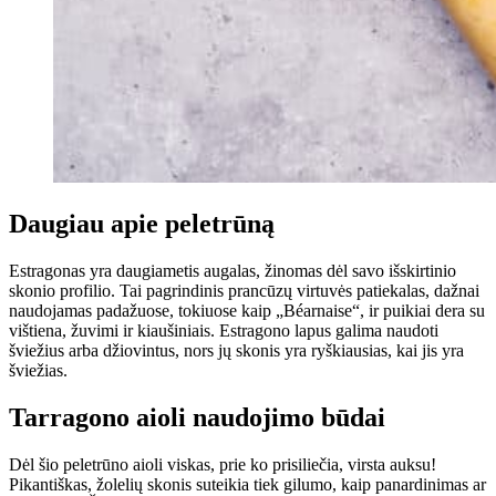
Daugiau apie peletrūną
Estragonas yra daugiametis augalas, žinomas dėl savo išskirtinio
skonio profilio. Tai pagrindinis prancūzų virtuvės patiekalas, dažnai
naudojamas padažuose, tokiuose kaip „Béarnaise“, ir puikiai dera su
vištiena, žuvimi ir kiaušiniais. Estragono lapus galima naudoti
šviežius arba džiovintus, nors jų skonis yra ryškiausias, kai jis yra
šviežias.
Tarragono aioli naudojimo būdai
Dėl šio peletrūno aioli viskas, prie ko prisiliečia, virsta auksu!
Pikantiškas, žolelių skonis suteikia tiek gilumo, kaip panardinimas ar