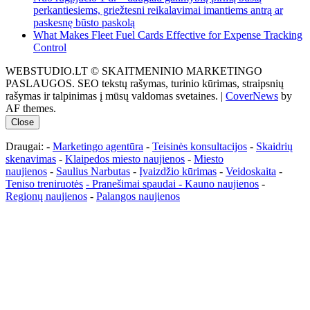
perkantiesiems, griežtesni reikalavimai imantiems antrą ar
paskesnę būsto paskolą
What Makes Fleet Fuel Cards Effective for Expense Tracking
Control
WEBSTUDIO.LT © SKAITMENINIO MARKETINGO
PASLAUGOS. SEO tekstų rašymas, turinio kūrimas, straipsnių
rašymas ir talpinimas į mūsų valdomas svetaines.
|
CoverNews
by
AF themes.
Close
Draugai: -
Marketingo agentūra
-
Teisinės konsultacijos
-
Skaidrių
skenavimas
-
Klaipedos miesto naujienos
-
Miesto
naujienos
-
Saulius Narbutas
-
Įvaizdžio kūrimas
-
Veidoskaita
-
Teniso treniruotės
- Pranešimai spaudai -
Kauno naujienos
-
Regionų naujienos
-
Palangos naujienos