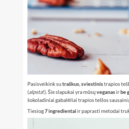
Pasisveikink su
traškus
,
sviestinis
trapios teš
(
alpsta
!). Šie slapukai yra mūsų
veganas
ir
be 
šokoladiniai gabalėliai trapios tešlos sausainiai 
Tiesiog
7 ingredientai
ir paprasti metodai tru