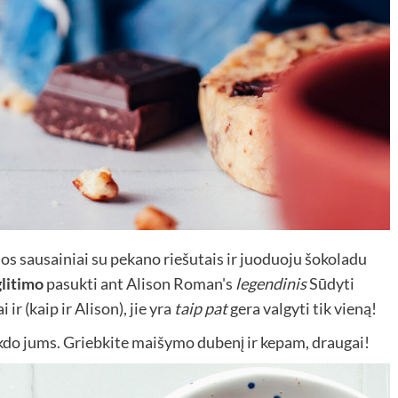
los sausainiai su pekano riešutais ir juoduoju šokoladu
glitimo
pasukti ant Alison Roman's
legendinis
Sūdyti
ir (kaip ir Alison), jie yra
taip pat
gera valgyti tik vieną!
kdo jums. Griebkite maišymo dubenį ir kepam, draugai!