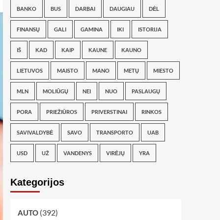
BANKO
BUS
DARBAI
DAUGIAU
DĖL
FINANSŲ
GALI
GAMINA
IKI
ISTORIJA
IŠ
KAD
KAIP
KAUNE
KAUNO
LIETUVOS
MAISTO
MANO
METŲ
MIESTO
MLN
MOLIŪGŲ
NEI
NUO
PASLAUGŲ
PORA
PRIEŽIŪROS
PRIVERSTINAI
RINKOS
SAVIVALDYBĖ
SAVO
TRANSPORTO
UAB
USD
UŽ
VANDENYS
VIRĖJŲ
YRA
Kategorijos
(392)
AUTO