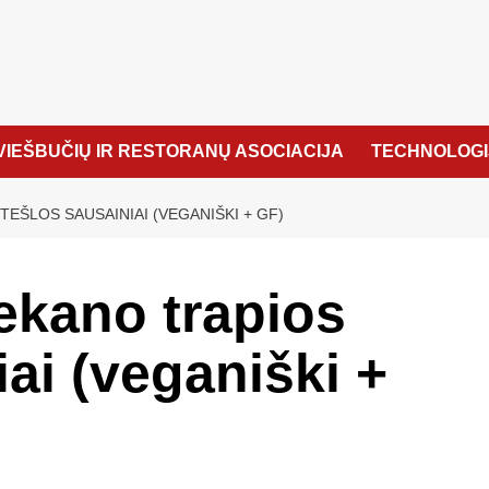
VIEŠBUČIŲ IR RESTORANŲ ASOCIACIJA
TECHNOLOGI
EŠLOS SAUSAINIAI (VEGANIŠKI + GF)
ekano trapios
iai (veganiški +