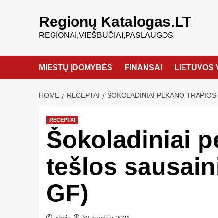
Regionų Katalogas.LT
REGIONAI,VIEŠBUČIAI,PASLAUGOS
MIESTŲ ĮDOMYBĖS
FINANSAI
LIETUVOS 
HOME
RECEPTAI
ŠOKOLADINIAI PEKANO TRAPIOS T
RECEPTAI
Šokoladiniai p
tešlos sausain
GF)
admin
30 gruodžio, 2024