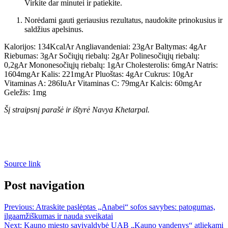
Virkite dar minutei ir patiekite.
Norėdami gauti geriausius rezultatus, naudokite prinokusius ir
saldžius apelsinus.
Kalorijos:
134
Kcal
Ar
Angliavandeniai:
23
g
Ar
Baltymas:
4
g
Ar
Riebumas:
3
g
Ar
Sočiųjų riebalų:
2
g
Ar
Polinesočiųjų riebalų:
0,2
g
Ar
Mononesočiųjų riebalų:
1
g
Ar
Cholesterolis:
6
mg
Ar
Natris:
1604
mg
Ar
Kalis:
221
mg
Ar
Pluoštas:
4
g
Ar
Cukrus:
10
g
Ar
Vitaminas A:
286
Iu
Ar
Vitaminas C:
79
mg
Ar
Kalcis:
60
mg
Ar
Geležis:
1
mg
Šį straipsnį parašė ir ištyrė Navya Khetarpal.
Source link
Post navigation
Previous:
Atraskite paslėptas „Anabei“ sofos savybes: patogumas,
ilgaamžiškumas ir nauda sveikatai
Next:
Kauno miesto savivaldybė UAB „Kauno vandenys“ atliekami