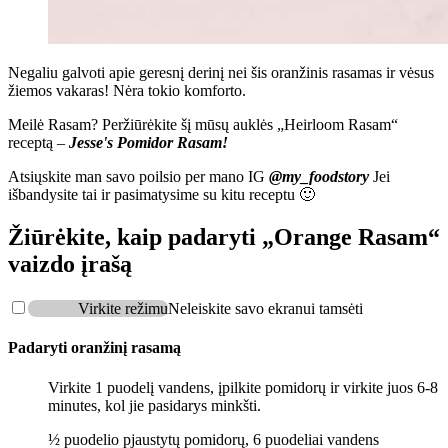
Negaliu galvoti apie geresnį derinį nei šis oranžinis rasamas ir vėsus
žiemos vakaras! Nėra tokio komforto.
Meilė Rasam? Peržiūrėkite šį mūsų auklės „Heirloom Rasam“
receptą –
Jesse's Pomidor Rasam
!
Atsiųskite man savo poilsio per mano IG
@my_foodstory
Jei
išbandysite tai ir pasimatysime su kitu receptu 🙂
Žiūrėkite, kaip padaryti „Orange Rasam“
vaizdo įrašą
Virkite režimu
Neleiskite savo ekranui tamsėti
Padaryti oranžinį rasamą
Virkite 1 puodelį vandens, įpilkite pomidorų ir virkite juos 6-8
minutes, kol jie pasidarys minkšti.
½ puodelio pjaustytų pomidorų,
6 puodeliai vandens