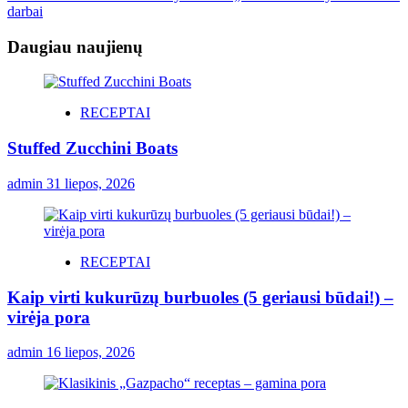
darbai
Daugiau naujienų
RECEPTAI
Stuffed Zucchini Boats
admin
31 liepos, 2026
RECEPTAI
Kaip virti kukurūzų burbuoles (5 geriausi būdai!) –
virėja pora
admin
16 liepos, 2026