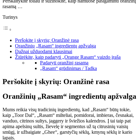
Perskaitykite toliau ir sužinokite, kaip namuose pasigaminti oranžinį
rasamą …
Turinys
Peršokite į skyrių: Oranžinė rasa
Oranžinių „Rasam“ ingredientų apžvalga
Dažnai užduodami klausimai
Žiūrėkite, kaip padaryti „Orange Rasam“ vaizdo įrašą
Padaryti oranžinį rasamą
„Rasam“ grūdinimas / Tadka
Peršokite į skyrių: Oranžinė rasa
Oranžinių „Rasam“ ingredientų apžvalga
Mums reikia visų tradicinių ingredientų, kad „Rasam“ būtų tokie,
kaip „Toor Dal“, „Rasam“ milteliai, pomidorai, imbieras, česnakai,
vanduo, citrinos sultys, jaggery ir šviežios kalendros. Į tai taip pat
apima apelsinų sultis, žievelę ir segmentus už tą citrusinių vaisių
smūgį, ir užbaigiate „Ghee“, garstyčių sėklų, kmynų sėklų ir kario
lapais.