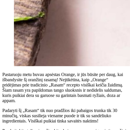
Pastaruoju metu buvau apsėstas Orange, ir jūs būsite per daug, kai
išbandysite šį oranžinį rasamą! Neįtikėtina, kaip „Orange“
pridėjimas prie tradicinio „Rasam“ recepto visiškai keičia žaidimą.
Šiam rasam yra papildomas tango sluoksnis ir nedidelis saldumas,
kuris puikiai dera su garuose su garintais basmati ryžiais, doza ar
appam.
Padaryti šį „Rasam“ tik nuo pradžios iki pabaigos trunka tik 30
minučių, viskas susilieja viename puode ir tik su sandėliuko
ingredientais. Visiškai puikiai tinka savaitės naktims!