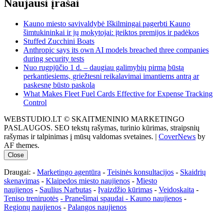
Naujausi įrašai
Kauno miesto savivaldybė Iškilmingai pagerbti Kauno
šimtukininkai ir jų mokytojai: įteiktos premijos ir padėkos
Stuffed Zucchini Boats
Anthropic says its own AI models breached three companies
during security tests
Nuo rugpjūčio 1 d. – daugiau galimybių pirmą būstą
perkantiesiems, griežtesni reikalavimai imantiems antrą ar
paskesnę būsto paskolą
What Makes Fleet Fuel Cards Effective for Expense Tracking
Control
WEBSTUDIO.LT © SKAITMENINIO MARKETINGO
PASLAUGOS. SEO tekstų rašymas, turinio kūrimas, straipsnių
rašymas ir talpinimas į mūsų valdomas svetaines.
|
CoverNews
by
AF themes.
Close
Draugai: -
Marketingo agentūra
-
Teisinės konsultacijos
-
Skaidrių
skenavimas
-
Klaipedos miesto naujienos
-
Miesto
naujienos
-
Saulius Narbutas
-
Įvaizdžio kūrimas
-
Veidoskaita
-
Teniso treniruotės
- Pranešimai spaudai -
Kauno naujienos
-
Regionų naujienos
-
Palangos naujienos