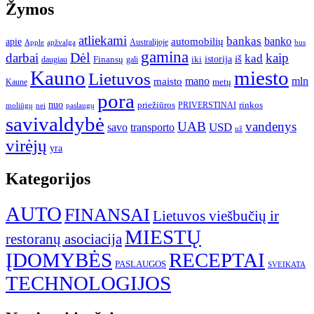
Žymos
atliekami
bankas
banko
apie
automobilių
Apple
apžvalga
Australijoje
bus
gamina
darbai
Dėl
kaip
kad
istorija
iš
Finansų
iki
daugiau
gali
Kauno
miesto
Lietuvos
mano
mln
maisto
metų
Kaune
pora
nuo
priežiūros
rinkos
paslaugų
PRIVERSTINAI
moliūgų
nei
savivaldybė
UAB
vandenys
transporto
USD
savo
už
virėjų
yra
Kategorijos
AUTO
FINANSAI
Lietuvos viešbučių ir
MIESTŲ
restoranų asociacija
ĮDOMYBĖS
RECEPTAI
PASLAUGOS
SVEIKATA
TECHNOLOGIJOS