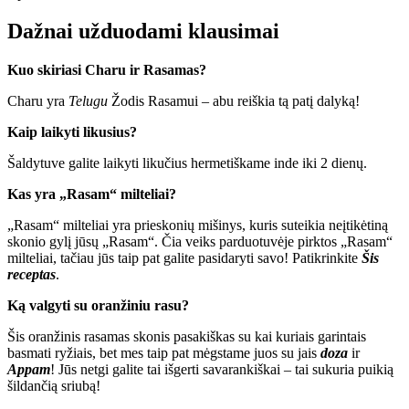
Dažnai užduodami klausimai
Kuo skiriasi Charu ir Rasamas?
Charu yra
Telugu
Žodis Rasamui – abu reiškia tą patį dalyką!
Kaip laikyti likusius?
Šaldytuve galite laikyti likučius hermetiškame inde iki 2 dienų.
Kas yra „Rasam“ milteliai?
„Rasam“ milteliai yra prieskonių mišinys, kuris suteikia neįtikėtiną
skonio gylį jūsų „Rasam“. Čia veiks parduotuvėje pirktos „Rasam“
milteliai, tačiau jūs taip pat galite pasidaryti savo! Patikrinkite
Šis
receptas
.
Ką valgyti su oranžiniu rasu?
Šis oranžinis rasamas skonis pasakiškas su kai kuriais garintais
basmati ryžiais, bet mes taip pat mėgstame juos su jais
doza
ir
Appam
! Jūs netgi galite tai išgerti savarankiškai – tai sukuria puikią
šildančią sriubą!