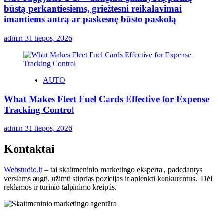
būstą perkantiesiems, griežtesni reikalavimai
imantiems antrą ar paskesnę būsto paskolą
admin
31 liepos, 2026
AUTO
What Makes Fleet Fuel Cards Effective for Expense
Tracking Control
admin
31 liepos, 2026
Kontaktai
Webstudio.lt
– tai skaitmeninio marketingo ekspertai, padedantys
verslams augti, užimti stiprias pozicijas ir aplenkti konkurentus. Dėl
reklamos ir turinio talpinimo kreiptis.