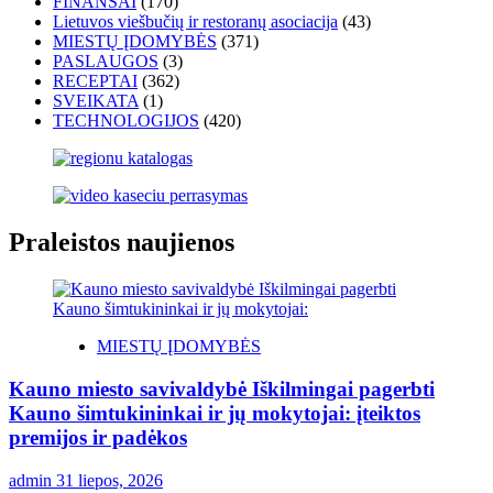
FINANSAI
(170)
Lietuvos viešbučių ir restoranų asociacija
(43)
MIESTŲ ĮDOMYBĖS
(371)
PASLAUGOS
(3)
RECEPTAI
(362)
SVEIKATA
(1)
TECHNOLOGIJOS
(420)
Praleistos naujienos
MIESTŲ ĮDOMYBĖS
Kauno miesto savivaldybė Iškilmingai pagerbti
Kauno šimtukininkai ir jų mokytojai: įteiktos
premijos ir padėkos
admin
31 liepos, 2026