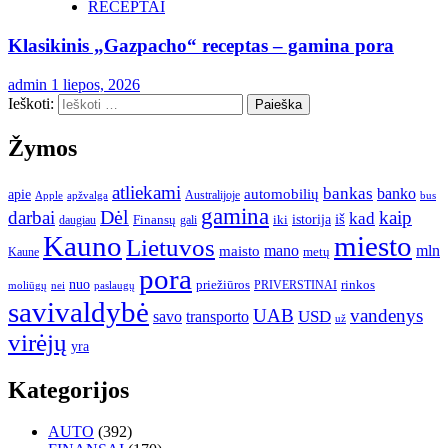
RECEPTAI
Klasikinis „Gazpacho“ receptas – gamina pora
admin
1 liepos, 2026
Ieškoti:
Žymos
atliekami
bankas
banko
apie
automobilių
Apple
apžvalga
Australijoje
bus
gamina
darbai
Dėl
kaip
kad
istorija
iš
Finansų
iki
daugiau
gali
Kauno
miesto
Lietuvos
mano
mln
maisto
metų
Kaune
pora
nuo
priežiūros
rinkos
paslaugų
PRIVERSTINAI
moliūgų
nei
savivaldybė
UAB
vandenys
transporto
USD
savo
už
virėjų
yra
Kategorijos
AUTO
(392)