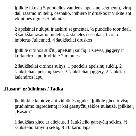
Įpilkite likusių 5 puodelius vandens, apelsinų segmentų, virtų
dal, rasamo miltelių, česnako, imbiero ir druskos ir virkite ant
vidutinės ugnies 5 minutes.
2 apelsinai nulupti ir atskirti segmentai,
½ puodelio toor daal,
3 šaukštai rasamo miltelių,
4 skiltelės česnakai,
1 colio
imbieras Julienned,
4 šaukšteliai druskos
Įpilkite citrinos sulčių, apelsinų sulčių ir žievės, jaggery ir
koriandro lapų ir virkite 2 minutes.
2 šaukšteliai citrinos sultys,
1 puodelis apelsinų sulčių,
2
šaukšteliai apelsinų žievė,
3 šaukšteliai jaggery,
2 šaukštai
kalendros lapų
„Rasam“ grūdinimas / Tadka
Įkaitinkite keptuvę ant vidutinės ugnies. Įpilkite ghee ir visų
grūdinimo ingredientų ir kai garstyčių sėklos nulaužė, įpilkite į
„Rasam“.
1 šaukštas ghee ar aliejaus,
1 šaukštelio garstyčių sėklos,
½
šaukštelio kmynų sėklų,
8-10 kario lapai