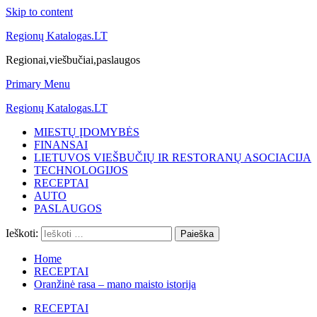
Skip to content
Regionų Katalogas.LT
Regionai,viešbučiai,paslaugos
Primary Menu
Regionų Katalogas.LT
MIESTŲ ĮDOMYBĖS
FINANSAI
LIETUVOS VIEŠBUČIŲ IR RESTORANŲ ASOCIACIJA
TECHNOLOGIJOS
RECEPTAI
AUTO
PASLAUGOS
Ieškoti:
Home
RECEPTAI
Oranžinė rasa – mano maisto istorija
RECEPTAI