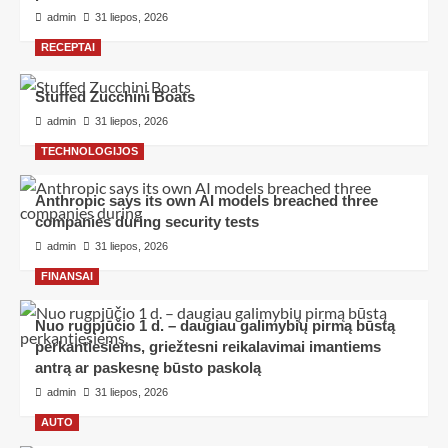
admin
31 liepos, 2026
RECEPTAI
Stuffed Zucchini Boats
admin
31 liepos, 2026
TECHNOLOGIJOS
Anthropic says its own AI models breached three
companies during security tests
admin
31 liepos, 2026
FINANSAI
Nuo rugpjūčio 1 d. – daugiau galimybių pirmą būstą
perkantiesiems, griežtesni reikalavimai imantiems
antrą ar paskesnę būsto paskolą
admin
31 liepos, 2026
AUTO