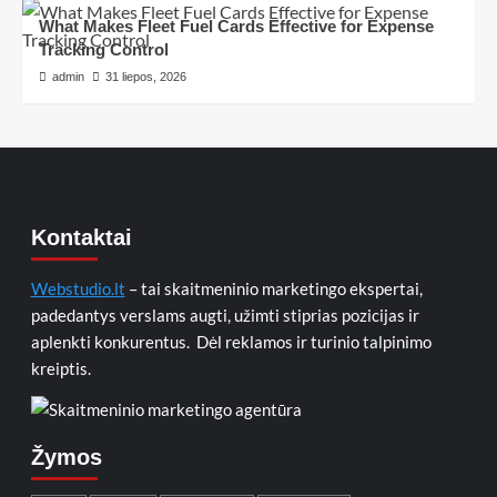
What Makes Fleet Fuel Cards Effective for Expense
Tracking Control
admin
31 liepos, 2026
Kontaktai
Webstudio.lt
– tai skaitmeninio marketingo ekspertai,
padedantys verslams augti, užimti stiprias pozicijas ir
aplenkti konkurentus. Dėl reklamos ir turinio talpinimo
kreiptis.
Žymos