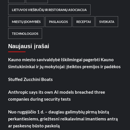
LIETUVOS VIEŠBUČIŲ IR RESTORANŲ ASOCIACIJA
MIESTŲ ĮDOMYBĖS
PASLAUGOS
RECEPTAI
SVEIKATA
TECHNOLOGIJOS
Naujausi įrašai
Kauno miesto savivaldybė Iškilmingai pagerbti Kauno
šimtukininkai ir jų mokytojai: įteiktos premijos ir padėkos
Stuffed Zucchini Boats
Anthropic says its own AI models breached three
companies during security tests
Nuo rugpjūčio 1 d. – daugiau galimybių pirmą būstą
perkantiesiems, griežtesni reikalavimai imantiems antrą
ar paskesnę būsto paskolą