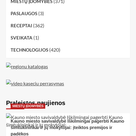
(371)
MIESTŲ ĮDOMYBĖS
(3)
PASLAUGOS
(362)
RECEPTAI
(1)
SVEIKATA
(420)
TECHNOLOGIJOS
Praleistos naujienos
MIESTŲ ĮDOMYBĖS
Kauno miesto savivaldybė Iškilmingai pagerbti Kauno
šimtukininkai ir jų mokytojai: įteiktos premijos ir
padėkos