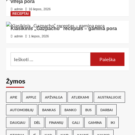
virėja pora
admin
16 liepos, 2026
RECEPTAI
Klasikinis „Gazpacho“ receptas – gamina pora
admin
1 liepos, 2026
Žymos
APIE
APPLE
APŽVALGA
ATLIEKAMI
AUSTRALIJOJE
AUTOMOBILIŲ
BANKAS
BANKO
BUS
DARBAI
DAUGIAU
DĖL
FINANSŲ
GALI
GAMINA
IKI