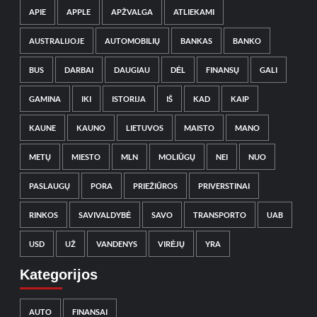
APIE
APPLE
APŽVALGA
ATLIEKAMI
AUSTRALIJOJE
AUTOMOBILIŲ
BANKAS
BANKO
BUS
DARBAI
DAUGIAU
DĖL
FINANSŲ
GALI
GAMINA
IKI
ISTORIJA
IŠ
KAD
KAIP
KAUNE
KAUNO
LIETUVOS
MAISTO
MANO
METŲ
MIESTO
MLN
MOLIŪGŲ
NEI
NUO
PASLAUGŲ
PORA
PRIEŽIŪROS
PRIVERSTINAI
RINKOS
SAVIVALDYBĖ
SAVO
TRANSPORTO
UAB
USD
UŽ
VANDENYS
VIRĖJŲ
YRA
Kategorijos
AUTO
FINANSAI