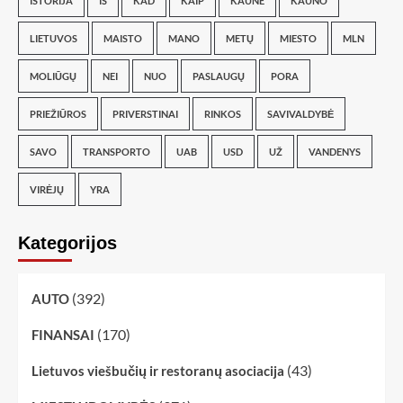
ISTORIJA
IŠ
KAD
KAIP
KAUNE
KAUNO
LIETUVOS
MAISTO
MANO
METŲ
MIESTO
MLN
MOLIŪGŲ
NEI
NUO
PASLAUGŲ
PORA
PRIEŽIŪROS
PRIVERSTINAI
RINKOS
SAVIVALDYBĖ
SAVO
TRANSPORTO
UAB
USD
UŽ
VANDENYS
VIRĖJŲ
YRA
Kategorijos
(392)
AUTO
(170)
FINANSAI
(43)
Lietuvos viešbučių ir restoranų asociacija