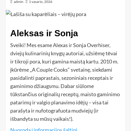
admin
1 vasario, 2026
Aleksas ir Sonja
Sveiki! Mes esame Alexas ir Sonja Overhiser,
dviejų kulinarinių knygų autoriai, užsiėmę tėvai
ir tikroji pora, kuri gamina maistą kartu. 2010 m.
įkūrėme „A Couple Cooks“ svetainę, siekdami
pasidalinti paprastais, sezoniniais receptais ir
gaminimo džiaugsmu. Dabar siūlome
tūkstančius originalių receptų, maisto gaminimo
patarimų ir valgio planavimo idėjų – visa tai
parašyta ir nufotografuota mudviejų (ir
išbandyta su mūsų vaikais!).
Nuoroda į informacijos šaltinį