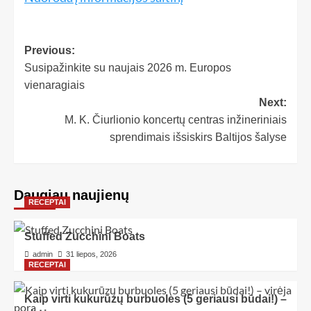
Previous:
Susipažinkite su naujais 2026 m. Europos
vienaragiais
Next:
M. K. Čiurlionio koncertų centras inžineriniais
sprendimais išsiskirs Baltijos šalyse
Daugiau naujienų
RECEPTAI
Stuffed Zucchini Boats
admin
31 liepos, 2026
RECEPTAI
Kaip virti kukurūzų burbuoles (5 geriausi būdai!) –