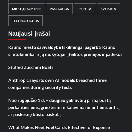
MIESTŲ ĮDOMYBĖS
PASLAUGOS
RECEPTAI
SVEIKATA
TECHNOLOGIJOS
Naujausi įrašai
Kauno miesto savivaldybė Iškilmingai pagerbti Kauno
šimtukininkai ir jų mokytojai: įteiktos premijos ir padėkos
Stuffed Zucchini Boats
Anthropic says its own AI models breached three
companies during security tests
Nuo rugpjūčio 1 d. – daugiau galimybių pirmą būstą
perkantiesiems, griežtesni reikalavimai imantiems antrą
ar paskesnę būsto paskolą
What Makes Fleet Fuel Cards Effective for Expense