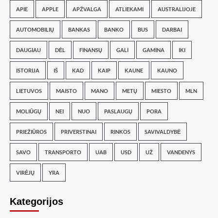
APIE
APPLE
APŽVALGA
ATLIEKAMI
AUSTRALIJOJE
AUTOMOBILIŲ
BANKAS
BANKO
BUS
DARBAI
DAUGIAU
DĖL
FINANSŲ
GALI
GAMINA
IKI
ISTORIJA
IŠ
KAD
KAIP
KAUNE
KAUNO
LIETUVOS
MAISTO
MANO
METŲ
MIESTO
MLN
MOLIŪGŲ
NEI
NUO
PASLAUGŲ
PORA
PRIEŽIŪROS
PRIVERSTINAI
RINKOS
SAVIVALDYBĖ
SAVO
TRANSPORTO
UAB
USD
UŽ
VANDENYS
VIRĖJŲ
YRA
Kategorijos