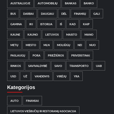
AUSTRALIJOJE
AUTOMOBILIŲ
BANKAS
BANKO
BUS
DARBAI
DAUGIAU
DĖL
FINANSŲ
GALI
GAMINA
IKI
ISTORIJA
IŠ
KAD
KAIP
KAUNE
KAUNO
LIETUVOS
MAISTO
MANO
METŲ
MIESTO
MLN
MOLIŪGŲ
NEI
NUO
PASLAUGŲ
PORA
PRIEŽIŪROS
PRIVERSTINAI
RINKOS
SAVIVALDYBĖ
SAVO
TRANSPORTO
UAB
USD
UŽ
VANDENYS
VIRĖJŲ
YRA
Kategorijos
AUTO
FINANSAI
LIETUVOS VIEŠBUČIŲ IR RESTORANŲ ASOCIACIJA