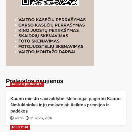
Praleistos naujienos
MIESTŲ ĮDOMYBĖS
Kauno miesto savivaldybė Iškilmingai pagerbti Kauno
šimtukininkai ir jų mokytojai: įteiktos premijos ir
padėkos
admin
31 liepos, 2026
RECEPTAI