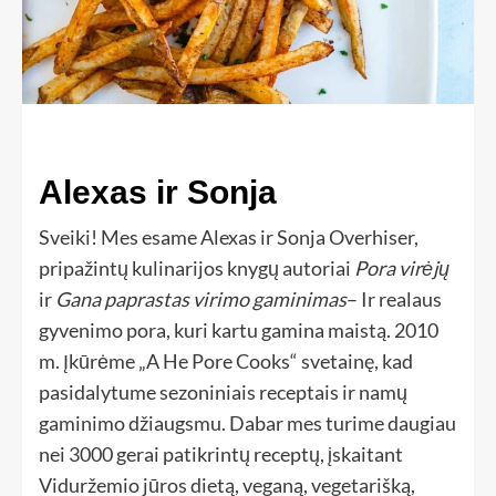
Alexas ir Sonja
Sveiki! Mes esame Alexas ir Sonja Overhiser,
pripažintų kulinarijos knygų autoriai
Pora virėjų
ir
Gana paprastas virimo gaminimas
– Ir realaus
gyvenimo pora, kuri kartu gamina maistą. 2010
m. Įkūrėme „A He Pore Cooks“ svetainę, kad
pasidalytume sezoniniais receptais ir namų
gaminimo džiaugsmu. Dabar mes turime daugiau
nei 3000 gerai patikrintų receptų, įskaitant
Viduržemio jūros dietą, veganą, vegetarišką,