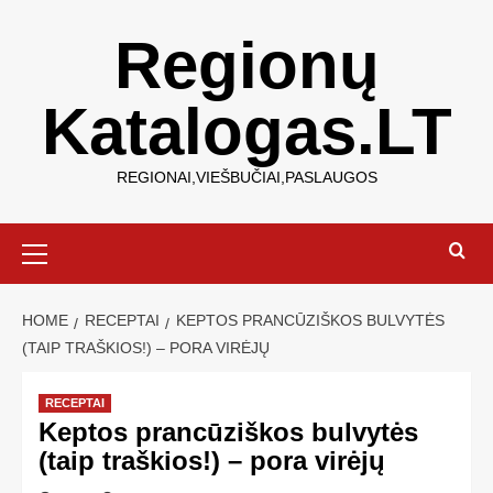
Regionų
Katalogas.LT
REGIONAI,VIEŠBUČIAI,PASLAUGOS
HOME
RECEPTAI
KEPTOS PRANCŪZIŠKOS BULVYTĖS
(TAIP TRAŠKIOS!) – PORA VIRĖJŲ
RECEPTAI
Keptos prancūziškos bulvytės
(taip traškios!) – pora virėjų