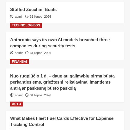
Stuffed Zucchini Boats
admin
31 liepos, 2026
TECHNOLOGIJOS
Anthropic says its own AI models breached three
companies during security tests
admin
31 liepos, 2026
FINANSAI
Nuo rugpjūčio 1 d. – daugiau galimybių pirmą būstą
perkantiesiems, griežtesni reikalavimai imantiems
antrą ar paskesnę būsto paskolą
admin
31 liepos, 2026
AUTO
What Makes Fleet Fuel Cards Effective for Expense
Tracking Control