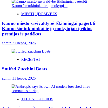
MIESTŲ ĮDOMYBĖS
Kauno miesto savivaldybė Iškilmingai pagerbti
Kauno šimtukininkai ir jų mokytojai: įteiktos
premijos ir padėkos
admin
31 liepos, 2026
RECEPTAI
Stuffed Zucchini Boats
admin
31 liepos, 2026
TECHNOLOGIJOS