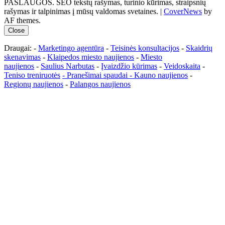
PASLAUGOS. SEO tekstų rašymas, turinio kūrimas, straipsnių
rašymas ir talpinimas į mūsų valdomas svetaines.
|
CoverNews
by
AF themes.
Close
Draugai: -
Marketingo agentūra
-
Teisinės konsultacijos
-
Skaidrių
skenavimas
-
Klaipedos miesto naujienos
-
Miesto
naujienos
-
Saulius Narbutas
-
Įvaizdžio kūrimas
-
Veidoskaita
-
Teniso treniruotės
- Pranešimai spaudai -
Kauno naujienos
-
Regionų naujienos
-
Palangos naujienos