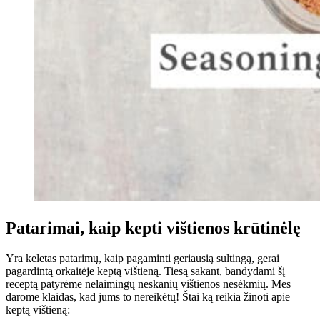
Patarimai, kaip kepti vištienos krūtinėlę
Yra keletas patarimų, kaip pagaminti geriausią sultingą, gerai
pagardintą orkaitėje keptą vištieną. Tiesą sakant, bandydami šį
receptą patyrėme nelaimingų neskanių vištienos nesėkmių. Mes
darome klaidas, kad jums to nereikėtų! Štai ką reikia žinoti apie
keptą vištieną: