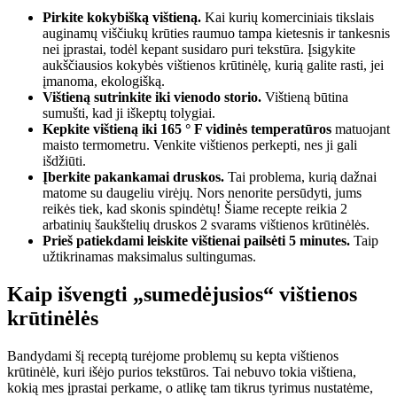
Pirkite kokybišką vištieną.
Kai kurių komerciniais tikslais
auginamų viščiukų krūties raumuo tampa kietesnis ir tankesnis
nei įprastai, todėl kepant susidaro puri tekstūra. Įsigykite
aukščiausios kokybės vištienos krūtinėlę, kurią galite rasti, jei
įmanoma, ekologišką.
Vištieną sutrinkite iki vienodo storio.
Vištieną būtina
sumušti, kad ji iškeptų tolygiai.
Kepkite vištieną iki 165 ° F vidinės temperatūros
matuojant
maisto termometru. Venkite vištienos perkepti, nes ji gali
išdžiūti.
Įberkite pakankamai druskos.
Tai problema, kurią dažnai
matome su daugeliu virėjų. Nors nenorite persūdyti, jums
reikės tiek, kad skonis spindėtų! Šiame recepte reikia 2
arbatinių šaukštelių druskos 2 svarams vištienos krūtinėlės.
Prieš patiekdami leiskite vištienai pailsėti 5 minutes.
Taip
užtikrinamas maksimalus sultingumas.
Kaip išvengti „sumedėjusios“ vištienos
krūtinėlės
Bandydami šį receptą turėjome problemų su kepta vištienos
krūtinėlė, kuri išėjo purios tekstūros. Tai nebuvo tokia vištiena,
kokią mes įprastai perkame, o atlikę tam tikrus tyrimus nustatėme,