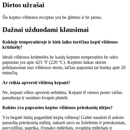
Dietos užrašai
Šis keptos vištienos receptas yra be glitimo ir be pieno.
Dažnai užduodami klausimai
Kokioje temperatūroje ir kiek laiko turėčiau kepti vištienos
krūtinėlę?
Ideali vištienos krūtinėlės be kaulų kepimo temperatūra be odos
paprastai yra apie 425 °F (220 °C). Kepimo laikas skirsis
priklausomai nuo vištienos storio, tačiau paprastai tai trunka apie 20
minučių.
Ar reikia apversti vištieną kepant?
Ne, kepant vištos apversti nebūtina. Kepant iš vienos pusės viršus
paruduoja ir susidaro kvapni plutelė.
Kokios yra paprastos keptos vištienos prieskonių idėjos?
Yra begalė būdų pagardinti keptą vištieną! Galite naudoti iš anksto
paruoštą prieskonių mišinį, sukurti savo su žolelėmis ir prieskoniais,
pavyzdžiui, paprika, česnako milteliais, svogūnų milteliais ir