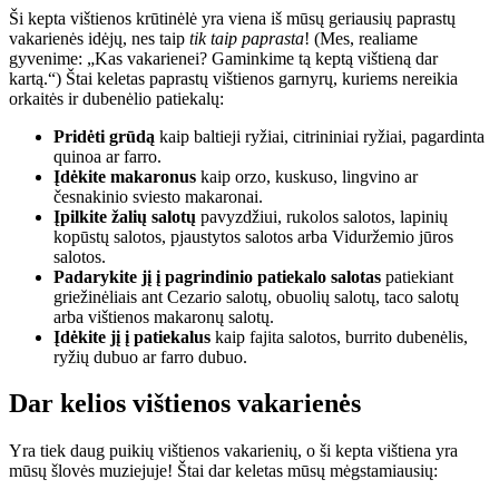
Ši kepta vištienos krūtinėlė yra viena iš mūsų geriausių paprastų
vakarienės idėjų, nes taip
tik taip paprasta
! (Mes, realiame
gyvenime: „Kas vakarienei? Gaminkime tą keptą vištieną dar
kartą.“) Štai keletas paprastų vištienos garnyrų, kuriems nereikia
orkaitės ir dubenėlio patiekalų:
Pridėti grūdą
kaip baltieji ryžiai, citrininiai ryžiai, pagardinta
quinoa ar farro.
Įdėkite makaronus
kaip orzo, kuskuso, lingvino ar
česnakinio sviesto makaronai.
Įpilkite žalių salotų
pavyzdžiui, rukolos salotos, lapinių
kopūstų salotos, pjaustytos salotos arba Viduržemio jūros
salotos.
Padarykite jį į pagrindinio patiekalo salotas
patiekiant
griežinėliais ant Cezario salotų, obuolių salotų, taco salotų
arba vištienos makaronų salotų.
Įdėkite jį į patiekalus
kaip fajita salotos, burrito dubenėlis,
ryžių dubuo ar farro dubuo.
Dar kelios vištienos vakarienės
Yra tiek daug puikių vištienos vakarienių, o ši kepta vištiena yra
mūsų šlovės muziejuje! Štai dar keletas mūsų mėgstamiausių: