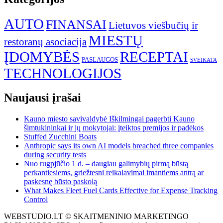
AUTO
FINANSAI
Lietuvos viešbučių ir
MIESTŲ
restoranų asociacija
ĮDOMYBĖS
RECEPTAI
PASLAUGOS
SVEIKATA
TECHNOLOGIJOS
Naujausi įrašai
Kauno miesto savivaldybė Iškilmingai pagerbti Kauno
šimtukininkai ir jų mokytojai: įteiktos premijos ir padėkos
Stuffed Zucchini Boats
Anthropic says its own AI models breached three companies
during security tests
Nuo rugpjūčio 1 d. – daugiau galimybių pirmą būstą
perkantiesiems, griežtesni reikalavimai imantiems antrą ar
paskesnę būsto paskolą
What Makes Fleet Fuel Cards Effective for Expense Tracking
Control
WEBSTUDIO.LT © SKAITMENINIO MARKETINGO