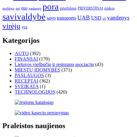
pora
nuo
priežiūros
rinkos
paslaugų
PRIVERSTINAI
moliūgų
nei
savivaldybė
UAB
vandenys
transporto
USD
savo
už
virėjų
yra
Kategorijos
AUTO
(392)
FINANSAI
(170)
Lietuvos viešbučių ir restoranų asociacija
(43)
MIESTŲ ĮDOMYBĖS
(371)
PASLAUGOS
(3)
RECEPTAI
(362)
SVEIKATA
(1)
TECHNOLOGIJOS
(420)
Praleistos naujienos