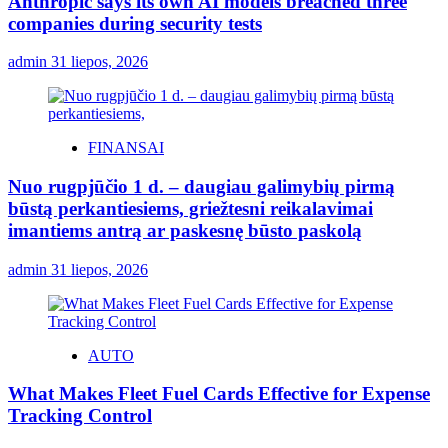
Anthropic says its own AI models breached three
companies during security tests
admin
31 liepos, 2026
FINANSAI
Nuo rugpjūčio 1 d. – daugiau galimybių pirmą
būstą perkantiesiems, griežtesni reikalavimai
imantiems antrą ar paskesnę būsto paskolą
admin
31 liepos, 2026
AUTO
What Makes Fleet Fuel Cards Effective for Expense
Tracking Control