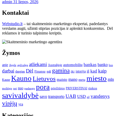
admin
31 liepos, 2026
Kontaktai
Webstudio.lt
– tai skaitmeninio marketingo ekspertai, padedantys
verslams augti, užimti stiprias pozicijas ir aplenkti konkurentus. Dėl
reklamos ir turinio talpinimo kreiptis.
Žymos
atliekami
bankas
banko
apie
automobilių
Apple
apžvalga
Australijoje
bus
gamina
darbai
Dėl
kaip
kad
istorija
iš
Finansų
iki
daugiau
gali
Kauno
miesto
Lietuvos
mano
mln
maisto
metų
Kaune
pora
nuo
priežiūros
rinkos
paslaugų
PRIVERSTINAI
moliūgų
nei
savivaldybė
UAB
vandenys
transporto
USD
savo
už
virėjų
yra
Kategorijos