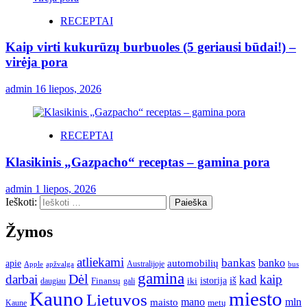
RECEPTAI
Kaip virti kukurūzų burbuoles (5 geriausi būdai!) –
virėja pora
admin
16 liepos, 2026
RECEPTAI
Klasikinis „Gazpacho“ receptas – gamina pora
admin
1 liepos, 2026
Ieškoti:
Žymos
atliekami
bankas
banko
apie
automobilių
Apple
apžvalga
Australijoje
bus
gamina
darbai
Dėl
kaip
kad
istorija
iš
Finansų
iki
daugiau
gali
Kauno
miesto
Lietuvos
mano
mln
maisto
metų
Kaune