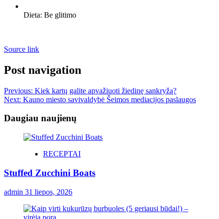
Dieta:
Be glitimo
Source link
Post navigation
Previous:
Kiek kartų galite apvažiuoti žiedinę sankryžą?
Next:
Kauno miesto savivaldybė Šeimos mediacijos paslaugos
Daugiau naujienų
RECEPTAI
Stuffed Zucchini Boats
admin
31 liepos, 2026