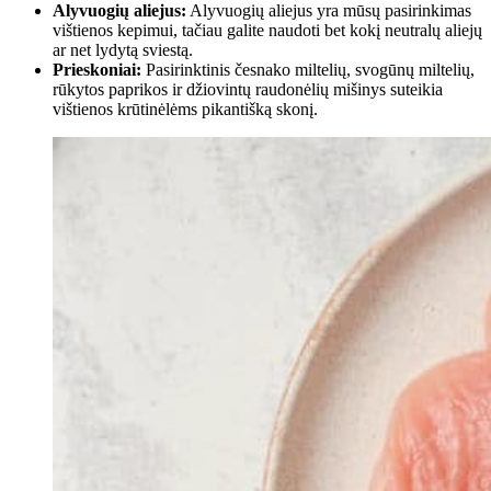
Alyvuogių aliejus:
Alyvuogių aliejus yra mūsų pasirinkimas
vištienos kepimui, tačiau galite naudoti bet kokį neutralų aliejų
ar net lydytą sviestą.
Prieskoniai:
Pasirinktinis česnako miltelių, svogūnų miltelių,
rūkytos paprikos ir džiovintų raudonėlių mišinys suteikia
vištienos krūtinėlėms pikantišką skonį.