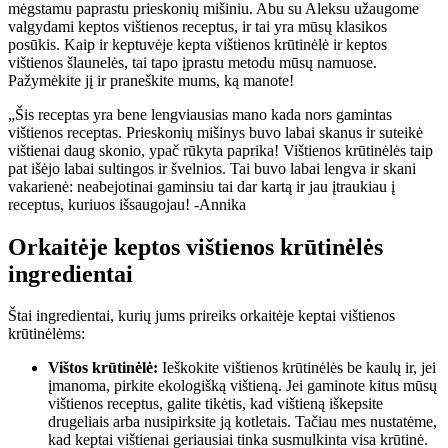
mėgstamu paprastu prieskonių mišiniu. Abu su Aleksu užaugome
valgydami keptos vištienos receptus, ir tai yra mūsų klasikos
posūkis. Kaip ir keptuvėje kepta vištienos krūtinėlė ir keptos
vištienos šlaunelės, tai tapo įprastu metodu mūsų namuose.
Pažymėkite jį ir praneškite mums, ką manote!
„Šis receptas yra bene lengviausias mano kada nors gamintas
vištienos receptas. Prieskonių mišinys buvo labai skanus ir suteikė
vištienai daug skonio, ypač rūkyta paprika! Vištienos krūtinėlės taip
pat išėjo labai sultingos ir švelnios. Tai buvo labai lengva ir skani
vakarienė: neabejotinai gaminsiu tai dar kartą ir jau įtraukiau į
receptus, kuriuos išsaugojau! -Annika
Orkaitėje keptos vištienos krūtinėlės
ingredientai
Štai ingredientai, kurių jums prireiks orkaitėje keptai vištienos
krūtinėlėms:
Vištos krūtinėlė:
Ieškokite vištienos krūtinėlės be kaulų ir, jei
įmanoma, pirkite ekologišką vištieną. Jei gaminote kitus mūsų
vištienos receptus, galite tikėtis, kad vištieną iškepsite
drugeliais arba nusipirksite ją kotletais. Tačiau mes nustatėme,
kad keptai vištienai geriausiai tinka susmulkinta visa krūtinė.