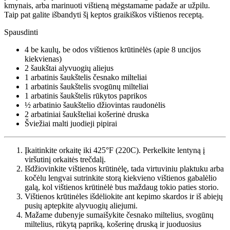
kmynais, arba marinuoti vištieną mėgstamame padaže ar užpilu.
Taip pat galite išbandyti šį keptos graikiškos vištienos receptą.
Spausdinti
4
be kaulų, be odos vištienos krūtinėlės (apie
8 uncijos
kiekvienas)
2 šaukštai
alyvuogių aliejus
1 arbatinis šaukštelis
česnako milteliai
1 arbatinis šaukštelis
svogūnų milteliai
1 arbatinis šaukštelis
rūkytos paprikos
½ arbatinio šaukštelio
džiovintas raudonėlis
2 arbatiniai šaukšteliai
košerinė druska
Šviežiai malti juodieji pipirai
Įkaitinkite orkaitę iki 425°F (220C). Perkelkite lentyną į
viršutinį orkaitės trečdalį.
Išdžiovinkite vištienos krūtinėlę, tada virtuviniu plaktuku arba
kočėlu lengvai sutrinkite storą kiekvieno vištienos gabalėlio
galą, kol vištienos krūtinėlė bus maždaug tokio paties storio.
Vištienos krūtinėles išdėliokite ant kepimo skardos ir iš abiejų
pusių aptepkite alyvuogių aliejumi.
Mažame dubenyje sumaišykite česnako miltelius, svogūnų
miltelius, rūkytą papriką, košerinę druską ir juoduosius