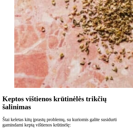
Keptos vištienos krūtinėlės trikčių
šalinimas
Štai keletas kitų įprastų problemų, su kuriomis galite susidurti
gamindami keptą vištienos krūtinėlę: