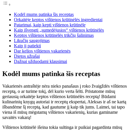
Kodėl mums patinka šis receptas
Orkaitėje keptos vištienos krūtinėlės ingredientai
Patarimai, kaip kepti vištienos krūtinėlę
Kaip išvengti „sumedėjusios“ vištienos krūtinėlės
Keptos vištienos krūtinėlės trikčių šalinimas
Likučių saugojimas
Kaip jį patiekti
Dar kelios vištienos vakarienės
Dietos užrašai
Dažnai užduodami klausimai
Kodėl mums patinka šis receptas
Vakarienės antraštėje nėra nieko panašaus į roko žvaigždės vištienos
receptą, o ar turime tokį, dėl kurio verta šėlti. Pristatome mūsų
geriausią orkaitėje keptos vištienos krūtinėlės receptą! Būdami
kulinarinių knygų autoriai ir receptų ekspertai, Aleksas ir aš ne kartą
išbandėme šį receptą, kad gautume jį kaip tik jums. Laimei, tai tapo
viena iš mūsų mėgstamų vištienos vakarienių, kurias gaminame
savaitės vakarą!
Vištienos krūtinėlė išeina tokia sultinga ir puikiai pagardinta mūsų