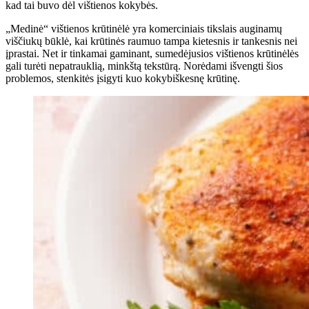
kad tai buvo dėl vištienos kokybės.
„Medinė“ vištienos krūtinėlė yra komerciniais tikslais auginamų
viščiukų būklė, kai krūtinės raumuo tampa kietesnis ir tankesnis nei
įprastai. Net ir tinkamai gaminant, sumedėjusios vištienos krūtinėlės
gali turėti nepatrauklią, minkštą tekstūrą. Norėdami išvengti šios
problemos, stenkitės įsigyti kuo kokybiškesnę krūtinę.