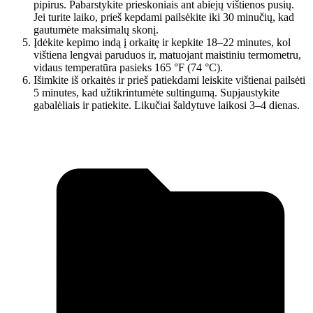
pipirus. Pabarstykite prieskoniais ant abiejų vištienos pusių.
Jei turite laiko, prieš kepdami pailsėkite iki 30 minučių, kad
gautumėte maksimalų skonį.
Įdėkite kepimo indą į orkaitę ir kepkite 18–22 minutes, kol
vištiena lengvai paruduos ir, matuojant maistiniu termometru,
vidaus temperatūra pasieks 165 °F (74 °C).
Išimkite iš orkaitės ir prieš patiekdami leiskite vištienai pailsėti
5 minutes, kad užtikrintumėte sultingumą. Supjaustykite
gabalėliais ir patiekite. Likučiai šaldytuve laikosi 3–4 dienas.