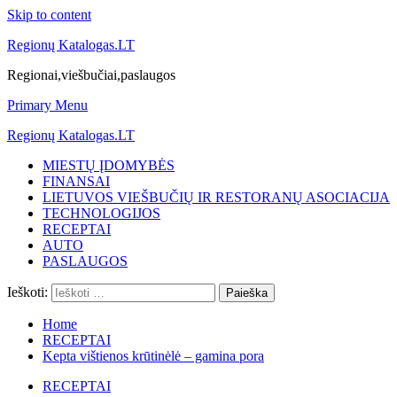
Skip to content
Regionų Katalogas.LT
Regionai,viešbučiai,paslaugos
Primary Menu
Regionų Katalogas.LT
MIESTŲ ĮDOMYBĖS
FINANSAI
LIETUVOS VIEŠBUČIŲ IR RESTORANŲ ASOCIACIJA
TECHNOLOGIJOS
RECEPTAI
AUTO
PASLAUGOS
Ieškoti:
Home
RECEPTAI
Kepta vištienos krūtinėlė – gamina pora
RECEPTAI